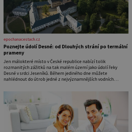
epochanacestach.cz
Poznejte údolí Desné: od Dlouhých strání po termální
prameny
Jen málokteré místo v České republice nabízí tolik
rozmanitých zážitků na tak malém území jako údolí řeky
Desné v srdci Jeseníků. Během jediného dne můžete
nahlédnout do útrob jedné z nejvýznamnějších vodních
elektráren v Evropě, vydat se na horské hřebeny, projet se na
koloběžce a den zakončit poznáváním památek ve Velkých
Losinách nebo v termálním