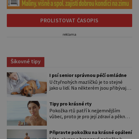
PROLISTOVAT ČASOPIS
reklama
Šikovné tipy
I psí senior správnou péčí omládne
U čtyřnohých mazlíčků je to stejné
jako u lidí. Na některém jsou přibývající
léta znát hned na první pohled, u
jiného dlouho nic nezaznamenáte.
Tipy pro krásné rty
Přesto byste si měli staršího psa více
Pokožka rtů patří k nejjemnějším
všímat, aby vám neunikly důležité
vůbec, proto je pro její zdraví a pěkný
signály, že něco není v pořádku. Včasná
vzhled nutná odpovídající péče. Bez
péče mu může prodloužit i zkvalitnit
péče to nejde Rty se neliší jen barvou,
život. Hůře tráví U starších […]
Připravte pokožku na krásné opálení
ale také mnohem tenčí povrchovou