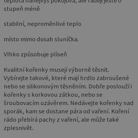
teplota nanejvýš pokojová, ale raději ještě o
stupeň méně
stabilní, neproměnlivé teplo
místo mimo dosah sluníčka.
Vlhko způsobuje plíseň
Kvalitní kořenky musejí výborně těsnit.
Vybírejte takové, které mají hrdlo zabroušené
nebo se silikonovým těsněním. Dobře poslouží i
kořenky s korkovou zátkou, nebo se
šroubovacím uzávěrem. Nedávejte kořenky nad
sporák, kam se dostane pára od vaření. Koření
rádo přebírá pachy z vaření, ale může také
zplesnivět.