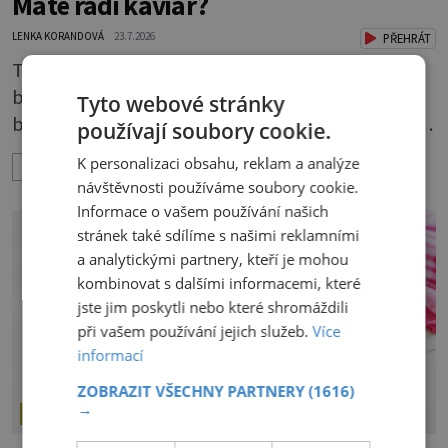
Máte rádi kaviár?
LENKA KORANDOVÁ
23.7.2026
PŘEHRÁT
Ten pravý je odjakživa označován jako symbol
bohatství a noblesy, považuje se za pokrm
Tyto webové stránky
bohatých. K mání jsou levnější varianty, některé
používají soubory cookie.
jsou ale dobarvovány a obsahují aditiva. Kaviár
K personalizaci obsahu, reklam a analýze
ZOBRAZIT VÍCE
jsou jikry vybraných druhů ryb. Je to zdravá
návštěvnosti používáme soubory cookie.
lahůdka. Najdete v něm plnohodnotné
Informace o vašem používání našich
bílkoviny, zdravé tuky, vitaminy A, D, E i B a
stránek také sdílíme s našimi reklamními
minerální látky draslík, fosfor, hořčík a jód.
a analytickými partnery, kteří je mohou
kombinovat s dalšími informacemi, které
Černý nebo červený
jste jim poskytli nebo které shromáždili
při vašem používání jejich služeb.
Více
informací
ZOBRAZIT VŠECHNY PARTNERY
(1616)
→
NAŠE KUCHYNĚ