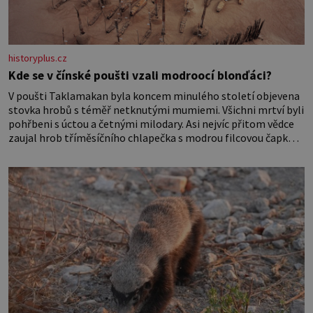
historyplus.cz
Kde se v čínské poušti vzali modroocí blonďáci?
V poušti Taklamakan byla koncem minulého století objevena
stovka hrobů s téměř netknutými mumiemi. Všichni mrtví byli
pohřbeni s úctou a četnými milodary. Asi nejvíc přitom vědce
zaujal hrob tříměsíčního chlapečka s modrou filcovou čapkou,
z níž se draly blonďaté vlásky. Fakt, že jsou těla dávných lidí
nesmírně dobře zachovalá, přičítají odborníci zdejším
klimatickým podmínkám. Sucho, prosolené písky a extrémně