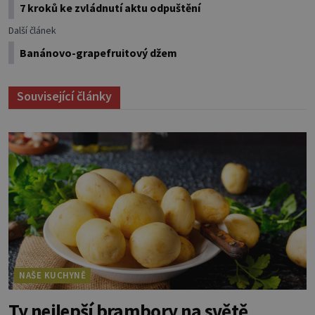
7 kroků ke zvládnutí aktu odpuštění
Další článek
Banánovo-grapefruitový džem
Související články
NAŠE KUCHYNĚ
Ty nejlepší brambory na světě