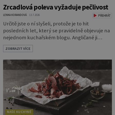
Zrcadlová poleva vyžaduje pečlivost
LENKA KORANDOVÁ
13.7.2026
PŘEHRÁT
Určitě jste o ní slyšeli, protože je to hit
posledních let, který se pravidelně objevuje na
nejednom kuchařském blogu. Angličané ji
nazývají mirror glaze, tedy zrcadlová poleva, a
ZOBRAZIT VÍCE
opravdu se jako zrcadlo blyští. Pokud vás
napadlo, že byste si ji také rádi zkusili, klidně se
do toho dejte. A jaký že zázrak způsobí, že
vytvoříte takový lesk? Vlastně je to jednoduché.
Dort musíte před politím pár
NAŠE KUCHYNĚ