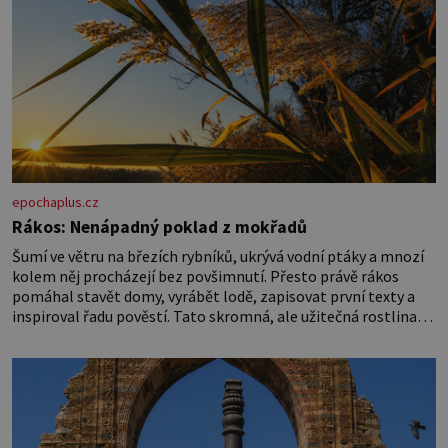
epochaplus.cz
Rákos: Nenápadný poklad z mokřadů
Šumí ve větru na březích rybníků, ukrývá vodní ptáky a mnozí
kolem něj procházejí bez povšimnutí. Přesto právě rákos
pomáhal stavět domy, vyrábět lodě, zapisovat první texty a
inspiroval řadu pověstí. Tato skromná, ale užitečná rostlina
provází člověka už tisíce let. Většina lidí vnímá rákos jen jako
obyčejnou kulisu letního koupání. Stačí se však podívat