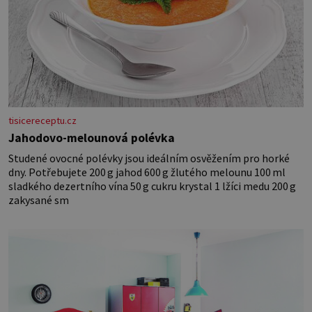
tisicereceptu.cz
Jahodovo-melounová polévka
Studené ovocné polévky jsou ideálním osvěžením pro horké
dny. Potřebujete 200 g jahod 600 g žlutého melounu 100 ml
sladkého dezertního vína 50 g cukru krystal 1 lžíci medu 200 g
zakysané sm