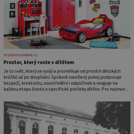
rezidenceonline.cz
Prostor, který roste s dítětem
Je to svět, který se vyvíjí a proměňuje od prvních dětských
krůčků až po dospívání. Správně navržený pokoj podporuje
bezpečí, kreativitu, soustředění i odpočinek a reaguje na
každou etapu života a specifické potřeby dítěte. Pro nejmenší
je klíčová jednoduchost, měkkost a bezpečí, proto by pokoj
miminka měl působit především klidně a útulně. Předškolní
věk je