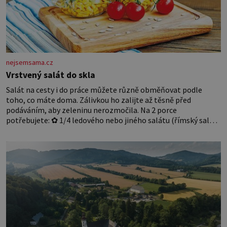
nejsemsama.cz
Vrstvený salát do skla
Salát na cesty i do práce můžete různě obměňovat podle
toho, co máte doma. Zálivkou ho zalijte až těsně před
podáváním, aby zeleninu nerozmočila. Na 2 porce
potřebujete: ✿ 1/4 ledového nebo jiného salátu (římský salát,
polníček…) ✿ 1 malá konzerva kukuřice ✿ ½ okurky ✿ 2
rajčata Zálivka: ✿ 4 lžíce olivového oleje ✿ 1 lžíci citronové
šťávy ✿ ½ stroužku