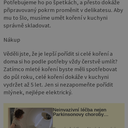
Potřebujeme ho po špetkách, a přesto dokáže
připravovaný pokrm proměnit v delikatesu. Aby
mu to šlo, musíme umět koření v kuchyni
správně skladovat.
Nákup
Věděli jste, že je lepší pořídit si celé koření a
doma si ho podle potřeby vždy čerstvě umlít?
Zatímco mleté koření byste měli spotřebovat
do půl roku, celé koření dokáže v kuchyni
vydržet až 5 let. Jen si nezapomeňte pořídit
mlýnek, nejlépe elektrický.
Neinvazivní léčba nejen
Parkinsonovy choroby
pomocí ultrazvukové
„helmy“