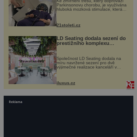
Ke zmírnění třesu, který doprovází
Parkinsonovu chorobu, je využívána
hluboká mozková stimulace, která
však vyžaduje vysoce invazivní
zákrok. Ultrazvuk zase není vhodný
k dostatečně přesnému zacílení ...
21stoleti.cz
LD Seating dodala sezení do
prestižního komplexu
MediaCityUK v Salfordu
Společnost LD Seating dodala na
míru navržené sezení pro dvě
výjimečné realizace kanceláří v
areálu MediaCityUK v anglickém
Salfordu – konkrétně do budov Blue
Tower a Orange Tower. Komplex
iluxus.cz
budov Media...
Reklama