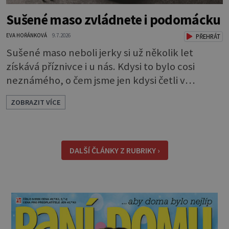
Sušené maso zvládnete i podomácku
EVA HOŘÁNKOVÁ
9.7.2026
PŘEHRÁT
Sušené maso neboli jerky si už několik let
získává příznivce i u nás. Kdysi to bylo cosi
neznámého, o čem jsme jen kdysi četli v
knihách o americkém západě. Dneska si je
ZOBRAZIT VÍCE
můžeme klidně koupit, ale také, což je ještě
lepší, sami udělat. Můžete si je dát jen tak pro
chuť, ale oceníte je i jako malou svačinku
během dne a určitě se vám hodí na výletě,
DALŠÍ ČLÁNKY Z RUBRIKY ›
protože v batohu nezabere téměř žádné místo
a také