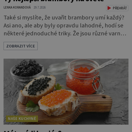
LENKA KORANDOVÁ
29.7.2026
PŘEHRÁT
Také si myslíte, že uvařit brambory umí každý?
Asi ano, ale aby byly opravdu lahodné, hodí se
některé jednoduché triky. Že jsou různé varné
typy od A, tedy na saláty, po D na kaši, určitě
ZOBRAZIT VÍCE
víte, takže vyberete podle toho, co chcete
právě uvařit. Vařte správně Spousta lidí vaří
brambory tak, že nalijí do hrnce vodu, osolí ji,
přidají brambory nakrájené na kousky a dají
vařit. Brambor
NAŠE KUCHYNĚ