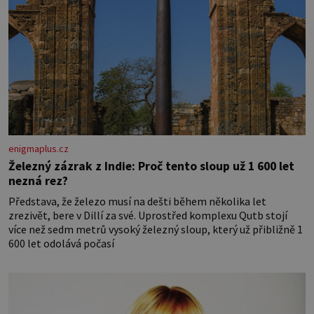
enigmaplus.cz
Železný zázrak z Indie: Proč tento sloup už 1 600 let
nezná rez?
Představa, že železo musí na dešti během několika let
zrezivět, bere v Dillí za své. Uprostřed komplexu Qutb stojí
více než sedm metrů vysoký železný sloup, který už přibližně 1
600 let odolává počasí