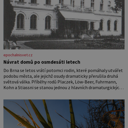
epochalnisvet.cz
Návrat domů po osmdesáti letech
Do Brna se letos vrátí potomci rodin, které pomáhaly utvářet
podobu města, ale jejichž osudy dramaticky přerušila druhá
světová válka. Příběhy rodů Placzek, Löw-Beer, Fuhrmann,
Kohn a Stiassni se stanou jednou z hlavních dramaturgických
linií festivalu židovské kultury ŠTETL FEST 2026. Některé
návraty nejsou jednoduché. Místa, která si člověk pamatuje z
rodinných vyprávění, už dávno