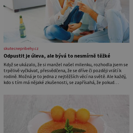
skutecnepribehy.cz
Odpustit je úleva, ale bývá to nesmírně těžké
Když se ukázalo, že si manžel našel milenku, rozhodla jsem se
trpělivě vyčkávat, přesvědčena, že se dříve či později vrátí k
rodině. Možná je to jedna z nejtěžších věcí na světě. Ale každý,
kdo s tím má nějaké zkušenosti, se zapřísahá, že pokud
odpustíte, znatelně se vám uleví. Když se ke mně doneslo, že si
manžel pořídil milenku,