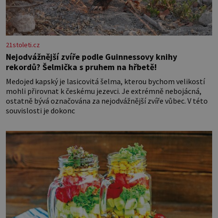
21stoleti.cz
Nejodvážnější zvíře podle Guinnessovy knihy
rekordů? Šelmička s pruhem na hřbetě!
Medojed kapský je lasicovitá šelma, kterou bychom velikostí
mohli přirovnat k českému jezevci. Je extrémně nebojácná,
ostatně bývá označována za nejodvážnější zvíře vůbec. V této
souvislosti je dokonc