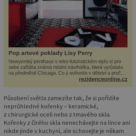
Pop artové poklady Lisy Perry
Newyorský penthaus v retro-futuristickém stylu si pro
sebe zařídila známá módní návrhářka, která vyrůstala
na předměstí Chicaga. Co ji ovlivnilo v dětství a proč
vypadá její domov právě takto? Interié...
rezidenceonline.cz
Působení světla zamezíte tak, že si pořídíte
neprůhledné kořenky – keramické,
z chirurgické oceli nebo z tmavého skla.
Kořenky z čirého skla nenechávejte na lince ani
nikde jinde v kuchyni, ale schovejte je někam