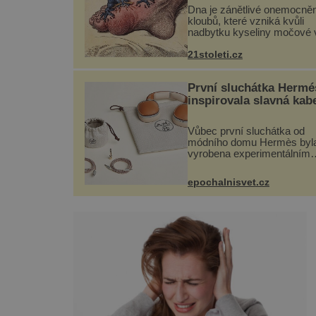
Dna je zánětlivé onemocněn
kloubů, které vzniká kvůli
nadbytku kyseliny močové v
Ta se ve formě krystalků uk
v blízkosti kloubů, nejčastěji
21stoleti.cz
přitom postihuje palce na n
a způsobuje bole...
První sluchátka Hermé
inspirovala slavná kab
Vůbec první sluchátka od
módního domu Hermès byl
vyrobena experimentálním
laboratoří Hermès Ateliers
Horizons. Elegantní gadget 
epochalnisvet.cz
vyžádal dva roky vývoje a c
se ručně šitou hovězí kůží 
kovový...