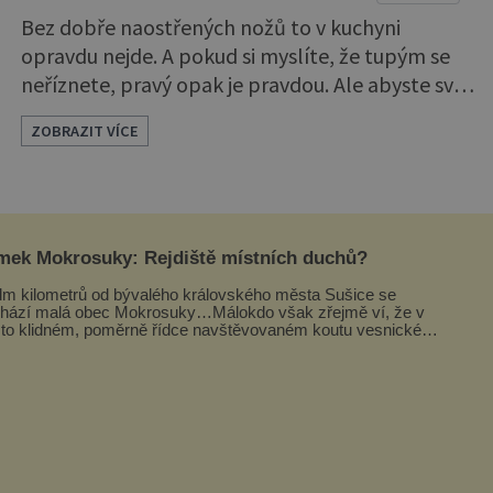
Bez dobře naostřených nožů to v kuchyni
opravdu nejde. A pokud si myslíte, že tupým se
neříznete, pravý opak je pravdou. Ale abyste své
nože konečně dostali do kondice, budete
ZOBRAZIT VÍCE
potřebovat brousek. Samozřejmě někdy je lepší
svěřit se odborníkům, ale jsou-li daleko, nebo
potřebujete ostrý nůž hned, musíte si pomoci
sami. Možností je několik, záleží hodně na tom,
jak kvalitní máte nože, protože když
mek Mokrosuky: Rejdiště místních duchů?
m kilometrů od bývalého královského města Sušice se
hází malá obec Mokrosuky…Málokdo však zřejmě ví, že v
to klidném, poměrně řídce navštěvovaném koutu vesnické
avy se nachází několi...