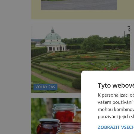
Tyto webové
VOLNÝ ČAS
K personalizaci 
vašem používání n
mohou kombinovat
používání jejich 
ZOBRAZIT VŠEC