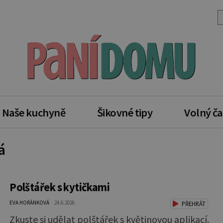
Naše kuchyně
Šikovné tipy
Volný ča
á
Polštářek s kytičkami
EVA HOŘÁNKOVÁ
24.6.2026
PŘEHRÁT
Zkuste si udělat polštářek s květinovou aplikací.