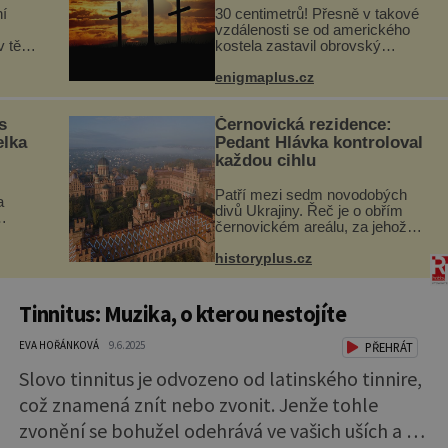
í
30 centimetrů! Přesně v takové
vzdálenosti se od amerického
 těle.
kostela zastavil obrovský
ládá
20tunový balvan, který se v
květnu 2014 nečekaně odtrhl od
enigmaplus.cz
ohou,
nedaleké skály při její demolici.
Podle místních stojí ...
s
Černovická rezidence:
elka
Pedant Hlávka kontroloval
každou cihlu
Patří mezi sedm novodobých
a
divů Ukrajiny. Řeč je o obřím
černovickém areálu, za jehož
vznikem stál slavný český
si
architekt Josef Hlávka. Ten si na
historyplus.cz
hlubí
něm dal mimořádně záležet.
a
Jeho stavební plány by při ...
Tinnitus: Muzika, o kterou nestojíte
EVA HOŘÁNKOVÁ
9.6.2025
PŘEHRÁT
Slovo tinnitus je odvozeno od latinského tinnire,
což znamená znít nebo zvonit. Jenže tohle
zvonění se bohužel odehrává ve vašich uších a vy