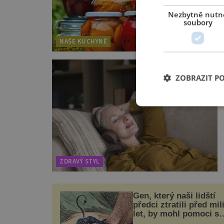
Nezbytně nutn
soubory
NAŠE KUCHYNĚ
ZOBRAZIT P
ZDRAVÝ STYL
Gen, který naši lidští
předci ztratili před mil
let, by mohl pomoci s
léčbou „nemoci králů“