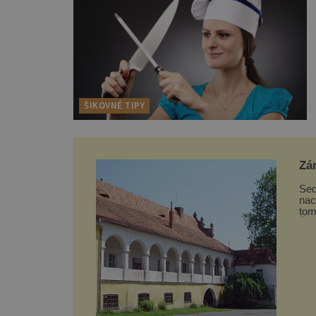
ŠIKOVNÉ TIPY
Zá
Sed
nac
tom
Šum