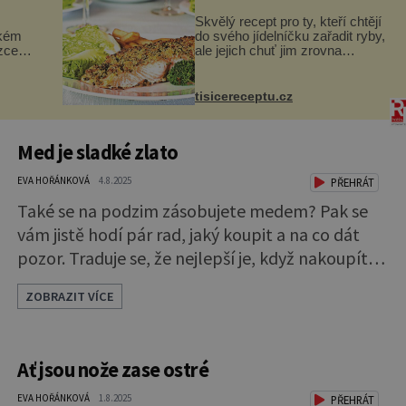
Skvělý recept pro ty, kteří chtějí
ckém
do svého jídelníčku zařadit ryby,
zcela
ale jejich chuť jim zrovna
nevyhovuje. Losos je
ově
samozřejmě taky ryba, ale v
ohou
tomto případě si na to nikdo ani
tisicereceptu.cz
nevzpomene. Ingredienc...
Med je sladké zlato
EVA HOŘÁNKOVÁ
4.8.2025
PŘEHRÁT
Také se na podzim zásobujete medem? Pak se
vám jistě hodí pár rad, jaký koupit a na co dát
pozor. Traduje se, že nejlepší je, když nakoupíte
přímo od včelaře. Samozřejmě to nemusí platit
ZOBRAZIT VÍCE
vždy. Takže je dobré se ptát na zkušenosti
známých nebo si přečíst na internetu recenze.
Pokud žádného zatím neznáte, zkuste se podívat
Ať jsou nože zase ostré
na web najdisivcelare.cz, kde si vyberete určitě.
Med většinou bývá kvalitně
EVA HOŘÁNKOVÁ
1.8.2025
PŘEHRÁT