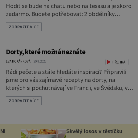
Hodit se bude na chatu nebo na tesasu a je skoro
zadarmo. Budete potřebovat: 2 obdélníky
bavlněného plátna (40x40 a 60x50), zip,
ZOBRAZIT VÍCE
odstřižky barevných filců (dostanete v kutilských
potřebách nebo v galanterii), barevné nitě, popř
lepidlo na textil, kousek kartonu (na šablony
Dorty, které možná neznáte
květů), ostré nůžky. Pokud povlak na polštář
šijeme, začneme tím, že m
EVA HOŘÁNKOVÁ
20.8.2025
PŘEHRÁT
Rádi pečete a stále hledáte inspiraci? Připravili
jsme pro vás zajímavé recepty na dorty, na
kterých si pochutnávají ve Francii, ve Švédsku, v
USA a v Norsku. Opera Na těsto: 1 hrnek
ZOBRAZIT VÍCE
mandlové mouky, ¾ šálku cukrářského cukru, ¼
šálku univerzální mouky, 3 vejce, 1 žloutek, 3
bílky, ¼ šálku moučkového cukru, 2 lžíce
rozpuštěného másla Kávový sirup: 1 lžíce
NÍ
Skvělý losos v těstíčku
instantního prášku na espresso, 5 lžic t