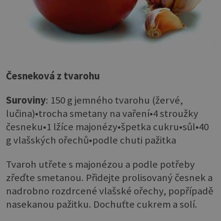
Česneková z tvarohu
Suroviny
: 150 g jemného tvarohu (žervé,
lučina)•trocha smetany na vaření•4 stroužky
česneku•1 lžíce majonézy•špetka cukru•sůl•40
g vlašských ořechů•podle chuti pažitka
Tvaroh utřete s majonézou a podle potřeby
zřeďte smetanou. Přidejte prolisovaný česnek a
nadrobno rozdrcené vlašské ořechy, popřípadě
nasekanou pažitku. Dochuťte cukrem a solí.