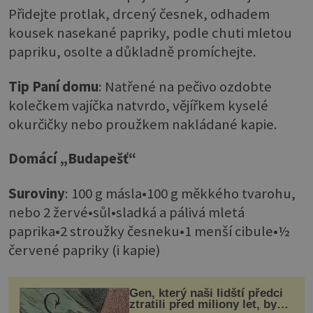
Přidejte protlak, drcený česnek, odhadem
kousek nasekané papriky, podle chuti mletou
papriku, osolte a důkladně promíchejte.
Tip Paní domu
: Natřené na pečivo ozdobte
kolečkem vajíčka natvrdo, vějířkem kyselé
okurčičky nebo proužkem nakládané kapie.
Domácí „Budapešť“
Suroviny
: 100 g másla•100 g měkkého tvarohu,
nebo 2 žervé•sůl•sladká a pálivá mletá
paprika•2 stroužky česneku•1 menší cibule•½
červené papriky (i kapie)
Gen, který naši lidští předci
ztratili před miliony let, by