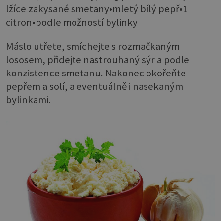
lžíce zakysané smetany•mletý bílý pepř•1
citron•podle možností bylinky
Máslo utřete, smíchejte s rozmačkaným
lososem, přidejte nastrouhaný sýr a podle
konzistence smetanu. Nakonec okořeňte
pepřem a solí, a eventuálně i nasekanými
bylinkami.