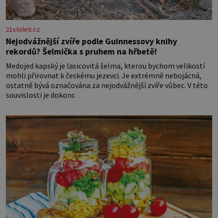
21stoleti.cz
Nejodvážnější zvíře podle Guinnessovy knihy
rekordů? Šelmička s pruhem na hřbetě!
Medojed kapský je lasicovitá šelma, kterou bychom velikostí
mohli přirovnat k českému jezevci. Je extrémně nebojácná,
ostatně bývá označována za nejodvážnější zvíře vůbec. V této
souvislosti je dokonc