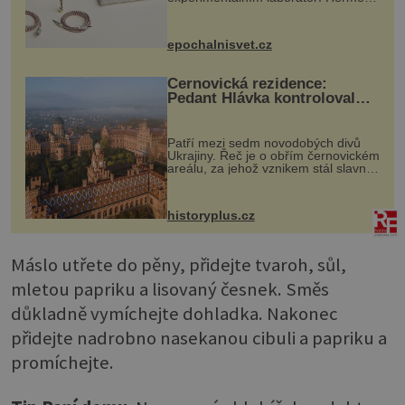
Ateliers Horizons. Elegantní gadget
si vyžádal dva roky vývoje a chlubí
se ručně šitou hovězí kůží a
epochalnisvet.cz
kovový...
Černovická rezidence:
Pedant Hlávka kontroloval
každou cihlu
Patří mezi sedm novodobých divů
Ukrajiny. Řeč je o obřím černovickém
areálu, za jehož vznikem stál slavný
český architekt Josef Hlávka. Ten si
na něm dal mimořádně záležet. Jeho
stavební plány by při ...
historyplus.cz
Máslo utřete do pěny, přidejte tvaroh, sůl,
mletou papriku a lisovaný česnek. Směs
důkladně vymíchejte dohladka. Nakonec
přidejte nadrobno nasekanou cibuli a papriku a
promíchejte.