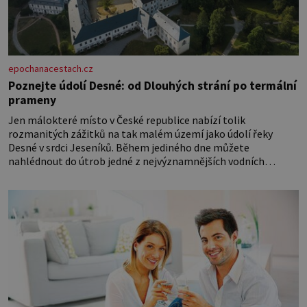
epochanacestach.cz
Poznejte údolí Desné: od Dlouhých strání po termální
prameny
Jen málokteré místo v České republice nabízí tolik
rozmanitých zážitků na tak malém území jako údolí řeky
Desné v srdci Jeseníků. Během jediného dne můžete
nahlédnout do útrob jedné z nejvýznamnějších vodních
elektráren v Evropě, vydat se na horské hřebeny, projet se na
koloběžce a den zakončit poznáváním památek ve Velkých
Losinách nebo v termálním