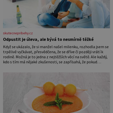
skutecnepribehy.cz
Odpustit je úleva, ale bývá to nesmírně těžké
Když se ukázalo, že si manžel našel milenku, rozhodla jsem se
trpělivě vyčkávat, přesvědčena, že se dříve či později vrátí k
rodině. Možná je to jedna z nejtěžších věcí na světě. Ale každý,
kdo s tím má nějaké zkušenosti, se zapřísahá, že pokud
odpustíte, znatelně se vám uleví. Když se ke mně doneslo, že si
manžel pořídil milenku,