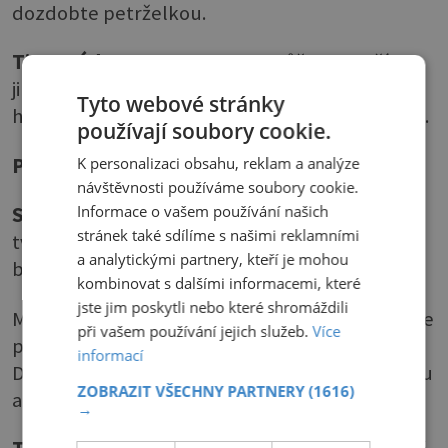
dozdobte petrželkou.
Tip Paní domu
: Jako ozdobu můžete použít i
jinou zeleninu, třeba plátek ředkvičky, kousek
Tyto webové stránky
hlávkového salátu nebo plátek vajíčka natvrdo.
používají soubory cookie.
Pažitková pomazánka
K personalizaci obsahu, reklam a analýze
návštěvnosti používáme soubory cookie.
Informace o vašem používání našich
Suroviny
: 100 g másla•150 g měkkého
stránek také sdílíme s našimi reklamními
tvarohu•2–3 lžíce zakysané smetany nebo
a analytickými partnery, kteří je mohou
bílého jogurtu•1 menší cibule•pažitka•sůl
kombinovat s dalšími informacemi, které
jste jim poskytli nebo které shromáždili
Máslo utřete do pěny, zašlehejte tvaroh a podle
při vašem používání jejich služeb.
Více
potřeby zřeďte smetanou nebo jogurtem.
informací
Dochuťte nadrobno nakrájenou cibulí, pažitkou
ZOBRAZIT VŠECHNY PARTNERY
(1616)
a osolte.
→