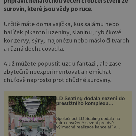
připravit nenáročnou večeři či občerstvení ze
surovin, které jsou vždy po ruce.
Určitě máte doma vajíčka, kus salámu nebo
balíček pikantní uzeniny, slaninu, rybičkové
konzervy, sýry, majonézu nebo máslo či tvaroh
a různá dochucovadla.
A už můžete popustit uzdu fantazii, ale zase
zbytečně neexperimentovat a nemíchat
chuťově naprosto protichůdné suroviny.
LD Seating dodala sezení do
prestižního komplexu
MediaCityUK v Salfordu
Společnost LD Seating dodala na
míru navržené sezení pro dvě
výjimečné realizace kanceláří v
areálu MediaCityUK v anglickém
Salfordu – konkrétně do budov Blue