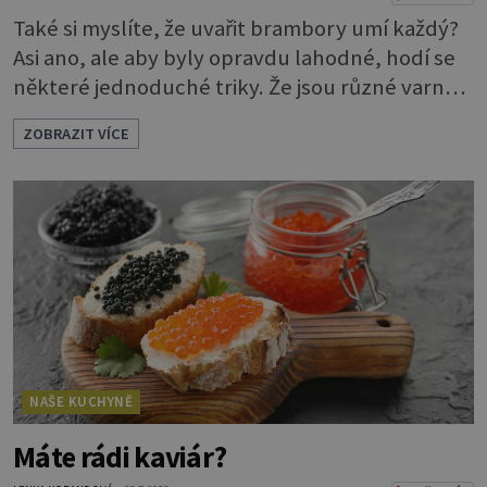
Také si myslíte, že uvařit brambory umí každý?
Asi ano, ale aby byly opravdu lahodné, hodí se
některé jednoduché triky. Že jsou různé varné
typy od A, tedy na saláty, po D na kaši, určitě
ZOBRAZIT VÍCE
víte, takže vyberete podle toho, co chcete
právě uvařit. Vařte správně Spousta lidí vaří
brambory tak, že nalijí do hrnce vodu, osolí ji,
přidají brambory nakrájené na kousky a dají
vařit. Brambor
NAŠE KUCHYNĚ
Máte rádi kaviár?