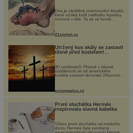
mohl pomoci s léčbou
„nemoci králů“
Dna je zánětlivé onemocnění kloubů,
které vzniká kvůli nadbytku kyseliny
močové v těle. Ta se ve formě
krystalků ukládá v blízkosti kloubů,
nejčastěji přitom postihuje palce na
nohou, a způsobuje bole...
21stoleti.cz
Utržený kus skály se zastavil
těsně před kostelem!
Ochránila ho boží síla?
30 centimetrů! Přesně v takové
vzdálenosti se od amerického
kostela zastavil obrovský 20tunový
balvan, který se v květnu 2014
nečekaně odtrhl od nedaleké skály
při její demolici. Podle místních stojí
enigmaplus.cz
...
První sluchátka Hermés
inspirovala slavná kabelka
Vůbec první sluchátka od módního
domu Hermès byla vyrobena
experimentálním laboratoří Hermès