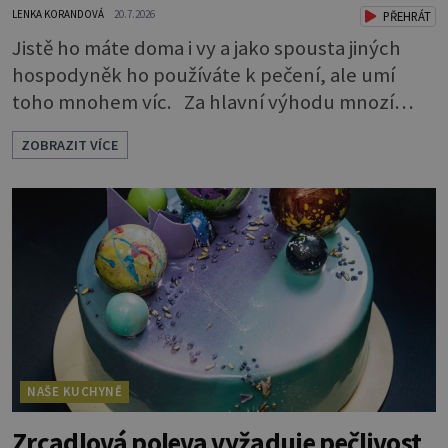
LENKA KORANDOVÁ
20.7.2026
PŘEHRÁT
Jistě ho máte doma i vy a jako spousta jiných
hospodyněk ho používáte k pečení, ale umí
toho mnohem víc. Za hlavní výhodu mnozí
považují to, že nemusí vymazávat plech, ať už
ZOBRAZIT VÍCE
pečou moučníky nebo nějaký druh slaného
pečiva. Ale to zdaleka není všechno. Papír se dá
použít na vyložení jakékoliv nádoby, když
nechceme, aby se její obsah přichytil na stěnu a
připálil. Například když pečete v
NAŠE KUCHYNĚ
Zrcadlová poleva vyžaduje pečlivost