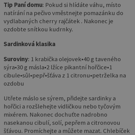
Tip Paní domu
: Pokud si hlídáte váhu, místo
natírání na pečivo vměstnejte pomazánku do
vydlabaných cherry rajčátek . Nakonec je
ozdobte snítkou kudrnky.
Sardinková klasika
Suroviny
: 1 krabička olejovek•40 g taveného
sýra•30 g másla•2 lžíce pikantní hořčice•1
cibule•sůl•pepř•šťáva z 1 citronu•petrželka na
ozdobu
Utřete máslo se sýrem, přidejte sardinky a
hořčici a rozšlehejte vidličkou nebo tyčovým
mixérem. Nakonec dochuťte nadrobno
nasekanou cibulí, solí, pepřem a citronovou
šťávou. Promíchejte a můžete mazat. Chlebíček