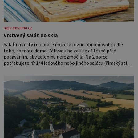
nejsemsama.cz
Vrstvený salát do skla
Salát na cesty i do práce můžete různě obměňovat podle
toho, co máte doma. Zálivkou ho zalijte až těsně před
podáváním, aby zeleninu nerozmočila. Na 2 porce
potřebujete: ✿ 1/4 ledového nebo jiného salátu (římský salát,
polníček…) ✿ 1 malá konzerva kukuřice ✿ ½ okurky ✿ 2
rajčata Zálivka: ✿ 4 lžíce olivového oleje ✿ 1 lžíci citronové
šťávy ✿ ½ stroužku