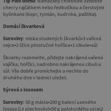
Tip Paní domu
: Namazaný chlebíček ozdobte
cherry rajčátkem nebo ředkvičkou a čerstvými
bylinkami (kopr, tymián, kudrnka, pažitka).
Domácí škvarková
Suroviny
: miska studených škvarků•3 vařená
vejce•2 lžíce plnotučné hořčice•1 cibule•sůl
Škvarky rozemelte, přidejte nakrájená vařená
vajíčka, hořčici, nadrobno nakrájenou cibuli a
sůl. Vše dobře promíchejte a nechte do
druhého dne v lednici uležet.
Sýrová s lososem
Suroviny
: 50 g másla•200 g balení uzeného
lososa (i z plechovky)•50 g polotvrdého sýra•2