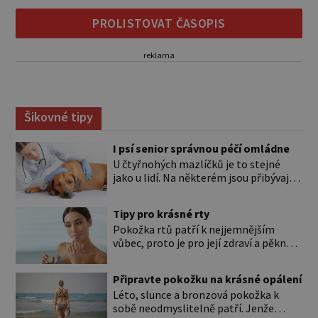
PROLISTOVAT ČASOPIS
reklama
Šikovné tipy
I psí senior správnou péčí omládne
U čtyřnohých mazlíčků je to stejné
jako u lidí. Na některém jsou přibývající
léta znát hned na první pohled, u
jiného dlouho nic nezaznamenáte.
Tipy pro krásné rty
Přesto byste si měli staršího psa více
Pokožka rtů patří k nejjemnějším
všímat, aby vám neunikly důležité
vůbec, proto je pro její zdraví a pěkný
signály, že něco není v pořádku. Včasná
vzhled nutná odpovídající péče. Bez
péče mu může prodloužit i zkvalitnit
péče to nejde Rty se neliší jen barvou,
život. Hůře tráví U starších […]
Připravte pokožku na krásné opálení
ale také mnohem tenčí povrchovou
Léto, slunce a bronzová pokožka k
vrstvou než ostatní pleť a pokožka.
sobě neodmyslitelně patří. Jenže
Nezvláčňují je žádné mazové žlázy,