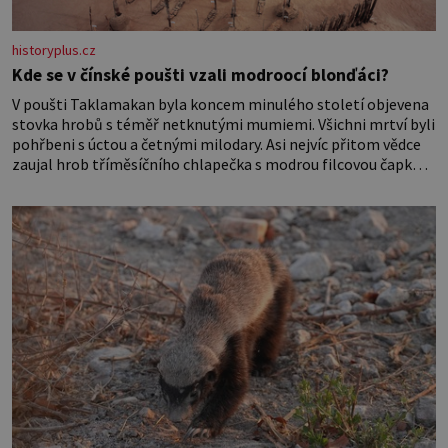
historyplus.cz
Kde se v čínské poušti vzali modroocí blonďáci?
V poušti Taklamakan byla koncem minulého století objevena
stovka hrobů s téměř netknutými mumiemi. Všichni mrtví byli
pohřbeni s úctou a četnými milodary. Asi nejvíc přitom vědce
zaujal hrob tříměsíčního chlapečka s modrou filcovou čapkou,
z níž se draly blonďaté vlásky. Fakt, že jsou těla dávných lidí
nesmírně dobře zachovalá, přičítají odborníci zdejším
klimatickým podmínkám. Sucho, prosolené písky a extrémně