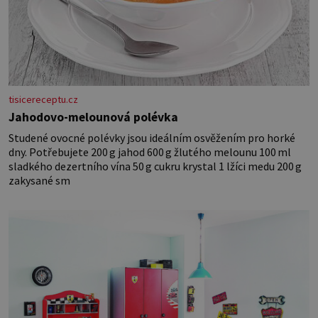
tisicereceptu.cz
Jahodovo-melounová polévka
Studené ovocné polévky jsou ideálním osvěžením pro horké
dny. Potřebujete 200 g jahod 600 g žlutého melounu 100 ml
sladkého dezertního vína 50 g cukru krystal 1 lžíci medu 200 g
zakysané sm