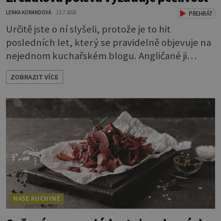
LENKA KORANDOVÁ
13.7.2026
PŘEHRÁT
Určitě jste o ní slyšeli, protože je to hit
posledních let, který se pravidelně objevuje na
nejednom kuchařském blogu. Angličané ji
nazývají mirror glaze, tedy zrcadlová poleva, a
ZOBRAZIT VÍCE
opravdu se jako zrcadlo blyští. Pokud vás
napadlo, že byste si ji také rádi zkusili, klidně se
do toho dejte. A jaký že zázrak způsobí, že
vytvoříte takový lesk? Vlastně je to jednoduché.
Dort musíte před politím pár
NAŠE KUCHYNĚ