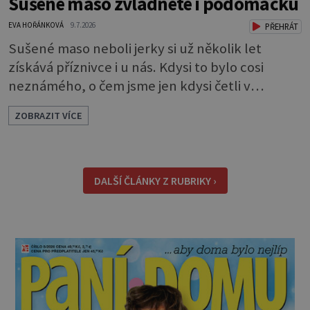
Sušené maso zvládnete i podomácku
EVA HOŘÁNKOVÁ
9.7.2026
PŘEHRÁT
Sušené maso neboli jerky si už několik let
získává příznivce i u nás. Kdysi to bylo cosi
neznámého, o čem jsme jen kdysi četli v
knihách o americkém západě. Dneska si je
ZOBRAZIT VÍCE
můžeme klidně koupit, ale také, což je ještě
lepší, sami udělat. Můžete si je dát jen tak pro
chuť, ale oceníte je i jako malou svačinku
během dne a určitě se vám hodí na výletě,
DALŠÍ ČLÁNKY Z RUBRIKY ›
protože v batohu nezabere téměř žádné místo
a také