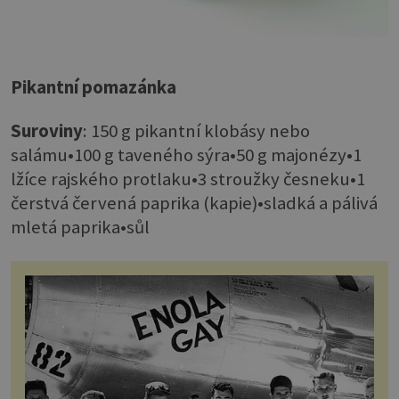
Pikantní pomazánka
Suroviny
: 150 g pikantní klobásy nebo
salámu•100 g taveného sýra•50 g majonézy•1
lžíce rajského protlaku•3 stroužky česneku•1
čerstvá červená paprika (kapie)•sladká a pálivá
mletá paprika•sůl