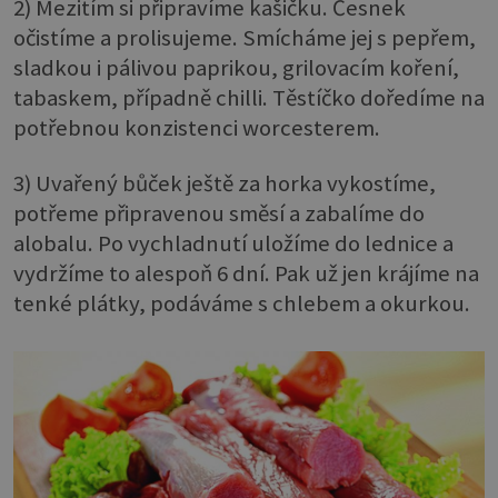
2) Mezitím si připravíme kašičku. Česnek
očistíme a prolisujeme. Smícháme jej s pepřem,
sladkou i pálivou paprikou, grilovacím koření,
tabaskem, případně chilli. Těstíčko doředíme na
potřebnou konzistenci worcesterem.
3) Uvařený bůček ještě za horka vykostíme,
potřeme připravenou směsí a zabalíme do
alobalu. Po vychladnutí uložíme do lednice a
vydržíme to alespoň 6 dní. Pak už jen krájíme na
tenké plátky, podáváme s chlebem a okurkou.