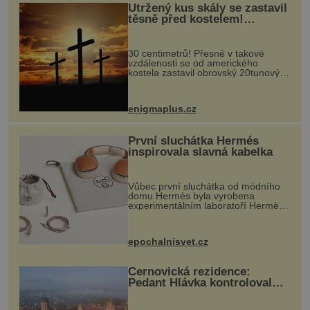
Utržený kus skály se zastavil
těsně před kostelem!
Ochránila ho boží síla?
30 centimetrů! Přesně v takové
vzdálenosti se od amerického
kostela zastavil obrovský 20tunový
balvan, který se v květnu 2014
nečekaně odtrhl od nedaleké skály
při její demolici. Podle místních stojí
enigmaplus.cz
...
První sluchátka Hermés
inspirovala slavná kabelka
Vůbec první sluchátka od módního
domu Hermès byla vyrobena
experimentálním laboratoří Hermès
Ateliers Horizons. Elegantní gadget
si vyžádal dva roky vývoje a chlubí
se ručně šitou hovězí kůží a
epochalnisvet.cz
kovový...
Černovická rezidence:
Pedant Hlávka kontroloval
každou cihlu