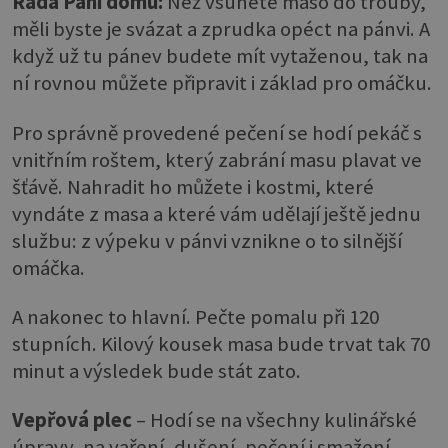
Rada Paní domu:
Než vsunete maso do trouby,
měli byste je svázat a zprudka opéct na pánvi. A
když už tu pánev budete mít vytaženou, tak na
ní rovnou můžete připravit i základ pro omáčku.
Pro správně provedené pečení se hodí pekáč s
vnitřním roštem, který zabrání masu plavat ve
šťávě. Nahradit ho můžete i kostmi, které
vyndáte z masa a které vám udělají ještě jednu
službu: z výpeku v pánvi vznikne o to silnější
omáčka.
A nakonec to hlavní. Pečte pomalu při 120
stupních. Kilový kousek masa bude trvat tak 70
minut a výsledek bude stát zato.
Vepřová plec
– Hodí se na všechny kulinářské
úpravy, na vaření, dušení, pečení i smažení.