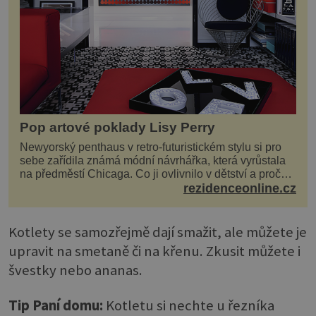
Pop artové poklady Lisy Perry
Newyorský penthaus v retro-futuristickém stylu si pro
sebe zařídila známá módní návrhářka, která vyrůstala
na předměstí Chicaga. Co ji ovlivnilo v dětství a proč
vypadá její domov právě takto? Interié...
rezidenceonline.cz
Kotlety se samozřejmě dají smažit, ale můžete je
upravit na smetaně či na křenu. Zkusit můžete i
švestky nebo ananas.
Tip Paní domu:
Kotletu si nechte u řezníka