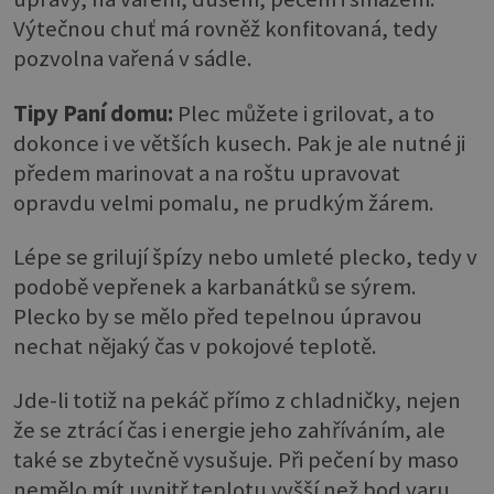
Výtečnou chuť má rovněž konfitovaná, tedy
pozvolna vařená v sádle.
Tipy Paní domu:
Plec můžete i grilovat, a to
dokonce i ve větších kusech. Pak je ale nutné ji
předem marinovat a na roštu upravovat
opravdu velmi pomalu, ne prudkým žárem.
Lépe se grilují špízy nebo umleté plecko, tedy v
podobě vepřenek a karbanátků se sýrem.
Plecko by se mělo před tepelnou úpravou
nechat nějaký čas v pokojové teplotě.
Jde-li totiž na pekáč přímo z chladničky, nejen
že se ztrácí čas i energie jeho zahříváním, ale
také se zbytečně vysušuje. Při pečení by maso
nemělo mít uvnitř teplotu vyšší než bod varu.