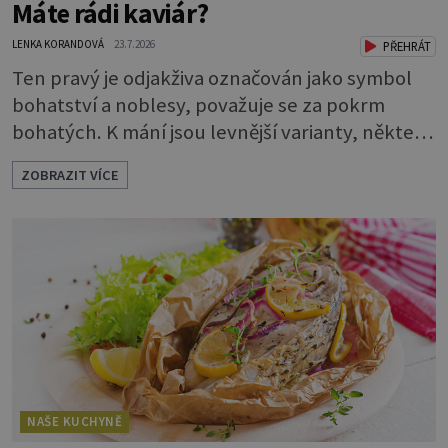
Máte rádi kaviár?
LENKA KORANDOVÁ
23.7.2026
PŘEHRÁT
Ten pravý je odjakživa označován jako symbol
bohatství a noblesy, považuje se za pokrm
bohatých. K mání jsou levnější varianty, některé
jsou ale dobarvovány a obsahují aditiva. Kaviár
ZOBRAZIT VÍCE
jsou jikry vybraných druhů ryb. Je to zdravá
lahůdka. Najdete v něm plnohodnotné
bílkoviny, zdravé tuky, vitaminy A, D, E i B a
minerální látky draslík, fosfor, hořčík a jód.
Černý nebo červený
NAŠE KUCHYNĚ