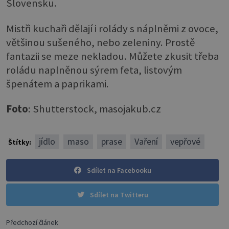
Slovensku.
Mistři kuchaři dělají i rolády s náplněmi z ovoce,
většinou sušeného, nebo zeleniny. Prostě
fantazii se meze nekladou. Můžete zkusit třeba
roládu naplněnou sýrem feta, listovým
špenátem a paprikami.
Foto
: Shutterstock, masojakub.cz
jídlo
maso
prase
Vaření
vepřové
Štítky:
Sdílet na Facebooku
Sdílet na Twitteru
Předchozí článek