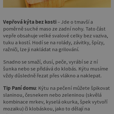
Vepřová kýta bez kosti
– Jde o tmavší a
poměrně suché maso ze zadní nohy. Tato část
vepře obsahuje velké svalové celky bez vaziva,
tuku a kostí. Hodí se na rolády, závitky, špízy,
ražniči, lze ji nakládat na grilování.
Snadno se smaží, dusí, peče, vyrábí se z ní
šunka nebo se přidává do klobás. Kýtu musíme
vždy důsledně řezat přes vlákno a naklepat.
Tip Paní domu
: Kýtu na pečení můžete špikovat
slaninou, česnekem nebo zeleninou (skvělá
kombinace mrkev, kyselá okurka, špek vytvoří
mozaiku) či klobáskou, jako to dělají na