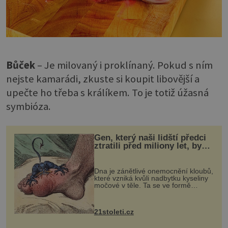
Bůček ­
– Je milovaný i proklínaný. Pokud s ním
nejste kamarádi, zkuste si koupit libovější a
upečte ho třeba s králíkem. To je totiž úžasná
symbióza.
Gen, který naši lidští předci
ztratili před miliony let, by
mohl pomoci s léčbou
„nemoci králů“
Dna je zánětlivé onemocnění kloubů,
které vzniká kvůli nadbytku kyseliny
močové v těle. Ta se ve formě
krystalků ukládá v blízkosti kloubů,
nejčastěji přitom postihuje palce na
nohou, a způsobuje bole...
21stoleti.cz