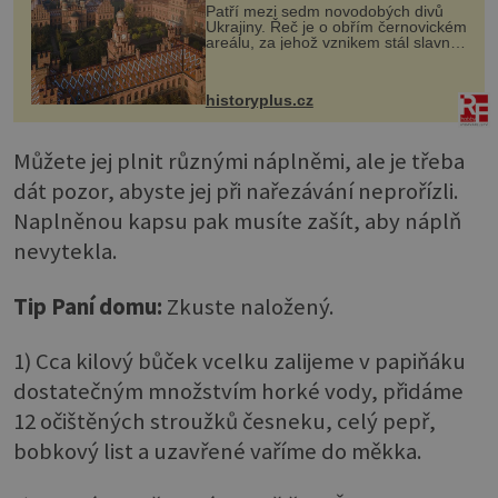
Patří mezi sedm novodobých divů
Ukrajiny. Řeč je o obřím černovickém
areálu, za jehož vznikem stál slavný
český architekt Josef Hlávka. Ten si
na něm dal mimořádně záležet. Jeho
stavební plány by při ...
historyplus.cz
Můžete jej plnit různými náplněmi, ale je třeba
dát pozor, abyste jej při nařezávání neprořízli.
Naplněnou kapsu pak musíte zašít, aby náplň
nevytekla.
Tip Paní domu:
Zkuste naložený.
1) Cca kilový bůček vcelku zalijeme v papiňáku
dostatečným množstvím horké vody, přidáme
12 očištěných stroužků česneku, celý pepř,
bobkový list a uzavřené vaříme do měkka.