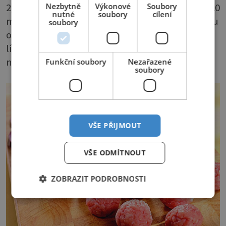
2) Poté vložíme do pekáčku a dáme cca na 15–20
Nezbytně
Výkonové
Soubory
nutné
soubory
cílení
minut do trouby při 200 °C. Po upečení panenku
soubory
osolíme, opepříme a obalíme v tymiánových
lístcích. Necháme 10 minut odpočinout a
nakrájíme na plátky.
Funkční soubory
Nezařazené
soubory
VŠE PŘIJMOUT
VŠE ODMÍTNOUT
ZOBRAZIT PODROBNOSTI