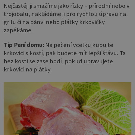
Nejčastěji ji smažíme jako řízky – přírodní nebo v
trojobalu, nakládáme ji pro rychlou úpravu na
grilu či na pánvi nebo plátky krkovičky
zapékáme.
Tip Paní domu:
Na pečení vcelku kupujte
krkovici s kostí, pak budete mít lepší šťávu. Ta
bez kostí se zase hodí, pokud upravujete
krkovici na plátky.