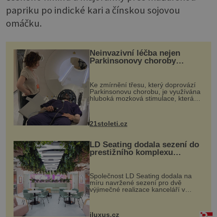
papriku po indické kari a čínskou sojovou
omáčku.
Neinvazivní léčba nejen
Parkinsonovy choroby
pomocí ultrazvukové
„helmy“
Ke zmírnění třesu, který doprovází
Parkinsonovu chorobu, je využívána
hluboká mozková stimulace, která
však vyžaduje vysoce invazivní
zákrok. Ultrazvuk zase není vhodný
k dostatečně přesnému zacílení ...
21stoleti.cz
LD Seating dodala sezení do
prestižního komplexu
MediaCityUK v Salfordu
Společnost LD Seating dodala na
míru navržené sezení pro dvě
výjimečné realizace kanceláří v
areálu MediaCityUK v anglickém
Salfordu – konkrétně do budov Blue
Tower a Orange Tower. Komplex
iluxus.cz
budov Media...