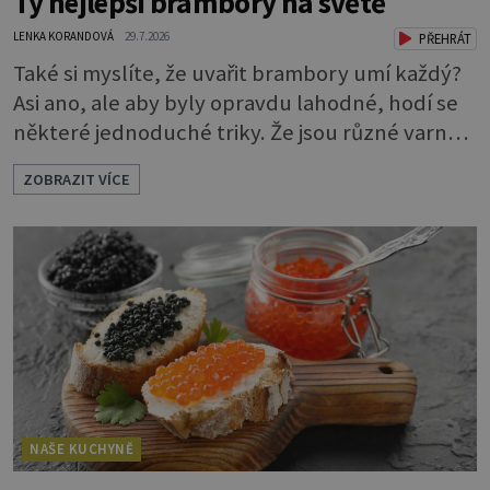
Ty nejlepší brambory na světě
LENKA KORANDOVÁ
29.7.2026
PŘEHRÁT
Také si myslíte, že uvařit brambory umí každý?
Asi ano, ale aby byly opravdu lahodné, hodí se
některé jednoduché triky. Že jsou různé varné
typy od A, tedy na saláty, po D na kaši, určitě
ZOBRAZIT VÍCE
víte, takže vyberete podle toho, co chcete
právě uvařit. Vařte správně Spousta lidí vaří
brambory tak, že nalijí do hrnce vodu, osolí ji,
přidají brambory nakrájené na kousky a dají
vařit. Brambor
NAŠE KUCHYNĚ