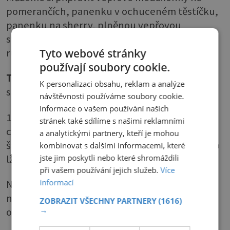
pomerančích, panenku v ochuceném těstíčku,
panenku na sherry, plněnou vepřovou
svíčkovou. Maso na gril můžeme naložit do
Tyto webové stránky
různých nálevů a marinád.
používají soubory cookie.
Tip Paní domu:
Lahodná panenka plněná
K personalizaci obsahu, reklam a analýze
sušeným švestkami
návštěvnosti používáme soubory cookie.
Informace o vašem používání našich
1) Tenkým a ostrým nožem uděláme uprostřed
stránek také sdílíme s našimi reklamními
celé panenky otvor, který naplníme sušenými
a analytickými partnery, kteří je mohou
švestkami, vypomoci si můžeme vařečkou nebo
kombinovat s dalšími informacemi, které
lžící.
jste jim poskytli nebo které shromáždili
při vašem používání jejich služeb.
Více
informací
Naplněné panenky zabalíme do plátků slaniny
nebo prosciutta a na olivovém oleji je na pánvi
ZOBRAZIT VŠECHNY PARTNERY
(1616)
→
opečeme ze všech stran dočervena.