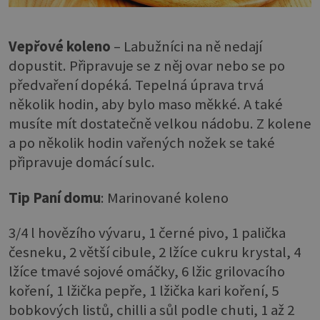
Vepřové koleno
– Labužníci na ně nedají
dopustit. Připravuje se z něj ovar nebo se po
předvaření dopéká. Tepelná úprava trvá
několik hodin, aby bylo maso měkké. A také
musíte mít dostatečně velkou nádobu. Z kolene
a po několik hodin vařených nožek se také
připravuje domácí sulc.
Tip Paní domu
: Marinované koleno
3/4 l hovězího vývaru, 1 černé pivo, 1 palička
česneku, 2 větší cibule, 2 lžíce cukru krystal, 4
lžíce tmavé sojové omáčky, 6 lžic grilovacího
koření, 1 lžička pepře, 1 lžička kari koření, 5
bobkových listů, chilli a sůl podle chuti, 1 až 2