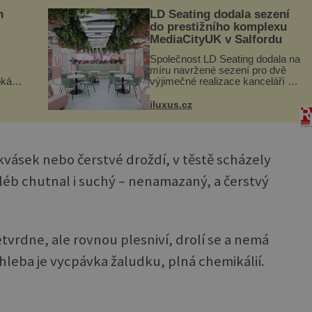
n
LD Seating dodala sezení
do prestižního komplexu
MediaCityUK v Salfordu
Společnost LD Seating dodala na
míru navržené sezení pro dvě
oká
výjimečné realizace kanceláří v
však
areálu MediaCityUK v anglickém
Salfordu – konkrétně do budov
iluxus.cz
í
Blue Tower a Orange Tower.
nému
Komplex budov Media...
kvásek nebo čerstvé droždí, v těstě scházely
léb chutnal i suchý – nenamazaný, a čerstvý
tvrdne, ale rovnou plesniví, drolí se a nemá
chleba je vycpávka žaludku, plná chemikálií.