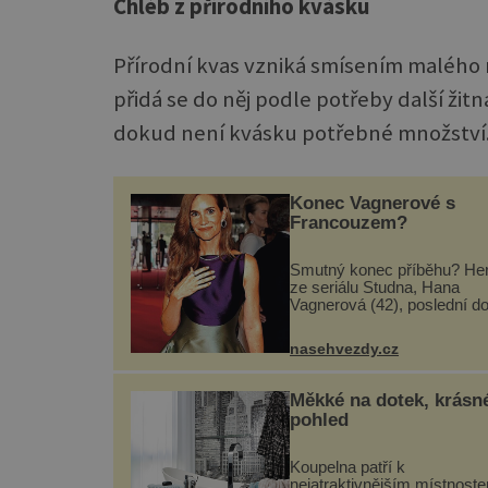
Chléb z přírodního kvásku
Přírodní kvas vzniká smísením malého 
přidá se do něj podle potřeby další ži
dokud není kvásku potřebné množství
Konec Vagnerové s
Francouzem?
Smutný konec příběhu? He
ze seriálu Studna, Hana
Vagnerová (42), poslední d
nepůsobí nejšťastněji. Ačkol
časy její anorexie jsou už 
nasehvezdy.cz
pryč a opět se pyšnila žen
křivkami, najednou s...
Měkké na dotek, krásn
pohled
Koupelna patří k
nejatraktivnějším místnost