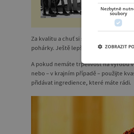
Nezbytně nutn
soubory
Za kvalitu a chuť si sice připlatíte, al
ZOBRAZIT P
pohárky. Ještě lepší variantou je upéct
A pokud nemáte trpělivost na výrobu v
nebo – v krajním případě – použijte k
přidávat ingredience, které máte rádi.