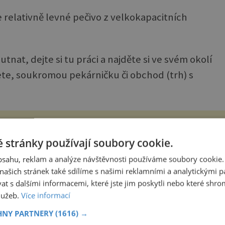
 relativně levné pečivo z velkokapacitních
at, dejte si tu práci a najděte si ve svém okolí
te, soukromou pekárničku či obchod (trh) s
mbardér Enola Gay: Jméno velitelovy matky
oupilo do dějin
 stránky používají soubory cookie.
le odlehčený bombardér vykrouží prudkou otočku a
chluje, jak nejvíc dokáže. Stačí urazit 18 kilometrů, když do
obsahu, reklam a analýze návštěvnosti používáme soubory cookie.
 zezadu udeří tlaková vlna… Americké rozhodnutí svrhnout
ašich stránek také sdílíme s našimi reklamními a analytickými par
ivou jadernou bombu ...
 s dalšími informacemi, které jste jim poskytli nebo které shro
služeb.
Více informací
HNY PARTNERY
(1616) →