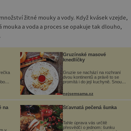
množství žitné mouky a vody. Když kvásek vzejde,
tná mouka a voda a proces se opakuje tak dlouho,
.
Gruzínské masové
knedlíčky
rečka
Gruzie se nachází na rozhraní
dvou kontinentů a právě to se
obou
promítá i do její kuchyně. Snoubí
i
se v ní evropské a asijské chutě
dávno
a díky tomu vznikají rozmanité a
nejsemsama.cz
skými
chuťově bohaté pokrmy, které
rozhodně st...
é na
Šťavnatá pečená šunka
Tahle úprava vás určitě
přesvědčí o jednom: šunku
em v