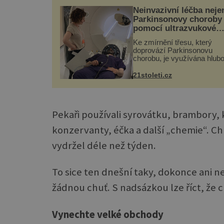
Neinvazivní léčba neje
Parkinsonovy choroby
pomocí ultrazvukové
„helmy“
Ke zmírnění třesu, který
doprovází Parkinsonovu
chorobu, je využívána hlub
mozková stimulace, která 
vyžaduje vysoce invazivní
21stoleti.cz
zákrok. Ultrazvuk zase nen
vhodný k dostatečně přes
zacílení ...
Pekaři používali syrovátku, brambory, 
konzervanty, éčka a další „chemie“. Ch
vydržel déle než týden.
To sice ten dnešní taky, dokonce ani ne
žádnou chuť. S nadsázkou lze říct, že 
Vynechte velké obchody