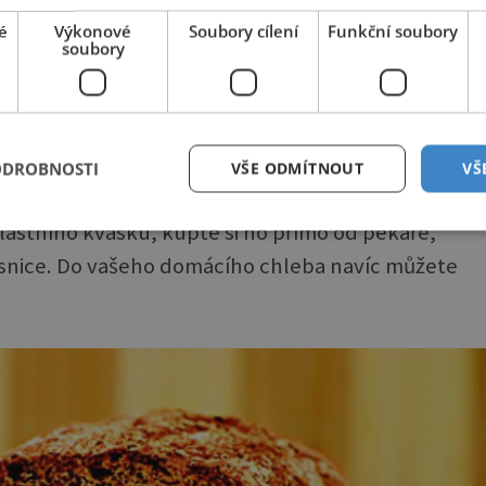
é
Výkonové
Soubory cílení
Funkční soubory
soubory
Zajímavé články najdete také na
historyplus.cz
e uděláte něco pro zdraví a potěšíte svoje chuťové
ODROBNOSTI
VŠE ODMÍTNOUT
VŠ
 si vlastní kváskový chleba doma.
lastního kvásku, kupte si ho přímo od pekaře,
vasnice. Do vašeho domácího chleba navíc můžete