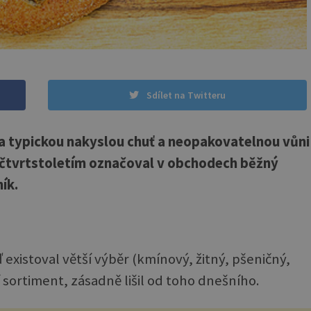
Sdílet na Twitteru
 na typickou nakyslou chuť a neopakovatelnou vůni
 čtvrtstoletím označoval v obchodech běžný
ík.
existoval větší výběr (kmínový, žitný, pšeničný,
í sortiment, zásadně lišil od toho dnešního.