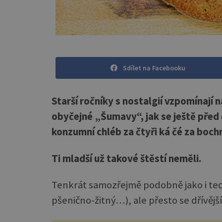
Sdílet na Facebooku
Starší ročníky s nostalgií vzpomínají
obyčejné „Šumavy“, jak se ještě před
konzumní chléb za čtyři ká čé za bochn
Ti mladší už takové štěstí neměli.
Tenkrát samozřejmě podobně jako i teď 
pšenično-žitný…), ale přesto se dřívějš