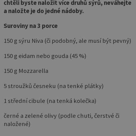
chtěli byste naložit více druhů sýrů, neváhejte
a naložte je do jedné nádoby.
Suroviny na 3 porce
150 g sýru Niva (či podobný, ale musí být pevný)
150 g eidam nebo gouda (45 %)
150 g Mozzarella
5 stroužků česneku (na tenké plátky)
1 střední cibule (na tenká kolečka)
černé a zelené olivy (podle chuti, čerstvé či
naložené)