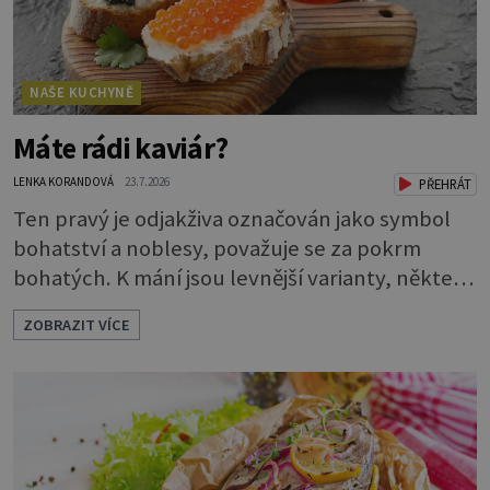
NAŠE KUCHYNĚ
Máte rádi kaviár?
LENKA KORANDOVÁ
23.7.2026
PŘEHRÁT
Ten pravý je odjakživa označován jako symbol
bohatství a noblesy, považuje se za pokrm
bohatých. K mání jsou levnější varianty, některé
jsou ale dobarvovány a obsahují aditiva. Kaviár
ZOBRAZIT VÍCE
jsou jikry vybraných druhů ryb. Je to zdravá
lahůdka. Najdete v něm plnohodnotné
bílkoviny, zdravé tuky, vitaminy A, D, E i B a
minerální látky draslík, fosfor, hořčík a jód.
Černý nebo červený