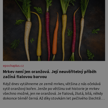
epochaplus.cz
Mrkev není jen oranžová. Její neuvěřitelný příběh
začíná fialovou barvou
Když dnes vytáhneme ze země mrkev, většina z nás očekává
sytě oranžový kořen. Jenže po většinu své historie je mrkev
všechno možné, jen ne oranžová. Je fialová, žlutá, bílá, někdy
dokonce téměř černá. Až díky stovkám let pečlivého šlechtění
se z ní stává zelenina, bez které si českou zahradu ani
nedokážeme představit. Její příběh je