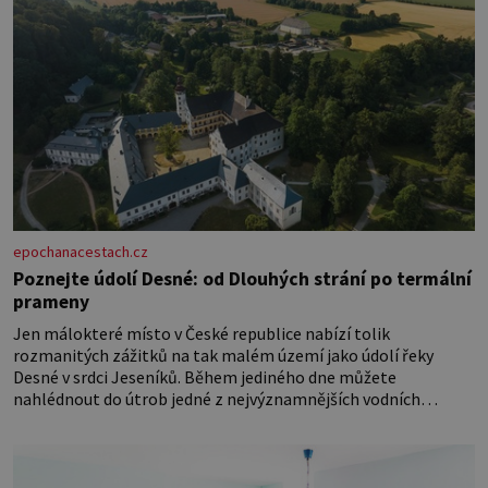
epochanacestach.cz
Poznejte údolí Desné: od Dlouhých strání po termální
prameny
Jen málokteré místo v České republice nabízí tolik
rozmanitých zážitků na tak malém území jako údolí řeky
Desné v srdci Jeseníků. Během jediného dne můžete
nahlédnout do útrob jedné z nejvýznamnějších vodních
elektráren v Evropě, vydat se na horské hřebeny, projet se na
koloběžce a den zakončit poznáváním památek ve Velkých
Losinách nebo v termálním