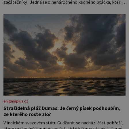
začátečníky. Jedná se o nenáročného klidného ptáčka, který
většinu dne jen posedává. Hodně času tráví na zemi, kde sbírá
zbytky semínek Jeho domovinou je prakticky celá Austrálie s
výjimkou pobřežní oblasti.
enigmaplus.cz
Strašidelná pláž Dumas: Je černý písek podhoubím,
ze kterého roste zlo?
V indickém svazovém státu Gudžarát se nachází část pobřeží,
které má hodně temnou pověst. Jistě k tomu přispívá i černý