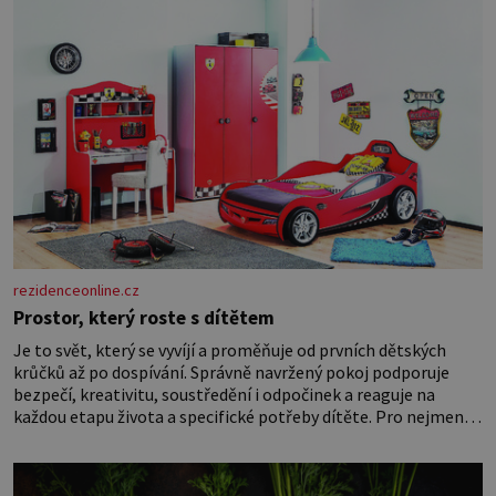
rezidenceonline.cz
Prostor, který roste s dítětem
Je to svět, který se vyvíjí a proměňuje od prvních dětských
krůčků až po dospívání. Správně navržený pokoj podporuje
bezpečí, kreativitu, soustředění i odpočinek a reaguje na
každou etapu života a specifické potřeby dítěte. Pro nejmenší
je klíčová jednoduchost, měkkost a bezpečí, proto by pokoj
miminka měl působit především klidně a útulně. Předškolní
věk je