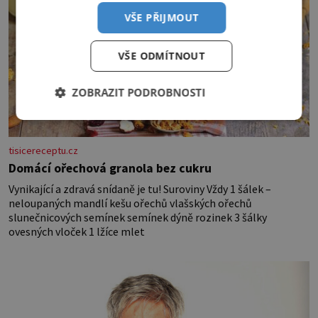
VŠE PŘIJMOUT
VŠE ODMÍTNOUT
ZOBRAZIT PODROBNOSTI
tisicereceptu.cz
Domácí ořechová granola bez cukru
Vynikající a zdravá snídaně je tu! Suroviny Vždy 1 šálek –
neloupaných mandlí kešu ořechů vlašských ořechů
slunečnicových semínek semínek dýně rozinek 3 šálky
ovesných vloček 1 lžíce mlet