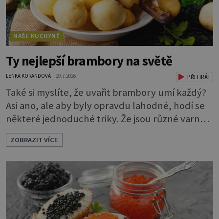
NAŠE KUCHYNĚ
Ty nejlepší brambory na světě
LENKA KORANDOVÁ
29.7.2026
PŘEHRÁT
Také si myslíte, že uvařit brambory umí každý?
Asi ano, ale aby byly opravdu lahodné, hodí se
některé jednoduché triky. Že jsou různé varné
typy od A, tedy na saláty, po D na kaši, určitě
ZOBRAZIT VÍCE
víte, takže vyberete podle toho, co chcete
právě uvařit. Vařte správně Spousta lidí vaří
brambory tak, že nalijí do hrnce vodu, osolí ji,
přidají brambory nakrájené na kousky a dají
vařit. Brambor