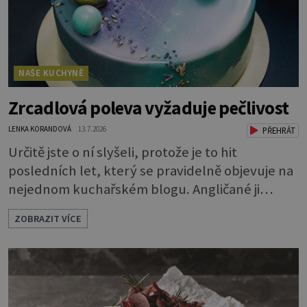
NAŠE KUCHYNĚ
Zrcadlová poleva vyžaduje pečlivost
LENKA KORANDOVÁ
13.7.2026
PŘEHRÁT
Určitě jste o ní slyšeli, protože je to hit
posledních let, který se pravidelně objevuje na
nejednom kuchařském blogu. Angličané ji
nazývají mirror glaze, tedy zrcadlová poleva, a
ZOBRAZIT VÍCE
opravdu se jako zrcadlo blyští. Pokud vás
napadlo, že byste si ji také rádi zkusili, klidně se
do toho dejte. A jaký že zázrak způsobí, že
vytvoříte takový lesk? Vlastně je to jednoduché.
Dort musíte před politím pár