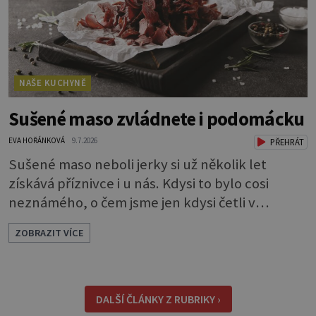
NAŠE KUCHYNĚ
Sušené maso zvládnete i podomácku
EVA HOŘÁNKOVÁ
9.7.2026
PŘEHRÁT
Sušené maso neboli jerky si už několik let
získává příznivce i u nás. Kdysi to bylo cosi
neznámého, o čem jsme jen kdysi četli v
knihách o americkém západě. Dneska si je
ZOBRAZIT VÍCE
můžeme klidně koupit, ale také, což je ještě
lepší, sami udělat. Můžete si je dát jen tak pro
chuť, ale oceníte je i jako malou svačinku
během dne a určitě se vám hodí na výletě,
DALŠÍ ČLÁNKY Z RUBRIKY ›