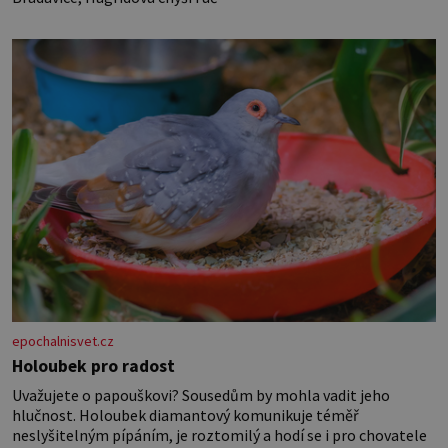
epochalnisvet.cz
Holoubek pro radost
Uvažujete o papouškovi? Sousedům by mohla vadit jeho
hlučnost. Holoubek diamantový komunikuje téměř
neslyšitelným pípáním, je roztomilý a hodí se i pro chovatele