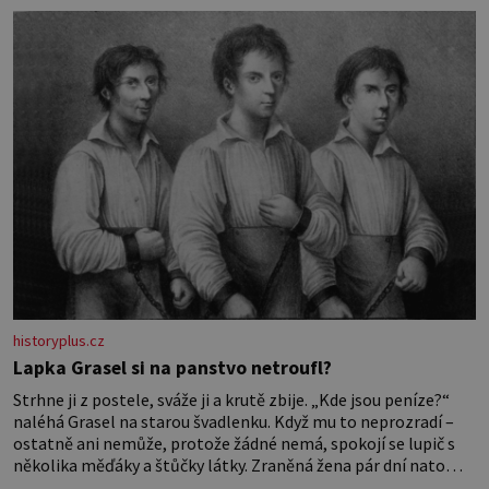
nesvědčilo, brzy jsme zjistili, že
historyplus.cz
Lapka Grasel si na panstvo netroufl?
Strhne ji z postele, sváže ji a krutě zbije. „Kde jsou peníze?“
naléhá Grasel na starou švadlenku. Když mu to neprozradí –
ostatně ani nemůže, protože žádné nemá, spokojí se lupič s
několika měďáky a štůčky látky. Zraněná žena pár dní nato
umírá. Je to muž nebývale krutý. Jeho činy budí hrůzu ještě