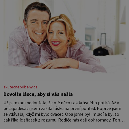
skutecnepribehy.cz
Dovolte lásce, aby si vás našla
Už jsem ani nedoufala, že mě něco tak krásného potká. Až v
pětapadesáti jsem zažila lásku na první pohled. Poprvé jsem
se vdávala, když mi bylo dvacet. Oba jsme byli mladí a byl to
tak říkajíc sňatek z rozumu. Rodiče nás dali dohromady, Toník
byl dobře zaopatřený mladý muž. Manželství nám oběma moc