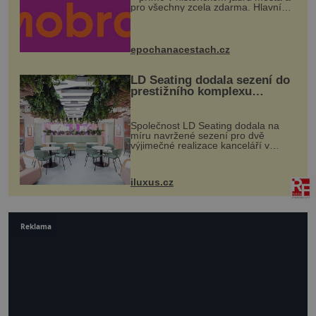
pro všechny zcela zdarma. Hlavní
program se odehraje na Karlově a
Husově náměstí. Návštěvníci se
mohou těšit na víno, burčák, pes...
epochanacestach.cz
LD Seating dodala sezení do
prestižního komplexu
MediaCityUK v Salfordu
Společnost LD Seating dodala na
míru navržené sezení pro dvě
výjimečné realizace kanceláří v
areálu MediaCityUK v anglickém
Salfordu – konkrétně do budov Blue
Tower a Orange Tower. Komplex
iluxus.cz
budov Media...
Reklama