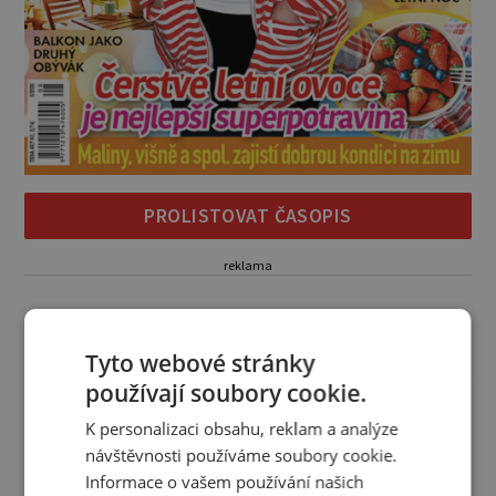
PROLISTOVAT ČASOPIS
reklama
Tyto webové stránky
Šikovné tipy
používají soubory cookie.
I psí senior správnou péčí omládne
K personalizaci obsahu, reklam a analýze
U čtyřnohých mazlíčků je to stejné
návštěvnosti používáme soubory cookie.
jako u lidí. Na některém jsou přibývající
léta znát hned na první pohled, u
Informace o vašem používání našich