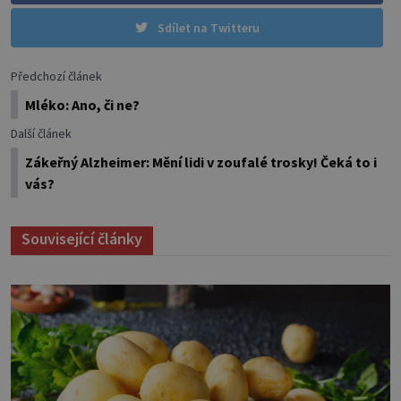
Sdílet na Twitteru
Předchozí článek
Mléko: Ano, či ne?
Další článek
Zákeřný Alzheimer: Mění lidi v zoufalé trosky! Čeká to i
vás?
Související články