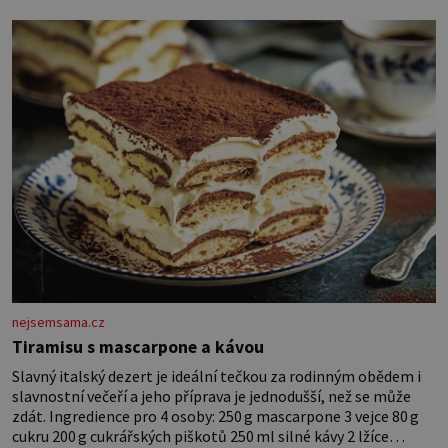
dlouho po jeho smrti
nejsemsama.cz
Tiramisu s mascarpone a kávou
Slavný italský dezert je ideální tečkou za rodinným obědem i
slavnostní večeří a jeho příprava je jednodušší, než se může
zdát. Ingredience pro 4 osoby: 250 g mascarpone 3 vejce 80 g
cukru 200 g cukrářských piškotů 250 ml silné kávy 2 lžíce