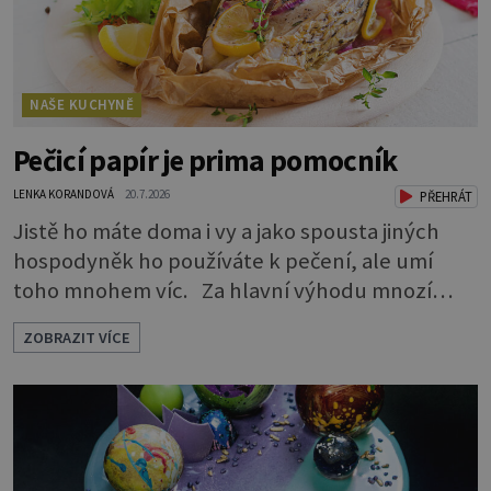
NAŠE KUCHYNĚ
Pečicí papír je prima pomocník
LENKA KORANDOVÁ
20.7.2026
PŘEHRÁT
Jistě ho máte doma i vy a jako spousta jiných
hospodyněk ho používáte k pečení, ale umí
toho mnohem víc. Za hlavní výhodu mnozí
považují to, že nemusí vymazávat plech, ať už
ZOBRAZIT VÍCE
pečou moučníky nebo nějaký druh slaného
pečiva. Ale to zdaleka není všechno. Papír se dá
použít na vyložení jakékoliv nádoby, když
nechceme, aby se její obsah přichytil na stěnu a
připálil. Například když pečete v