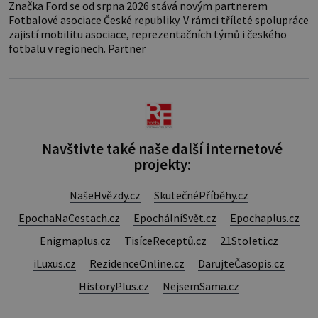
Značka Ford se od srpna 2026 stává novým partnerem
Fotbalové asociace České republiky. V rámci tříleté spolupráce
zajistí mobilitu asociace, reprezentačních týmů i českého
fotbalu v regionech. Partner
Navštivte také naše další internetové
projekty:
NašeHvězdy.cz
SkutečnéPříběhy.cz
EpochaNaCestach.cz
EpochálníSvět.cz
Epochaplus.cz
Enigmaplus.cz
TisíceReceptů.cz
21Stoleti.cz
iLuxus.cz
RezidenceOnline.cz
DarujteČasopis.cz
HistoryPlus.cz
NejsemSama.cz