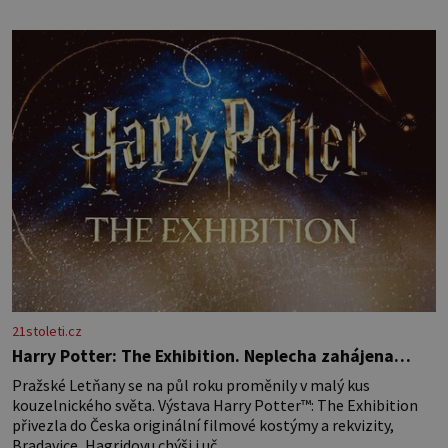
amaretta kakao na posypání Postup: Oddělte žloutky od bílků.
Žloutky vyšlehejte s cukrem do světlé pěny a postupně do nich
vmíchejte mascarpone, aby vznikl hladký
21stoleti.cz
Harry Potter: The Exhibition. Neplecha zahájena…
Pražské Letňany se na půl roku proměnily v malý kus
kouzelnického světa. Výstava Harry Potter™: The Exhibition
přivezla do Česka originální filmové kostýmy a rekvizity,
Bradavice, Hagridovu chýši i uč