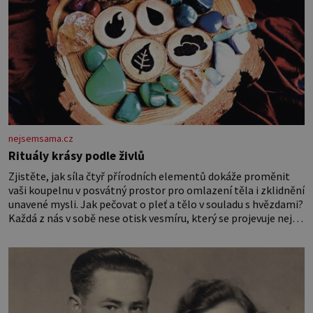
nejsemsama.cz
Rituály krásy podle živlů
Zjistěte, jak síla čtyř přírodních elementů dokáže proměnit
vaši koupelnu v posvátný prostor pro omlazení těla i zklidnění
unavené mysli. Jak pečovat o pleť a tělo v souladu s hvězdami?
Každá z nás v sobě nese otisk vesmíru, který se projevuje nejen
v naší povaze, ale i v potřebách naší pokožky. Ohnivá znamení
Ženy narozené ve znamení Berana, Lva a Střelce v sobě nesou
žár, odvahu a neutuchající elán. Vaše