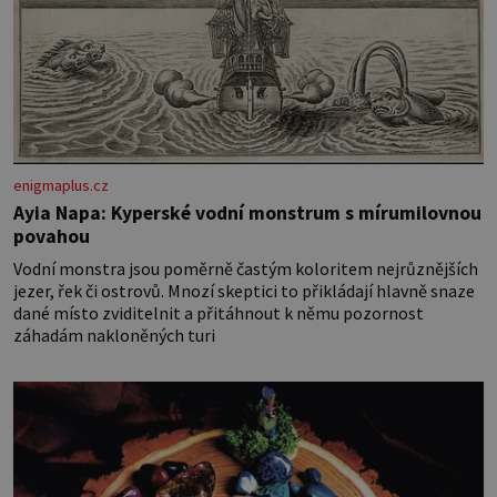
enigmaplus.cz
Ayia Napa: Kyperské vodní monstrum s mírumilovnou
povahou
Vodní monstra jsou poměrně častým koloritem nejrůznějších
jezer, řek či ostrovů. Mnozí skeptici to přikládají hlavně snaze
dané místo zviditelnit a přitáhnout k němu pozornost
záhadám nakloněných turi