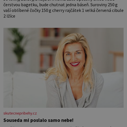
čerstvou bagetku, bude chutnat jedna báseň. Suroviny 250 g
vaší oblíbené čočky 150 g cherry rajčátek 1 velká červená cibule
2 lžíce
skutecnepribehy.cz
Souseda mi poslalo samo nebe!