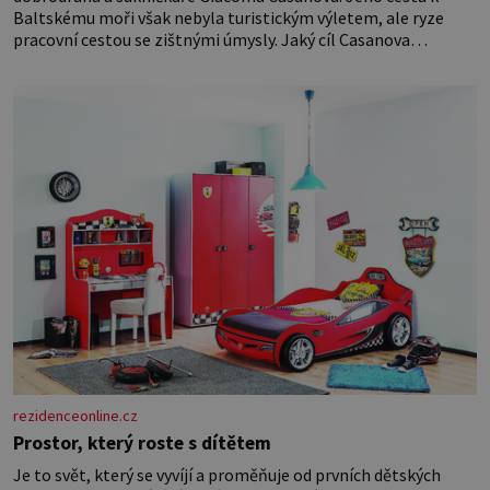
Baltskému moři však nebyla turistickým výletem, ale ryze
pracovní cestou se zištnými úmysly. Jaký cíl Casanova
sledoval, když se například procházel uličkami lotyšské Rigy?
Casanova v Pobaltí kontaktoval tamní zednářské lóže. Nebyl v
této oblasti žádným nováčkem, protože do zednářské
rezidenceonline.cz
Prostor, který roste s dítětem
Je to svět, který se vyvíjí a proměňuje od prvních dětských