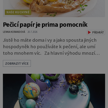
NAŠE KUCHYNĚ
Pečicí papír je prima pomocník
LENKA KORANDOVÁ
20.7.2026
PŘEHRÁT
Jistě ho máte doma i vy a jako spousta jiných
hospodyněk ho používáte k pečení, ale umí
toho mnohem víc. Za hlavní výhodu mnozí
považují to, že nemusí vymazávat plech, ať už
ZOBRAZIT VÍCE
pečou moučníky nebo nějaký druh slaného
pečiva. Ale to zdaleka není všechno. Papír se dá
použít na vyložení jakékoliv nádoby, když
nechceme, aby se její obsah přichytil na stěnu a
připálil. Například když pečete v