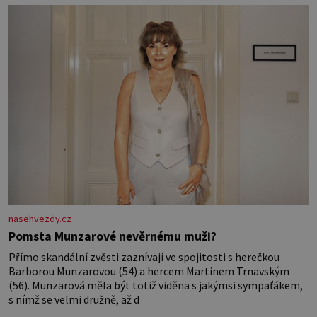
nasehvezdy.cz
Pomsta Munzarové nevěrnému muži?
Přímo skandální zvěsti zaznívají ve spojitosti s herečkou
Barborou Munzarovou (54) a hercem Martinem Trnavským
(56). Munzarová měla být totiž viděna s jakýmsi sympaťákem,
s nímž se velmi družně, až d