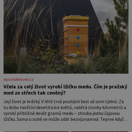
epochalnisvet.cz
Včela za celý život vyrobí lžičku medu. Čím je pražský
med ze střech tak ceněný?
Její život je krátký. V létě trvá pouhých šest až osm týdnů. Za
tu dobu navštíví desetitisíce květů, nalétá stovky kilometrů a
vyrobí přibližně devět gramů medu – zhruba jednu čajovou
lžičku. Sama o sobě se může zdát bezvýznamná. Teprve když
se spojí s dalšími desítkami tisíc příslušnic svého včelstva,
vznikne jeden z nejdokonalejších organismů