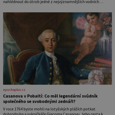
nahlédnout do útrob jedné z nejvýznamnějších vodních
elektráren v Evropě, vydat se na horské hřebeny, projet se na
koloběžce a den zakončit poznáváním památek ve Velkých
Losinách nebo v termálním
epochaplus.cz
Casanova v Pobaltí: Co měl legendární svůdník
společného se svobodnými zednáři?
V roce 1764 byste mohli na lotyšských plážích potkat
dobrodruha a sukničkáře Giacoma Casanovu. Jeho cesta k