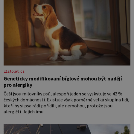
21stoleti.cz
Geneticky modifikovaní bíglové mohou být nadějí
pro alergiky
Češi jsou milovníky psů, alespoň jeden se vyskytuje ve 42 %
českých domácností. Existuje však poměrně velká skupina lidí,
kteří by si psa rádi pořídili, ale nemohou, protože jsou
alergičtí. Jejich imu