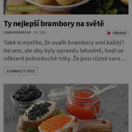
NAŠE KUCHYNĚ
Ty nejlepší brambory na světě
LENKA KORANDOVÁ
29.7.2026
PŘEHRÁT
Také si myslíte, že uvařit brambory umí každý?
Asi ano, ale aby byly opravdu lahodné, hodí se
některé jednoduché triky. Že jsou různé varné
typy od A, tedy na saláty, po D na kaši, určitě
ZOBRAZIT VÍCE
víte, takže vyberete podle toho, co chcete
právě uvařit. Vařte správně Spousta lidí vaří
brambory tak, že nalijí do hrnce vodu, osolí ji,
přidají brambory nakrájené na kousky a dají
vařit. Brambor