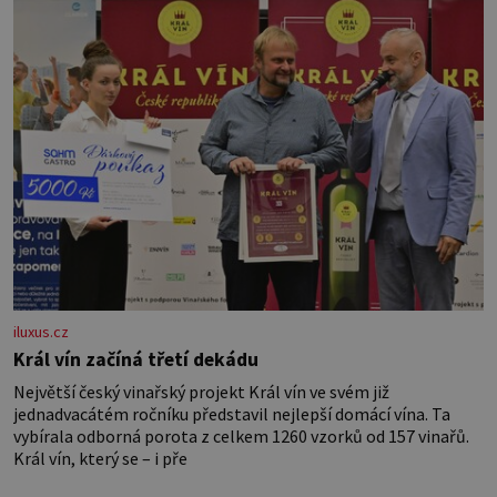
iluxus.cz
Král vín začíná třetí dekádu
Největší český vinařský projekt Král vín ve svém již
jednadvacátém ročníku představil nejlepší domácí vína. Ta
vybírala odborná porota z celkem 1260 vzorků od 157 vinařů.
Král vín, který se – i pře