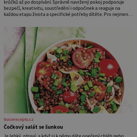
krůčků až po dospívání. Správně navržený pokoj podporuje
bezpečí, kreativitu, soustředění i odpočinek a reaguje na
každou etapu života a specifické potřeby dítěte. Pro nejmenší
je klíčová jednoduchost, měkkost a bezpečí, proto by pokoj
miminka měl působit především klidně a útulně. Předškolní
věk je
tisicereceptu.cz
Čočkový salát se šunkou
Je lehký, zdravý, a když si k němu dáte opečený chléb nebo