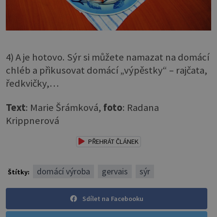
4) A je hotovo. Sýr si můžete namazat na domácí
chléb a přikusovat domácí „výpěstky“ – rajčata,
ředkvičky,…
Text
: Marie Šrámková,
foto
: Radana
Krippnerová
PŘEHRÁT ČLÁNEK
domácí výroba
gervais
sýr
Štítky:
Sdílet na Facebooku