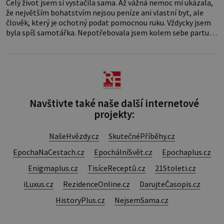
Celý život jsem si vystačila sama. Až vážná nemoc mi ukázala,
že největším bohatstvím nejsou peníze ani vlastní byt, ale
člověk, který je ochotný podat pomocnou ruku. Vždycky jsem
byla spíš samotářka. Nepotřebovala jsem kolem sebe partu
kamarádek ani partnera. Stačily mi knihy, práce a hlavně klid.
Hned po studiích jsem odešla z rodného města,
Navštivte také naše další internetové
projekty:
NašeHvězdy.cz
SkutečnéPříběhy.cz
EpochaNaCestach.cz
EpochálníSvět.cz
Epochaplus.cz
Enigmaplus.cz
TisíceReceptů.cz
21Stoleti.cz
iLuxus.cz
RezidenceOnline.cz
DarujteČasopis.cz
HistoryPlus.cz
NejsemSama.cz