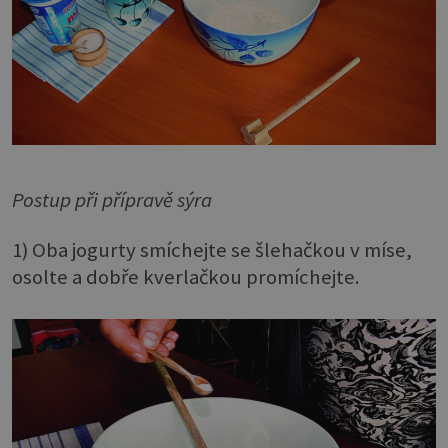
Postup při přípravě sýra
1) Oba jogurty smíchejte se šlehačkou v míse,
osolte a dobře kverlačkou promíchejte.