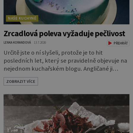
NAŠE KUCHYNĚ
Zrcadlová poleva vyžaduje pečlivost
LENKA KORANDOVÁ
13.7.2026
PŘEHRÁT
Určitě jste o ní slyšeli, protože je to hit
posledních let, který se pravidelně objevuje na
nejednom kuchařském blogu. Angličané ji
nazývají mirror glaze, tedy zrcadlová poleva, a
ZOBRAZIT VÍCE
opravdu se jako zrcadlo blyští. Pokud vás
napadlo, že byste si ji také rádi zkusili, klidně se
do toho dejte. A jaký že zázrak způsobí, že
vytvoříte takový lesk? Vlastně je to jednoduché.
Dort musíte před politím pár