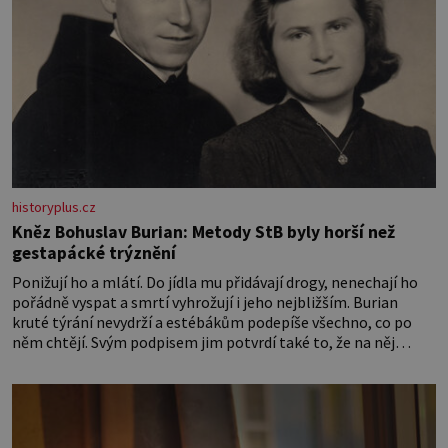
historyplus.cz
Kněz Bohuslav Burian: Metody StB byly horší než
gestapácké trýznění
Ponižují ho a mlátí. Do jídla mu přidávají drogy, nenechají ho
pořádně vyspat a smrtí vyhrožují i jeho nejbližším. Burian
kruté týrání nevydrží a estébákům podepíše všechno, co po
něm chtějí. Svým podpisem jim potvrdí také to, že na něj
během výslechů nikdo nevyvíjel fyzický ani psychický nátlak.
Syn brněnského řezníka chce být knězem a