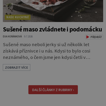
NAŠE KUCHYNĚ
Sušené maso zvládnete i podomácku
EVA HOŘÁNKOVÁ
9.7.2026
PŘEHRÁT
Sušené maso neboli jerky si už několik let
získává příznivce i u nás. Kdysi to bylo cosi
neznámého, o čem jsme jen kdysi četli v
knihách o americkém západě. Dneska si je
ZOBRAZIT VÍCE
můžeme klidně koupit, ale také, což je ještě
lepší, sami udělat. Můžete si je dát jen tak pro
chuť, ale oceníte je i jako malou svačinku
během dne a určitě se vám hodí na výletě,
DALŠÍ ČLÁNKY Z RUBRIKY ›
protože v batohu nezabere téměř žádné místo
a také