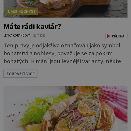
NAŠE KUCHYNĚ
Máte rádi kaviár?
LENKA KORANDOVÁ
23.7.2026
PŘEHRÁT
Ten pravý je odjakživa označován jako symbol
bohatství a noblesy, považuje se za pokrm
bohatých. K mání jsou levnější varianty, některé
jsou ale dobarvovány a obsahují aditiva. Kaviár
ZOBRAZIT VÍCE
jsou jikry vybraných druhů ryb. Je to zdravá
lahůdka. Najdete v něm plnohodnotné
bílkoviny, zdravé tuky, vitaminy A, D, E i B a
minerální látky draslík, fosfor, hořčík a jód.
Černý nebo červený