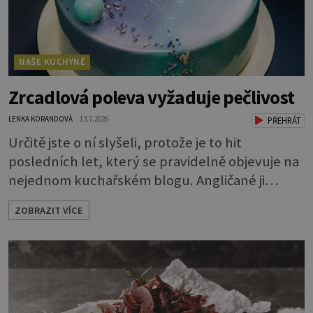
NAŠE KUCHYNĚ
Zrcadlová poleva vyžaduje pečlivost
LENKA KORANDOVÁ
13.7.2026
PŘEHRÁT
Určitě jste o ní slyšeli, protože je to hit
posledních let, který se pravidelně objevuje na
nejednom kuchařském blogu. Angličané ji
nazývají mirror glaze, tedy zrcadlová poleva, a
ZOBRAZIT VÍCE
opravdu se jako zrcadlo blyští. Pokud vás
napadlo, že byste si ji také rádi zkusili, klidně se
do toho dejte. A jaký že zázrak způsobí, že
vytvoříte takový lesk? Vlastně je to jednoduché.
Dort musíte před politím pár