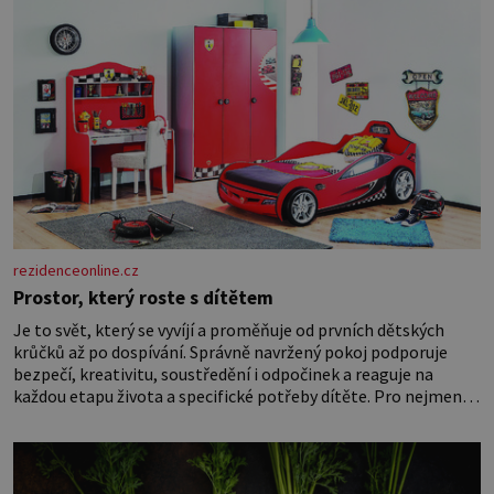
rezidenceonline.cz
Prostor, který roste s dítětem
Je to svět, který se vyvíjí a proměňuje od prvních dětských
krůčků až po dospívání. Správně navržený pokoj podporuje
bezpečí, kreativitu, soustředění i odpočinek a reaguje na
každou etapu života a specifické potřeby dítěte. Pro nejmenší
je klíčová jednoduchost, měkkost a bezpečí, proto by pokoj
miminka měl působit především klidně a útulně. Předškolní
věk je