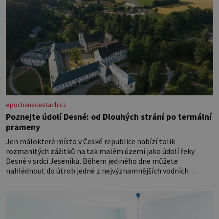
epochanacestach.cz
Poznejte údolí Desné: od Dlouhých strání po termální
prameny
Jen málokteré místo v České republice nabízí tolik
rozmanitých zážitků na tak malém území jako údolí řeky
Desné v srdci Jeseníků. Během jediného dne můžete
nahlédnout do útrob jedné z nejvýznamnějších vodních
elektráren v Evropě, vydat se na horské hřebeny, projet se na
koloběžce a den zakončit poznáváním památek ve Velkých
Losinách nebo v termálním