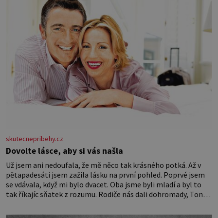
skutecnepribehy.cz
Dovolte lásce, aby si vás našla
Už jsem ani nedoufala, že mě něco tak krásného potká. Až v
pětapadesáti jsem zažila lásku na první pohled. Poprvé jsem
se vdávala, když mi bylo dvacet. Oba jsme byli mladí a byl to
tak říkajíc sňatek z rozumu. Rodiče nás dali dohromady, Toník
byl dobře zaopatřený mladý muž. Manželství nám oběma moc
nesvědčilo, brzy jsme zjistili, že