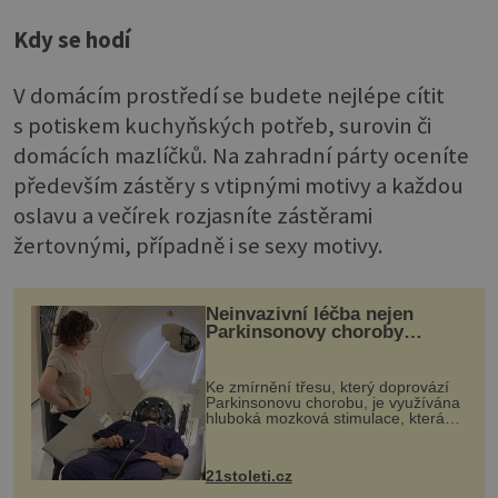
Kdy se hodí
V domácím prostředí se budete nejlépe cítit
s potiskem kuchyňských potřeb, surovin či
domácích mazlíčků. Na zahradní párty oceníte
především zástěry s vtipnými motivy a každou
oslavu a večírek rozjasníte zástěrami
žertovnými, případně i se sexy motivy.
Neinvazivní léčba nejen
Parkinsonovy choroby
pomocí ultrazvukové
„helmy“
Ke zmírnění třesu, který doprovází
Parkinsonovu chorobu, je využívána
hluboká mozková stimulace, která
však vyžaduje vysoce invazivní
zákrok. Ultrazvuk zase není vhodný
k dostatečně přesnému zacílení ...
21stoleti.cz