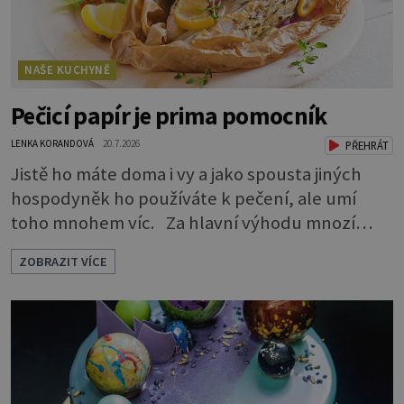
NAŠE KUCHYNĚ
Pečicí papír je prima pomocník
LENKA KORANDOVÁ
20.7.2026
PŘEHRÁT
Jistě ho máte doma i vy a jako spousta jiných
hospodyněk ho používáte k pečení, ale umí
toho mnohem víc. Za hlavní výhodu mnozí
považují to, že nemusí vymazávat plech, ať už
ZOBRAZIT VÍCE
pečou moučníky nebo nějaký druh slaného
pečiva. Ale to zdaleka není všechno. Papír se dá
použít na vyložení jakékoliv nádoby, když
nechceme, aby se její obsah přichytil na stěnu a
připálil. Například když pečete v