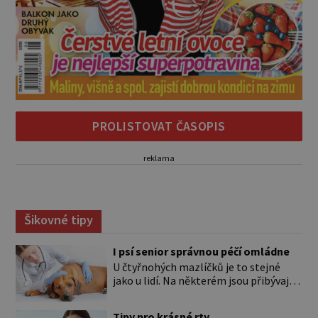
PROLISTOVAT ČASOPIS
reklama
Šikovné tipy
I psí senior správnou péčí omládne
U čtyřnohých mazlíčků je to stejné
jako u lidí. Na některém jsou přibývající
léta znát hned na první pohled, u
jiného dlouho nic nezaznamenáte.
Tipy pro krásné rty