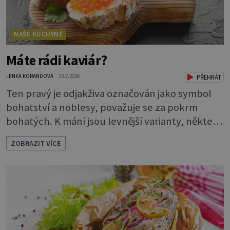
NAŠE KUCHYNĚ
Máte rádi kaviár?
LENKA KORANDOVÁ
23.7.2026
PŘEHRÁT
Ten pravý je odjakživa označován jako symbol
bohatství a noblesy, považuje se za pokrm
bohatých. K mání jsou levnější varianty, některé
jsou ale dobarvovány a obsahují aditiva. Kaviár
ZOBRAZIT VÍCE
jsou jikry vybraných druhů ryb. Je to zdravá
lahůdka. Najdete v něm plnohodnotné
bílkoviny, zdravé tuky, vitaminy A, D, E i B a
minerální látky draslík, fosfor, hořčík a jód.
Černý nebo červený