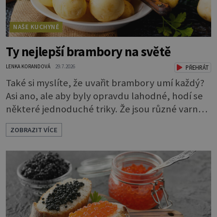
NAŠE KUCHYNĚ
Ty nejlepší brambory na světě
LENKA KORANDOVÁ
29.7.2026
PŘEHRÁT
Také si myslíte, že uvařit brambory umí každý?
Asi ano, ale aby byly opravdu lahodné, hodí se
některé jednoduché triky. Že jsou různé varné
typy od A, tedy na saláty, po D na kaši, určitě
ZOBRAZIT VÍCE
víte, takže vyberete podle toho, co chcete
právě uvařit. Vařte správně Spousta lidí vaří
brambory tak, že nalijí do hrnce vodu, osolí ji,
přidají brambory nakrájené na kousky a dají
vařit. Brambor