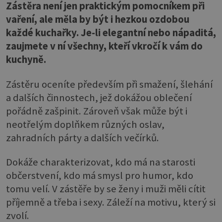
Zástěra není jen praktickým pomocníkem při
vaření, ale měla by být i hezkou ozdobou
každé kuchařky. Je-li elegantní nebo nápaditá,
zaujmete v ní všechny, kteří vkročí k vám do
kuchyně.
Zástěru oceníte především při smažení, šlehání
a dalších činnostech, jež dokážou oblečení
pořádně zašpinit. Zároveň však může být i
neotřelým doplňkem různých oslav,
zahradních párty a dalších večírků.
Dokáže charakterizovat, kdo má na starosti
občerstvení, kdo má smysl pro humor, kdo
tomu velí. V zástěře by se ženy i muži měli cítit
příjemně a třeba i sexy. Záleží na motivu, který si
zvolí.