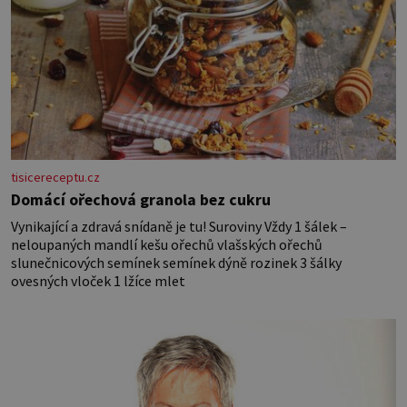
tisicereceptu.cz
Domácí ořechová granola bez cukru
Vynikající a zdravá snídaně je tu! Suroviny Vždy 1 šálek –
neloupaných mandlí kešu ořechů vlašských ořechů
slunečnicových semínek semínek dýně rozinek 3 šálky
ovesných vloček 1 lžíce mlet