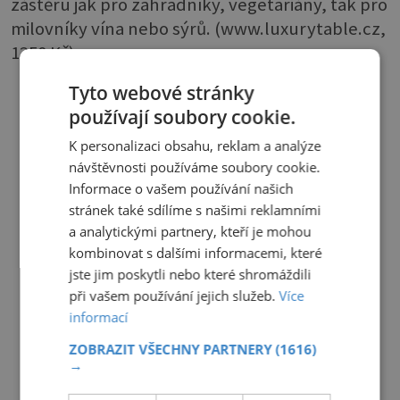
zástěru jak pro zahradníky, vegetariány, tak pro
milovníky vína nebo sýrů. (www.luxurytable.cz,
1350 Kč)
Tyto webové stránky
používají soubory cookie.
K personalizaci obsahu, reklam a analýze
návštěvnosti používáme soubory cookie.
Informace o vašem používání našich
stránek také sdílíme s našimi reklamními
a analytickými partnery, kteří je mohou
kombinovat s dalšími informacemi, které
jste jim poskytli nebo které shromáždili
při vašem používání jejich služeb.
Více
informací
ZOBRAZIT VŠECHNY PARTNERY
(1616)
→