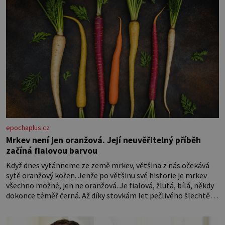
epochaplus.cz
Mrkev není jen oranžová. Její neuvěřitelný příběh
začíná fialovou barvou
Když dnes vytáhneme ze země mrkev, většina z nás očekává
sytě oranžový kořen. Jenže po většinu své historie je mrkev
všechno možné, jen ne oranžová. Je fialová, žlutá, bílá, někdy
dokonce téměř černá. Až díky stovkám let pečlivého šlechtění
se z ní stává zelenina, bez které si českou zahradu ani
nedokážeme představit. Její příběh je