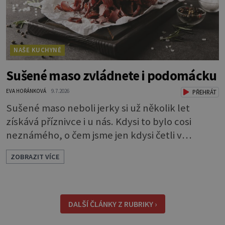
NAŠE KUCHYNĚ
Sušené maso zvládnete i podomácku
EVA HOŘÁNKOVÁ
9.7.2026
PŘEHRÁT
Sušené maso neboli jerky si už několik let
získává příznivce i u nás. Kdysi to bylo cosi
neznámého, o čem jsme jen kdysi četli v
knihách o americkém západě. Dneska si je
ZOBRAZIT VÍCE
můžeme klidně koupit, ale také, což je ještě
lepší, sami udělat. Můžete si je dát jen tak pro
chuť, ale oceníte je i jako malou svačinku
během dne a určitě se vám hodí na výletě,
DALŠÍ ČLÁNKY Z RUBRIKY ›
protože v batohu nezabere téměř žádné místo