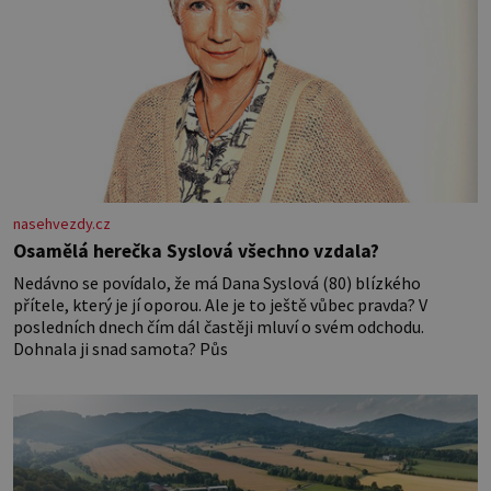
nasehvezdy.cz
Osamělá herečka Syslová všechno vzdala?
Nedávno se povídalo, že má Dana Syslová (80) blízkého
přítele, který je jí oporou. Ale je to ještě vůbec pravda? V
posledních dnech čím dál častěji mluví o svém odchodu.
Dohnala ji snad samota? Půs