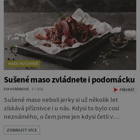
do toho dejte. A jaký že zázrak způsobí, že
vytvoříte takový lesk? Vlastně je to jednoduché.
Dort musíte před politím pár
NAŠE KUCHYNĚ
Sušené maso zvládnete i podomácku
EVA HOŘÁNKOVÁ
9.7.2026
PŘEHRÁT
Sušené maso neboli jerky si už několik let
získává příznivce i u nás. Kdysi to bylo cosi
neznámého, o čem jsme jen kdysi četli v
knihách o americkém západě. Dneska si je
ZOBRAZIT VÍCE
můžeme klidně koupit, ale také, což je ještě