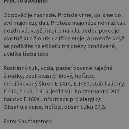
Proč to všechno?
Odpověď je nasnadě. Protože víme, co jsme do
své majonézy dali. Protože majonéza není až tak
nezdravá, když ji nejíte na kila. Jedna porce je
vlastně kus žloutku a lžíce oleje, a protože když
se podíváte na etiketu majonézy prodávané,
uvidíte třeba toto.
Rostlinný tuk, voda, pasterizované vaječné
žloutky, ocet kvasný lihový, hořčice,
modifikovaný škrob E 1414, E 1450, stabilizátory:
E 410, E 412, E 415, jedlá sůl, konzervant E 202,
barvivo E 160a. Informace pro alergiky:
Obsahuje vejce, hořčici, obsah tuku 67,5.
Foto: Shutterstock