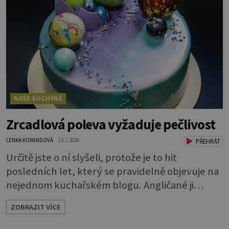
použít na vyložení jakékoliv nádoby, když
nechceme, aby se její obsah přichytil na stěnu a
připálil. Například když pečete v
NAŠE KUCHYNĚ
Zrcadlová poleva vyžaduje pečlivost
LENKA KORANDOVÁ
13.7.2026
PŘEHRÁT
Určitě jste o ní slyšeli, protože je to hit
posledních let, který se pravidelně objevuje na
nejednom kuchařském blogu. Angličané ji
nazývají mirror glaze, tedy zrcadlová poleva, a
ZOBRAZIT VÍCE
opravdu se jako zrcadlo blyští. Pokud vás
napadlo, že byste si ji také rádi zkusili, klidně se