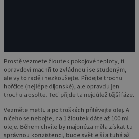
Prostě vezmete žloutek pokojové teploty, ti
opravdoví machři to zvládnou i se studeným,
ale vy to raději nezkoušejte. Přidejte trochu
hořčice (nejlépe dijonské), ale opravdu jen
trochu a osolte. Teď přijde ta nejdůležitější fáze.
Vezměte metlu a po troškách přilévejte olej. A
ničeho se nebojte, na 1 žloutek dáte až 100 ml
oleje. Během chvíle by majonéza měla získat tu
správnou konzistenci, bude světlejší a tuhá až