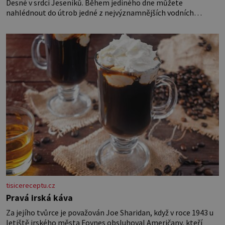
Desné v srdci Jeseníků. Během jediného dne můžete
nahlédnout do útrob jedné z nejvýznamnějších vodních
elektráren v Evropě, vydat se na horské hřebeny, projet se na
koloběžce a den zakončit poznáváním památek ve Velkých
Losinách nebo v termálním
tisicereceptu.cz
Pravá irská káva
Za jejího tvůrce je považován Joe Sharidan, když v roce 1943 u
letiště irského města Foynes obsluhoval Američany, kteří