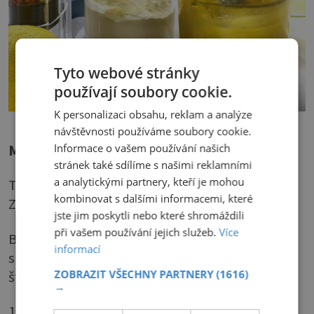
Tyto webové stránky
používají soubory cookie.
K personalizaci obsahu, reklam a analýze
návštěvnosti používáme soubory cookie.
Informace o vašem používání našich
Majonéza moderně
stránek také sdílíme s našimi reklamními
a analytickými partnery, kteří je mohou
Tenhle recept je hotový za 4 minuty. Nevěříte?
kombinovat s dalšími informacemi, které
Zkuste to.
jste jim poskytli nebo které shromáždili
při vašem používání jejich služeb.
Více
Budete potřebovat: 2 žloutky, 150 ml
informací
slunečnicového oleje, 1 lžíce dijonské hořčice,
ZOBRAZIT VŠECHNY PARTNERY
(1616)
šťáva z půl citronu (nebo lžička octa), sůl, pepř
→
1) Všechny suroviny vložíme do válcovité