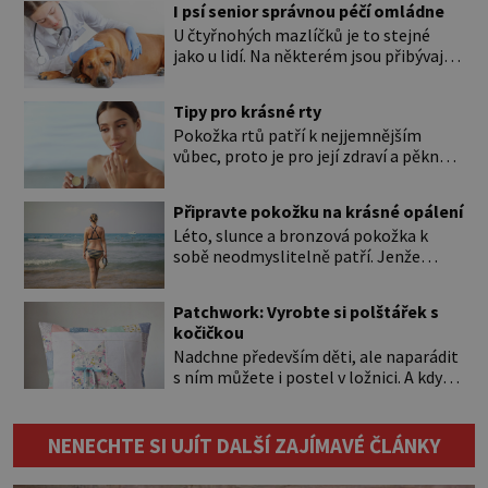
I psí senior správnou péčí omládne
U čtyřnohých mazlíčků je to stejné
jako u lidí. Na některém jsou přibývající
léta znát hned na první pohled, u
jiného dlouho nic nezaznamenáte.
Tipy pro krásné rty
Přesto byste si měli staršího psa více
Pokožka rtů patří k nejjemnějším
všímat, aby vám neunikly důležité
vůbec, proto je pro její zdraví a pěkný
signály, že něco není v pořádku. Včasná
vzhled nutná odpovídající péče. Bez
péče mu může prodloužit i zkvalitnit
péče to nejde Rty se neliší jen barvou,
život. Hůře tráví U starších […]
Připravte pokožku na krásné opálení
ale také mnohem tenčí povrchovou
Léto, slunce a bronzová pokožka k
vrstvou než ostatní pleť a pokožka.
sobě neodmyslitelně patří. Jenže
Nezvláčňují je žádné mazové žlázy,
cesta ke krásnému opálení by neměla
proto jsou rty mnohem choulostivější
vést přes zarudnutí, pálení a loupající
a náchylné k vysychání a praskání.
Patchwork: Vyrobte si polštářek s
se kůže. Spálená pokožka není
Balzám na […]
kočičkou
známkou „základu“ pro opálení, ale
Nadchne především děti, ale naparádit
reakcí na nadměrné UV záření. Pokud
s ním můžete i postel v ložnici. A když
chcete, aby pleť i pokožka těla
budete mít zbytky tmavších látek
vypadaly zdravě, hladce a opálení
ladící s obývákem, bude se hodit i tam.
vydrželo co nejdéle, vyplatí se začít
Budete potřebovat: – zbytky barevně
[…]
NENECHTE SI UJÍT DALŠÍ ZAJÍMAVÉ ČLÁNKY
sladěných bavlněných látek – 0,5 m
látky na vnitřní polštářek – duté