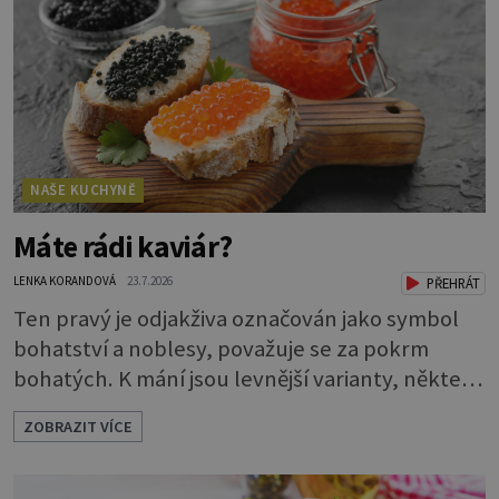
přidají brambory nakrájené na kousky a dají
vařit. Brambor
NAŠE KUCHYNĚ
Máte rádi kaviár?
LENKA KORANDOVÁ
23.7.2026
PŘEHRÁT
Ten pravý je odjakživa označován jako symbol
bohatství a noblesy, považuje se za pokrm
bohatých. K mání jsou levnější varianty, některé
jsou ale dobarvovány a obsahují aditiva. Kaviár
ZOBRAZIT VÍCE
jsou jikry vybraných druhů ryb. Je to zdravá
lahůdka. Najdete v něm plnohodnotné
bílkoviny, zdravé tuky, vitaminy A, D, E i B a