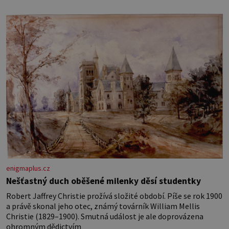
dokáže český král. Nebo že by ne? Mongolové od roku 1223
postupují podél Kaspického a Azovského moře,
enigmaplus.cz
Nešťastný duch oběšené milenky děsí studentky
Robert Jaffrey Christie prožívá složité období. Píše se rok 1900
a právě skonal jeho otec, známý továrník William Mellis
Christie (1829–1900). Smutná událost je ale doprovázena
ohromným dědictvím