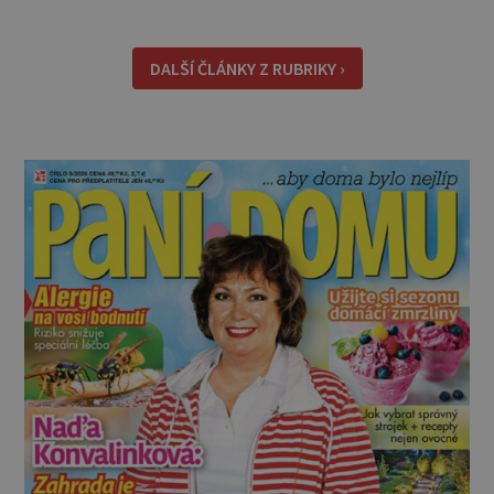
lepší, sami udělat. Můžete si je dát jen tak pro
chuť, ale oceníte je i jako malou svačinku
během dne a určitě se vám hodí na výletě,
DALŠÍ ČLÁNKY Z RUBRIKY ›
protože v batohu nezabere téměř žádné místo
a také