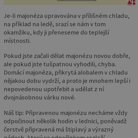
Je-li majonéza upravována v přílišném chladu,
na příklad na ledě, srazí se nám v tom
okamžiku, kdy ji přeneseme do teplejší
místnosti.
Pokud jste začali dělat majonézu novou dobře,
ale pokud jste tušpatnou vyhodili, chyba.
Domácí majonéza, přikrytá alobalem v chladu
nějakou dobu vydrží, a proto je mnohem lepší i
nepovedenou upotřebit a udělat z ní
dvojnásobnou várku nové.
Náš tip: Připravenou majonézu necháme vždy
odpočinout několik hodin v lednici, poněvadž
čerstvě připravená má štiplavý a výrazný
nádech, který se odpočinkem rozloží.