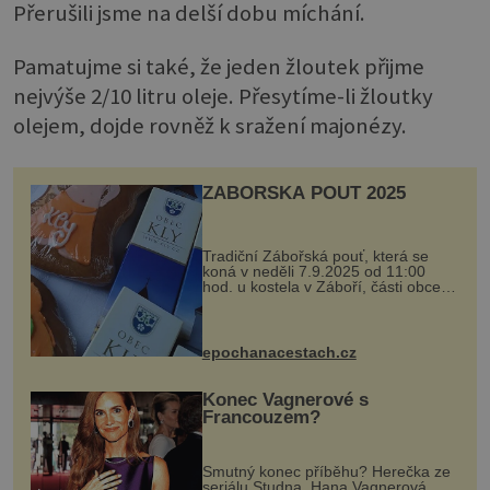
Přerušili jsme na delší dobu míchání.
Pamatujme si také, že jeden žloutek přijme
nejvýše 2/10 litru oleje. Přesytíme-li žloutky
olejem, dojde rovněž k sražení majonézy.
ZÁBOŘSKÁ POUŤ 2025
Tradiční Zábořská pouť, která se
koná v neděli 7.9.2025 od 11:00
hod. u kostela v Záboří, části obce
Kly u Mělníka. V programu naleznete
komentovanou prohlídku kostela,
dobovou hudbu, řemesla, atrakce...
epochanacestach.cz
Konec Vagnerové s
Francouzem?
Smutný konec příběhu? Herečka ze
seriálu Studna, Hana Vagnerová