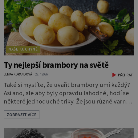
NAŠE KUCHYNĚ
Ty nejlepší brambory na světě
LENKA KORANDOVÁ
29.7.2026
PŘEHRÁT
Také si myslíte, že uvařit brambory umí každý?
Asi ano, ale aby byly opravdu lahodné, hodí se
některé jednoduché triky. Že jsou různé varné
typy od A, tedy na saláty, po D na kaši, určitě
ZOBRAZIT VÍCE
víte, takže vyberete podle toho, co chcete
právě uvařit. Vařte správně Spousta lidí vaří
brambory tak, že nalijí do hrnce vodu, osolí ji,