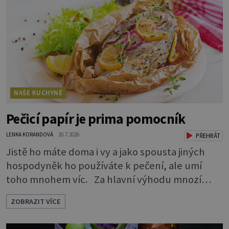
minerální látky draslík, fosfor, hořčík a jód.
Černý nebo červený
NAŠE KUCHYNĚ
Pečicí papír je prima pomocník
LENKA KORANDOVÁ
20.7.2026
PŘEHRÁT
Jistě ho máte doma i vy a jako spousta jiných
hospodyněk ho používáte k pečení, ale umí
toho mnohem víc. Za hlavní výhodu mnozí
považují to, že nemusí vymazávat plech, ať už
ZOBRAZIT VÍCE
pečou moučníky nebo nějaký druh slaného
pečiva. Ale to zdaleka není všechno. Papír se dá