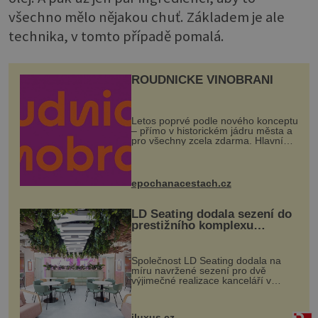
všechno mělo nějakou chuť. Základem je ale
technika, v tomto případě pomalá.
ROUDNICKÉ VINOBRANÍ
Letos poprvé podle nového konceptu
– přímo v historickém jádru města a
pro všechny zcela zdarma. Hlavní
program se odehraje na Karlově a
Husově náměstí. Návštěvníci se
mohou těšit na víno, burčák, pes...
epochanacestach.cz
LD Seating dodala sezení do
prestižního komplexu
MediaCityUK v Salfordu
Společnost LD Seating dodala na
míru navržené sezení pro dvě
výjimečné realizace kanceláří v
areálu MediaCityUK v anglickém
Salfordu – konkrétně do budov Blue
Tower a Orange Tower. Komplex
iluxus.cz