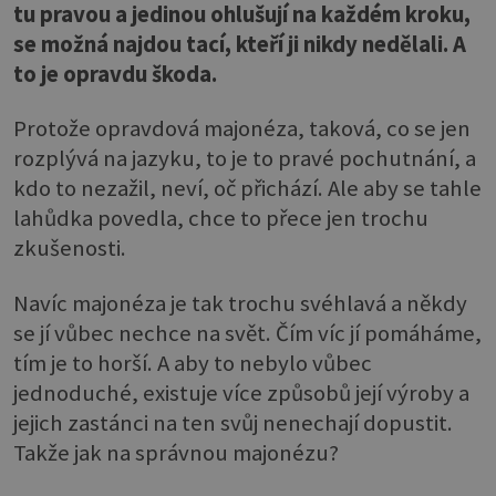
tu pravou a jedinou ohlušují na každém kroku,
se možná najdou tací, kteří ji nikdy nedělali. A
to je opravdu škoda.
Protože opravdová majonéza, taková, co se jen
rozplývá na jazyku, to je to pravé pochutnání, a
kdo to nezažil, neví, oč přichází. Ale aby se tahle
lahůdka povedla, chce to přece jen trochu
zkušenosti.
Navíc majonéza je tak trochu svéhlavá a někdy
se jí vůbec nechce na svět. Čím víc jí pomáháme,
tím je to horší. A aby to nebylo vůbec
jednoduché, existuje více způsobů její výroby a
jejich zastánci na ten svůj nenechají dopustit.
Takže jak na správnou majonézu?