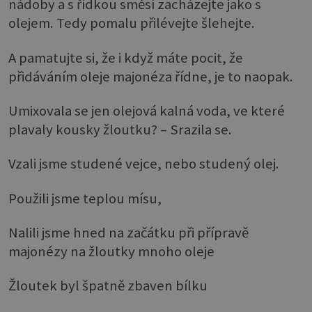
nádoby a s řídkou směsí zacházejte jako s
olejem. Tedy pomalu přilévejte šlehejte.
A pamatujte si, že i když máte pocit, že
přidáváním oleje majonéza řídne, je to naopak.
Umixovala se jen olejová kalná voda, ve které
plavaly kousky žloutku? – Srazila se.
Vzali jsme studené vejce, nebo studený olej.
Použili jsme teplou mísu,
Nalili jsme hned na začátku při přípravě
majonézy na žloutky mnoho oleje
Žloutek byl špatně zbaven bílku