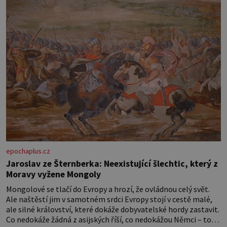
vlákno na výplň – 2 knoflíky – 0,5 m
jednostranně nalepovacího […]
epochaplus.cz
Jaroslav ze Šternberka: Neexistující šlechtic, který z
Moravy vyžene Mongoly
Mongolové se tlačí do Evropy a hrozí, že ovládnou celý svět.
Ale naštěstí jim v samotném srdci Evropy stojí v cestě malé,
ale silné království, které dokáže dobyvatelské hordy zastavit.
Co nedokáže žádná z asijských říší, co nedokážou Němci – to