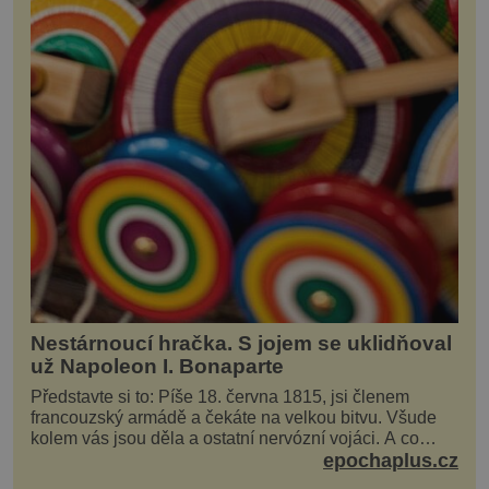
Nestárnoucí hračka. S jojem se uklidňoval
už Napoleon I. Bonaparte
Představte si to: Píše 18. června 1815, jsi členem
francouzský armádě a čekáte na velkou bitvu. Všude
kolem vás jsou děla a ostatní nervózní vojáci. A co
děláte vy? Hrajete si… s jojem! Zdá se v...
epochaplus.cz