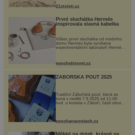
nohou, a způsobuje bole...
21stoleti.cz
První sluchátka Hermés
inspirovala slavná kabelka
Vůbec první sluchátka od módního
domu Hermès byla vyrobena
experimentálním laboratoří Hermès
Ateliers Horizons. Elegantní gadget
si vyžádal dva roky vývoje a chlubí
se ručně šitou hovězí kůží a
epochalnisvet.cz
kovový...
ZÁBOŘSKÁ POUŤ 2025
Tradiční Zábořská pouť, která se
koná v neděli 7.9.2025 od 11:00
hod. u kostela v Záboří, části obce
Kly u Mělníka. V programu naleznete
komentovanou prohlídku kostela,
dobovou hudbu, řemesla, atrakce...
epochanacestach.cz
Měkké na dotek, krásné na