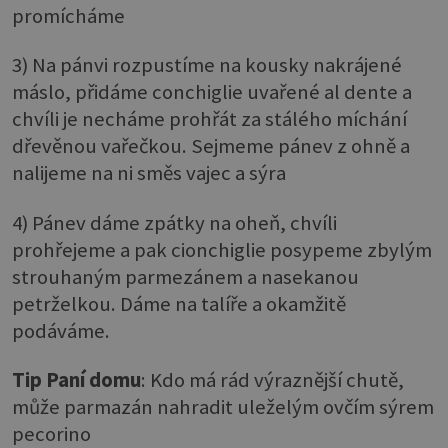
promícháme
3) Na pánvi rozpustíme na kousky nakrájené
máslo, přidáme conchiglie uvařené al dente a
chvíli je necháme prohřát za stálého míchání
dřevěnou vařečkou. Sejmeme pánev z ohně a
nalijeme na ni směs vajec a sýra
4) Pánev dáme zpátky na oheň, chvíli
prohřejeme a pak cionchiglie posypeme zbylým
strouhaným parmezánem a nasekanou
petrželkou. Dáme na talíře a okamžitě
podáváme.
Tip Paní domu
: Kdo má rád výraznější chutě,
může parmazán nahradit uleželým ovčím sýrem
pecorino