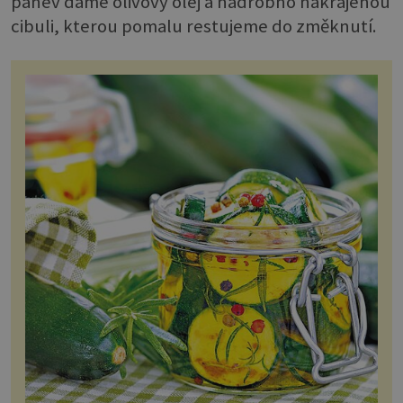
pánev dáme olivový olej a nadrobno nakrájenou
cibuli, kterou pomalu restujeme do změknutí.