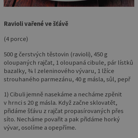
Ravioli vařené ve šťávě
(4 porce)
500 g čerstvých těstovin (ravioli), 450 g
oloupaných rajčat, 1 oloupaná cibule, pár lístků
bazalky, ¾ l zeleninového vývaru, 1 lžíce
strouhaného parmezánu, 40 g másla, sůl, pepř
1) Cibuli jemně nasekáme a necháme zpěnit
v hrnci s 20 g másla. Když začne sklovatět,
přidáme šťávu z rajčat propasírovaných přes
síto. Necháme povařit a pak přidáme horký
vývar, osolíme a opepříme.