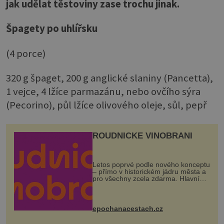
jak udělat těstoviny zase trochu jinak.
Špagety po uhlířsku
(4 porce)
320 g špaget, 200 g anglické slaniny (Pancetta),
1 vejce, 4 lžíce parmazánu, nebo ovčího sýra
(Pecorino), půl lžíce olivového oleje, sůl, pepř
ROUDNICKÉ VINOBRANÍ
Letos poprvé podle nového konceptu
– přímo v historickém jádru města a
pro všechny zcela zdarma. Hlavní
program se odehraje na Karlově a
Husově náměstí. Návštěvníci se
mohou těšit na víno, burčák, pes...
epochanacestach.cz