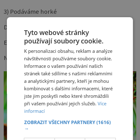
3) Podáváme horké
DOBA PŘÍPRAVY 30 minut
Tyto webové stránky
používají soubory cookie.
ENERGIE V JEDNÉ PORCI 2261 kJ
K personalizaci obsahu, reklam a analýze
NÁROČNOST 1
návštěvnosti používáme soubory cookie.
Informace o vašem používání našich
stránek také sdílíme s našimi reklamními
a analytickými partnery, kteří je mohou
kombinovat s dalšími informacemi, které
jste jim poskytli nebo které shromáždili
při vašem používání jejich služeb.
Více
informací
ZOBRAZIT VŠECHNY PARTNERY
(1616)
→