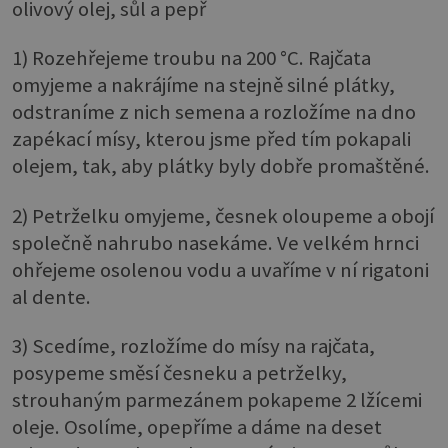
olivový olej, sůl a pepř
1) Rozehřejeme troubu na 200 °C. Rajčata
omyjeme a nakrájíme na stejně silné plátky,
odstraníme z nich semena a rozložíme na dno
zapékací mísy, kterou jsme před tím pokapali
olejem, tak, aby plátky byly dobře promaštěné.
2) Petrželku omyjeme, česnek oloupeme a obojí
společně nahrubo nasekáme. Ve velkém hrnci
ohřejeme osolenou vodu a uvaříme v ní rigatoni
al dente.
3) Scedíme, rozložíme do mísy na rajčata,
posypeme směsí česneku a petrželky,
strouhaným parmezánem pokapeme 2 lžícemi
oleje. Osolíme, opepříme a dáme na deset