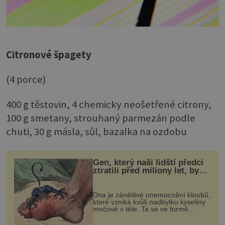
Citronové špagety
(4 porce)
400 g těstovin, 4 chemicky neošetřené citrony,
100 g smetany, strouhaný parmezán podle
chuti, 30 g másla, sůl, bazalka na ozdobu
Gen, který naši lidští předci
ztratili před miliony let, by
mohl pomoci s léčbou
„nemoci králů“
Dna je zánětlivé onemocnění kloubů,
které vzniká kvůli nadbytku kyseliny
močové v těle. Ta se ve formě
krystalků ukládá v blízkosti kloubů,
nejčastěji přitom postihuje palce na