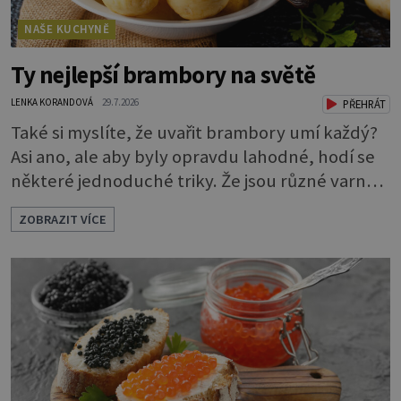
NAŠE KUCHYNĚ
Ty nejlepší brambory na světě
LENKA KORANDOVÁ
29.7.2026
PŘEHRÁT
Také si myslíte, že uvařit brambory umí každý?
Asi ano, ale aby byly opravdu lahodné, hodí se
některé jednoduché triky. Že jsou různé varné
typy od A, tedy na saláty, po D na kaši, určitě
ZOBRAZIT VÍCE
víte, takže vyberete podle toho, co chcete
právě uvařit. Vařte správně Spousta lidí vaří
brambory tak, že nalijí do hrnce vodu, osolí ji,
přidají brambory nakrájené na kousky a dají
vařit. Brambor