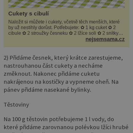
Cukety s cibulí
Naložit si můžete i cukety, včetně těch menších, které
by už nestihly dorůst. Potřebujete: ✿ 1 kg cuket ✿ 2
cibule ✿ 2 stroužky česneku ✿ 2 lžíce soli ✿ 2 snítky
kopru ✿ hrst petrželky Nálev: ✿ 400 m...
nejsemsama.cz
2) Přidáme česnek, který krátce zarestujeme,
nastrouhanou část cukety a necháme
změknout. Nakonec přidáme cuketu
nakrájenou na kostičky a vypneme oheň. Na
pánev přidáme nasekané bylinky.
Těstoviny
Na 100 g těstovin potřebujeme 1 l vody, do
které přidáme zarovnanou polévkou lžíci hrubé