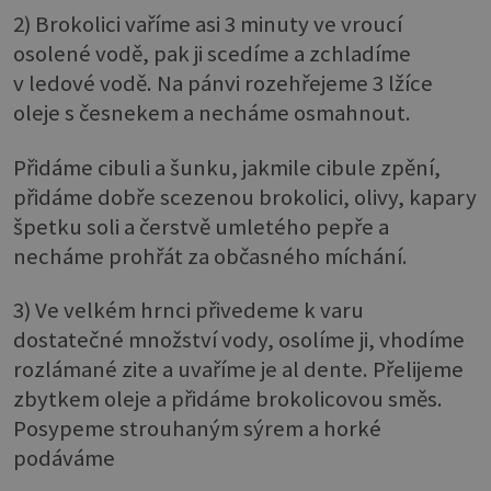
2) Brokolici vaříme asi 3 minuty ve vroucí
osolené vodě, pak ji scedíme a zchladíme
v ledové vodě. Na pánvi rozehřejeme 3 lžíce
oleje s česnekem a necháme osmahnout.
Přidáme cibuli a šunku, jakmile cibule zpění,
přidáme dobře scezenou brokolici, olivy, kapary
špetku soli a čerstvě umletého pepře a
necháme prohřát za občasného míchání.
3) Ve velkém hrnci přivedeme k varu
dostatečné množství vody, osolíme ji, vhodíme
rozlámané zite a uvaříme je al dente. Přelijeme
zbytkem oleje a přidáme brokolicovou směs.
Posypeme strouhaným sýrem a horké
podáváme