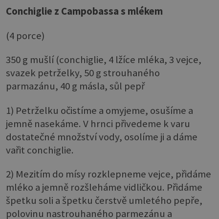
Conchiglie z Campobassa s mlékem
(4 porce)
350 g mušlí (conchiglie, 4 lžíce mléka, 3 vejce,
svazek petrželky, 50 g strouhaného
parmazánu, 40 g másla, sůl pepř
1) Petrželku očistíme a omyjeme, osušíme a
jemně nasekáme. V hrnci přivedeme k varu
dostatečné množství vody, osolíme ji a dáme
vařit conchiglie.
2) Mezitím do mísy rozklepneme vejce, přidáme
mléko a jemně rozšleháme vidličkou. Přidáme
špetku soli a špetku čerstvě umletého pepře,
polovinu nastrouhaného parmezánu a