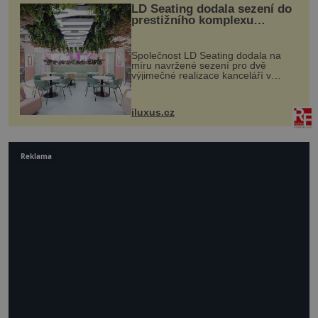
LD Seating dodala sezení do
prestižního komplexu
MediaCityUK v Salfordu
Společnost LD Seating dodala na
míru navržené sezení pro dvě
výjimečné realizace kanceláří v
areálu MediaCityUK v anglickém
Salfordu – konkrétně do budov Blue
Tower a Orange Tower. Komplex
iluxus.cz
budov Media...
Reklama