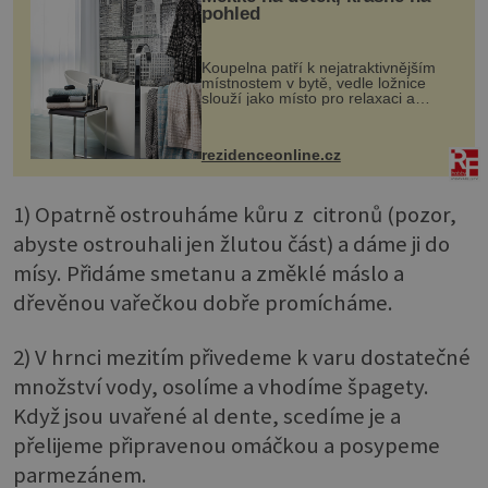
pohled
Koupelna patří k nejatraktivnějším
místnostem v bytě, vedle ložnice
slouží jako místo pro relaxaci a
odpočinek. Koupelnový textil –
ručníky, osušky a koberečky –
mohou jako mávnutím kouzelného
rezidenceonline.cz
proutku...
1) Opatrně ostrouháme kůru z citronů (pozor,
abyste ostrouhali jen žlutou část) a dáme ji do
mísy. Přidáme smetanu a změklé máslo a
dřevěnou vařečkou dobře promícháme.
2) V hrnci mezitím přivedeme k varu dostatečné
množství vody, osolíme a vhodíme špagety.
Když jsou uvařené al dente, scedíme je a
přelijeme připravenou omáčkou a posypeme
parmezánem.