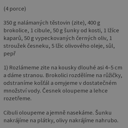
(4 porce)
350 g nalámaných těstovin (zite), 400 g
brokolice, 1 cibule, 50 g šunky od kosti, 1 lžíce
kaparů, 50 g vypeckovaných černých oliv, 1
stroužek česneku, 5 lžic olivového oleje, sůl,
pepř
1) Rozlámeme zite na kousky dlouhé asi 4–5 cm
a dáme stranou. Brokolici rozdělíme na růžičky,
odstraníme košťál a omyjeme v dostatečném
množství vody. Česnek oloupeme a lehce
rozetřeme.
Cibuli oloupeme a jemně nasekáme. Šunku
nakrájíme na plátky, olivy nakrájíme nahrubo.