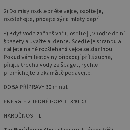
2) Do mísy rozklepněte vejce, osolte je,
rozšlehejte, přidejte sýr a mletý pepř
3) Když voda začneš vařit, osolte ji, vhoďte do ní
špagety a uvařte al dente. Sceďte je stranou a
nalijete na ně rozšlehaná vejce se slaninou.
Pokud vám těstoviny připadají příliš suché,
přilijte trochu vody ze špaget, rychle
promíchejte a okamžitě podávejte.
DOBA PŘÍPRAVY 30 minut
ENERGIE V JEDNÉ PORCI 1340 kJ
NÁROČNOST 1
Tip Paní domu
: Aby byl pokrm krémovitější,