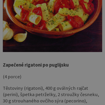
Zapečené rigatoni po puglijsku
(4 porce)
Těstoviny (rigatoni), 400 g oválných rajčat
(perini), špetka petrželky, 2 stroužky česneku,
30 g strouhaného ovčího sýra (pecorino),