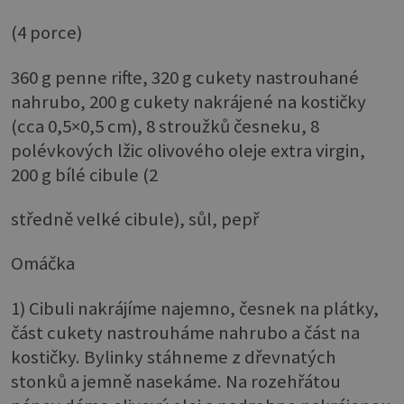
(4 porce)
360 g penne rifte, 320 g cukety nastrouhané
nahrubo, 200 g cukety nakrájené na kostičky
(cca 0,5×0,5 cm), 8 stroužků česneku, 8
polévkových lžic olivového oleje extra virgin,
200 g bílé cibule (2
středně velké cibule), sůl, pepř
Omáčka
1) Cibuli nakrájíme najemno, česnek na plátky,
část cukety nastrouháme nahrubo a část na
kostičky. Bylinky stáhneme z dřevnatých
stonků a jemně nasekáme. Na rozehřátou