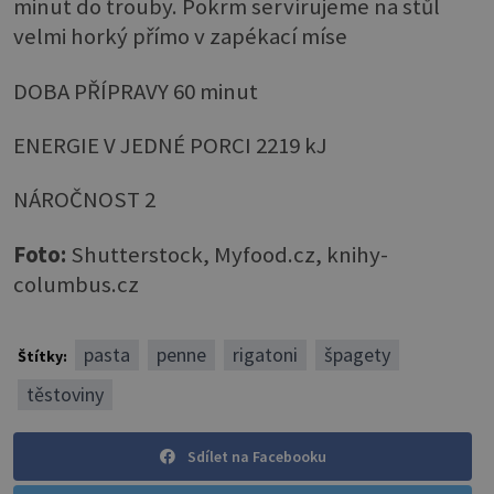
minut do trouby. Pokrm servírujeme na stůl
velmi horký přímo v zapékací míse
DOBA PŘÍPRAVY 60 minut
ENERGIE V JEDNÉ PORCI 2219 kJ
NÁROČNOST 2
Foto:
Shutterstock, Myfood.cz, knihy-
columbus.cz
pasta
penne
rigatoni
špagety
Štítky:
těstoviny
Sdílet na Facebooku