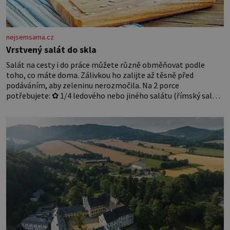
nejsemsama.cz
Vrstvený salát do skla
Salát na cesty i do práce můžete různě obměňovat podle
toho, co máte doma. Zálivkou ho zalijte až těsně před
podáváním, aby zeleninu nerozmočila. Na 2 porce
potřebujete: ✿ 1/4 ledového nebo jiného salátu (římský salát,
polníček…) ✿ 1 malá konzerva kukuřice ✿ ½ okurky ✿ 2
rajčata Zálivka: ✿ 4 lžíce olivového oleje ✿ 1 lžíci citronové
šťávy ✿ ½ stroužku