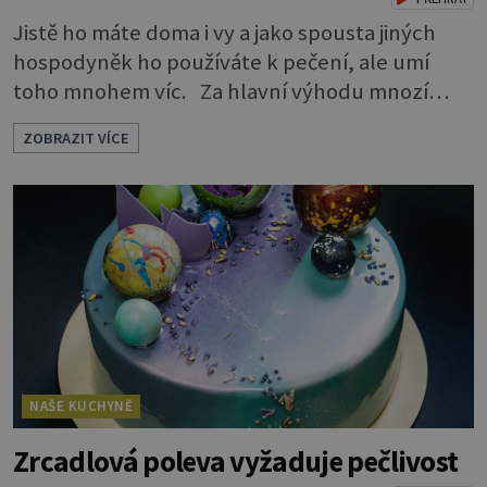
Jistě ho máte doma i vy a jako spousta jiných
hospodyněk ho používáte k pečení, ale umí
toho mnohem víc. Za hlavní výhodu mnozí
považují to, že nemusí vymazávat plech, ať už
ZOBRAZIT VÍCE
pečou moučníky nebo nějaký druh slaného
pečiva. Ale to zdaleka není všechno. Papír se dá
použít na vyložení jakékoliv nádoby, když
nechceme, aby se její obsah přichytil na stěnu a
připálil. Například když pečete v
NAŠE KUCHYNĚ
Zrcadlová poleva vyžaduje pečlivost