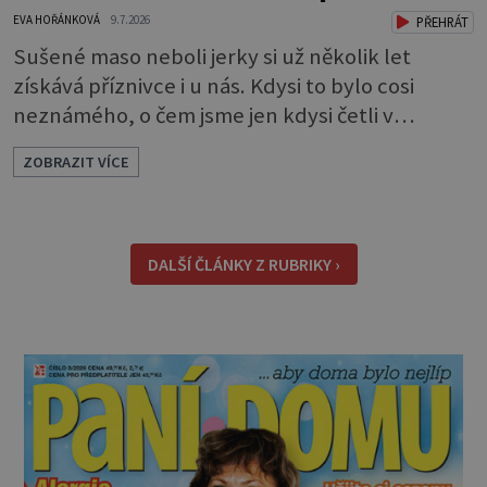
EVA HOŘÁNKOVÁ
9.7.2026
PŘEHRÁT
Sušené maso neboli jerky si už několik let
získává příznivce i u nás. Kdysi to bylo cosi
neznámého, o čem jsme jen kdysi četli v
knihách o americkém západě. Dneska si je
ZOBRAZIT VÍCE
můžeme klidně koupit, ale také, což je ještě
lepší, sami udělat. Můžete si je dát jen tak pro
chuť, ale oceníte je i jako malou svačinku
během dne a určitě se vám hodí na výletě,
DALŠÍ ČLÁNKY Z RUBRIKY ›
protože v batohu nezabere téměř žádné místo
a také