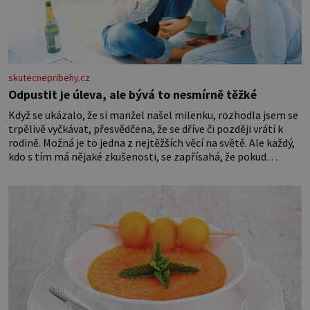
skutecnepribehy.cz
Odpustit je úleva, ale bývá to nesmírně těžké
Když se ukázalo, že si manžel našel milenku, rozhodla jsem se
trpělivě vyčkávat, přesvědčena, že se dříve či později vrátí k
rodině. Možná je to jedna z nejtěžších věcí na světě. Ale každý,
kdo s tím má nějaké zkušenosti, se zapřísahá, že pokud
odpustíte, znatelně se vám uleví. Když se ke mně doneslo, že si
manžel pořídil milenku,