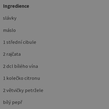
Ingredience
slávky
máslo
1 střední cibule
2 rajčata
2 dcl bílého vína
1 kolečko citronu
2 větvičky petržele
bílý pepř