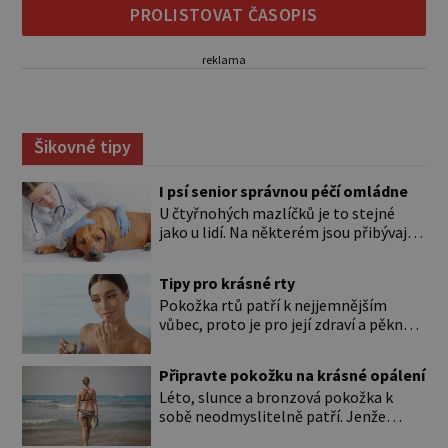
PROLISTOVAT ČASOPIS
reklama
Šikovné tipy
I psí senior správnou péčí omládne
U čtyřnohých mazlíčků je to stejné
jako u lidí. Na některém jsou přibývající
léta znát hned na první pohled, u
jiného dlouho nic nezaznamenáte.
Tipy pro krásné rty
Přesto byste si měli staršího psa více
Pokožka rtů patří k nejjemnějším
všímat, aby vám neunikly důležité
vůbec, proto je pro její zdraví a pěkný
signály, že něco není v pořádku. Včasná
vzhled nutná odpovídající péče. Bez
péče mu může prodloužit i zkvalitnit
péče to nejde Rty se neliší jen barvou,
život. Hůře tráví U starších […]
Připravte pokožku na krásné opálení
ale také mnohem tenčí povrchovou
Léto, slunce a bronzová pokožka k
vrstvou než ostatní pleť a pokožka.
sobě neodmyslitelně patří. Jenže
Nezvláčňují je žádné mazové žlázy,
cesta ke krásnému opálení by neměla
proto jsou rty mnohem choulostivější