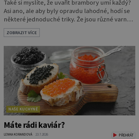
Také si myslíte, že uvařit brambory umí každý?
Asi ano, ale aby byly opravdu lahodné, hodí se
některé jednoduché triky. Že jsou různé varné
typy od A, tedy na saláty, po D na kaši, určitě
ZOBRAZIT VÍCE
víte, takže vyberete podle toho, co chcete
právě uvařit. Vařte správně Spousta lidí vaří
brambory tak, že nalijí do hrnce vodu, osolí ji,
přidají brambory nakrájené na kousky a dají
vařit. Brambor
NAŠE KUCHYNĚ
Máte rádi kaviár?
LENKA KORANDOVÁ
23.7.2026
PŘEHRÁT