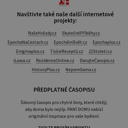
Navštivte také naše další internetové
projekty:
NašeHvězdy.cz
SkutečnéPříběhy.cz
EpochaNaCestach.cz
EpochálníSvět.cz
Epochaplus.cz
Enigmaplus.cz
TisíceReceptů.cz
21Stoleti.cz
iLuxus.cz
RezidenceOnline.cz
DarujteČasopis.cz
HistoryPlus.cz
NejsemSama.cz
PŘEDPLATNÉ ČASOPISU
Šikovný časopis pro chytré ženy, které chtějí,
aby doma bylo nejlíp. PANÍ DOMU nabízí
originální inspirace pro vaše bydlení.
ZVOLTE PROSÍM VARIANTU