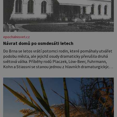
epochalnisvet.cz
Návrat domů po osmdesáti letech
Do Brna se letos vrátí potomci rodin, které pomáhaly utvářet
podobu města, ale jejichž osudy dramaticky přerušila druhá
světová válka. Příběhy rodů Placzek, Löw-Beer, Fuhrmann,
Kohn a Stiassni se stanou jednou z hlavních dramaturgických
linií festivalu židovské kultury ŠTETL FEST 2026. Některé
návraty nejsou jednoduché. Místa, která si člověk pamatuje z
rodinných vyprávění, už dávno