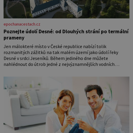
epochanacestach.cz
Poznejte údolí Desné: od Dlouhých strání po termální
prameny
Jen málokteré místo v České republice nabízí tolik
rozmanitých zážitků na tak malém území jako údolí řeky
Desné v srdci Jeseníků. Během jediného dne můžete
nahlédnout do útrob jedné z nejvýznamnějších vodních
elektráren v Evropě, vydat se na horské hřebeny, projet se na
koloběžce a den zakončit poznáváním památek ve Velkých
Losinách nebo v termálním