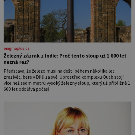
enigmaplus.cz
Železný zázrak z Indie: Proč tento sloup už 1 600 let
nezná rez?
Představa, že železo musí na dešti během několika let
zrezivět, bere v Dillí za své. Uprostřed komplexu Qutb stojí
více než sedm metrů vysoký železný sloup, který už přibližně 1
600 let odolává počasí