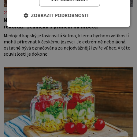
21stoleti.cz
ZOBRAZIT PODROBNOSTI
Nejodvážnější zvíře podle Guinnessovy knihy
rekordů? Šelmička s pruhem na hřbetě!
Medojed kapský je lasicovitá šelma, kterou bychom velikostí
mohli přirovnat k českému jezevci. Je extrémně nebojácná,
ostatně bývá označována za nejodvážnější zvíře vůbec. V této
souvislosti je dokonc