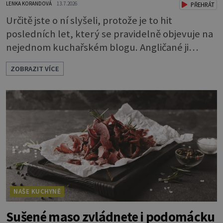
LENKA KORANDOVÁ
13.7.2026
PŘEHRÁT
Určitě jste o ní slyšeli, protože je to hit
posledních let, který se pravidelně objevuje na
nejednom kuchařském blogu. Angličané ji
nazývají mirror glaze, tedy zrcadlová poleva, a
ZOBRAZIT VÍCE
opravdu se jako zrcadlo blyští. Pokud vás
napadlo, že byste si ji také rádi zkusili, klidně se
do toho dejte. A jaký že zázrak způsobí, že
vytvoříte takový lesk? Vlastně je to jednoduché.
Dort musíte před politím pár
NAŠE KUCHYNĚ
Sušené maso zvládnete i podomácku