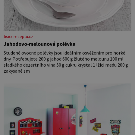
tisicereceptu.cz
Jahodovo-melounová polévka
Studené ovocné polévky jsou ideálním osvěžením pro horké
dny. Potřebujete 200 g jahod 600 g žlutého melounu 100 ml
sladkého dezertního vína 50 g cukru krystal 1 lžíci medu 200 g
zakysané sm