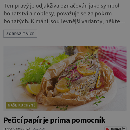
Ten pravý je odjakživa označován jako symbol
bohatství a noblesy, považuje se za pokrm
bohatých. K mání jsou levnější varianty, některé
jsou ale dobarvovány a obsahují aditiva. Kaviár
ZOBRAZIT VÍCE
jsou jikry vybraných druhů ryb. Je to zdravá
lahůdka. Najdete v něm plnohodnotné
bílkoviny, zdravé tuky, vitaminy A, D, E i B a
minerální látky draslík, fosfor, hořčík a jód.
Černý nebo červený
NAŠE KUCHYNĚ
Pečicí papír je prima pomocník
LENKA KORANDOVÁ
20.7.2026
PŘEHRÁT