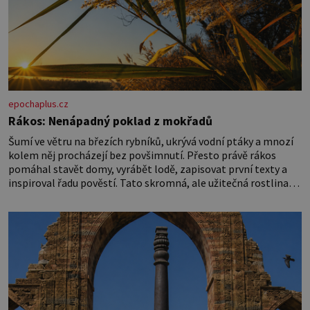
epochaplus.cz
Rákos: Nenápadný poklad z mokřadů
Šumí ve větru na březích rybníků, ukrývá vodní ptáky a mnozí
kolem něj procházejí bez povšimnutí. Přesto právě rákos
pomáhal stavět domy, vyrábět lodě, zapisovat první texty a
inspiroval řadu pověstí. Tato skromná, ale užitečná rostlina
provází člověka už tisíce let. Většina lidí vnímá rákos jen jako
obyčejnou kulisu letního koupání. Stačí se však podívat