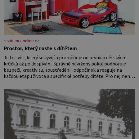
rezidenceonline.cz
Prostor, který roste s dítětem
Je to svět, který se vyvíjí a proměňuje od prvních dětských
krůčků až po dospívání. Správně navržený pokoj podporuje
bezpečí, kreativitu, soustředění i odpočinek a reaguje na
každou etapu života a specifické potřeby dítěte. Pro nejmenší
je klíčová jednoduchost, měkkost a bezpečí, proto by pokoj
miminka měl působit především klidně a útulně. Předškolní
věk je