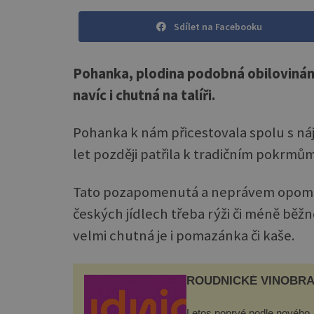
Sdílet na Facebooku
Pohanka, plodina podobná obilovinám,
navíc i chutná na talíři.
Pohanka k nám přicestovala spolu s náje
let později patřila k tradičním pokrmů
Tato pozapomenutá a neprávem opomíje
českých jídlech třeba rýži či méně běžn
velmi chutná je i pomazánka či kaše.
ROUDNICKÉ VINOBRA
Letos poprvé podle nového