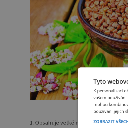
Tyto webové
K personalizaci 
vašem používání n
10 dův
mohou kombinovat
používání jejich 
ZOBRAZIT VŠEC
1. Obsahuje velké množství vitamínů, ko