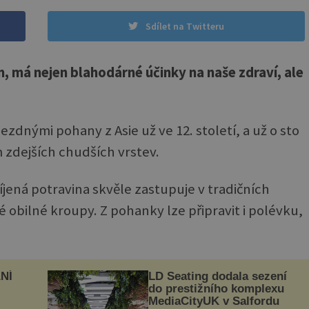
Sdílet na Twitteru
 má nejen blahodárné účinky na naše zdraví, ale
zdnými pohany z Asie už ve 12. století, a už o sto
m zdejších chudších vrstev.
ná potravina skvěle zastupuje v tradičních
é obilné kroupy. Z pohanky lze připravit i polévku,
NÍ
LD Seating dodala sezení
do prestižního komplexu
MediaCityUK v Salfordu