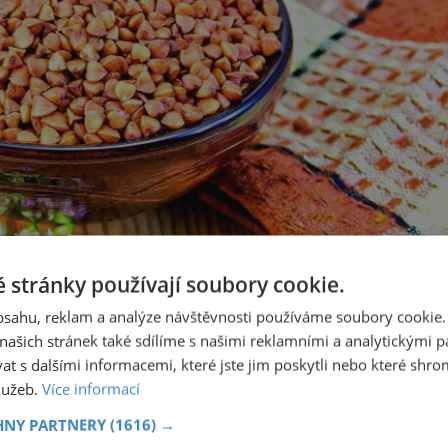
 stránky používají soubory cookie.
obsahu, reklam a analýze návštěvnosti používáme soubory cookie.
ašich stránek také sdílíme s našimi reklamními a analytickými par
odů, proč jíst pohanku
 s dalšími informacemi, které jste jim poskytli nebo které shro
služeb.
Více informací
HNY PARTNERY
(1616) →
nkrétně B1, B2, niacin, C a E.