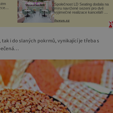
ckém
Společnost LD Seating dodala na
zcela
míru navržené sezení pro dvě
výjimečné realizace kanceláří v
ově
areálu MediaCityUK v anglickém
ohou
Salfordu – konkrétně do budov
iluxus.cz
Blue Tower a Orange Tower.
Komplex budov Media...
tak i do slaných pokrmů, vynikající je třeba s
apečená…