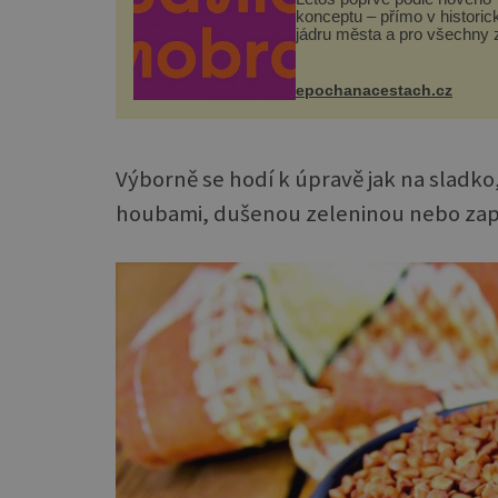
konceptu – přímo v histori
jádru města a pro všechny 
zdarma. Hlavní program se
odehraje na Karlově a Hus
náměstí. Návštěvníci se m
epochanacestach.cz
těšit na víno, burčák, pes...
Výborně se hodí k úpravě jak na sladko, 
houbami, dušenou zeleninou nebo z