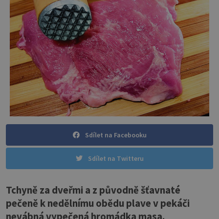
Sdílet na Facebooku
Sdílet na Twitteru
Tchyně za dveřmi a z původně šťavnaté
pečeně k nedělnímu obědu plave v pekáči
nevábná vypečená hromádka masa.