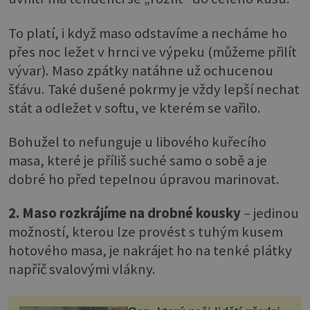
To platí, i když maso odstavíme a necháme ho
přes noc ležet v hrnci ve výpeku (můžeme přilít
vývar). Maso zpátky natáhne už ochucenou
šťávu. Také dušené pokrmy je vždy lepší nechat
stát a odležet v softu, ve kterém se vařilo.
Bohužel to nefunguje u libového kuřecího
masa, které je příliš suché samo o sobě a je
dobré ho před tepelnou úpravou marinovat.
2. Maso rozkrájíme na drobné kousky
– jedinou
možností, kterou lze provést s tuhým kusem
hotového masa, je nakrájet ho na tenké plátky
napříč svalovými vlákny.