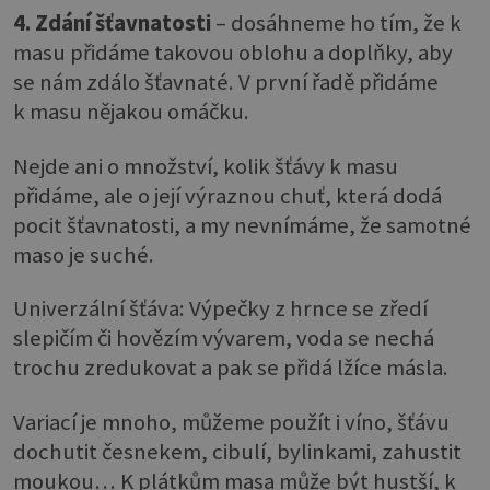
4. Zdání šťavnatosti
– dosáhneme ho tím, že k
masu přidáme takovou oblohu a doplňky, aby
se nám zdálo šťavnaté. V první řadě přidáme
k masu nějakou omáčku.
Nejde ani o množství, kolik šťávy k masu
přidáme, ale o její výraznou chuť, která dodá
pocit šťavnatosti, a my nevnímáme, že samotné
maso je suché.
Univerzální šťáva: Výpečky z hrnce se zředí
slepičím či hovězím vývarem, voda se nechá
trochu zredukovat a pak se přidá lžíce másla.
Variací je mnoho, můžeme použít i víno, šťávu
dochutit česnekem, cibulí, bylinkami, zahustit
moukou… K plátkům masa může být hustší, k