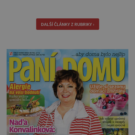
lepší, sami udělat. Můžete si je dát jen tak pro
chuť, ale oceníte je i jako malou svačinku
během dne a určitě se vám hodí na výletě,
DALŠÍ ČLÁNKY Z RUBRIKY ›
protože v batohu nezabere téměř žádné místo
a také