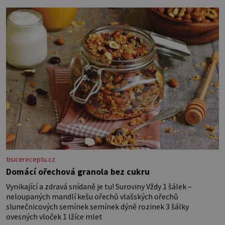
látky na vnitřní polštářek – duté
vlákno na výplň – 2 knoflíky – 0,5 m
jednostranně nalepovacího […]
tisicereceptu.cz
Domácí ořechová granola bez cukru
Vynikající a zdravá snídaně je tu! Suroviny Vždy 1 šálek –
neloupaných mandlí kešu ořechů vlašských ořechů
slunečnicových semínek semínek dýně rozinek 3 šálky
ovesných vloček 1 lžíce mlet