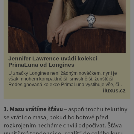
Jennifer Lawrence uvádí kolekci
PrimaLuna od Longines
U značky Longines není žádným nováčkem, nyní je
však mnohem kompaktnější, smyslnější, ženštější.
Redesignovaná kolekce PrimaLuna vystihuje vše, čím
je značka Longines dnes a čím byla i před sto dvacet...
iluxus.cz
1. Masu vrátíme šťávu
– aspoň trochu tekutiny
se vrátí do masa, pokud ho hotové před
rozkrojením necháme chvíli odpočívat. Šťáva
uvnitř má tendenci se „rozlít“ do celého kusu.