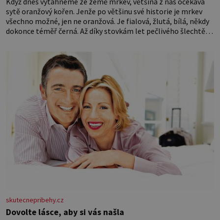
Když dnes vytáhneme ze země mrkev, většina z nás očekává
sytě oranžový kořen. Jenže po většinu své historie je mrkev
všechno možné, jen ne oranžová. Je fialová, žlutá, bílá, někdy
dokonce téměř černá. Až díky stovkám let pečlivého šlechtění
se z ní stává zelenina, bez které si českou zahradu ani
nedokážeme představit. Její příběh je
skutecnepribehy.cz
Dovolte lásce, aby si vás našla