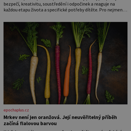
bezpečí, kreativitu, soustředění i odpočinek a reaguje na
každou etapu života a specifické potřeby dítěte. Pro nejmenší
je klíčová jednoduchost, měkkost a bezpečí, proto by pokoj
miminka měl působit především klidně a útulně. Předškolní
věk je
epochaplus.cz
Mrkev není jen oranžová. Její neuvěřitelný příběh
začíná fialovou barvou