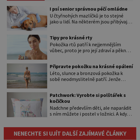
I psí senior správnou péčí omládne
U čtyřnohých mazlíčků je to stejné
jako u lidí. Na některém jsou přibývající
léta znát hned na první pohled, u
jiného dlouho nic nezaznamenáte.
Tipy pro krásné rty
Přesto byste si měli staršího psa více
Pokožka rtů patří k nejjemnějším
všímat, aby vám neunikly důležité
vůbec, proto je pro její zdraví a pěkný
signály, že něco není v pořádku. Včasná
vzhled nutná odpovídající péče. Bez
péče mu může prodloužit i zkvalitnit
péče to nejde Rty se neliší jen barvou,
život. Hůře tráví U starších […]
Připravte pokožku na krásné opálení
ale také mnohem tenčí povrchovou
Léto, slunce a bronzová pokožka k
vrstvou než ostatní pleť a pokožka.
sobě neodmyslitelně patří. Jenže
Nezvláčňují je žádné mazové žlázy,
cesta ke krásnému opálení by neměla
proto jsou rty mnohem choulostivější
vést přes zarudnutí, pálení a loupající
a náchylné k vysychání a praskání.
Patchwork: Vyrobte si polštářek s
se kůže. Spálená pokožka není
Balzám na […]
kočičkou
známkou „základu“ pro opálení, ale
Nadchne především děti, ale naparádit
reakcí na nadměrné UV záření. Pokud
s ním můžete i postel v ložnici. A když
chcete, aby pleť i pokožka těla
budete mít zbytky tmavších látek
vypadaly zdravě, hladce a opálení
ladící s obývákem, bude se hodit i tam.
vydrželo co nejdéle, vyplatí se začít
Budete potřebovat: – zbytky barevně
[…]
NENECHTE SI UJÍT DALŠÍ ZAJÍMAVÉ ČLÁNKY
sladěných bavlněných látek – 0,5 m