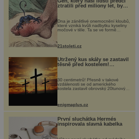
Gen, který naši lidští předci
ztratili před miliony let, by
mohl pomoci s léčbou
„nemoci králů“
Dna je zánětlivé onemocnění kloubů,
které vzniká kvůli nadbytku kyseliny
močové v těle. Ta se ve formě
krystalků ukládá v blízkosti kloubů,
nejčastěji přitom postihuje palce na
nohou, a způsobuje bole...
21stoleti.cz
Utržený kus skály se zastavil
těsně před kostelem!
Ochránila ho boží síla?
30 centimetrů! Přesně v takové
vzdálenosti se od amerického
kostela zastavil obrovský 20tunový
balvan, který se v květnu 2014
nečekaně odtrhl od nedaleké skály
při její demolici. Podle místních stojí
enigmaplus.cz
...
První sluchátka Hermés
inspirovala slavná kabelka