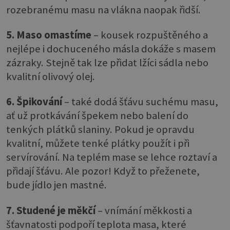
rozebranému masu na vlákna naopak řidší.
5. Maso omastíme
– kousek rozpuštěného a
nejlépe i dochuceného másla dokáže s masem
zázraky. Stejně tak lze přidat lžíci sádla nebo
kvalitní olivový olej.
6. Špikování
– také dodá šťávu suchému masu,
ať už protkávání špekem nebo balení do
tenkých plátků slaniny. Pokud je opravdu
kvalitní, můžete tenké plátky použít i při
servírování. Na teplém mase se lehce roztaví a
přidají šťávu. Ale pozor! Když to přeženete,
bude jídlo jen mastné.
7. Studené je měkčí
– vnímání měkkosti a
šťavnatosti podpoří teplota masa, které