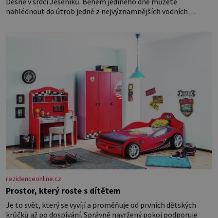
Desné v srdci Jeseníků. Během jediného dne můžete
nahlédnout do útrob jedné z nejvýznamnějších vodních
elektráren v Evropě, vydat se na horské hřebeny, projet se na
koloběžce a den zakončit poznáváním památek ve Velkých
Losinách nebo v termálním
rezidenceonline.cz
Prostor, který roste s dítětem
Je to svět, který se vyvíjí a proměňuje od prvních dětských
krůčků až po dospívání. Správně navržený pokoj podporuje