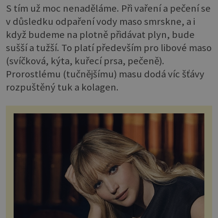
S tím už moc nenaděláme. Při vaření a pečení se
v důsledku odpaření vody maso smrskne, a i
když budeme na plotně přidávat plyn, bude
sušší a tužší. To platí především pro libové maso
(svíčková, kýta, kuřecí prsa, pečeně).
Prorostlému (tučnějšímu) masu dodá víc šťávy
rozpuštěný tuk a kolagen.