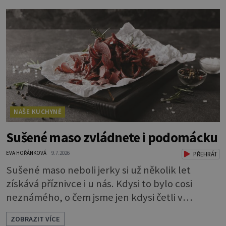
napadlo, že byste si ji také rádi zkusili, klidně se
do toho dejte. A jaký že zázrak způsobí, že
vytvoříte takový lesk? Vlastně je to jednoduché.
Dort musíte před politím pár
NAŠE KUCHYNĚ
Sušené maso zvládnete i podomácku
EVA HOŘÁNKOVÁ
9.7.2026
PŘEHRÁT
Sušené maso neboli jerky si už několik let
získává příznivce i u nás. Kdysi to bylo cosi
neznámého, o čem jsme jen kdysi četli v
knihách o americkém západě. Dneska si je
ZOBRAZIT VÍCE
můžeme klidně koupit, ale také, což je ještě