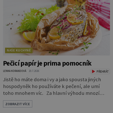
bílkoviny, zdravé tuky, vitaminy A, D, E i B a
minerální látky draslík, fosfor, hořčík a jód.
Černý nebo červený
NAŠE KUCHYNĚ
Pečicí papír je prima pomocník
LENKA KORANDOVÁ
20.7.2026
PŘEHRÁT
Jistě ho máte doma i vy a jako spousta jiných
hospodyněk ho používáte k pečení, ale umí
toho mnohem víc. Za hlavní výhodu mnozí
považují to, že nemusí vymazávat plech, ať už
ZOBRAZIT VÍCE
pečou moučníky nebo nějaký druh slaného