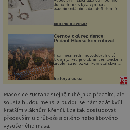
Vůbec první sluchátka od módního
domu Hermès byla vyrobena
experimentálním laboratoří Hermès
Ateliers Horizons. Elegantní gadget
si vyžádal dva roky vývoje a chlubí
se ručně šitou hovězí kůží a
epochalnisvet.cz
kovový...
Černovická rezidence:
Pedant Hlávka kontroloval
každou cihlu
Patří mezi sedm novodobých divů
Ukrajiny. Řeč je o obřím černovickém
areálu, za jehož vznikem stál slavný
český architekt Josef Hlávka. Ten si
na něm dal mimořádně záležet. Jeho
stavební plány by při ...
historyplus.cz
Maso sice zůstane stejně tuhé jako předtím, ale
sousta budou menší a budou se nám zdát kvůli
kratším vláknům křehčí. Lze tak postupovat
především u drůbeže a bílého nebo libového
vysušeného masa.