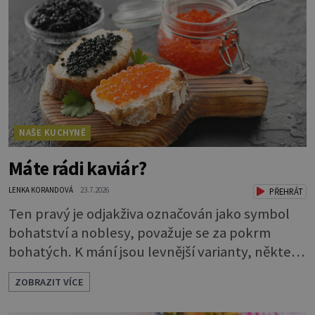
brambory tak, že nalijí do hrnce vodu, osolí ji,
přidají brambory nakrájené na kousky a dají
vařit. Brambor
NAŠE KUCHYNĚ
Máte rádi kaviár?
LENKA KORANDOVÁ
23.7.2026
PŘEHRÁT
Ten pravý je odjakživa označován jako symbol
bohatství a noblesy, považuje se za pokrm
bohatých. K mání jsou levnější varianty, některé
jsou ale dobarvovány a obsahují aditiva. Kaviár
ZOBRAZIT VÍCE
jsou jikry vybraných druhů ryb. Je to zdravá
lahůdka. Najdete v něm plnohodnotné