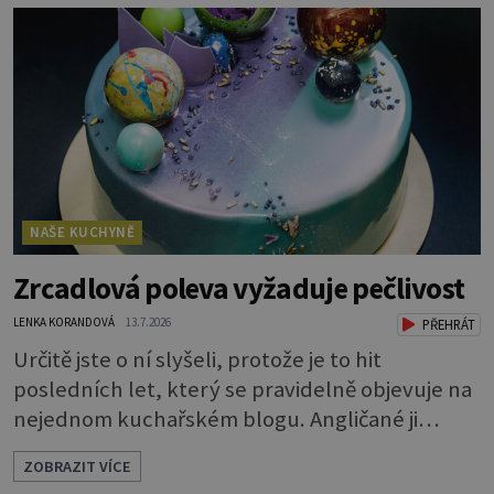
pečiva. Ale to zdaleka není všechno. Papír se dá
použít na vyložení jakékoliv nádoby, když
nechceme, aby se její obsah přichytil na stěnu a
připálil. Například když pečete v
NAŠE KUCHYNĚ
Zrcadlová poleva vyžaduje pečlivost
LENKA KORANDOVÁ
13.7.2026
PŘEHRÁT
Určitě jste o ní slyšeli, protože je to hit
posledních let, který se pravidelně objevuje na
nejednom kuchařském blogu. Angličané ji
nazývají mirror glaze, tedy zrcadlová poleva, a
ZOBRAZIT VÍCE
opravdu se jako zrcadlo blyští. Pokud vás