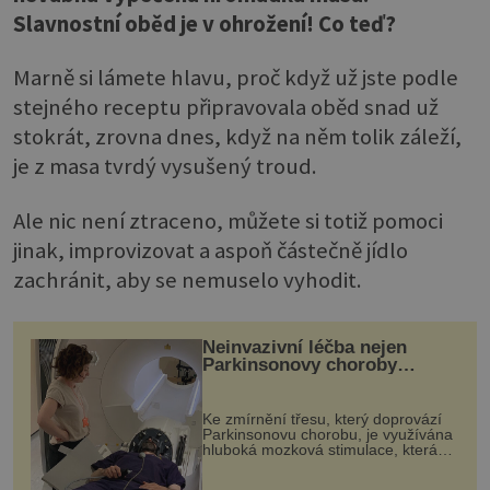
Slavnostní oběd je v ohrožení! Co teď?
Marně si lámete hlavu, proč když už jste podle
stejného receptu připravovala oběd snad už
stokrát, zrovna dnes, když na něm tolik záleží,
je z masa tvrdý vysušený troud.
Ale nic není ztraceno, můžete si totiž pomoci
jinak, improvizovat a aspoň částečně jídlo
zachránit, aby se nemuselo vyhodit.
Neinvazivní léčba nejen
Parkinsonovy choroby
pomocí ultrazvukové
„helmy“
Ke zmírnění třesu, který doprovází
Parkinsonovu chorobu, je využívána
hluboká mozková stimulace, která
však vyžaduje vysoce invazivní
zákrok. Ultrazvuk zase není vhodný