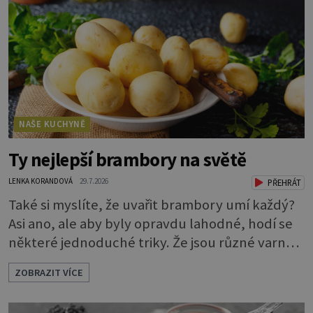
NAŠE KUCHYNĚ
Ty nejlepší brambory na světě
LENKA KORANDOVÁ
29.7.2026
PŘEHRÁT
Také si myslíte, že uvařit brambory umí každý?
Asi ano, ale aby byly opravdu lahodné, hodí se
některé jednoduché triky. Že jsou různé varné
typy od A, tedy na saláty, po D na kaši, určitě
ZOBRAZIT VÍCE
víte, takže vyberete podle toho, co chcete
právě uvařit. Vařte správně Spousta lidí vaří