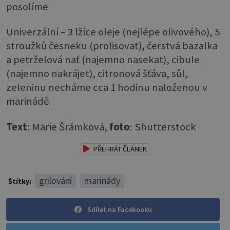
posolíme
Univerzální – 3 lžíce oleje (nejlépe olivového), 5
stroužků česneku (prolisovat), čerstvá bazalka
a petrželová nať (najemno nasekat), cibule
(najemno nakrájet), citronová šťáva, sůl,
zeleninu necháme cca 1 hodinu naloženou v
marinádě.
Text
: Marie Šrámková,
foto
: Shutterstock
PŘEHRÁT ČLÁNEK
grilování
marinády
Štítky:
Sdílet na Facebooku