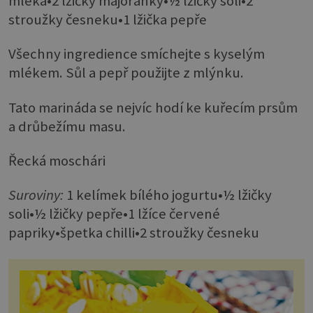
mléka•2 lžičky majoránky•½ lžičky soli•2
stroužky česneku•1 lžička pepře
Všechny ingredience smíchejte s kyselým
mlékem. Sůl a pepř použijte z mlýnku.
Tato marináda se nejvíc hodí ke kuřecím prsům
a drůbežímu masu.
Řecká moschári
Suroviny:
1 kelímek bílého jogurtu•½ lžičky
soli•½ lžičky pepře•1 lžíce červené
papriky•špetka chilli•2 stroužky česneku