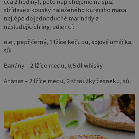
cca 2 hodiny), poté napichujeme na špíz
střídavě s kousky naloženého kuřecího masa
nejlépe do jednoduché marinády z
následujících ingrediencí:
olej, pepř černý, 1 lžíce kečupu, sojová omáčka,
sůl
Banány – 2 lžíce medu, 0,5 dl whisky
Ananas – 2 lžíce medu, 2 stroužky česneku, sůl