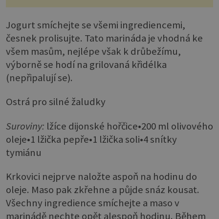
Jogurt smíchejte se všemi ingrediencemi,
česnek prolisujte. Tato marináda je vhodná ke
všem masům, nejlépe však k drůbežímu,
výborně se hodí na grilovaná křidélka
(nepřipalují se).
Ostrá pro silné žaludky
Suroviny:
lžíce dijonské hořčice•200 ml olivového
oleje•1 lžička pepře•1 lžička soli•4 snítky
tymiánu
Krkovici nejprve naložte aspoň na hodinu do
oleje. Maso pak zkřehne a půjde snáz kousat.
Všechny ingredience smíchejte a maso v
marinádě nechte opět alespoň hodinu. Během