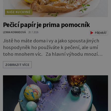
NAŠE KUCHYNĚ
Pečicí papír je prima pomocník
LENKA KORANDOVÁ
20.7.2026
PŘEHRÁT
Jistě ho máte doma i vy a jako spousta jiných
hospodyněk ho používáte k pečení, ale umí
toho mnohem víc. Za hlavní výhodu mnozí
považují to, že nemusí vymazávat plech, ať už
ZOBRAZIT VÍCE
pečou moučníky nebo nějaký druh slaného
pečiva. Ale to zdaleka není všechno. Papír se dá
použít na vyložení jakékoliv nádoby, když
nechceme, aby se její obsah přichytil na stěnu a
připálil. Například když pečete v