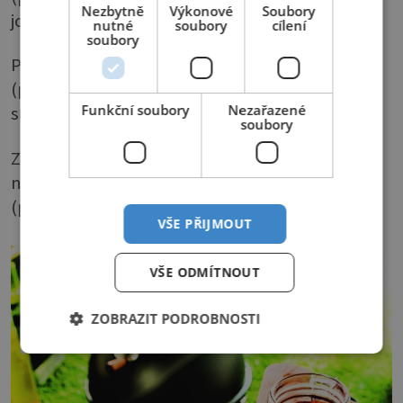
Nezbytně
Výkonové
Soubory
jogurt
nutné
soubory
cílení
soubory
Pepřová – 5 lžic oleje, 4 stroužky česneku
(prolisovat), nahrubo namletý barevný pepř,
Funkční soubory
Nezařazené
sůl
soubory
Z jablíček a česneku – 2 velká jablka (oloupat a
najemno nastrouhat), 4 stroužky česneku
(prolisovat), 2 lžíce oleje
VŠE PŘIJMOUT
VŠE ODMÍTNOUT
ZOBRAZIT PODROBNOSTI