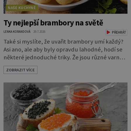
NAŠE KUCHYNĚ
Ty nejlepší brambory na světě
LENKA KORANDOVÁ
29.7.2026
PŘEHRÁT
Také si myslíte, že uvařit brambory umí každý?
Asi ano, ale aby byly opravdu lahodné, hodí se
některé jednoduché triky. Že jsou různé varné
typy od A, tedy na saláty, po D na kaši, určitě
ZOBRAZIT VÍCE
víte, takže vyberete podle toho, co chcete
právě uvařit. Vařte správně Spousta lidí vaří
brambory tak, že nalijí do hrnce vodu, osolí ji,
přidají brambory nakrájené na kousky a dají
vařit. Brambor