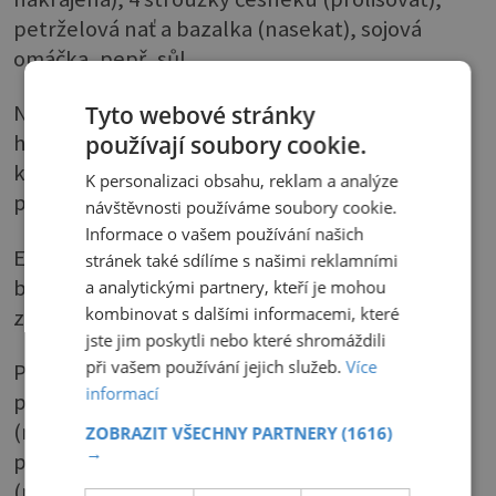
petrželová nať a bazalka (nasekat), sojová
omáčka, pepř, sůl
Nadivoko – 3 lžíce oleje, 1 lžička plnotučné
Tyto webové stránky
hořčice, 1 lžíce kečupu, bobkový list a nové
používají soubory cookie.
koření (namlít), sojová omáčka, červená
K personalizaci obsahu, reklam a analýze
paprika, mletý pepř a sůl
návštěvnosti používáme soubory cookie.
Informace o vašem používání našich
Exotická – 1,5 dl pomerančového džusu, 1dcl
stránek také sdílíme s našimi reklamními
bílého vína, 3 stroužky česneku (prolisovat),
a analytickými partnery, kteří je mohou
kombinovat s dalšími informacemi, které
zázvor, sůl
jste jim poskytli nebo které shromáždili
při vašem používání jejich služeb.
Více
Pikantní – 4 lžíce oleje, citronová šťáva, čerstvá
informací
petrželová nať, bazalka, kopr, oregano
(nasekat), 2 chilli papričky (najemno nasekat
ZOBRAZIT VŠECHNY PARTNERY
(1616)
→
popř. nastrouhat), 3 stroužky česneku
(prolisovat), bílý pepř, můžeme přidat i bílý