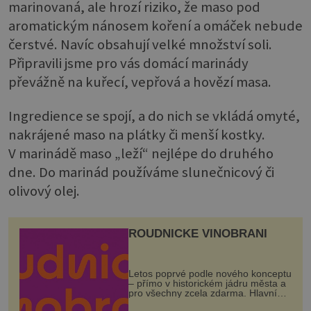
marinovaná, ale hrozí riziko, že maso pod
aromatickým nánosem koření a omáček nebude
čerstvé. Navíc obsahují velké množství soli.
Připravili jsme pro vás domácí marinády
převážně na kuřecí, vepřová a hovězí masa.
Ingredience se spojí, a do nich se vkládá omyté,
nakrájené maso na plátky či menší kostky.
V marinádě maso „leží“ nejlépe do druhého
dne. Do marinád používáme slunečnicový či
olivový olej.
ROUDNICKÉ VINOBRANÍ
Letos poprvé podle nového konceptu
– přímo v historickém jádru města a
pro všechny zcela zdarma. Hlavní
program se odehraje na Karlově a