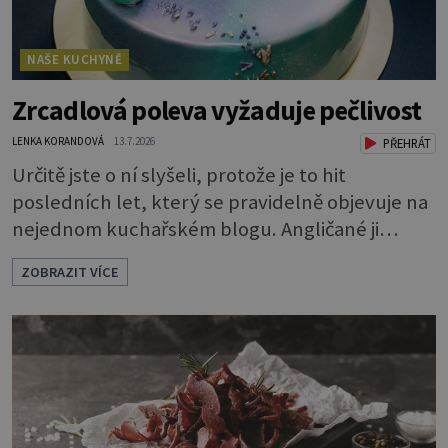
NAŠE KUCHYNĚ
Zrcadlová poleva vyžaduje pečlivost
LENKA KORANDOVÁ
13.7.2026
PŘEHRÁT
Určitě jste o ní slyšeli, protože je to hit
posledních let, který se pravidelně objevuje na
nejednom kuchařském blogu. Angličané ji
nazývají mirror glaze, tedy zrcadlová poleva, a
ZOBRAZIT VÍCE
opravdu se jako zrcadlo blyští. Pokud vás
napadlo, že byste si ji také rádi zkusili, klidně se
do toho dejte. A jaký že zázrak způsobí, že
vytvoříte takový lesk? Vlastně je to jednoduché.
Dort musíte před politím pár