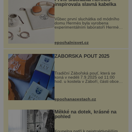
inspirovala slavná kabelka
Vůbec první sluchátka od módního
domu Hermès byla vyrobena
experimentálním laboratoří Hermès
Ateliers Horizons. Elegantní gadget
si vyžádal dva roky vývoje a chlubí
se ručně šitou hovězí kůží a
epochalnisvet.cz
kovový...
ZÁBOŘSKÁ POUŤ 2025
Tradiční Zábořská pouť, která se
koná v neděli 7.9.2025 od 11:00
hod. u kostela v Záboří, části obce
Kly u Mělníka. V programu naleznete
komentovanou prohlídku kostela,
dobovou hudbu, řemesla, atrakce...
epochanacestach.cz
Měkké na dotek, krásné na
pohled
Koupelna patří k nejatraktivnějším