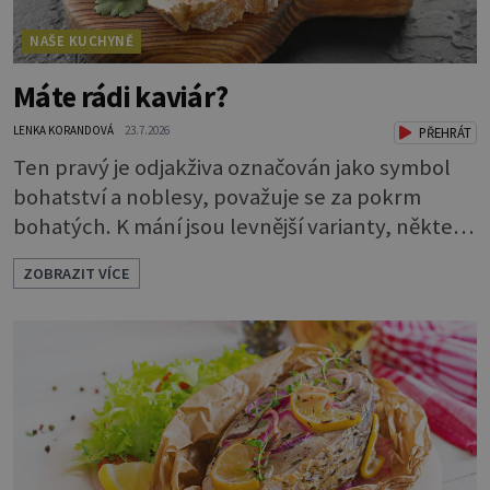
NAŠE KUCHYNĚ
Máte rádi kaviár?
LENKA KORANDOVÁ
23.7.2026
PŘEHRÁT
Ten pravý je odjakživa označován jako symbol
bohatství a noblesy, považuje se za pokrm
bohatých. K mání jsou levnější varianty, některé
jsou ale dobarvovány a obsahují aditiva. Kaviár
ZOBRAZIT VÍCE
jsou jikry vybraných druhů ryb. Je to zdravá
lahůdka. Najdete v něm plnohodnotné
bílkoviny, zdravé tuky, vitaminy A, D, E i B a
minerální látky draslík, fosfor, hořčík a jód.
Černý nebo červený