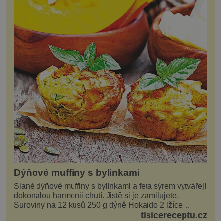
Dýňové muffiny s bylinkami
Slané dýňové muffiny s bylinkami a feta sýrem vytvářejí
dokonalou harmonii chutí. Jistě si je zamilujete.
Suroviny na 12 kusů 250 g dýně Hokaido 2 lžíce
olivového oleje sůl, pepř hrst nasekaných špen...
tisicereceptu.cz