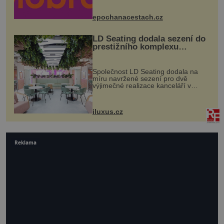
Husově náměstí. Návštěvníci se
mohou těšit na víno, burčák, pes...
epochanacestach.cz
LD Seating dodala sezení do
prestižního komplexu
MediaCityUK v Salfordu
Společnost LD Seating dodala na
míru navržené sezení pro dvě
výjimečné realizace kanceláří v
areálu MediaCityUK v anglickém
Salfordu – konkrétně do budov Blue
Tower a Orange Tower. Komplex
iluxus.cz
budov Media...
Reklama