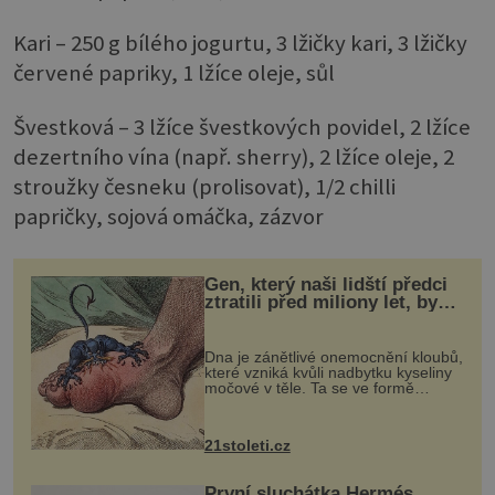
Kari – 250 g bílého jogurtu, 3 lžičky kari, 3 lžičky
červené papriky, 1 lžíce oleje, sůl
Švestková – 3 lžíce švestkových povidel, 2 lžíce
dezertního vína (např. sherry), 2 lžíce oleje, 2
stroužky česneku (prolisovat), 1/2 chilli
papričky, sojová omáčka, zázvor
Gen, který naši lidští předci
ztratili před miliony let, by
mohl pomoci s léčbou
„nemoci králů“
Dna je zánětlivé onemocnění kloubů,
které vzniká kvůli nadbytku kyseliny
močové v těle. Ta se ve formě
krystalků ukládá v blízkosti kloubů,
nejčastěji přitom postihuje palce na
nohou, a způsobuje bole...
21stoleti.cz
První sluchátka Hermés