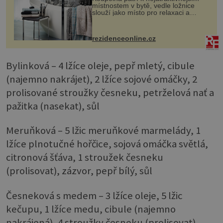
místnostem v bytě, vedle ložnice
slouží jako místo pro relaxaci a
odpočinek. Koupelnový textil –
ručníky, osušky a koberečky –
mohou jako mávnutím kouzelného
rezidenceonline.cz
proutku...
Bylinková – 4 lžíce oleje, pepř mletý, cibule
(najemno nakrájet), 2 lžíce sojové omáčky, 2
prolisované stroužky česneku, petrželová nať a
pažitka (nasekat), sůl
Meruňková – 5 lžic meruňkové marmelády, 1
lžíce plnotučné hořčice, sojová omáčka světlá,
citronová šťáva, 1 stroužek česneku
(prolisovat), zázvor, pepř bílý, sůl
Česneková s medem – 3 lžíce oleje, 5 lžic
kečupu, 1 lžíce medu, cibule (najemno
nakrájená), 4 stroužky česneku (prolisovat),