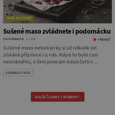
NAŠE KUCHYNĚ
Sušené maso zvládnete i podomácku
EVA HOŘÁNKOVÁ
9.7.2026
PŘEHRÁT
Sušené maso neboli jerky si už několik let
získává příznivce i u nás. Kdysi to bylo cosi
neznámého, o čem jsme jen kdysi četli v
knihách o americkém západě. Dneska si je
ZOBRAZIT VÍCE
můžeme klidně koupit, ale také, což je ještě
lepší, sami udělat. Můžete si je dát jen tak pro
chuť, ale oceníte je i jako malou svačinku
během dne a určitě se vám hodí na výletě,
DALŠÍ ČLÁNKY Z RUBRIKY ›
protože v batohu nezabere téměř žádné místo
a také