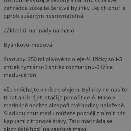
rozhodně využijte sezony a na trhu či na své
zahrádce získejte čerstvé bylinky. Jejich chuť je
oproti sušeným nesrovnatelná!
Základní marinády na maso
Bylinkovo-medová
Suroviny:
250 ml olivového oleje•½ lžičky soli•5
snítek tymiánu•1 snítka rozmarýnu•3 lžíce
medu•citron
Vše smíchejte v míse s olejem. Bylinky nemusíte
trhat ani krájet, stačí je ponořit celé. Maso v
marinádě nechte alespoň dvě hodiny naložené.
Sladkou chuť medu můžete později zmírnit pár
kapkami citronové šťávy. Tato marináda se
obzvláště hodí na vepřové maso.