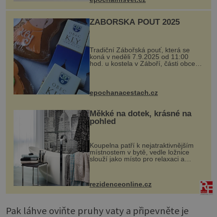
kovový...
ZÁBOŘSKÁ POUŤ 2025
Tradiční Zábořská pouť, která se
koná v neděli 7.9.2025 od 11:00
hod. u kostela v Záboří, části obce
Kly u Mělníka. V programu naleznete
komentovanou prohlídku kostela,
dobovou hudbu, řemesla, atrakce...
epochanacestach.cz
Měkké na dotek, krásné na
pohled
Koupelna patří k nejatraktivnějším
místnostem v bytě, vedle ložnice
slouží jako místo pro relaxaci a
odpočinek. Koupelnový textil –
ručníky, osušky a koberečky –
mohou jako mávnutím kouzelného
rezidenceonline.cz
proutku...
Pak láhve oviňte pruhy vaty a připevněte je