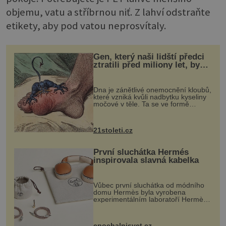
objemu, vatu a stříbrnou niť. Z lahví odstraňte
etikety, aby pod vatou neprosvítaly.
Gen, který naši lidští předci
ztratili před miliony let, by
mohl pomoci s léčbou
„nemoci králů“
Dna je zánětlivé onemocnění kloubů,
které vzniká kvůli nadbytku kyseliny
močové v těle. Ta se ve formě
krystalků ukládá v blízkosti kloubů,
nejčastěji přitom postihuje palce na
nohou, a způsobuje bole...
21stoleti.cz
První sluchátka Hermés
inspirovala slavná kabelka
Vůbec první sluchátka od módního
domu Hermès byla vyrobena
experimentálním laboratoří Hermès
Ateliers Horizons. Elegantní gadget
si vyžádal dva roky vývoje a chlubí
se ručně šitou hovězí kůží a
epochalnisvet.cz