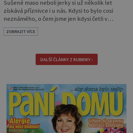
Sušené maso neboli jerky si už několik let
získává příznivce i u nás. Kdysi to bylo cosi
neznámého, o čem jsme jen kdysi četli v
knihách o americkém západě. Dneska si je
ZOBRAZIT VÍCE
můžeme klidně koupit, ale také, což je ještě
lepší, sami udělat. Můžete si je dát jen tak pro
chuť, ale oceníte je i jako malou svačinku
během dne a určitě se vám hodí na výletě,
DALŠÍ ČLÁNKY Z RUBRIKY ›
protože v batohu nezabere téměř žádné místo
a také