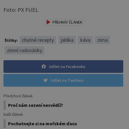
Foto: PX FUEL
PŘEHRÁT ČLÁNEK
chutné recepty
jablka
káva
zima
Štítky:
zimní radovánky
Sdílet na Facebooku
Sdílet na Twitteru
Předchozí článek
Proč nám sezení nesvědčí?
Další článek
Pochutnejte si na mořském ďasu