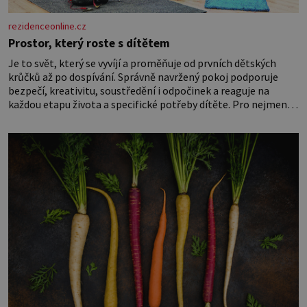
rezidenceonline.cz
Prostor, který roste s dítětem
Je to svět, který se vyvíjí a proměňuje od prvních dětských
krůčků až po dospívání. Správně navržený pokoj podporuje
bezpečí, kreativitu, soustředění i odpočinek a reaguje na
každou etapu života a specifické potřeby dítěte. Pro nejmenší
je klíčová jednoduchost, měkkost a bezpečí, proto by pokoj
miminka měl působit především klidně a útulně. Předškolní
věk je