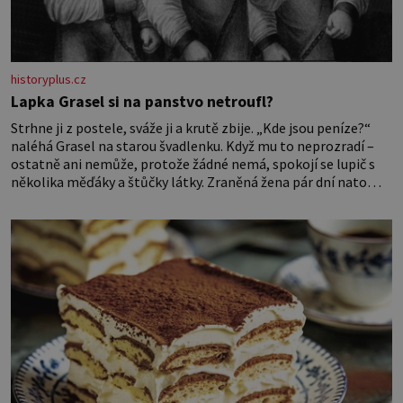
historyplus.cz
Lapka Grasel si na panstvo netroufl?
Strhne ji z postele, sváže ji a krutě zbije. „Kde jsou peníze?“
naléhá Grasel na starou švadlenku. Když mu to neprozradí –
ostatně ani nemůže, protože žádné nemá, spokojí se lupič s
několika měďáky a štůčky látky. Zraněná žena pár dní nato
umírá. Je to muž nebývale krutý. Jeho činy budí hrůzu ještě
dlouho po jeho smrti