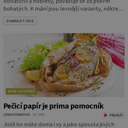
bohatství a noblesy, považuje se za pokrm
bohatých. K mání jsou levnější varianty, některé
jsou ale dobarvovány a obsahují aditiva. Kaviár
ZOBRAZIT VÍCE
jsou jikry vybraných druhů ryb. Je to zdravá
lahůdka. Najdete v něm plnohodnotné
bílkoviny, zdravé tuky, vitaminy A, D, E i B a
minerální látky draslík, fosfor, hořčík a jód.
Černý nebo červený
NAŠE KUCHYNĚ
Pečicí papír je prima pomocník
LENKA KORANDOVÁ
20.7.2026
PŘEHRÁT
Jistě ho máte doma i vy a jako spousta jiných