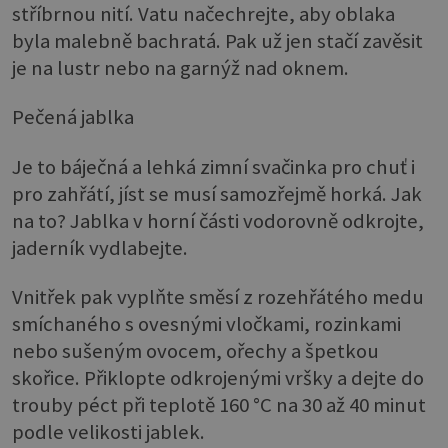
stříbrnou nití. Vatu načechrejte, aby oblaka
byla malebně bachratá. Pak už jen stačí zavěsit
je na lustr nebo na garnýž nad oknem.
Pečená jablka
Je to báječná a lehká zimní svačinka pro chuť i
pro zahřátí, jíst se musí samozřejmě horká. Jak
na to? Jablka v horní části vodorovně odkrojte,
jaderník vydlabejte.
Vnitřek pak vyplňte směsí z rozehřátého medu
smíchaného s ovesnými vločkami, rozinkami
nebo sušeným ovocem, ořechy a špetkou
skořice. Přiklopte odkrojenými vršky a dejte do
trouby péct při teplotě 160 °C na 30 až 40 minut
podle velikosti jablek.