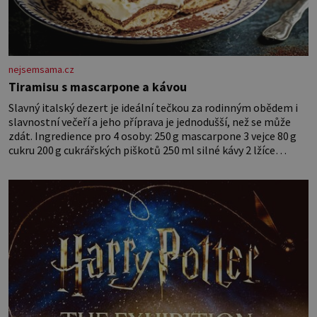
nejsemsama.cz
Tiramisu s mascarpone a kávou
Slavný italský dezert je ideální tečkou za rodinným obědem i
slavnostní večeří a jeho příprava je jednodušší, než se může
zdát. Ingredience pro 4 osoby: 250 g mascarpone 3 vejce 80 g
cukru 200 g cukrářských piškotů 250 ml silné kávy 2 lžíce
amaretta kakao na posypání Postup: Oddělte žloutky od bílků.
Žloutky vyšlehejte s cukrem do světlé pěny a postupně do nich
vmíchejte mascarpone, aby vznikl hladký