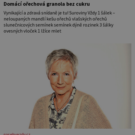
Domácí ořechová granola bez cukru
Vynikající a zdravá snídaně je tu! Suroviny Vždy 1 šálek –
neloupaných mandlí kešu ořechů vlašských ořechů
slunečnicových semínek semínek dýně rozinek 3 šálky
ovesných vloček 1 lžíce mlet
nasehvezdy.cz