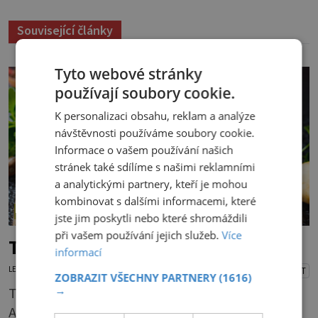
Související články
Tyto webové stránky
používají soubory cookie.
K personalizaci obsahu, reklam a analýze
návštěvnosti používáme soubory cookie.
Informace o vašem používání našich
stránek také sdílíme s našimi reklamními
a analytickými partnery, kteří je mohou
kombinovat s dalšími informacemi, které
NAŠE KUCHYNĚ
jste jim poskytli nebo které shromáždili
při vašem používání jejich služeb.
Více
Ty nejlepší brambory na světě
informací
LENKA KORANDOVÁ
29.7.2026
PŘEHRÁT
ZOBRAZIT VŠECHNY PARTNERY
(1616)
→
Také si myslíte, že uvařit brambory umí každý?
Asi ano, ale aby byly opravdu lahodné, hodí se