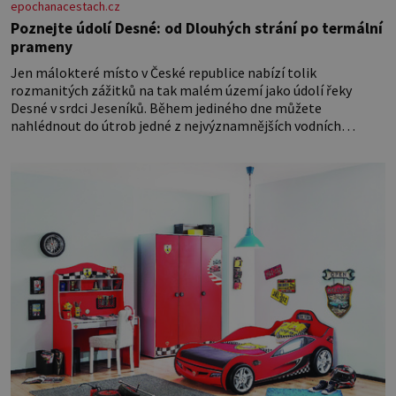
epochanacestach.cz
Poznejte údolí Desné: od Dlouhých strání po termální
prameny
Jen málokteré místo v České republice nabízí tolik
rozmanitých zážitků na tak malém území jako údolí řeky
Desné v srdci Jeseníků. Během jediného dne můžete
nahlédnout do útrob jedné z nejvýznamnějších vodních
elektráren v Evropě, vydat se na horské hřebeny, projet se na
koloběžce a den zakončit poznáváním památek ve Velkých
Losinách nebo v termálním