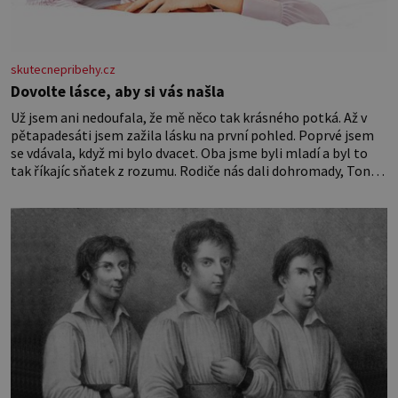
skutecnepribehy.cz
Dovolte lásce, aby si vás našla
Už jsem ani nedoufala, že mě něco tak krásného potká. Až v
pětapadesáti jsem zažila lásku na první pohled. Poprvé jsem
se vdávala, když mi bylo dvacet. Oba jsme byli mladí a byl to
tak říkajíc sňatek z rozumu. Rodiče nás dali dohromady, Toník
byl dobře zaopatřený mladý muž. Manželství nám oběma moc
nesvědčilo, brzy jsme zjistili, že