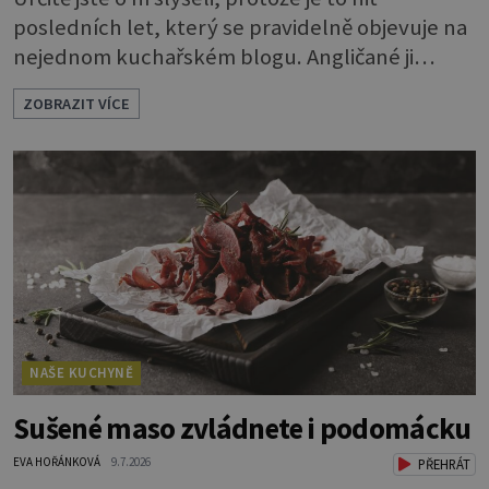
posledních let, který se pravidelně objevuje na
nejednom kuchařském blogu. Angličané ji
nazývají mirror glaze, tedy zrcadlová poleva, a
ZOBRAZIT VÍCE
opravdu se jako zrcadlo blyští. Pokud vás
napadlo, že byste si ji také rádi zkusili, klidně se
do toho dejte. A jaký že zázrak způsobí, že
vytvoříte takový lesk? Vlastně je to jednoduché.
Dort musíte před politím pár
NAŠE KUCHYNĚ
Sušené maso zvládnete i podomácku
EVA HOŘÁNKOVÁ
9.7.2026
PŘEHRÁT