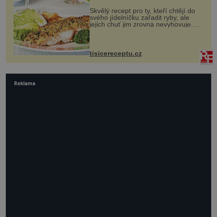
Skvělý recept pro ty, kteří chtějí do
svého jídelníčku zařadit ryby, ale
jejich chuť jim zrovna nevyhovuje.
Losos je samozřejmě taky ryba, ale v
tomto případě si na to nikdo ani
nevzpomene. Ingredienc...
tisicereceptu.cz
Reklama