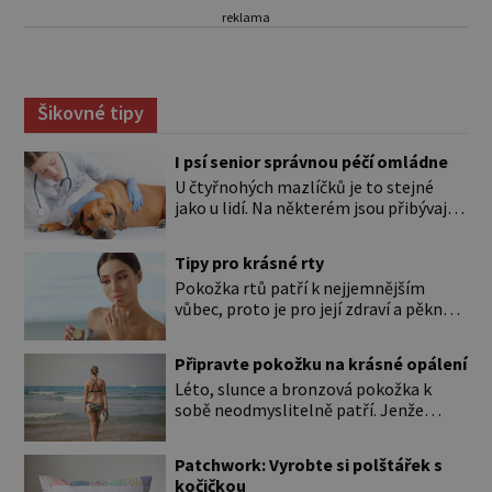
reklama
Šikovné tipy
I psí senior správnou péčí omládne
U čtyřnohých mazlíčků je to stejné
jako u lidí. Na některém jsou přibývající
léta znát hned na první pohled, u
jiného dlouho nic nezaznamenáte.
Tipy pro krásné rty
Přesto byste si měli staršího psa více
Pokožka rtů patří k nejjemnějším
všímat, aby vám neunikly důležité
vůbec, proto je pro její zdraví a pěkný
signály, že něco není v pořádku. Včasná
vzhled nutná odpovídající péče. Bez
péče mu může prodloužit i zkvalitnit
péče to nejde Rty se neliší jen barvou,
život. Hůře tráví U starších […]
Připravte pokožku na krásné opálení
ale také mnohem tenčí povrchovou
Léto, slunce a bronzová pokožka k
vrstvou než ostatní pleť a pokožka.
sobě neodmyslitelně patří. Jenže
Nezvláčňují je žádné mazové žlázy,
cesta ke krásnému opálení by neměla
proto jsou rty mnohem choulostivější
vést přes zarudnutí, pálení a loupající
a náchylné k vysychání a praskání.
Patchwork: Vyrobte si polštářek s
se kůže. Spálená pokožka není
Balzám na […]
kočičkou