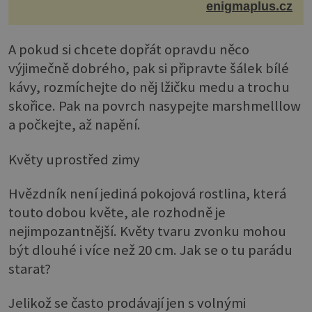
naší vlastní galaxii, ale jeho chování...
enigmaplus.cz
A pokud si chcete dopřát opravdu něco
výjimečně dobrého, pak si připravte šálek bílé
kávy, rozmíchejte do něj lžičku medu a trochu
skořice. Pak na povrch nasypejte marshmelllow
a počkejte, až napění.
Květy uprostřed zimy
Hvězdník není jediná pokojová rostlina, která
touto dobou květe, ale rozhodně je
nejimpozantnější. Květy tvaru zvonku mohou
být dlouhé i více než 20 cm. Jak se o tu parádu
starat?
Jelikož se často prodávají jen s volnými