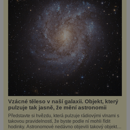
Vzácné těleso v naší galaxii. Objekt, který
pulzuje tak jasně, že mění astronomii
Představte si hvězdu, která pulzuje rádiovými vlnami s
takovou pravidelností, že byste podle ní mohli řídit
hodinky. Astronomové nedávno objevili takový objekt v