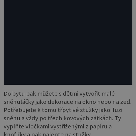
Do bytu pak můžete s dětmi vytvořit malé
sněhuláčky jako dekorace na okno nebo na zeď.
Potřebujete k tomu třpytivé stužky jako iluzi
sněhu a vždy po třech kovových zátkách. Ty
vyplňte vločkami vystřiženými z papíru a
knoflíky a pak nalepte na stužky.