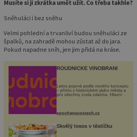
Musíte si ji zkrátka umět užít. Co třeba takhle?
Sněhuláci i bez sněhu
Velmi pohlední a trvanliví budou sněhuláci ze
špalků, na zahradě mohou zůstat až do jara.
Pokud napadne sníh, jen jim přidá na kráse.
ROUDNICKÉ VINOBRANÍ
Letos poprvé podle nového konceptu
– přímo v historickém jádru města a
pro všechny zcela zdarma. Hlavní
program se odehraje na Karlově a
Husově náměstí. Návštěvníci se
mohou těšit na víno, burčák, pes...
epochanacestach.cz
Skvělý losos v těstíčku