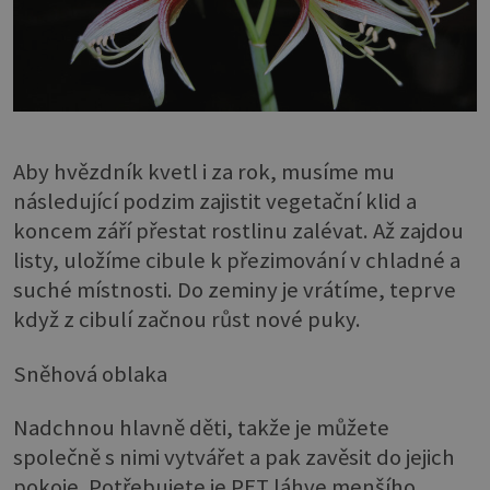
Aby hvězdník kvetl i za rok, musíme mu
následující podzim zajistit vegetační klid a
koncem září přestat rostlinu zalévat. Až zajdou
listy, uložíme cibule k přezimování v chladné a
suché místnosti. Do zeminy je vrátíme, teprve
když z cibulí začnou růst nové puky.
Sněhová oblaka
Nadchnou hlavně děti, takže je můžete
společně s nimi vytvářet a pak zavěsit do jejich
pokoje. Potřebujete je PET láhve menšího