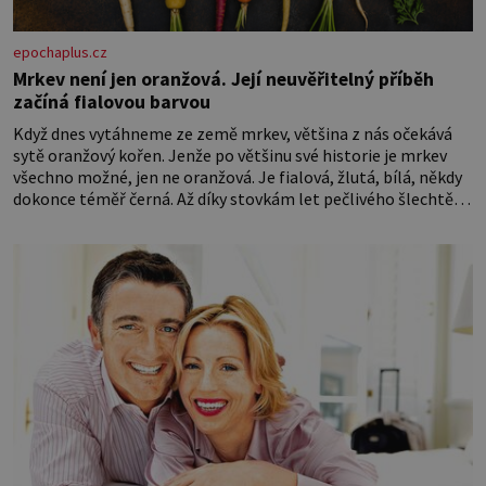
epochaplus.cz
Mrkev není jen oranžová. Její neuvěřitelný příběh
začíná fialovou barvou
Když dnes vytáhneme ze země mrkev, většina z nás očekává
sytě oranžový kořen. Jenže po většinu své historie je mrkev
všechno možné, jen ne oranžová. Je fialová, žlutá, bílá, někdy
dokonce téměř černá. Až díky stovkám let pečlivého šlechtění
se z ní stává zelenina, bez které si českou zahradu ani
nedokážeme představit. Její příběh je