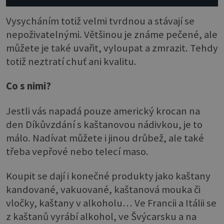
Vysycháním totiž velmi tvrdnou a stávají se
nepoživatelnými. Většinou je známe pečené, ale
můžete je také uvařit, vyloupat a zmrazit. Tehdy
totiž neztratí chuť ani kvalitu.
Co s nimi?
Jestli vás napadá pouze americký krocan na
den Díkůvzdání s kaštanovou nádivkou, je to
málo. Nadívat můžete i jinou drůbež, ale také
třeba vepřové nebo telecí maso.
Koupit se dají i konečné produkty jako kaštany
kandované, vakuované, kaštanová mouka či
vločky, kaštany v alkoholu… Ve Francii a Itálii se
z kaštanů vyrábí alkohol, ve Švýcarsku a na