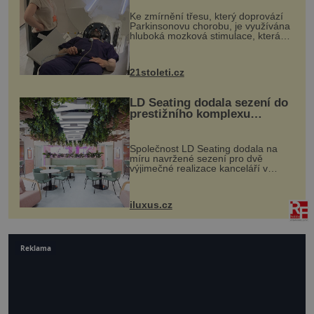
„helmy“
Ke zmírnění třesu, který doprovází
Parkinsonovu chorobu, je využívána
hluboká mozková stimulace, která
však vyžaduje vysoce invazivní
zákrok. Ultrazvuk zase není vhodný
k dostatečně přesnému zacílení ...
21stoleti.cz
LD Seating dodala sezení do
prestižního komplexu
MediaCityUK v Salfordu
Společnost LD Seating dodala na
míru navržené sezení pro dvě
výjimečné realizace kanceláří v
areálu MediaCityUK v anglickém
Salfordu – konkrétně do budov Blue
Tower a Orange Tower. Komplex
iluxus.cz
budov Media...
Reklama