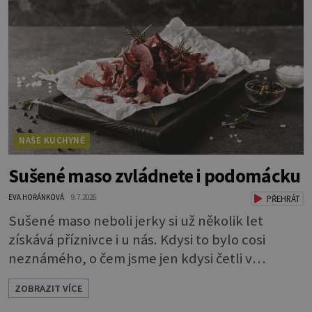
do toho dejte. A jaký že zázrak způsobí, že
vytvoříte takový lesk? Vlastně je to jednoduché.
Dort musíte před politím pár
NAŠE KUCHYNĚ
Sušené maso zvládnete i podomácku
EVA HOŘÁNKOVÁ
9.7.2026
PŘEHRÁT
Sušené maso neboli jerky si už několik let
získává příznivce i u nás. Kdysi to bylo cosi
neznámého, o čem jsme jen kdysi četli v
knihách o americkém západě. Dneska si je
ZOBRAZIT VÍCE
můžeme klidně koupit, ale také, což je ještě