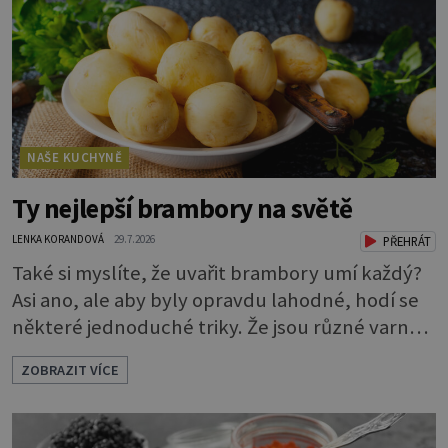
NAŠE KUCHYNĚ
Ty nejlepší brambory na světě
LENKA KORANDOVÁ
29.7.2026
PŘEHRÁT
Také si myslíte, že uvařit brambory umí každý?
Asi ano, ale aby byly opravdu lahodné, hodí se
některé jednoduché triky. Že jsou různé varné
typy od A, tedy na saláty, po D na kaši, určitě
ZOBRAZIT VÍCE
víte, takže vyberete podle toho, co chcete
právě uvařit. Vařte správně Spousta lidí vaří
brambory tak, že nalijí do hrnce vodu, osolí ji,