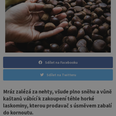
Sdílet na Facebooku
Sdílet na Twitteru
Mráz zalézá za nehty, všude plno sněhu a vůně
kaštanů vábící k zakoupení téhle horké
laskominy, kterou prodavač s úsměvem zabalí
do kornoutu.