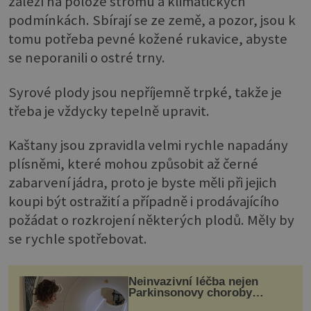
záleží na poloze stromu a klimatických
podmínkách. Sbírají se ze země, a pozor, jsou k
tomu potřeba pevné kožené rukavice, abyste
se neporanili o ostré trny.
Syrové plody jsou nepříjemně trpké, takže je
třeba je vždycky tepelně upravit.
Kaštany jsou zpravidla velmi rychle napadány
plísněmi, které mohou způsobit až černé
zabarvení jádra, proto je byste měli při jejich
koupi být ostražití a případně i prodávajícího
požádat o rozkrojení některých plodů. Měly by
se rychle spotřebovat.
Neinvazivní léčba nejen
Parkinsonovy choroby
pomocí ultrazvukové