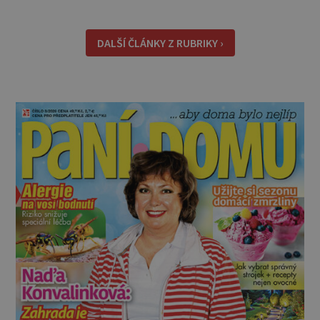
lepší, sami udělat. Můžete si je dát jen tak pro
chuť, ale oceníte je i jako malou svačinku
během dne a určitě se vám hodí na výletě,
DALŠÍ ČLÁNKY Z RUBRIKY ›
protože v batohu nezabere téměř žádné místo
a také