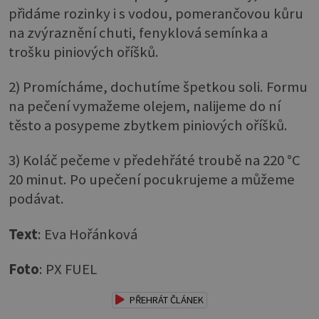
přidáme rozinky i s vodou, pomerančovou kůru
na zvýraznění chuti, fenyklová semínka a
trošku piniových oříšků.
2) Promícháme, dochutíme špetkou soli. Formu
na pečení vymažeme olejem, nalijeme do ní
těsto a posypeme zbytkem piniových oříšků.
3) Koláč pečeme v předehřáté troubě na 220 °C
20 minut. Po upečení pocukrujeme a můžeme
podávat.
Text
: Eva Hořánková
Foto
: PX FUEL
PŘEHRÁT ČLÁNEK