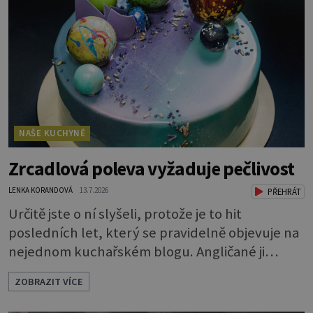
použít na vyložení jakékoliv nádoby, když
nechceme, aby se její obsah přichytil na stěnu a
připálil. Například když pečete v
NAŠE KUCHYNĚ
Zrcadlová poleva vyžaduje pečlivost
LENKA KORANDOVÁ
13.7.2026
PŘEHRÁT
Určitě jste o ní slyšeli, protože je to hit
posledních let, který se pravidelně objevuje na
nejednom kuchařském blogu. Angličané ji
nazývají mirror glaze, tedy zrcadlová poleva, a
ZOBRAZIT VÍCE
opravdu se jako zrcadlo blyští. Pokud vás
napadlo, že byste si ji také rádi zkusili, klidně se