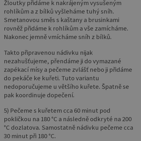
Žloutky přidáme k nakrájeným vysušeným
rohlíkům a z bílků vyšleháme tuhý sníh.
Smetanovou směs s kaštany a brusinkami
rovněž přidáme k rohlíkům a vše zamícháme.
Nakonec jemně vmícháme sníh z bílků.
Takto připravenou nádivku nijak
nezahušťujeme, přendáme ji do vymazané
zapékací mísy a pečeme zvlášť nebo ji přidáme
do pekáče ke kuřeti. Tuto variantu
nedoporučujeme u většího kuřete. Špatně se
pak koordinuje dopečení.
5) Pečeme s kuřetem cca 60 minut pod
pokličkou na 180 °C a následně odkryté na 200
°C dozlatova. Samostatně nádivku pečeme cca
30 minut při 180 °C.