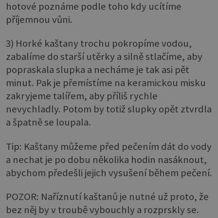
hotové poznáme podle toho kdy ucítíme
příjemnou vůni.
3) Horké kaštany trochu pokropíme vodou,
zabalíme do starší utěrky a silně stlačíme, aby
popraskala slupka a necháme je tak asi pět
minut. Pak je přemístíme na keramickou misku
zakryjeme talířem, aby příliš rychle
nevychladly. Potom by totiž slupky opět ztvrdla
a špatně se loupala.
Tip: Kaštany můžeme před pečením dát do vody
a nechat je po dobu několika hodin nasáknout,
abychom předešli jejich vysušení během pečení.
POZOR: Naříznutí kaštanů je nutné už proto, že
bez něj by v troubě vybouchly a rozprskly se.