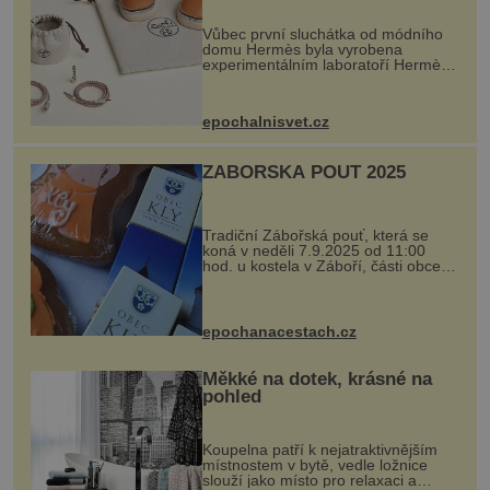
Vůbec první sluchátka od módního
domu Hermès byla vyrobena
experimentálním laboratoří Hermès
Ateliers Horizons. Elegantní gadget
si vyžádal dva roky vývoje a chlubí
se ručně šitou hovězí kůží a
epochalnisvet.cz
kovový...
ZÁBOŘSKÁ POUŤ 2025
Tradiční Zábořská pouť, která se
koná v neděli 7.9.2025 od 11:00
hod. u kostela v Záboří, části obce
Kly u Mělníka. V programu naleznete
komentovanou prohlídku kostela,
dobovou hudbu, řemesla, atrakce...
epochanacestach.cz
Měkké na dotek, krásné na
pohled
Koupelna patří k nejatraktivnějším
místnostem v bytě, vedle ložnice
slouží jako místo pro relaxaci a