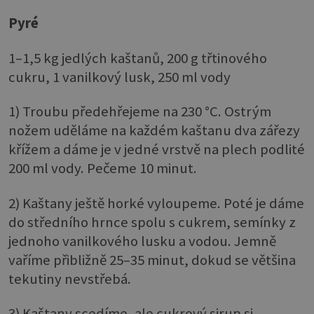
Pyré
1–1,5 kg jedlých kaštanů, 200 g třtinového
cukru, 1 vanilkový lusk, 250 ml vody
1) Troubu předehřejeme na 230 °C. Ostrým
nožem uděláme na každém kaštanu dva zářezy
křížem a dáme je v jedné vrstvě na plech podlité
200 ml vody. Pečeme 10 minut.
2) Kaštany ještě horké vyloupeme. Poté je dáme
do středního hrnce spolu s cukrem, semínky z
jednoho vanilkového lusku a vodou. Jemně
vaříme přibližně 25–35 minut, dokud se většina
tekutiny nevstřebá.
3) Kaštany scedíme, ale cukrový sirup si