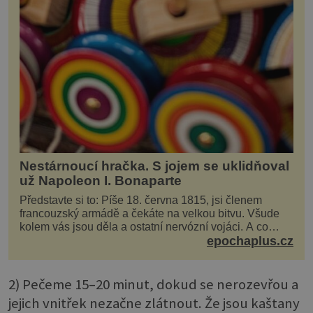
Nestárnoucí hračka. S jojem se uklidňoval
už Napoleon I. Bonaparte
Představte si to: Píše 18. června 1815, jsi členem
francouzský armádě a čekáte na velkou bitvu. Všude
kolem vás jsou děla a ostatní nervózní vojáci. A co
děláte vy? Hrajete si… s jojem! Zdá se v...
epochaplus.cz
2) Pečeme 15–20 minut, dokud se nerozevřou a
jejich vnitřek nezačne zlátnout. Že jsou kaštany