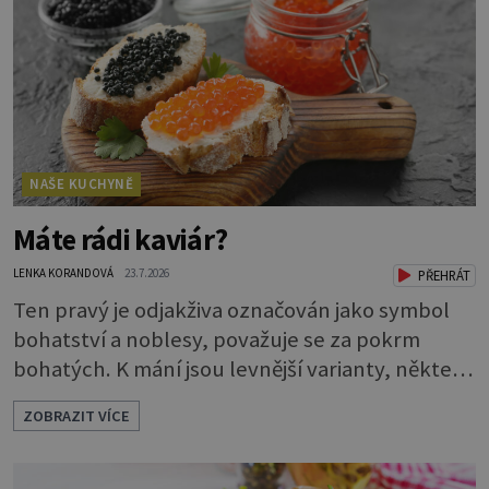
přidají brambory nakrájené na kousky a dají
vařit. Brambor
NAŠE KUCHYNĚ
Máte rádi kaviár?
LENKA KORANDOVÁ
23.7.2026
PŘEHRÁT
Ten pravý je odjakživa označován jako symbol
bohatství a noblesy, považuje se za pokrm
bohatých. K mání jsou levnější varianty, některé
jsou ale dobarvovány a obsahují aditiva. Kaviár
ZOBRAZIT VÍCE
jsou jikry vybraných druhů ryb. Je to zdravá
lahůdka. Najdete v něm plnohodnotné
bílkoviny, zdravé tuky, vitaminy A, D, E i B a