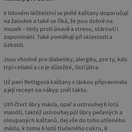
V lidovém léčitelství se jedlé kaštany doporučují
na žaludek a také se říká, že jsou dobré na
mozek – tedy proti únavě a stresu, stárnutí i
zapomínání. Také pomáhají při skleslosti a
úzkosti.
Jsou vhodné pro diabetiky, alergiky, pro ty, kdo
trpí celiakií a co je důležité, čistí játra.
Už paní Rettigová kaštany s láskou připravovala
a její recept na nákyp zněl takto.
Utři čtvrt libry másla, opař a ustrouhej 6 lotů
mandlí, taktéž ustrouhej půl libry pečených a
oloupaných kaštanů, dej vše do toho utřeného
másla, k tomu 6 lotů tlučeného cukru, 6