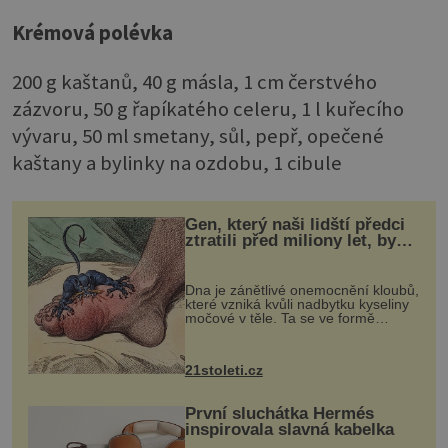
Krémová polévka
200 g kaštanů, 40 g másla, 1 cm čerstvého
zázvoru, 50 g řapíkatého celeru, 1 l kuřecího
vývaru, 50 ml smetany, sůl, pepř, opečené
kaštany a bylinky na ozdobu, 1 cibule
Gen, který naši lidští předci
ztratili před miliony let, by
mohl pomoci s léčbou
„nemoci králů“
Dna je zánětlivé onemocnění kloubů,
které vzniká kvůli nadbytku kyseliny
močové v těle. Ta se ve formě
krystalků ukládá v blízkosti kloubů,
nejčastěji přitom postihuje palce na
nohou, a způsobuje bole...
21stoleti.cz
První sluchátka Hermés
inspirovala slavná kabelka