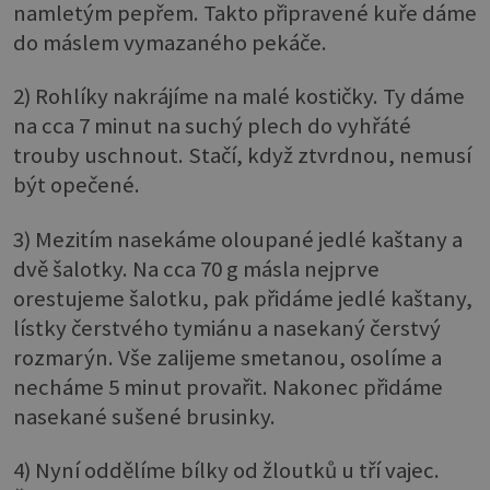
namletým pepřem. Takto připravené kuře dáme
do máslem vymazaného pekáče.
2) Rohlíky nakrájíme na malé kostičky. Ty dáme
na cca 7 minut na suchý plech do vyhřáté
trouby uschnout. Stačí, když ztvrdnou, nemusí
být opečené.
3) Mezitím nasekáme oloupané jedlé kaštany a
dvě šalotky. Na cca 70 g másla nejprve
orestujeme šalotku, pak přidáme jedlé kaštany,
lístky čerstvého tymiánu a nasekaný čerstvý
rozmarýn. Vše zalijeme smetanou, osolíme a
necháme 5 minut provařit. Nakonec přidáme
nasekané sušené brusinky.
4) Nyní oddělíme bílky od žloutků u tří vajec.