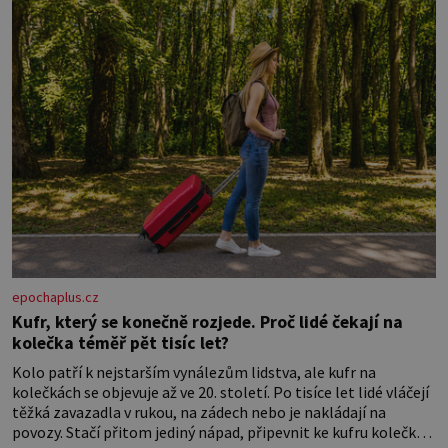
vlákno na výplň – 2 knoflíky – 0,5 m
jednostranně nalepovacího […]
epochaplus.cz
Kufr, který se konečně rozjede. Proč lidé čekají na
kolečka téměř pět tisíc let?
Kolo patří k nejstarším vynálezům lidstva, ale kufr na
kolečkách se objevuje až ve 20. století. Po tisíce let lidé vláčejí
těžká zavazadla v rukou, na zádech nebo je nakládají na
povozy. Stačí přitom jediný nápad, připevnit ke kufru kolečka.