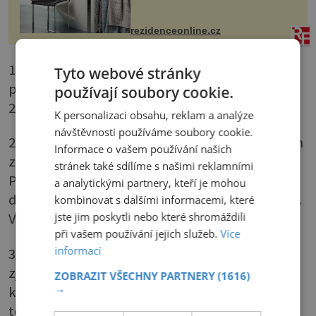
odpočinek. Koupelnový textil –
ručníky, osušky a koberečky –
mohou jako mávnutím kouzelného
rezidenceonline.cz
proutku...
1) Kaštany nařízneme do kříže, aby se nám
Tyto webové stránky
později lépe loupaly. Troubu předehřejeme na
používají soubory cookie.
220 °C. Pečeme je 20 minut. Poté je oloupeme.
K personalizaci obsahu, reklam a analýze
návštěvnosti používáme soubory cookie.
2) V hrnci rozehřejeme máslo. Necháme na něm
Informace o vašem používání našich
zesklovatět nadrobno pokrájenou cibuli.
stránek také sdílíme s našimi reklamními
Přihodíme pokrájený zázvor, celer a kaštany a
a analytickými partnery, kteří je mohou
dvě minuty opékáme, Potom zalijeme vývarem.
kombinovat s dalšími informacemi, které
jste jim poskytli nebo které shromáždili
Vaříme 30 minut.
při vašem používání jejich služeb.
Více
informací
3) Polévku rozmixujeme, osolíme a opepříme a
zjemníme smetanou. Ozdobíme kousky
ZOBRAZIT VŠECHNY PARTNERY
(1616)
→
kaštanů a bylinkami. Podáváme s opečeným
toustem.