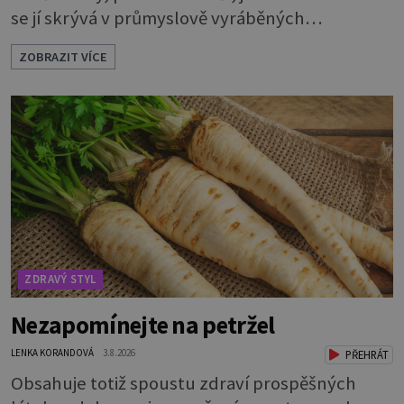
se jí skrývá v průmyslově vyráběných
potravinách, dokonce i těch sladkých. Sůl je
ZOBRAZIT VÍCE
zdravá Ale v ani ne třetinovém množství, než je
pro většinu populace běžné. Její základní
složky– sodík a chlór – jsou zásadní pro správné
hospodaření organismu s tekutinami. Pomáhají
totiž udrž
ZDRAVÝ STYL
Nezapomínejte na petržel
LENKA KORANDOVÁ
3.8.2026
PŘEHRÁT
Obsahuje totiž spoustu zdraví prospěšných