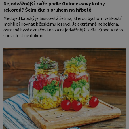
Nejodvážnější zvíře podle Guinnessovy knihy
rekordů? Šelmička s pruhem na hřbetě!
Medojed kapský je lasicovitá šelma, kterou bychom velikostí
mohli přirovnat k českému jezevci. Je extrémně nebojácná,
ostatně bývá označována za nejodvážnější zvíře vůbec. V této
souvislosti je dokonc