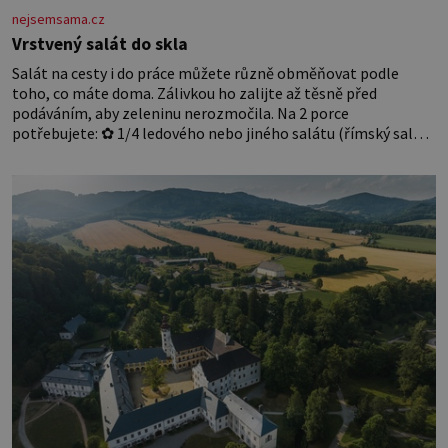
nejsemsama.cz
Vrstvený salát do skla
Salát na cesty i do práce můžete různě obměňovat podle
toho, co máte doma. Zálivkou ho zalijte až těsně před
podáváním, aby zeleninu nerozmočila. Na 2 porce
potřebujete: ✿ 1/4 ledového nebo jiného salátu (římský salát,
polníček…) ✿ 1 malá konzerva kukuřice ✿ ½ okurky ✿ 2
rajčata Zálivka: ✿ 4 lžíce olivového oleje ✿ 1 lžíci citronové
šťávy ✿ ½ stroužku