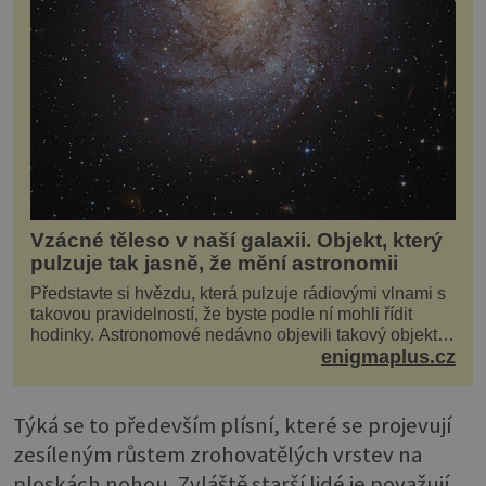
Vzácné těleso v naší galaxii. Objekt, který
pulzuje tak jasně, že mění astronomii
Představte si hvězdu, která pulzuje rádiovými vlnami s
takovou pravidelností, že byste podle ní mohli řídit
hodinky. Astronomové nedávno objevili takový objekt v
naší vlastní galaxii, ale jeho chování...
enigmaplus.cz
Týká se to především plísní, které se projevují
zesíleným růstem zrohovatělých vrstev na
ploskách nohou. Zvláště starší lidé je považují