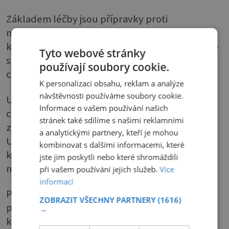
Základem léčby jsou přípravky proti
mikroskopickým houbám – antimykotika. Na
kožní formy se používají roztoky a spreje, které
Tyto webové stránky
se nanášejí mezi prsty, masti a krémy na
používají soubory cookie.
chodidla.
K personalizaci obsahu, reklam a analýze
návštěvnosti používáme soubory cookie.
U infekcí, které způsobují „zmozolnatění“
Informace o vašem používání našich
chodidla, je zapotřebí zrohovatělé vrstvy
stránek také sdílíme s našimi reklamními
ztenčit, což se dělá aplikací salicylové vazelíny.
a analytickými partnery, kteří je mohou
U úporných kožních forem se pak místní léčba
kombinovat s dalšími informacemi, které
kombinuje s podáváním tablet. Totéž platí při
jste jim poskytli nebo které shromáždili
napadení nehtů.
při vašem používání jejich služeb.
Více
informací
Pokud plíseň zasahuje více než třetinu nehtu,
ZOBRAZIT VŠECHNY PARTNERY
(1616)
pak místní antimykotika nestačí. Léčba je
→
každopádně zdlouhavá, počítejte s mnoha