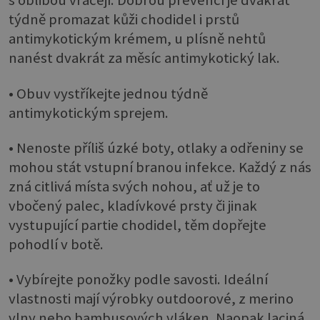
s oblibou vracejí. Dobrou prevencí je dvakrát
týdně promazat kůži chodidel i prstů
antimykotickým krémem, u plísně nehtů
nanést dvakrát za měsíc antimykotický lak.
• Obuv vystříkejte jednou týdně
antimykotickým sprejem.
• Nenoste příliš úzké boty, otlaky a odřeniny se
mohou stát vstupní branou infekce. Každý z nás
zná citlivá místa svých nohou, ať už je to
vbočený palec, kladívkové prsty či jinak
vystupující partie chodidel, těm dopřejte
pohodlí v botě.
• Vybírejte ponožky podle savosti. Ideální
vlastnosti mají výrobky outdoorové, z merino
vlny nebo bambusových vláken. Naopak laciná