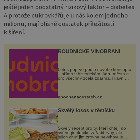
ještě jeden podstatný rizikový faktor – diabetes.
A protože cukrovkářů je u nás kolem jednoho
milionu, mají plísně dostatek příležitostí
k šíření.
ROUDNICKÉ VINOBRANÍ
Letos poprvé podle nového konceptu
– přímo v historickém jádru města a
pro všechny zcela zdarma. Hlavní
program se odehraje na Karlově a
Husově náměstí. Návštěvníci se
mohou těšit na víno, burčák, pes...
epochanacestach.cz
Skvělý losos v těstíčku
Skvělý recept pro ty, kteří chtějí do
svého jídelníčku zařadit ryby, ale
jejich chuť jim zrovna nevyhovuje.