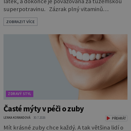
látek, a dokonce je považována za tuzemskou
superpotravinu. Zázrak plný vitaminů
V petrželi najdete vitaminy B1, B2, B3, B6,
ZOBRAZIT VÍCE
provitamin A, vitamin E a velké množství
vitamínu C (nejvíce ho má nať, dokonce třikrát
více než pomeranč, v kořeni je také, ale je ho
desetkrát méně), a kyselinu listovou. Ale to
není všechno. Obsahuje také důležité
ZDRAVÝ STYL
Časté mýty v péči o zuby
LENKA KORANDOVÁ
30.7.2026
PŘEHRÁT
Mít krásné zuby chce každý. A tak většina lidí o