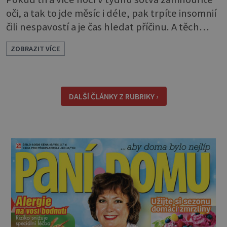
oči, a tak to jde měsíc i déle, pak trpíte insomnií
čili nespavostí a je čas hledat příčinu. A těch
může být celá řada. Vlastně váš spánek může
ZOBRAZIT VÍCE
rušit skoro cokoli. Nicméně některé důvody
nespavosti jsou častější. Narušený spánkový
rytmus To v praktické řeči obvykle znamená, že
pracujete na směny. Noční práce či jakékoli
DALŠÍ ČLÁNKY Z RUBRIKY ›
nepřirozené bdě