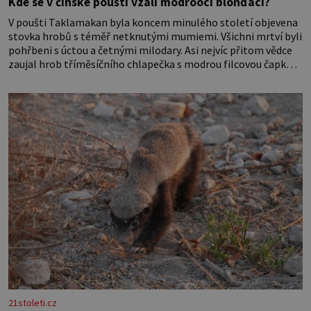
Kde se v čínské poušti vzali modroocí blonďáci?
V poušti Taklamakan byla koncem minulého století objevena
stovka hrobů s téměř netknutými mumiemi. Všichni mrtví byli
pohřbeni s úctou a četnými milodary. Asi nejvíc přitom vědce
zaujal hrob tříměsíčního chlapečka s modrou filcovou čapkou,
z níž se draly blonďaté vlásky. Fakt, že jsou těla dávných lidí
nesmírně dobře zachovalá, přičítají odborníci zdejším
klimatickým podmínkám. Sucho, prosolené písky a extrémně
21stoleti.cz