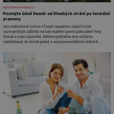
epochanacestach.cz
Poznejte údolí Desné: od Dlouhých strání po termální
prameny
Jen málokteré místo v České republice nabízí tolik
rozmanitých zážitků na tak malém území jako údolí řeky
Desné v srdci Jeseníků. Během jediného dne můžete
nahlédnout do útrob jedné z nejvýznamnějších vodních
elektráren v Evropě, vydat se na horské hřebeny, projet se na
koloběžce a den zakončit poznáváním památek ve Velkých
Losinách nebo v termálním