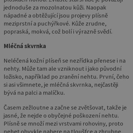
jednoduše za mozolnatou kůži. Naopak
nápadné a obtěžující jsou projevy plísně
meziprstní a puchýřkové. Kůže zrudne,
popraská, mokvá, což bolí i výrazně svědí.
Mléčná skvrnka
Neléčená kožní plíseň se nezřídka přenese i na
nehty. Může tam ale vzniknout i jako původní
ložisko, například po zranění nehtu. První, čeho
si asi všimnete, je mléčná skvrnka, nejčastěji
bývá na palci a malíčku.
Časem zežloutne a začne se zvětšovat, takže je
jasné, že nejde o obyčejné poškození nehtu.
Plísně se množí mezi vrstvami rohoviny, proto
nehet obvykle nabere na tloušťce a zhrubne,