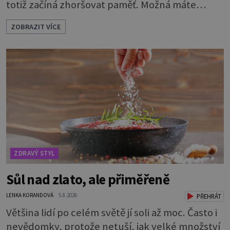
totiž začíná zhoršovat paměť. Možná máte
problém vzpomenout si na jméno kolegy z
ZOBRAZIT VÍCE
práce. Nebo marně v paměti lovíte název
knížky, kterou jste nedávno přečetli. Je to
opravdu tak, s věkem jako kdyby se paměť
rozhodla stávkovat. Cvičte tělo i mozek
Procvičujte mozkové závity. Není to nijak slož
ZDRAVÝ STYL
Sůl nad zlato, ale přiměřeně
LENKA KORANDOVÁ
5.8.2026
PŘEHRÁT
Většina lidí po celém světě jí soli až moc. Často i
nevědomky, protože netuší, jak velké množství