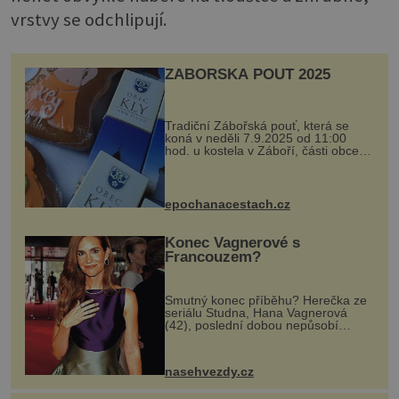
vrstvy se odchlipují.
ZÁBOŘSKÁ POUŤ 2025
Tradiční Zábořská pouť, která se
koná v neděli 7.9.2025 od 11:00
hod. u kostela v Záboří, části obce
Kly u Mělníka. V programu naleznete
komentovanou prohlídku kostela,
dobovou hudbu, řemesla, atrakce...
epochanacestach.cz
Konec Vagnerové s
Francouzem?
Smutný konec příběhu? Herečka ze
seriálu Studna, Hana Vagnerová
(42), poslední dobou nepůsobí
nejšťastněji. Ačkoli časy její anorexie
jsou už dávno pryč a opět se pyšnila
ženskými křivkami, najednou s...
nasehvezdy.cz