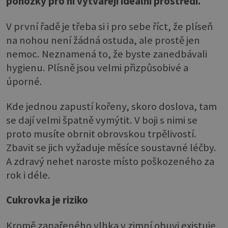
ponožky pro ni vytvářejí ideální prostředí.
V první řadě je třeba si i pro sebe říct, že plíseň
na nohou není žádná ostuda, ale prostě jen
nemoc. Neznamená to, že byste zanedbávali
hygienu. Plísně jsou velmi přizpůsobivé a
úporné.
Kde jednou zapustí kořeny, skoro doslova, tam
se dají velmi špatně vymýtit. V boji s nimi se
proto musíte obrnit obrovskou trpělivostí.
Zbavit se jich vyžaduje měsíce soustavné léčby.
A zdravý nehet naroste místo poškozeného za
rok i déle.
Cukrovka je riziko
Kromě zapařeného vlhka v zimní obuvi existuje