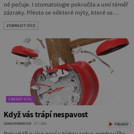
ně pečuje. I stomatologie pokročila a umí téměř
zázraky. Přesto se některé mýty, které se
tradují, nedaří vyvrátit. Které? Večer místo
ZOBRAZIT VÍCE
čištění snězte jablko Jedna z nejoblíbenějších
pověr už z časů našich babiček, kterou se
rozhodně nevyplatí praktikovat. Jablko
opravdu zuby nevyčistí. Obsahuje sacharidy,
které bakterie v ústech pře
ZDRAVÝ STYL
Když vás trápí nespavost
LENKA KORANDOVÁ
27.7.2026
PŘEHRÁT
Pokud tři a více nocí v týdnu sotva zamhouříte