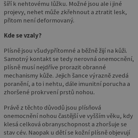
šíří k nehtovému lůžku. Možné jsou ale i jiné
projevy, nehet může zkřehnout a ztratit lesk,
přitom není deformovaný.
Kde se vzaly?
Plísně jsou všudypřítomné a běžně žijí na kůži.
Samotný kontakt se tedy nerovná onemocnění,
plísně musí nejdříve prorazit obranné
mechanismy kůže. Jejich šance výrazně zvedá
poranění, a to i nehtu, dále imunitní porucha a
zhoršené prokrvení prstů nohou.
Právě z těchto důvodů jsou plísňová
onemocnění nohou častější ve vyšším věku, kdy
klesá celková obranyschopnost a zhoršuje se
stav cév. Naopak u dětí se kožní plísně objevují