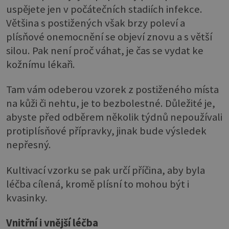
uspějete jen v počátečních stadiích infekce.
Většina s postižených však brzy poleví a
plísňové onemocnění se objeví znovu a s větší
silou. Pak není proč váhat, je čas se vydat ke
kožnímu lékaři.
Tam vám odeberou vzorek z postiženého místa
na kůži či nehtu, je to bezbolestné. Důležité je,
abyste před odběrem několik týdnů nepoužívali
protiplísňové přípravky, jinak bude výsledek
nepřesný.
Kultivací vzorku se pak určí příčina, aby byla
léčba cílená, kromě plísní to mohou být i
kvasinky.
Vnitřní i vnější léčba