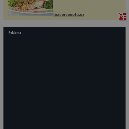
Losos je samozřejmě taky ryba, ale v
tomto případě si na to nikdo ani
nevzpomene. Ingredienc...
tisicereceptu.cz
Reklama