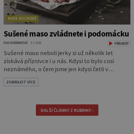
NAŠE KUCHYNĚ
Sušené maso zvládnete i podomácku
EVA HOŘÁNKOVÁ
9.7.2026
PŘEHRÁT
Sušené maso neboli jerky si už několik let
získává příznivce i u nás. Kdysi to bylo cosi
neznámého, o čem jsme jen kdysi četli v
knihách o americkém západě. Dneska si je
ZOBRAZIT VÍCE
můžeme klidně koupit, ale také, což je ještě
lepší, sami udělat. Můžete si je dát jen tak pro
chuť, ale oceníte je i jako malou svačinku
během dne a určitě se vám hodí na výletě,
DALŠÍ ČLÁNKY Z RUBRIKY ›
protože v batohu nezabere téměř žádné místo
a také