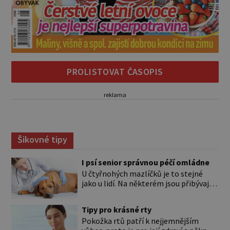
PROLISTOVAT ČASOPIS
reklama
Šikovné tipy
I psí senior správnou péčí omládne
U čtyřnohých mazlíčků je to stejné
jako u lidí. Na některém jsou přibývající
léta znát hned na první pohled, u
jiného dlouho nic nezaznamenáte.
Tipy pro krásné rty
Přesto byste si měli staršího psa více
Pokožka rtů patří k nejjemnějším
všímat, aby vám neunikly důležité