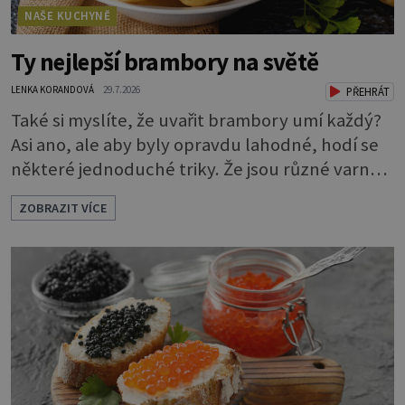
NAŠE KUCHYNĚ
Ty nejlepší brambory na světě
LENKA KORANDOVÁ
29.7.2026
PŘEHRÁT
Také si myslíte, že uvařit brambory umí každý?
Asi ano, ale aby byly opravdu lahodné, hodí se
některé jednoduché triky. Že jsou různé varné
typy od A, tedy na saláty, po D na kaši, určitě
ZOBRAZIT VÍCE
víte, takže vyberete podle toho, co chcete
právě uvařit. Vařte správně Spousta lidí vaří
brambory tak, že nalijí do hrnce vodu, osolí ji,
přidají brambory nakrájené na kousky a dají
vařit. Brambor