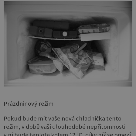
Prázdninový režim
Pokud bude mít vaše nová chladnička tento
režim, v době vaší dlouhodobé nepřítomnosti
v ní bude teplota kolem 12 °C, díky níž se omezí