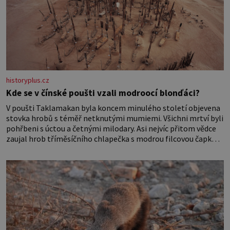
historyplus.cz
Kde se v čínské poušti vzali modroocí blonďáci?
V poušti Taklamakan byla koncem minulého století objevena
stovka hrobů s téměř netknutými mumiemi. Všichni mrtví byli
pohřbeni s úctou a četnými milodary. Asi nejvíc přitom vědce
zaujal hrob tříměsíčního chlapečka s modrou filcovou čapkou,
z níž se draly blonďaté vlásky. Fakt, že jsou těla dávných lidí
nesmírně dobře zachovalá, přičítají odborníci zdejším
klimatickým podmínkám. Sucho, prosolené písky a extrémně