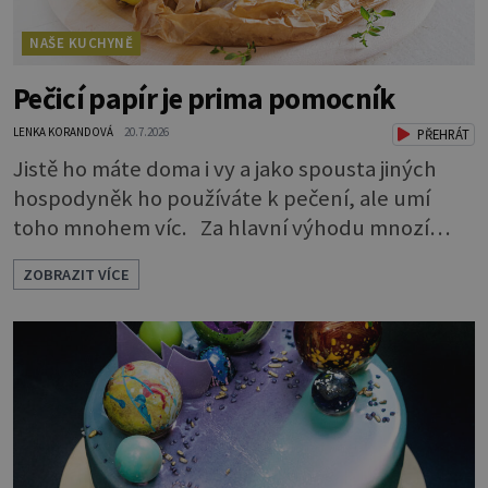
NAŠE KUCHYNĚ
Pečicí papír je prima pomocník
LENKA KORANDOVÁ
20.7.2026
PŘEHRÁT
Jistě ho máte doma i vy a jako spousta jiných
hospodyněk ho používáte k pečení, ale umí
toho mnohem víc. Za hlavní výhodu mnozí
považují to, že nemusí vymazávat plech, ať už
ZOBRAZIT VÍCE
pečou moučníky nebo nějaký druh slaného
pečiva. Ale to zdaleka není všechno. Papír se dá
použít na vyložení jakékoliv nádoby, když
nechceme, aby se její obsah přichytil na stěnu a
připálil. Například když pečete v