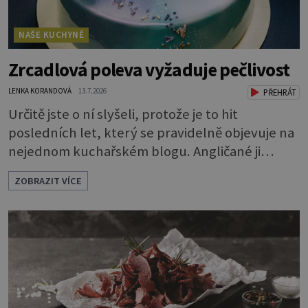
NAŠE KUCHYNĚ
Zrcadlová poleva vyžaduje pečlivost
LENKA KORANDOVÁ
13.7.2026
PŘEHRÁT
Určitě jste o ní slyšeli, protože je to hit
posledních let, který se pravidelně objevuje na
nejednom kuchařském blogu. Angličané ji
nazývají mirror glaze, tedy zrcadlová poleva, a
ZOBRAZIT VÍCE
opravdu se jako zrcadlo blyští. Pokud vás
napadlo, že byste si ji také rádi zkusili, klidně se
do toho dejte. A jaký že zázrak způsobí, že
vytvoříte takový lesk? Vlastně je to jednoduché.
Dort musíte před politím pár