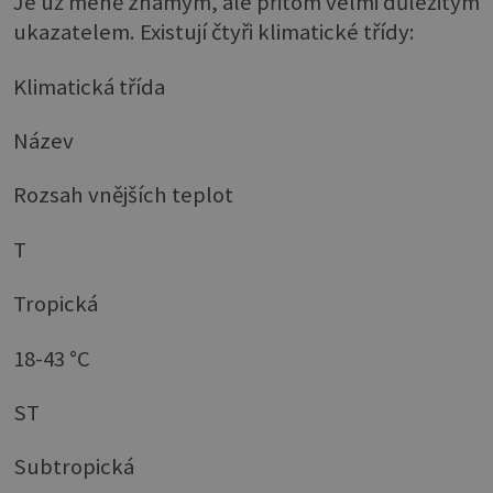
Je už méně známým, ale přitom velmi důležitým
ukazatelem. Existují čtyři klimatické třídy:
Klimatická třída
Název
Rozsah vnějších teplot
T
Tropická
18-43 °C
ST
Subtropická