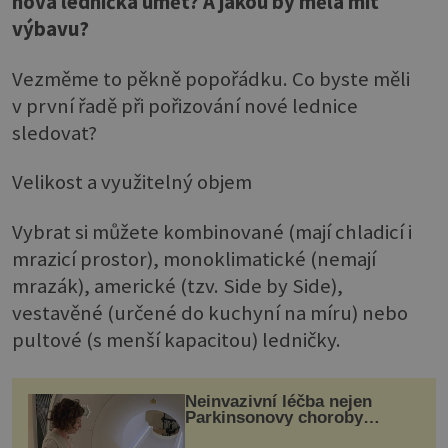
nová lednička umět? A jakou by měla mít
výbavu?
Vezměme to pěkně popořádku. Co byste měli
v první řadě při pořizování nové lednice
sledovat?
Velikost a využitelný objem
Vybrat si můžete kombinované (mají chladicí i
mrazicí prostor), monoklimatické (nemají
mrazák), americké (tzv. Side by Side),
vestavěné (určené do kuchyní na míru) nebo
pultové (s menší kapacitou) ledničky.
Neinvazivní léčba nejen
Parkinsonovy choroby
pomocí ultrazvukové