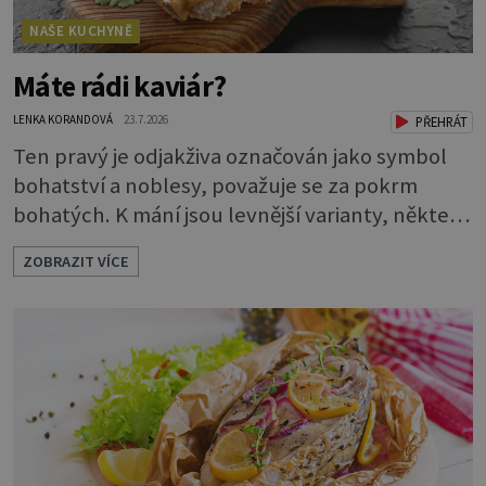
NAŠE KUCHYNĚ
Máte rádi kaviár?
LENKA KORANDOVÁ
23.7.2026
PŘEHRÁT
Ten pravý je odjakživa označován jako symbol
bohatství a noblesy, považuje se za pokrm
bohatých. K mání jsou levnější varianty, některé
jsou ale dobarvovány a obsahují aditiva. Kaviár
ZOBRAZIT VÍCE
jsou jikry vybraných druhů ryb. Je to zdravá
lahůdka. Najdete v něm plnohodnotné
bílkoviny, zdravé tuky, vitaminy A, D, E i B a
minerální látky draslík, fosfor, hořčík a jód.
Černý nebo červený