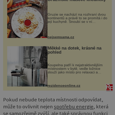
Gruzie se nachází na rozhraní dvou
kontinentů a právě to se promítá i do
její kuchyně. Snoubí se v ní
evropské a asijské chutě a díky tomu
vznikají rozmanité a chuťově bohaté
pokrmy, které rozhodně st...
nejsemsama.cz
Měkké na dotek, krásné na
pohled
Koupelna patří k nejatraktivnějším
místnostem v bytě, vedle ložnice
slouží jako místo pro relaxaci a
odpočinek. Koupelnový textil –
ručníky, osušky a koberečky –
mohou jako mávnutím kouzelného
rezidenceonline.cz
proutku...
Pokud nebude teplota místnosti odpovídat,
může to ovlivnit nejen
spotřebu energie
, která
se samozřejmě zvýší, ale také správnou funkci