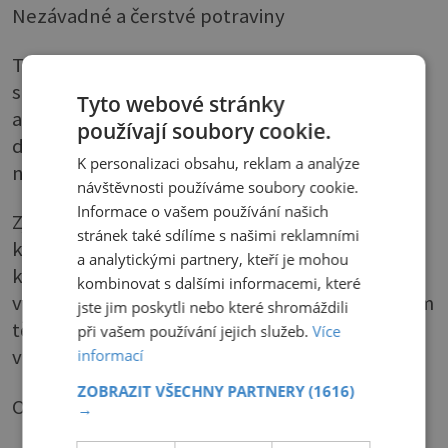
Nezávadné a čerstvé potraviny
Tento požadavek splní lednice vybavené
senzory vlhkosti Fresh Control,
Tyto webové stránky
antibakteriálním filtrem Microban, Bioshield
používají soubory cookie.
dveřním těsněním, vnitřní vložkou Biosilver
K personalizaci obsahu, reklam a analýze
nebo zásuvkami BioFresh.
návštěvnosti používáme soubory cookie.
Informace o vašem používání našich
Zjednodušeně se jedná o technologie sloužící
stránek také sdílíme s našimi reklamními
k ochraně potravin, k hubení bakterií, plísní a
a analytickými partnery, kteří je mohou
kvasinek, které jsou založené buď na
kombinovat s dalšími informacemi, které
vestavěném aktivním filtru, na antibakteriálním
jste jim poskytli nebo které shromáždili
těsnění, na iontech stříbra nebo na senzorech
při vašem používání jejich služeb.
Více
vlhkosti.
informací
ZOBRAZIT VŠECHNY PARTNERY
(1616)
Odlišné klimatické podmínky
→