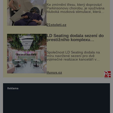
„helmy“
Ke zmírnění třesu, který doprovází
Parkinsonovu chorobu, je využívána
hluboká mozková stimulace, která
však vyžaduje vysoce invazivní
zákrok. Ultrazvuk zase není vhodný
k dostatečně přesnému zacílení ...
21stoleti.cz
LD Seating dodala sezení do
prestižního komplexu
MediaCityUK v Salfordu
Společnost LD Seating dodala na
míru navržené sezení pro dvě
výjimečné realizace kanceláří v
areálu MediaCityUK v anglickém
Salfordu – konkrétně do budov Blue
Tower a Orange Tower. Komplex
iluxus.cz
budov Media...
Reklama