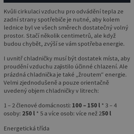
Kvůli cirkulaci vzduchu pro odvádění tepla ze
zadní strany spotřebiče je nutné, aby kolem
lednice byl ve všech směrech dostatečný volný
prostor. Stačí několik centimetrů, ale když
budou chybět, zvýší se vám spotřeba energie.
I uvnitř chladničky musí být dostatek místa, aby
proudění vzduchu zajistilo účinné chlazení. Ale
prázdná chladnička je také „žroutem“ energie.
Velmi zjednodušeně a pouze orientačně
uvedený objem chladničky v litrech:
1 – 2 členové domácnosti:
100 – 150 l
* 3 – 4
osoby:
250 l
* 5 a více osob: více než 2
50 l
Energetická třída