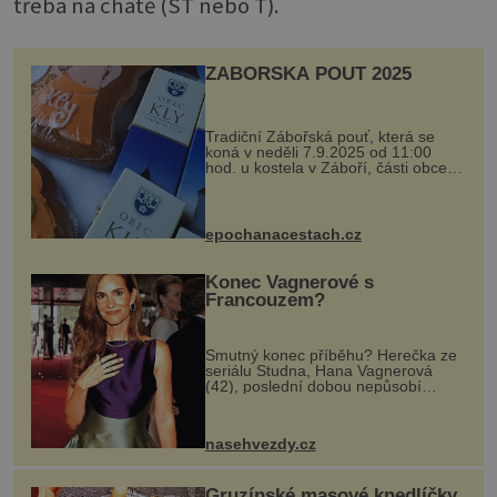
třeba na chatě (ST nebo T).
ZÁBOŘSKÁ POUŤ 2025
Tradiční Zábořská pouť, která se
koná v neděli 7.9.2025 od 11:00
hod. u kostela v Záboří, části obce
Kly u Mělníka. V programu naleznete
komentovanou prohlídku kostela,
dobovou hudbu, řemesla, atrakce...
epochanacestach.cz
Konec Vagnerové s
Francouzem?
Smutný konec příběhu? Herečka ze
seriálu Studna, Hana Vagnerová
(42), poslední dobou nepůsobí
nejšťastněji. Ačkoli časy její anorexie
jsou už dávno pryč a opět se pyšnila
ženskými křivkami, najednou s...
nasehvezdy.cz
Gruzínské masové knedlíčky