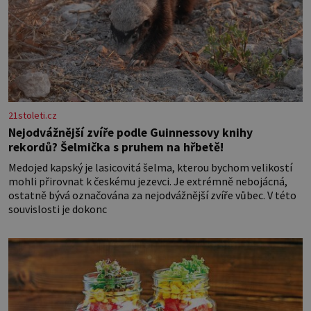
21stoleti.cz
Nejodvážnější zvíře podle Guinnessovy knihy
rekordů? Šelmička s pruhem na hřbetě!
Medojed kapský je lasicovitá šelma, kterou bychom velikostí
mohli přirovnat k českému jezevci. Je extrémně nebojácná,
ostatně bývá označována za nejodvážnější zvíře vůbec. V této
souvislosti je dokonc