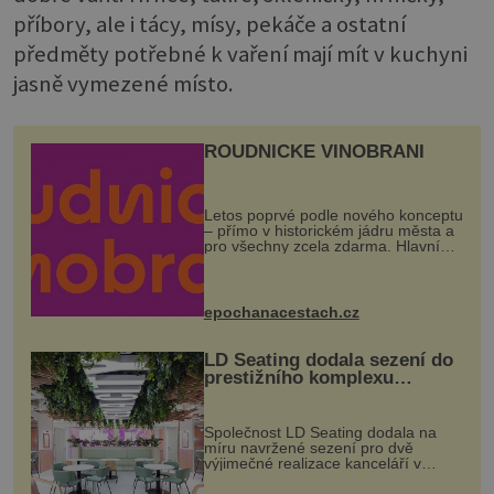
příbory, ale i tácy, mísy, pekáče a ostatní
předměty potřebné k vaření mají mít v kuchyni
jasně vymezené místo.
ROUDNICKÉ VINOBRANÍ
Letos poprvé podle nového konceptu
– přímo v historickém jádru města a
pro všechny zcela zdarma. Hlavní
program se odehraje na Karlově a
Husově náměstí. Návštěvníci se
mohou těšit na víno, burčák, pes...
epochanacestach.cz
LD Seating dodala sezení do
prestižního komplexu
MediaCityUK v Salfordu
Společnost LD Seating dodala na
míru navržené sezení pro dvě
výjimečné realizace kanceláří v
areálu MediaCityUK v anglickém
Salfordu – konkrétně do budov Blue