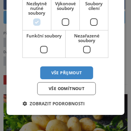
Sdílet na Facebooku
Nezbytně
Výkonové
Soubory
nutné
soubory
cílení
soubory
Sdílet na Twitteru
Předchozí článek
Funkční soubory
Nezařazené
soubory
Jednoduché dobroty z Remosky nejen na chalupu
Další článek
Chcete se konečně vyspat do růžova?
VŠE PŘIJMOUT
Související články
VŠE ODMÍTNOUT
ZOBRAZIT PODROBNOSTI