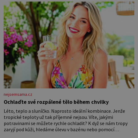
později hrobku
nejsemsama.cz
Ochlaďte své rozpálené tělo během chvilky
Léto, teplo a sluníčko. Naprosto ideální kombinace. Jenže
tropické teploty už tak příjemné nejsou. Víte, jakými
potravinami se můžete rychle ochladit? K dyž se nám tropy
zaryjí pod kůži, hledáme úlevu v bazénu nebo pomocí
klimatizace. Jenže ne vždycky můžeme být v jejich blízkosti.