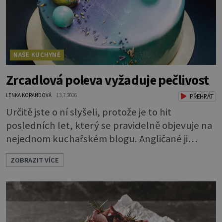
NAŠE KUCHYNĚ
Zrcadlová poleva vyžaduje pečlivost
LENKA KORANDOVÁ
13.7.2026
PŘEHRÁT
Určitě jste o ní slyšeli, protože je to hit
posledních let, který se pravidelně objevuje na
nejednom kuchařském blogu. Angličané ji
nazývají mirror glaze, tedy zrcadlová poleva, a
ZOBRAZIT VÍCE
opravdu se jako zrcadlo blyští. Pokud vás
napadlo, že byste si ji také rádi zkusili, klidně se
do toho dejte. A jaký že zázrak způsobí, že
vytvoříte takový lesk? Vlastně je to jednoduché.
Dort musíte před politím pár