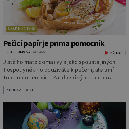
NAŠE KUCHYNĚ
Pečicí papír je prima pomocník
LENKA KORANDOVÁ
20.7.2026
PŘEHRÁT
Jistě ho máte doma i vy a jako spousta jiných
hospodyněk ho používáte k pečení, ale umí
toho mnohem víc. Za hlavní výhodu mnozí
považují to, že nemusí vymazávat plech, ať už
ZOBRAZIT VÍCE
pečou moučníky nebo nějaký druh slaného
pečiva. Ale to zdaleka není všechno. Papír se dá
použít na vyložení jakékoliv nádoby, když
nechceme, aby se její obsah přichytil na stěnu a
připálil. Například když pečete v