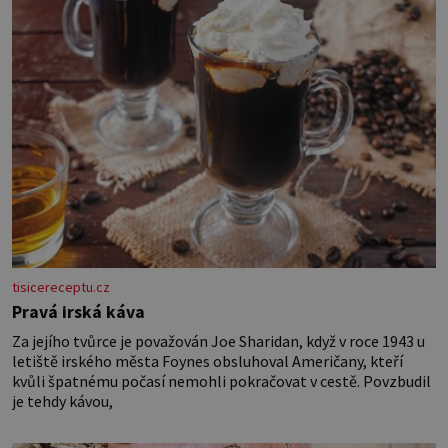
Losinách nebo v termálním
tisicereceptu.cz
Pravá irská káva
Za jejího tvůrce je považován Joe Sharidan, když v roce 1943 u
letiště irského města Foynes obsluhoval Američany, kteří
kvůli špatnému počasí nemohli pokračovat v cestě. Povzbudil
je tehdy kávou,