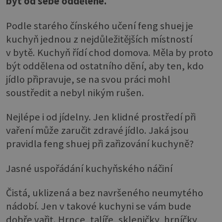
být od sebe oddělené.
Podle starého čínského učení feng shuej je
kuchyň jednou z nejdůležitějších místností
v bytě. Kuchyň řídí chod domova. Měla by proto
být oddělena od ostatního dění, aby ten, kdo
jídlo připravuje, se na svou práci mohl
soustředit a nebyl nikým rušen.
Nejlépe i od jídelny. Jen klidné prostředí při
vaření může zaručit zdravé jídlo. Jaká jsou
pravidla feng shuej při zařizování kuchyně?
Jasné uspořádání kuchyňského náčiní
Čistá, uklizená a bez navršeného neumytého
nádobí. Jen v takové kuchyni se vám bude
dobře vařit. Hrnce, talíře, skleničky, hrníčky,