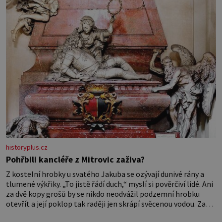
historyplus.cz
Pohřbili kancléře z Mitrovic zaživa?
Z kostelní hrobky u svatého Jakuba se ozývají dunivé rány a
tlumené výkřiky. „To jistě řádí duch,“ myslí si pověrčiví lidé. Ani
za dvě kopy grošů by se nikdo neodvážil podzemní hrobku
otevřít a její poklop tak raději jen skrápí svěcenou vodou. Za
několik dní divné burácení skutečně ustane. Když o mnoho let