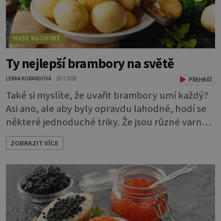
NAŠE KUCHYNĚ
Ty nejlepší brambory na světě
LENKA KORANDOVÁ
29.7.2026
PŘEHRÁT
Také si myslíte, že uvařit brambory umí každý?
Asi ano, ale aby byly opravdu lahodné, hodí se
některé jednoduché triky. Že jsou různé varné
typy od A, tedy na saláty, po D na kaši, určitě
ZOBRAZIT VÍCE
víte, takže vyberete podle toho, co chcete
právě uvařit. Vařte správně Spousta lidí vaří
brambory tak, že nalijí do hrnce vodu, osolí ji,
přidají brambory nakrájené na kousky a dají
vařit. Brambor