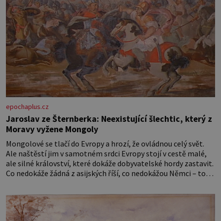
epochaplus.cz
Jaroslav ze Šternberka: Neexistující šlechtic, který z
Moravy vyžene Mongoly
Mongolové se tlačí do Evropy a hrozí, že ovládnou celý svět.
Ale naštěstí jim v samotném srdci Evropy stojí v cestě malé,
ale silné království, které dokáže dobyvatelské hordy zastavit.
Co nedokáže žádná z asijských říší, co nedokážou Němci – to
dokáže český král. Nebo že by ne? Mongolové od roku 1223
postupují podél Kaspického a Azovského moře,