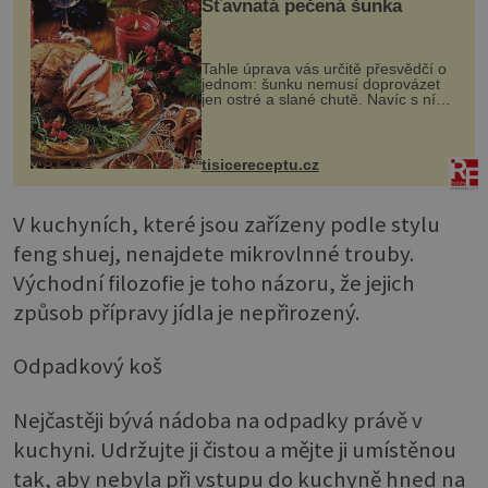
Šťavnatá pečená šunka
Tahle úprava vás určitě přesvědčí o
jednom: šunku nemusí doprovázet
jen ostré a slané chutě. Navíc s ní
nakrmíte poměrně hodně hladových
krků. Ingredience sádlo 3 kg šunky
vcelku 3 stroužky česneku hl...
tisicereceptu.cz
V kuchyních, které jsou zařízeny podle stylu
feng shuej, nenajdete mikrovlnné trouby.
Východní filozofie je toho názoru, že jejich
způsob přípravy jídla je nepřirozený.
Odpadkový koš
Nejčastěji bývá nádoba na odpadky právě v
kuchyni. Udržujte ji čistou a mějte ji umístěnou
tak, aby nebyla při vstupu do kuchyně hned na