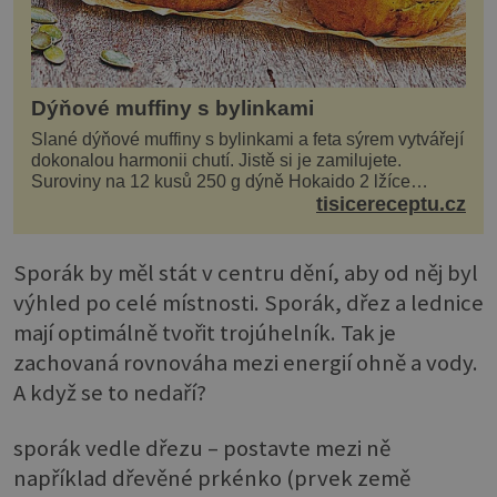
Dýňové muffiny s bylinkami
Slané dýňové muffiny s bylinkami a feta sýrem vytvářejí
dokonalou harmonii chutí. Jistě si je zamilujete.
Suroviny na 12 kusů 250 g dýně Hokaido 2 lžíce
olivového oleje sůl, pepř hrst nasekaných špen...
tisicereceptu.cz
Sporák by měl stát v centru dění, aby od něj byl
výhled po celé místnosti. Sporák, dřez a lednice
mají optimálně tvořit trojúhelník. Tak je
zachovaná rovnováha mezi energií ohně a vody.
A když se to nedaří?
sporák vedle dřezu – postavte mezi ně
například dřevěné prkénko (prvek země