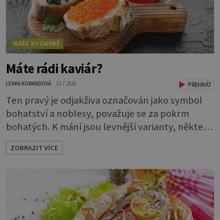
NAŠE KUCHYNĚ
Máte rádi kaviár?
LENKA KORANDOVÁ
23.7.2026
PŘEHRÁT
Ten pravý je odjakživa označován jako symbol
bohatství a noblesy, považuje se za pokrm
bohatých. K mání jsou levnější varianty, některé
jsou ale dobarvovány a obsahují aditiva. Kaviár
ZOBRAZIT VÍCE
jsou jikry vybraných druhů ryb. Je to zdravá
lahůdka. Najdete v něm plnohodnotné
bílkoviny, zdravé tuky, vitaminy A, D, E i B a
minerální látky draslík, fosfor, hořčík a jód.
Černý nebo červený