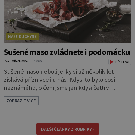
NAŠE KUCHYNĚ
Sušené maso zvládnete i podomácku
EVA HOŘÁNKOVÁ
9.7.2026
PŘEHRÁT
Sušené maso neboli jerky si už několik let
získává příznivce i u nás. Kdysi to bylo cosi
neznámého, o čem jsme jen kdysi četli v
knihách o americkém západě. Dneska si je
ZOBRAZIT VÍCE
můžeme klidně koupit, ale také, což je ještě
lepší, sami udělat. Můžete si je dát jen tak pro
chuť, ale oceníte je i jako malou svačinku
během dne a určitě se vám hodí na výletě,
DALŠÍ ČLÁNKY Z RUBRIKY ›