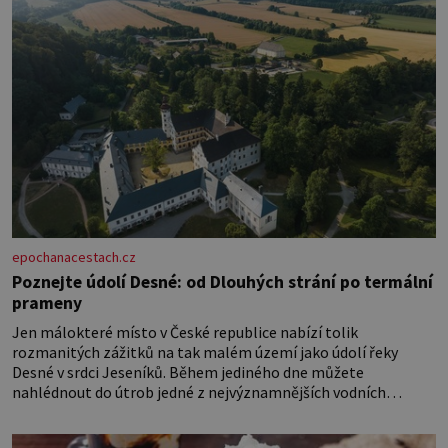
epochanacestach.cz
Poznejte údolí Desné: od Dlouhých strání po termální
prameny
Jen málokteré místo v České republice nabízí tolik
rozmanitých zážitků na tak malém území jako údolí řeky
Desné v srdci Jeseníků. Během jediného dne můžete
nahlédnout do útrob jedné z nejvýznamnějších vodních
elektráren v Evropě, vydat se na horské hřebeny, projet se na
koloběžce a den zakončit poznáváním památek ve Velkých