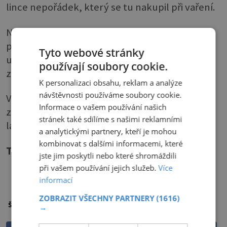
lince nepořádek, který se tu nakupil při vaření.
Nádobí se snadno umístí do myčky, utěrku
pověste, pracovní desku setřete, potraviny
Tyto webové stránky
ukliďte. Můžete také ztlumit centrální světlo a
používají soubory cookie.
zapálit svíčky na jídelním stole.
K personalizaci obsahu, reklam a analýze
návštěvnosti používáme soubory cookie.
Východní esoterici jsou si jisti, že pro dobré
Informace o vašem používání našich
zažívání je nezbytná při stolování přívětivá,
stránek také sdílíme s našimi reklamními
laskavá a klidná atmosféra.
a analytickými partnery, kteří je mohou
kombinovat s dalšími informacemi, které
Text
: Dana Pešková,
Foto
: PX FUEL
jste jim poskytli nebo které shromáždili
při vašem používání jejich služeb.
Více
PŘEHRÁT ČLÁNEK
informací
ZOBRAZIT VŠECHNY PARTNERY
(1616)
kuchyň
Štítky:
→