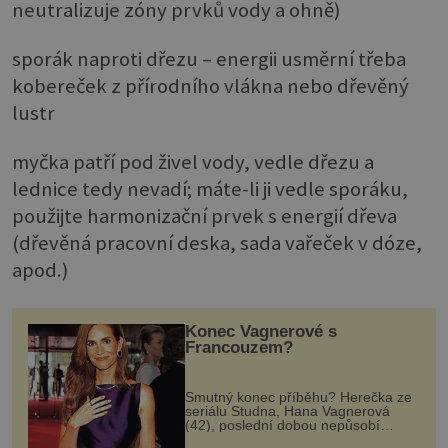
neutralizuje zóny prvků vody a ohně)
sporák naproti dřezu – energii usměrní třeba
kobereček z přírodního vlákna nebo dřevěný
lustr
myčka patří pod živel vody, vedle dřezu a
lednice tedy nevadí; máte-li ji vedle sporáku,
použijte harmonizační prvek s energií dřeva
(dřevěná pracovní deska, sada vařeček v dóze,
apod.)
Konec Vagnerové s
Francouzem?
Smutný konec příběhu? Herečka ze
seriálu Studna, Hana Vagnerová
(42), poslední dobou nepůsobí
nejšťastněji. Ačkoli časy její anorexie