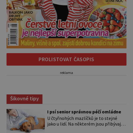
PROLISTOVAT ČASOPIS
reklama
Šikovné tipy
I psí senior správnou péčí omládne
U čtyřnohých mazlíčků je to stejné
jako u lidí. Na některém jsou přibývající
léta znát hned na první pohled, u