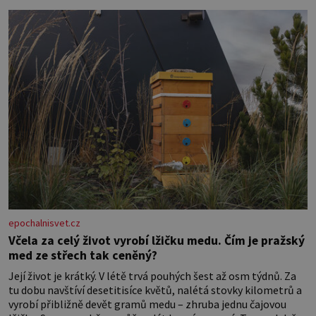
Nemusíte však zoufat. Pokud budete mít promyšlený
jídelníček, žadné pařáky si na vás
epochalnisvet.cz
Včela za celý život vyrobí lžičku medu. Čím je pražský
med ze střech tak ceněný?
Její život je krátký. V létě trvá pouhých šest až osm týdnů. Za
tu dobu navštíví desetitisíce květů, nalétá stovky kilometrů a
vyrobí přibližně devět gramů medu – zhruba jednu čajovou