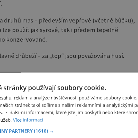
.
na druhů mas – především vepřové (včetně bůčku),
aso lze použít jak syrové, tak i předem tepelně
ebo konzervované.
lavně drůbeží – za „top“ jsou považována husí.
 stránky používají soubory cookie.
obsahu, reklam a analýze návštěvnosti používáme soubory cookie.
ašich stránek také sdílíme s našimi reklamními a analytickými par
 s dalšími informacemi, které jste jim poskytli nebo které shro
služeb.
Více informací
HNY PARTNERY
(1616) →