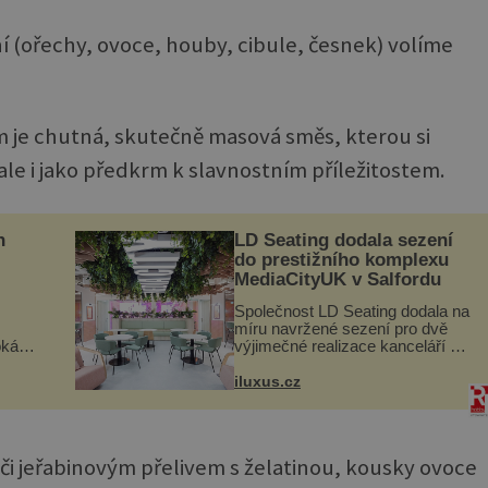
ní (ořechy, ovoce, houby, cibule, česnek) volíme
 je chutná, skutečně masová směs, kterou si
 ale i jako předkrm k slavnostním příležitostem.
n
LD Seating dodala sezení
do prestižního komplexu
MediaCityUK v Salfordu
Společnost LD Seating dodala na
míru navržené sezení pro dvě
oká
výjimečné realizace kanceláří v
však
areálu MediaCityUK v anglickém
Salfordu – konkrétně do budov
iluxus.cz
í
Blue Tower a Orange Tower.
nému
Komplex budov Media...
či jeřabinovým přelivem s želatinou, kousky ovoce