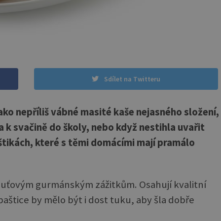
Sdílet na Twitteru
ako nepříliš vábné masité kaše nejasného složení,
k svačině do školy, nebo když nestihla uvařit
štikách, které s těmi domácími mají pramálo
huťovým gurmánským zážitkům. Osahují kvalitní
aštice by mělo být i dost tuku, aby šla dobře