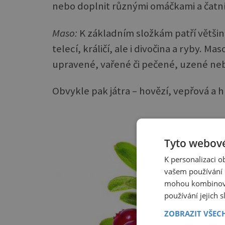
nebo doplnit různými omáčkami a čatní
Maso
:
K základním složkám patří větši
telecí, králičí, ale i divočina a ryby. M
upravené, vařené či pečené, uzené n
Obvykle pak játra – hovězí, vepřová a h
Tyto webové
K personalizaci 
vašem používání n
mohou kombinovat
používání jejich 
ZOBRAZIT VŠEC