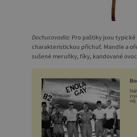
Dochucovadla:
Pro paštiky jsou typické
charakteristickou příchuť. Mandle a oře
sušené meruňky, fíky, kandované ovoce 
Bo
vst
Náh
zry
něj
nič