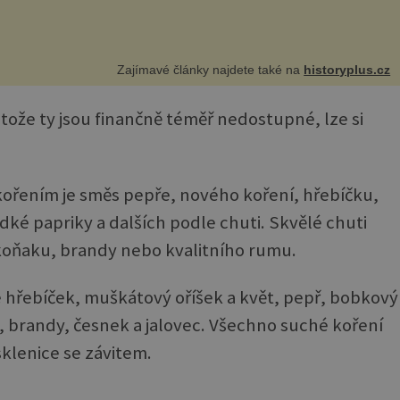
Zajímavé články najdete také na
historyplus.cz
rotože ty jsou finančně téměř nedostupné, lze si
ořením je směs pepře, nového koření, hřebíčku,
dké papriky a dalších podle chuti. Skvělé chuti
 koňaku, brandy nebo kvalitního rumu.
e hřebíček, muškátový oříšek a květ, pepř, bobkový
ak, brandy, česnek a jalovec. Všechno suché koření
klenice se závitem.