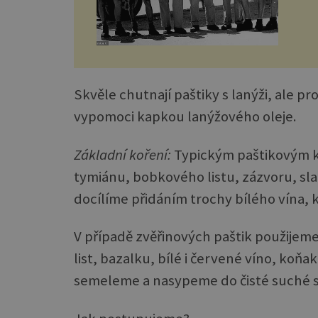
Skvěle chutnají paštiky s lanýži, ale p
vypomoci kapkou lanýžového oleje.
Základní koření:
Typickým paštikovým k
tymiánu, bobkového listu, zázvoru, sla
docílíme přidáním trochy bílého vína,
V případě zvěřinových paštik použijem
list, bazalku, bílé i červené víno, koň
semeleme a nasypeme do čisté suché s