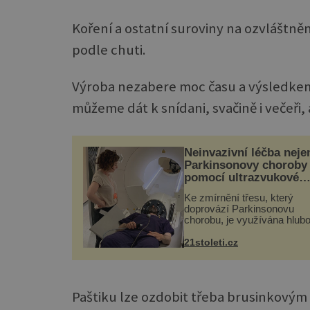
Koření a ostatní suroviny na ozvláštně
podle chuti.
Výroba nezabere moc času a výsledkem
můžeme dát k snídani, svačině i večeři,
Neinvazivní léčba neje
Parkinsonovy choroby
pomocí ultrazvukové
„helmy“
Ke zmírnění třesu, který
doprovází Parkinsonovu
chorobu, je využívána hlub
mozková stimulace, která 
vyžaduje vysoce invazivní
21stoleti.cz
zákrok. Ultrazvuk zase nen
vhodný k dostatečně přes
zacílení ...
Paštiku lze ozdobit třeba brusinkovým 