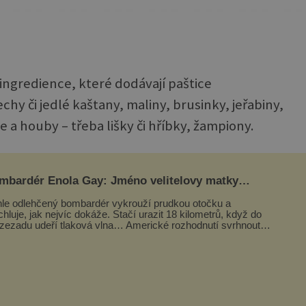
 ingredience, které dodávají paštice
chy či jedlé kaštany, maliny, brusinky, jeřabiny,
a houby – třeba lišky či hříbky, žampiony.
mbardér Enola Gay: Jméno velitelovy matky
oupilo do dějin
le odlehčený bombardér vykrouží prudkou otočku a
chluje, jak nejvíc dokáže. Stačí urazit 18 kilometrů, když do
 zezadu udeří tlaková vlna… Americké rozhodnutí svrhnout
ivou jadernou bombu ...