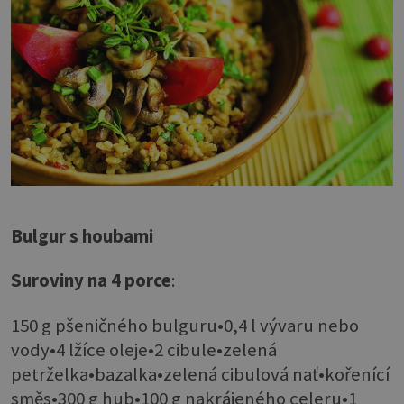
Bulgur s houbami
Suroviny na 4 porce
:
150 g pšeničného bulguru•0,4 l vývaru nebo
vody•4 lžíce oleje•2 cibule•zelená
petrželka•bazalka•zelená cibulová nať•kořenící
směs•300 g hub•100 g nakrájeného celeru•1