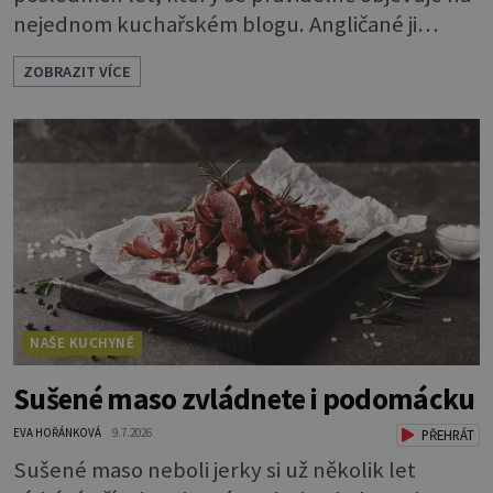
nejednom kuchařském blogu. Angličané ji
nazývají mirror glaze, tedy zrcadlová poleva, a
ZOBRAZIT VÍCE
opravdu se jako zrcadlo blyští. Pokud vás
napadlo, že byste si ji také rádi zkusili, klidně se
do toho dejte. A jaký že zázrak způsobí, že
vytvoříte takový lesk? Vlastně je to jednoduché.
Dort musíte před politím pár
NAŠE KUCHYNĚ
Sušené maso zvládnete i podomácku
EVA HOŘÁNKOVÁ
9.7.2026
PŘEHRÁT
Sušené maso neboli jerky si už několik let