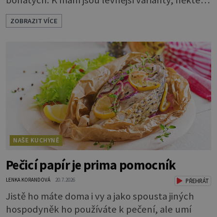
bohatých. K mání jsou levnější varianty, některé
jsou ale dobarvovány a obsahují aditiva. Kaviár
ZOBRAZIT VÍCE
jsou jikry vybraných druhů ryb. Je to zdravá
lahůdka. Najdete v něm plnohodnotné
bílkoviny, zdravé tuky, vitaminy A, D, E i B a
minerální látky draslík, fosfor, hořčík a jód.
Černý nebo červený
NAŠE KUCHYNĚ
Pečicí papír je prima pomocník
LENKA KORANDOVÁ
20.7.2026
PŘEHRÁT
Jistě ho máte doma i vy a jako spousta jiných
hospodyněk ho používáte k pečení, ale umí