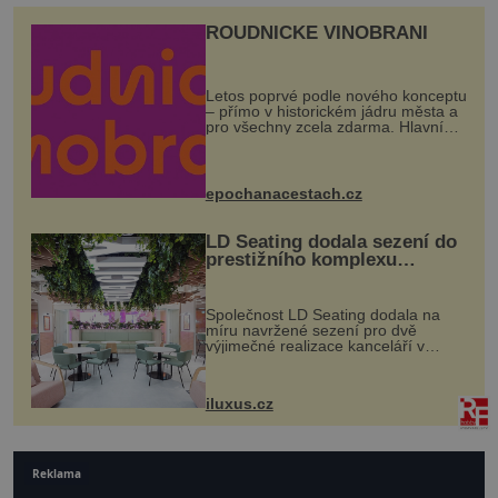
ROUDNICKÉ VINOBRANÍ
Letos poprvé podle nového konceptu
– přímo v historickém jádru města a
pro všechny zcela zdarma. Hlavní
program se odehraje na Karlově a
Husově náměstí. Návštěvníci se
mohou těšit na víno, burčák, pes...
epochanacestach.cz
LD Seating dodala sezení do
prestižního komplexu
MediaCityUK v Salfordu
Společnost LD Seating dodala na
míru navržené sezení pro dvě
výjimečné realizace kanceláří v
areálu MediaCityUK v anglickém
Salfordu – konkrétně do budov Blue
Tower a Orange Tower. Komplex
iluxus.cz
budov Media...
Reklama