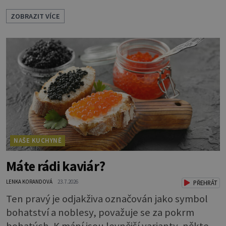
typy od A, tedy na saláty, po D na kaši, určitě
ZOBRAZIT VÍCE
víte, takže vyberete podle toho, co chcete
právě uvařit. Vařte správně Spousta lidí vaří
brambory tak, že nalijí do hrnce vodu, osolí ji,
přidají brambory nakrájené na kousky a dají
vařit. Brambor
NAŠE KUCHYNĚ
Máte rádi kaviár?
LENKA KORANDOVÁ
23.7.2026
PŘEHRÁT
Ten pravý je odjakživa označován jako symbol
bohatství a noblesy, považuje se za pokrm