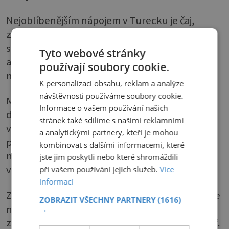
Nejoblíbenějším nápojem v Turecku je čaj,
zejména černý, velmi silný, podávaný ve
sklenicích ve tvaru tulipánu. Populární je také
Tyto webové stránky
ayran, kyselý nápoj vyrobený z jogurtu a vody,
používají soubory cookie.
někdy se do něj přidává i trocha soli.
K personalizaci obsahu, reklam a analýze
návštěvnosti používáme soubory cookie.
Místo vody lze použít i okurkovou šťávu a k
Informace o vašem používání našich
dochucení česnek. V zimě se pije boza, nápoj
stránek také sdílíme s našimi reklamními
vyrobený z mírně kvašeného prosa s chutí
a analytickými partnery, kteří je mohou
podobnou vaječnému koňaku, nebo sahlep,
kombinovat s dalšími informacemi, které
nápoj z rozmělněných hlíz divoké orchideje. Je
jste jim poskytli nebo které shromáždili
velice sladký, podává se sypaný skořicí.
při vašem používání jejich služeb.
Více
informací
Z Turecka pocházejí vynikajících suchá vína, ale
ZOBRAZIT VŠECHNY PARTNERY
(1616)
nejtypičtějším alkoholem je raki, vyrobený
→
z anýzu. Pije se s vodou a říká se mu „lví mléko“.