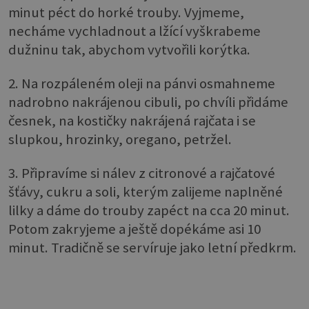
minut péct do horké trouby. Vyjmeme,
necháme vychladnout a lžící vyškrabeme
dužninu tak, abychom vytvořili korýtka.
2. Na rozpáleném oleji na pánvi osmahneme
nadrobno nakrájenou cibuli, po chvíli přidáme
česnek, na kostičky nakrájená rajčata i se
slupkou, hrozinky, oregano, petržel.
3. Připravíme si nálev z citronové a rajčatové
šťávy, cukru a soli, kterým zalijeme naplněné
lilky a dáme do trouby zapéct na cca 20 minut.
Potom zakryjeme a ještě dopékáme asi 10
minut. Tradičně se servíruje jako letní předkrm.