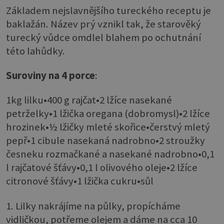
Základem nejslavnějšího tureckého receptu je
baklažán. Název prý vznikl tak, že starověký
turecký vůdce omdlel blahem po ochutnání
této lahůdky.
Suroviny na 4 porce
:
1kg lilku•400 g rajčat•2 lžíce nasekané
petrželky•1 lžička oregana (dobromysl)•2 lžíce
hrozinek•½ lžičky mleté skořice•čerstvý mletý
pepř•1 cibule nasekaná nadrobno•2 stroužky
česneku rozmačkané a nasekané nadrobno•0,1
l rajčatové šťávy•0,1 l olivového oleje•2 lžíce
citronové šťávy•1 lžička cukru•sůl
1. Lilky nakrájíme na půlky, propícháme
vidličkou, potřeme olejem a dáme na cca 10