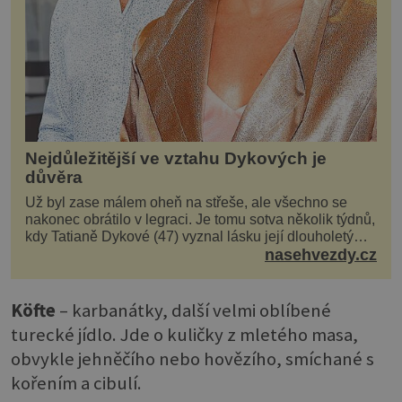
Nejdůležitější ve vztahu Dykových je
důvěra
Už byl zase málem oheň na střeše, ale všechno se
nakonec obrátilo v legraci. Je tomu sotva několik týdnů,
kdy Tatianě Dykové (47) vyznal lásku její dlouholetý
kolega a kamarád. Lidé si hned mysleli, ž...
nasehvezdy.cz
Köfte
– karbanátky, další velmi oblíbené
turecké jídlo. Jde o kuličky z mletého masa,
obvykle jehněčího nebo hovězího, smíchané s
kořením a cibulí.