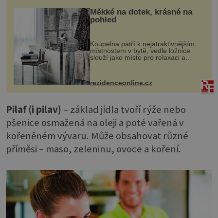
Měkké na dotek, krásné na
pohled
Koupelna patří k nejatraktivnějším
místnostem v bytě, vedle ložnice
slouží jako místo pro relaxaci a
odpočinek. Koupelnový textil –
ručníky, osušky a koberečky –
mohou jako mávnutím kouzelného
rezidenceonline.cz
proutku...
Pilaf (i pilav)
– základ jídla tvoří rýže nebo
pšenice osmažená na oleji a poté vařená v
kořeněném vývaru. Může obsahovat různé
příměsi – maso, zeleninu, ovoce a koření.