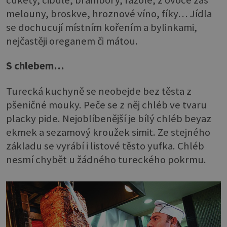
cukety, cibule, brambory, fazole, z ovoce zas
melouny, broskve, hroznové víno, fíky… Jídla
se dochucují místním kořením a bylinkami,
nejčastěji oreganem či mátou.
S chlebem…
Turecká kuchyně se neobejde bez těsta z
pšeničné mouky. Peče se z něj chléb ve tvaru
placky pide. Nejoblíbenější je bílý chléb beyaz
ekmek a sezamový kroužek simit. Ze stejného
základu se vyrábí i listové těsto yufka. Chléb
nesmí chybět u žádného tureckého pokrmu.