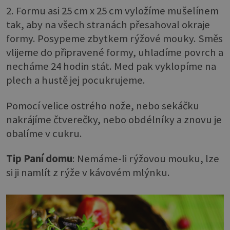
2. Formu asi 25 cm x 25 cm vyložíme mušelínem
tak, aby na všech stranách přesahoval okraje
formy. Posypeme zbytkem rýžové mouky. Směs
vlijeme do připravené formy, uhladíme povrch a
necháme 24 hodin stát. Med pak vyklopíme na
plech a hustě jej pocukrujeme.
Pomocí velice ostrého nože, nebo sekáčku
nakrájíme čtverečky, nebo obdélníky a znovu je
obalíme v cukru.
Tip Paní domu
: Nemáme-li rýžovou mouku, lze
si ji namlít z rýže v kávovém mlýnku.