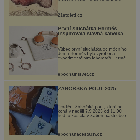
krystalků ukládá v blízkosti kloubů,
nejčastěji přitom postihuje palce na
nohou, a způsobuje bole...
21stoleti.cz
První sluchátka Hermés
inspirovala slavná kabelka
Vůbec první sluchátka od módního
domu Hermès byla vyrobena
experimentálním laboratoří Hermès
Ateliers Horizons. Elegantní gadget
si vyžádal dva roky vývoje a chlubí
se ručně šitou hovězí kůží a
epochalnisvet.cz
kovový...
ZÁBOŘSKÁ POUŤ 2025
Tradiční Zábořská pouť, která se
koná v neděli 7.9.2025 od 11:00
hod. u kostela v Záboří, části obce
Kly u Mělníka. V programu naleznete
komentovanou prohlídku kostela,
dobovou hudbu, řemesla, atrakce...
epochanacestach.cz