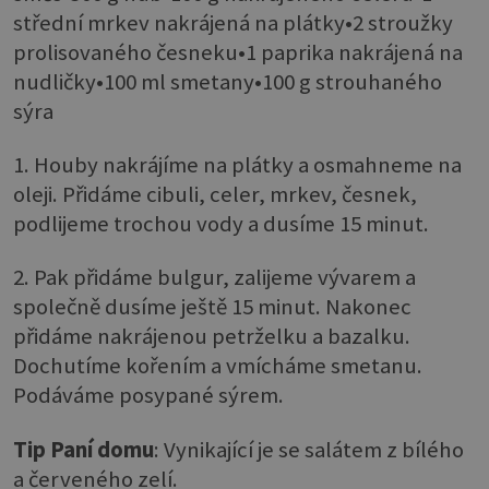
střední mrkev nakrájená na plátky•2 stroužky
prolisovaného česneku•1 paprika nakrájená na
nudličky•100 ml smetany•100 g strouhaného
sýra
1. Houby nakrájíme na plátky a osmahneme na
oleji. Přidáme cibuli, celer, mrkev, česnek,
podlijeme trochou vody a dusíme 15 minut.
2. Pak přidáme bulgur, zalijeme vývarem a
společně dusíme ještě 15 minut. Nakonec
přidáme nakrájenou petrželku a bazalku.
Dochutíme kořením a vmícháme smetanu.
Podáváme posypané sýrem.
Tip Paní domu
: Vynikající je se salátem z bílého
a červeného zelí.