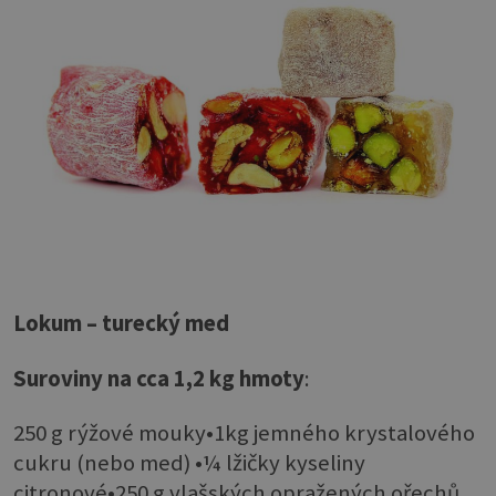
Lokum – turecký med
Suroviny na cca 1,2 kg hmoty
:
250 g rýžové mouky•1kg jemného krystalového
cukru (nebo med) •¼ lžičky kyseliny
citronové•250 g vlašských opražených ořechů