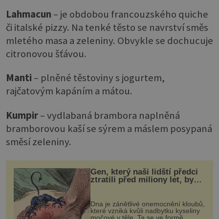
Lahmacun
– je obdobou francouzského quiche
či italské pizzy. Na tenké těsto se navrství směs
mletého masa a zeleniny. Obvykle se dochucuje
citronovou šťávou.
Manti
– plněné těstoviny s jogurtem,
rajčatovým kapáním a mátou.
Kumpir
– vydlabaná brambora naplněná
bramborovou kaší se sýrem a máslem posypaná
směsí zeleniny.
Gen, který naši lidští předci
ztratili před miliony let, by
mohl pomoci s léčbou
„nemoci králů“
Dna je zánětlivé onemocnění kloubů,
které vzniká kvůli nadbytku kyseliny
močové v těle. Ta se ve formě