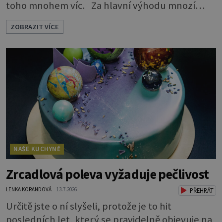
toho mnohem víc. Za hlavní výhodu mnozí
považují to, že nemusí vymazávat plech, ať už
ZOBRAZIT VÍCE
pečou moučníky nebo nějaký druh slaného
pečiva. Ale to zdaleka není všechno. Papír se dá
použít na vyložení jakékoliv nádoby, když
nechceme, aby se její obsah přichytil na stěnu a
připálil. Například když pečete v
NAŠE KUCHYNĚ
Zrcadlová poleva vyžaduje pečlivost
LENKA KORANDOVÁ
13.7.2026
PŘEHRÁT
Určitě jste o ní slyšeli, protože je to hit
posledních let, který se pravidelně objevuje na