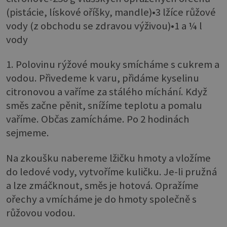
(pistácie, lískové oříšky, mandle)•3 lžíce růžové
vody (z obchodu se zdravou výživou)•1 a ¼ l
vody
1. Polovinu rýžové mouky smícháme s cukrem a
vodou. Přivedeme k varu, přidáme kyselinu
citronovou a vaříme za stálého míchání. Když
směs začne pěnit, snížíme teplotu a pomalu
vaříme. Občas zamícháme. Po 2 hodinách
sejmeme.
Na zkoušku nabereme lžičku hmoty a vložíme
do ledové vody, vytvoříme kuličku. Je-li pružná
a lze zmáčknout, směs je hotová. Opražíme
ořechy a vmícháme je do hmoty společně s
růžovou vodou.