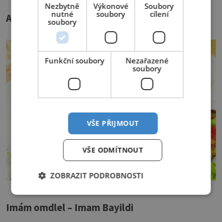
Nezbytně
Výkonové
Soubory
nutné
soubory
cílení
A něco na ochutnání…
soubory
Funkční soubory
Nezařazené
soubory
VŠE PŘIJMOUT
VŠE ODMÍTNOUT
ZOBRAZIT PODROBNOSTI
Imám omdlel – Imam Bayildi