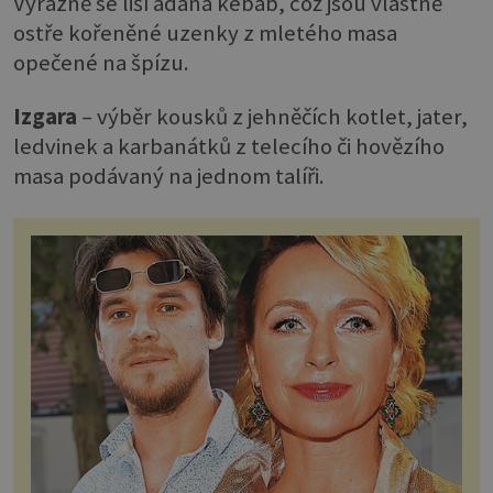
Výrazně se liší adana kebab, což jsou vlastně
ostře kořeněné uzenky z mletého masa
opečené na špízu.
Izgara
– výběr kousků z jehněčích kotlet, jater,
ledvinek a karbanátků z telecího či hovězího
masa podávaný na jednom talíři.