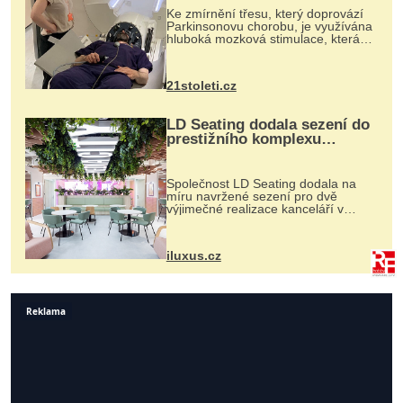
Ke zmírnění třesu, který doprovází
Parkinsonovu chorobu, je využívána
hluboká mozková stimulace, která
však vyžaduje vysoce invazivní
zákrok. Ultrazvuk zase není vhodný
k dostatečně přesnému zacílení ...
21stoleti.cz
LD Seating dodala sezení do
prestižního komplexu
MediaCityUK v Salfordu
Společnost LD Seating dodala na
míru navržené sezení pro dvě
výjimečné realizace kanceláří v
areálu MediaCityUK v anglickém
Salfordu – konkrétně do budov Blue
Tower a Orange Tower. Komplex
iluxus.cz
budov Media...
Reklama