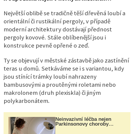
Největší oblibě se tradičně těší dřevěná loubí a
orientální či rustikální pergoly, v případě
moderní architektury dostávají přednost
pergoly kovové. Stále oblíbenější jsou i
konstrukce pevně opřené o zeď.
Ty se objevují v městské zástavbě jako zastínění
teras u domů. Setkáváme se i s variantou, kdy
jsou stínící trámky loubí nahrazeny
bambusovými a proutěnými roletami nebo
makrolonem (druh plexiskla) či jiným
polykarbonátem.
Neinvazivní léčba nejen
Parkinsonovy choroby
pomocí ultrazvukové
„helmy“