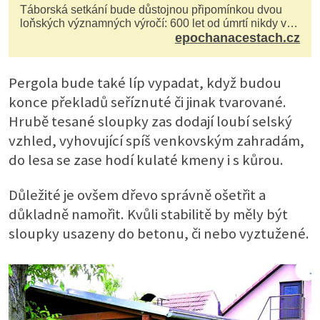
Táborská setkání bude důstojnou připomínkou dvou
loňských významných výročí: 600 let od úmrtí nikdy v
poli neporaženého hejtmana Jana Žižky z Tr...
epochanacestach.cz
Pergola bude také líp vypadat, když budou
konce překladů seříznuté či jinak tvarované.
Hrubě tesané sloupky zas dodají loubí selský
vzhled, vyhovující spíš venkovským zahradám,
do lesa se zase hodí kulaté kmeny i s kůrou.
Důležité je ovšem dřevo správně ošetřit a
důkladně namořit. Kvůli stabilitě by měly být
sloupky usazeny do betonu, či nebo vyztužené.