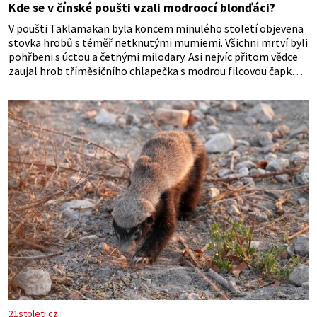
Kde se v čínské poušti vzali modroocí blonďáci?
V poušti Taklamakan byla koncem minulého století objevena
stovka hrobů s téměř netknutými mumiemi. Všichni mrtví byli
pohřbeni s úctou a četnými milodary. Asi nejvíc přitom vědce
zaujal hrob tříměsíčního chlapečka s modrou filcovou čapkou,
z níž se draly blonďaté vlásky. Fakt, že jsou těla dávných lidí
nesmírně dobře zachovalá, přičítají odborníci zdejším
klimatickým podmínkám. Sucho, prosolené písky a extrémně
21stoleti.cz