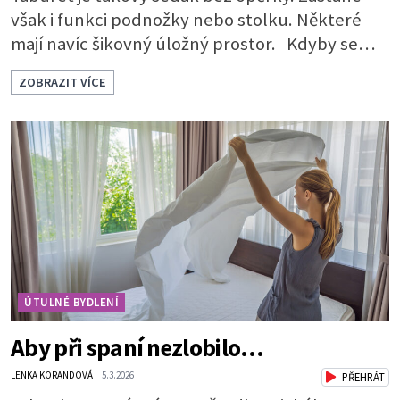
však i funkci podnožky nebo stolku. Některé
mají navíc šikovný úložný prostor. Kdyby se
rozdávaly ceny za nejskromnější, a přitom
ZOBRAZIT VÍCE
užitečný a praktický kus nábytku, určitě by
vyhrál taburet. Je nevtíravý, nenápadný, klidně
si sedí opodál a čeká, až na něj přijde řada, aniž
by jakkoli rušil nebo překážel. A když je ho
zapotřebí, je pohotově p
ÚTULNÉ BYDLENÍ
Aby při spaní nezlobilo…
LENKA KORANDOVÁ
5.3.2026
PŘEHRÁT