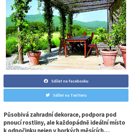
Sdílet na Facebooku
Sdílet na Twitteru
Působivá zahradní dekorace, podpora pod
pnoucí rostliny, ale každopádně ideální místo
k odpočinku nejen v horkých měsících…