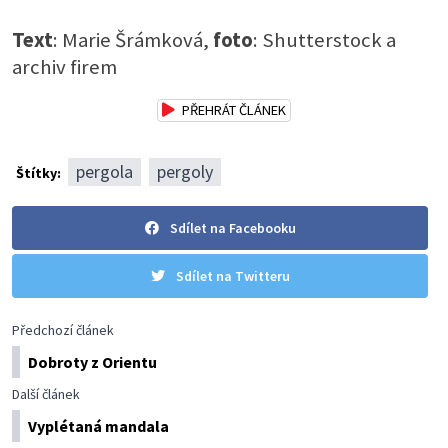
Text
: Marie Šrámková,
foto
: Shutterstock a
archiv firem
PŘEHRÁT ČLÁNEK
pergola
pergoly
Štítky:
Sdílet na Facebooku
Sdílet na Twitteru
Předchozí článek
Dobroty z Orientu
Další článek
Vyplétaná mandala