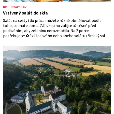
nejsemsama.cz
Vrstvený salát do skla
Salát na cesty i do práce můžete různě obměňovat podle
toho, co máte doma. Zálivkou ho zalijte až těsně před
podáváním, aby zeleninu nerozmočila. Na 2 porce
potřebujete: ✿ 1/4 ledového nebo jiného salátu (římský salát,
polníček…) ✿ 1 malá konzerva kukuřice ✿ ½ okurky ✿ 2
rajčata Zálivka: ✿ 4 lžíce olivového oleje ✿ 1 lžíci citronové
šťávy ✿ ½ stroužku