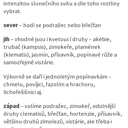
intenzitou slunečního svitu a dle toho rostliny
vybrat.
sever
– hodí se podražec nebo břečťan
jih
– vhodné jsou i kvetoucí druhy – akébie,
trubač (kampsis), zimokeře, plamének
(klematis), jasmín, přísavník, popínavé růže a
samozřejmě vistárie.
Výborně se daří i jednoletým popínavkám –
chmelu, povíjici, fazolím a hrachoru,
lichořešišnici aj.
západ
– volíme podražec, zimokeř, odolnější
druhy clematisů, břečťan, hortenzie, přísavník,
většinu druhů zimolezů, vistárie, ale třeba i