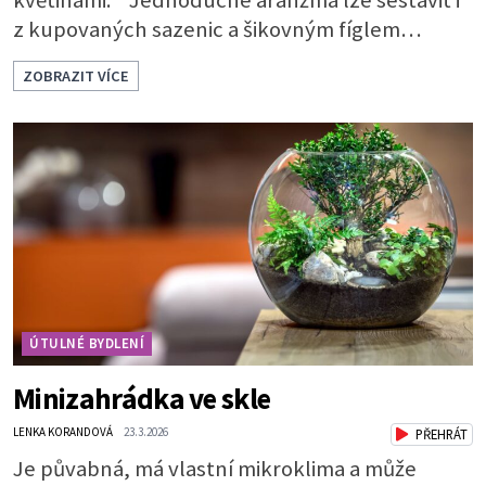
květinami. Jednoduché aranžmá lze sestavit i
z kupovaných sazenic a šikovným fíglem
docílíte toho, aby výsledek působil jako dílo
ZOBRAZIT VÍCE
profesionála. Rostliny vyndejte z pěstebních
květináčků a zasaďte je. Povrch zeminy pod listy
pokryjte mechem. Podél okraje pak pomocí
lžíce nasypejte dekorativní štěrk.Díky úpravě
povrchu je z obyčejn
ÚTULNÉ BYDLENÍ
Minizahrádka ve skle
LENKA KORANDOVÁ
23.3.2026
PŘEHRÁT
Je půvabná, má vlastní mikroklima a může