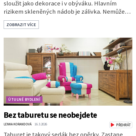
sloužit jako dekorace i v obýváku. Hlavním
rizikem skleněných nádob je zálivka. Nemůže
odtékat a bude se hromadit u dna. To by rychle
ZOBRAZIT VÍCE
vedlo k zahnívání rostlin. Proto je nutné
vytvořit dostatečně vysokou drenážní vrstvu,
která vodu pojme a bude chránit kořeny.
Potřebuje 3 vrstvy: * Na dno dobře vymyté
nádoby naskládejte omyté oblázky. Vrstva by m
ÚTULNÉ BYDLENÍ
Bez taburetu se neobejdete
LENKA KORANDOVÁ
16.3.2026
PŘEHRÁT
Taburet je takový sedák bez opěrky. Zastane