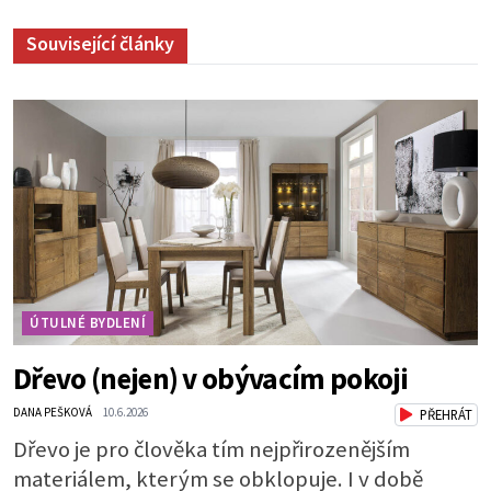
Související články
ÚTULNÉ BYDLENÍ
Dřevo (nejen) v obývacím pokoji
DANA PEŠKOVÁ
10.6.2026
PŘEHRÁT
Dřevo je pro člověka tím nejpřirozenějším
materiálem, kterým se obklopuje. I v době