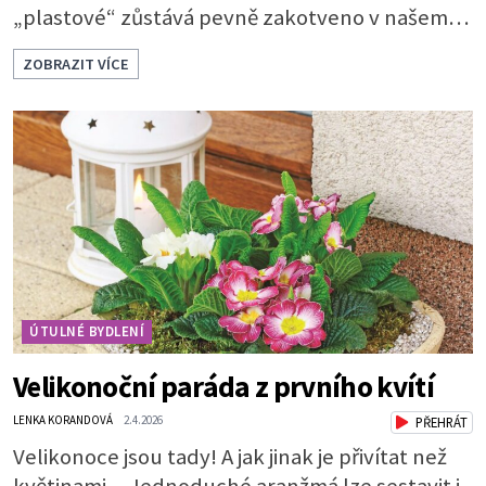
„plastové“ zůstává pevně zakotveno v našem
životě. Se dřevem jsme tak srostlí, že je nám
ZOBRAZIT VÍCE
příjemné na dotyk, voní nám a podporuje
kladné vlivy našeho prostředí. Máte chuť
pořídit si 100% masiv a nevíte, jestli se bude do
vašeho interiéru hodit?Dřevěný nábytek sluší
každému pokoji. Jak ho správně použít? Které
tedy
ÚTULNÉ BYDLENÍ
Velikonoční paráda z prvního kvítí
LENKA KORANDOVÁ
2.4.2026
PŘEHRÁT
Velikonoce jsou tady! A jak jinak je přivítat než