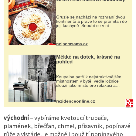
Gruzie se nachází na rozhraní dvou
kontinentů a právě to se promítá i do
její kuchyně. Snoubí se v ní
evropské a asijské chutě a díky tomu
vznikají rozmanité a chuťově bohaté
pokrmy, které rozhodně st...
nejsemsama.cz
Měkké na dotek, krásné na
pohled
Koupelna patří k nejatraktivnějším
místnostem v bytě, vedle ložnice
slouží jako místo pro relaxaci a
odpočinek. Koupelnový textil –
ručníky, osušky a koberečky –
mohou jako mávnutím kouzelného
rezidenceonline.cz
proutku...
východní
– vybíráme kvetoucí trubače,
plamének, břečťan, chmel, přísavník, popínavé
růže a vistárie, je možné i použití popínavého