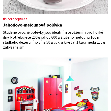
tisicereceptu.cz
Jahodovo-melounová polévka
Studené ovocné polévky jsou ideálním osvěžením pro horké
dny. Potřebujete 200 g jahod 600 g žlutého melounu 100 ml
sladkého dezertního vína 50 g cukru krystal 1 lžíci medu 200 g
zakysané sm