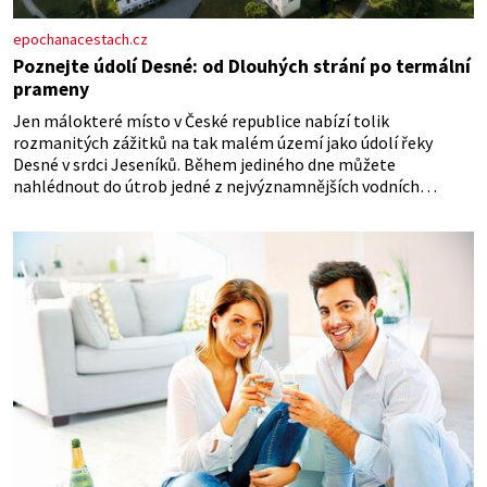
epochanacestach.cz
Poznejte údolí Desné: od Dlouhých strání po termální
prameny
Jen málokteré místo v České republice nabízí tolik
rozmanitých zážitků na tak malém území jako údolí řeky
Desné v srdci Jeseníků. Během jediného dne můžete
nahlédnout do útrob jedné z nejvýznamnějších vodních
elektráren v Evropě, vydat se na horské hřebeny, projet se na
koloběžce a den zakončit poznáváním památek ve Velkých
Losinách nebo v termálním