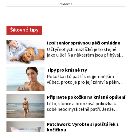
reklama
Šikovné tipy
I psí senior správnou péčí omládne
U čtyřnohých mazlíčků je to stejné
jako u lidí. Na některém jsou přibývající
léta znát hned na první pohled, u
jiného dlouho nic nezaznamenáte.
Tipy pro krásné rty
Přesto byste si měli staršího psa více
Pokožka rtů patří k nejjemnějším
všímat, aby vám neunikly důležité
vůbec, proto je pro její zdraví a pěkný
signály, že něco není v pořádku. Včasná
vzhled nutná odpovídající péče. Bez
péče mu může prodloužit i zkvalitnit
péče to nejde Rty se neliší jen barvou,
život. Hůře tráví U starších […]
Připravte pokožku na krásné opálení
ale také mnohem tenčí povrchovou
Léto, slunce a bronzová pokožka k
vrstvou než ostatní pleť a pokožka.
sobě neodmyslitelně patří. Jenže
Nezvláčňují je žádné mazové žlázy,
cesta ke krásnému opálení by neměla
proto jsou rty mnohem choulostivější
vést přes zarudnutí, pálení a loupající
a náchylné k vysychání a praskání.
Patchwork: Vyrobte si polštářek s
se kůže. Spálená pokožka není
Balzám na […]
kočičkou
známkou „základu“ pro opálení, ale