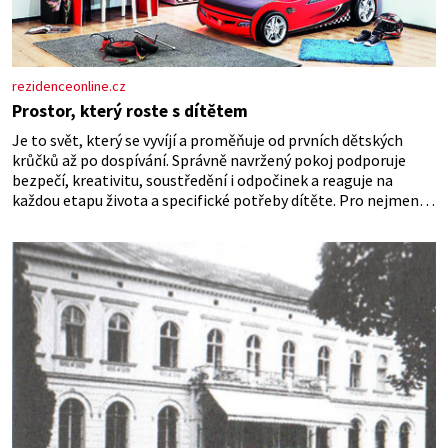
rezidenceonline.cz
Prostor, který roste s dítětem
Je to svět, který se vyvíjí a proměňuje od prvních dětských
krůčků až po dospívání. Správně navržený pokoj podporuje
bezpečí, kreativitu, soustředění i odpočinek a reaguje na
každou etapu života a specifické potřeby dítěte. Pro nejmenší
je klíčová jednoduchost, měkkost a bezpečí, proto by pokoj
miminka měl působit především klidně a útulně. Předškolní
věk je