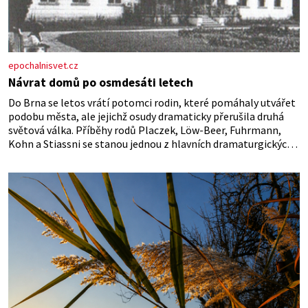
epochalnisvet.cz
Návrat domů po osmdesáti letech
Do Brna se letos vrátí potomci rodin, které pomáhaly utvářet
podobu města, ale jejichž osudy dramaticky přerušila druhá
světová válka. Příběhy rodů Placzek, Löw-Beer, Fuhrmann,
Kohn a Stiassni se stanou jednou z hlavních dramaturgických
linií festivalu židovské kultury ŠTETL FEST 2026. Některé
návraty nejsou jednoduché. Místa, která si člověk pamatuje z
rodinných vyprávění, už dávno