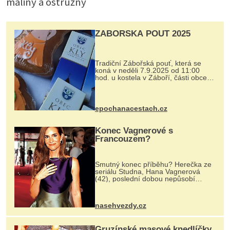
maliny a ostružny
ZÁBOŘSKÁ POUŤ 2025
Tradiční Zábořská pouť, která se
koná v neděli 7.9.2025 od 11:00
hod. u kostela v Záboří, části obce
Kly u Mělníka. V programu naleznete
komentovanou prohlídku kostela,
dobovou hudbu, řemesla, atrakce...
epochanacestach.cz
Konec Vagnerové s
Francouzem?
Smutný konec příběhu? Herečka ze
seriálu Studna, Hana Vagnerová
(42), poslední dobou nepůsobí
nejšťastněji. Ačkoli časy její anorexie
jsou už dávno pryč a opět se pyšnila
ženskými křivkami, najednou s...
nasehvezdy.cz
Gruzínské masové knedlíčky