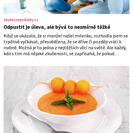
skutecnepribehy.cz
Odpustit je úleva, ale bývá to nesmírně těžké
Když se ukázalo, že si manžel našel milenku, rozhodla jsem se
trpělivě vyčkávat, přesvědčena, že se dříve či později vrátí k
rodině. Možná je to jedna z nejtěžších věcí na světě. Ale každý,
kdo s tím má nějaké zkušenosti, se zapřísahá, že pokud
odpustíte, znatelně se vám uleví. Když se ke mně doneslo, že si
manžel pořídil milenku,