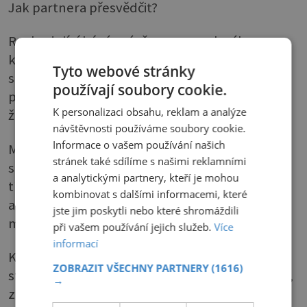
Jak partnera přesvědčit?
Rozhodující bývá právě onen prvek zábavy, na
který muži dobře slyší. Stejně důležité ale je
Tyto webové stránky
společně dojít k rozhodnutí, jaký typ aktivního
používají soubory cookie.
pohybu společně zkusíte. Preference mužů a
K personalizaci obsahu, reklam a analýze
žen se v tomto směru značně liší.
návštěvnosti používáme soubory cookie.
Informace o vašem používání našich
Muži jsou více soutěživí a dávají přednost
stránek také sdílíme s našimi reklamními
sportům, kde mohou vyhrávat. Naopak ženy
a analytickými partnery, kteří je mohou
tíhnout spíše ke kolektivním sportovním
kombinovat s dalšími informacemi, které
aktivitám, kde nejde o vítězství. Oceňují spíš
jste jim poskytli nebo které shromáždili
možnost trávit při cvičení čas s partnerem.
při vašem používání jejich služeb.
Více
informací
Kromě toho se ale zajímají více o estetickou
ZOBRAZIT VŠECHNY PARTNERY
(1616)
stránku pohybu a možnosti formování postavy,
→
zatímco mužům jde spíše o posilování.