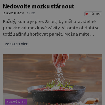
Nedovolte mozku stárnout
LENKA KORANDOVÁ
6.8.2026
PŘEHRÁT
Každý, komu je přes 25 let, by měl pravidelně
procvičovat mozkové závity. V tomto období se
totiž začíná zhoršovat paměť. Možná máte
problém vzpomenout si na jméno kolegy z
ZOBRAZIT VÍCE
práce. Nebo marně v paměti lovíte název
knížky, kterou jste nedávno přečetli. Je to
opravdu tak, s věkem jako kdyby se paměť
rozhodla stávkovat. Cvičte tělo i mozek
Procvičujte mozkové závity. Není to nijak slož
ZDRAVÝ STYL