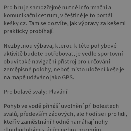
Pro hru je samozřejmě nutné informační a
komunikační cetrum, v češtině je to portál
kešky.cz. Tam se dozvíte, jak výpravy za kešemi
prakticky probíhají.
Nezbytnou výbava, kterou k této pohybové
aktivitě budete potřebovat, je vedle sportovní
obuvi také navigační přístroj pro určování
zeměpisné polohy, neboť místo uložení keše je
na mapě udáváno jako GPS.
Pro bolavé svaly: Plavání
Pohyb ve vodě přináší uvolnění při bolestech
svalů, především zádových, ale hodí se i pro lidi,
kteří v zaměstnání hodně namáhají nohy
dlouhodobým stáním nebo chozením.