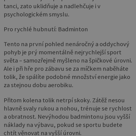
tanci, zato uklidňuje a nadlehčuje i v
psychologickém smyslu.
Pro rychlé hubnutí: Badminton
Tento na první pohled nenáročný a oddychový
pohyb je prý momentálně nejrychlejší sport
světa – samozřejmě myšleno na špičkové úrovni.
Ale i při hře pro zábavu se za míčkem naběháte
tolik, že spálíte podobné množství energie jako
za stejnou dobu aerobiku.
Přitom kolena tolik netrpí skoky. Zátěž nesou
hlavně svaly rukou a nohou, trénuje se rychlost
a obratnost. Nevýhodou badmintonu jsou vyšší
náklady na výbavu, pokud se sportu budete
chtít věnovat na vyšší úrovni.