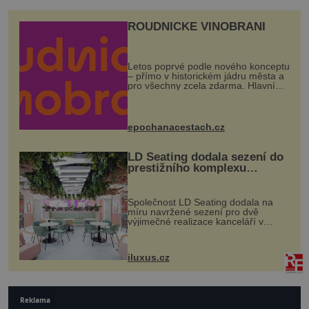
ROUDNICKÉ VINOBRANÍ
Letos poprvé podle nového konceptu
– přímo v historickém jádru města a
pro všechny zcela zdarma. Hlavní
program se odehraje na Karlově a
Husově náměstí. Návštěvníci se
mohou těšit na víno, burčák, pes...
epochanacestach.cz
LD Seating dodala sezení do
prestižního komplexu
MediaCityUK v Salfordu
Společnost LD Seating dodala na
míru navržené sezení pro dvě
výjimečné realizace kanceláří v
areálu MediaCityUK v anglickém
Salfordu – konkrétně do budov Blue
Tower a Orange Tower. Komplex
iluxus.cz
budov Media...
Reklama