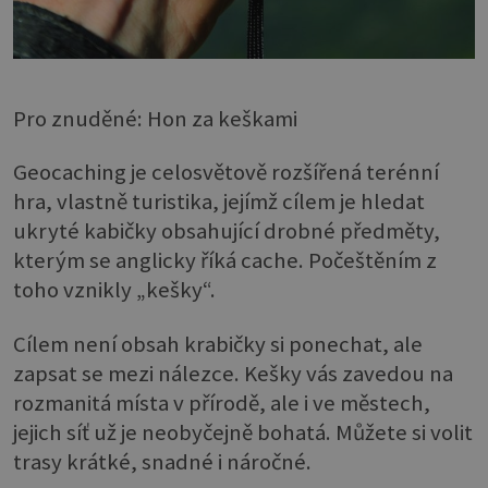
Pro znuděné: Hon za keškami
Geocaching je celosvětově rozšířená terénní
hra, vlastně turistika, jejímž cílem je hledat
ukryté kabičky obsahující drobné předměty,
kterým se anglicky říká cache. Počeštěním z
toho vznikly „kešky“.
Cílem není obsah krabičky si ponechat, ale
zapsat se mezi nálezce. Kešky vás zavedou na
rozmanitá místa v přírodě, ale i ve městech,
jejich síť už je neobyčejně bohatá. Můžete si volit
trasy krátké, snadné i náročné.