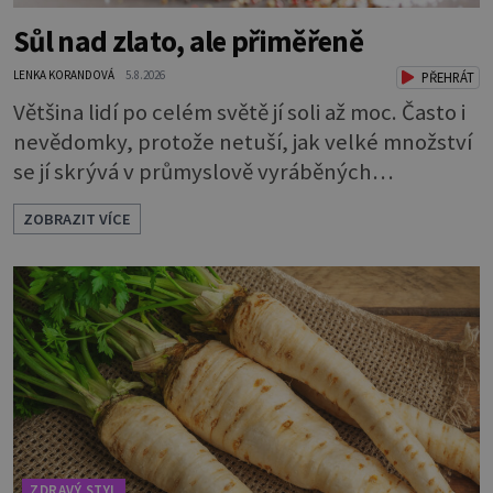
Sůl nad zlato, ale přiměřeně
LENKA KORANDOVÁ
5.8.2026
PŘEHRÁT
Většina lidí po celém světě jí soli až moc. Často i
nevědomky, protože netuší, jak velké množství
se jí skrývá v průmyslově vyráběných
potravinách, dokonce i těch sladkých. Sůl je
ZOBRAZIT VÍCE
zdravá Ale v ani ne třetinovém množství, než je
pro většinu populace běžné. Její základní
složky– sodík a chlór – jsou zásadní pro správné
hospodaření organismu s tekutinami. Pomáhají
totiž udrž
ZDRAVÝ STYL