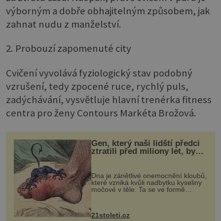
výborným a dobře obhajitelným způsobem, jak
zahnat nudu z manželství.
2. Probouzí zapomenuté city
Cvičení vyvolává fyziologický stav podobný
vzrušení, tedy zpocené ruce, rychlý puls,
zadýchávání, vysvětluje hlavní trenérka fitness
centra pro ženy Contours Markéta Brožová.
Gen, který naši lidští předci
ztratili před miliony let, by
mohl pomoci s léčbou
„nemoci králů“
Dna je zánětlivé onemocnění kloubů,
které vzniká kvůli nadbytku kyseliny
močové v těle. Ta se ve formě
krystalků ukládá v blízkosti kloubů,
nejčastěji přitom postihuje palce na
nohou, a způsobuje bole...
21stoleti.cz