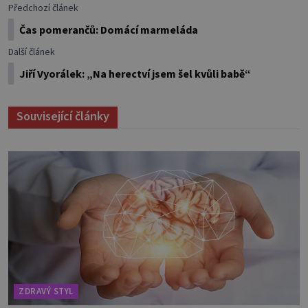
Předchozí článek
Čas pomerančů: Domácí marmeláda
Další článek
Jiří Vyorálek: „Na herectví jsem šel kvůli babě“
Související články
ZDRAVÝ STYL