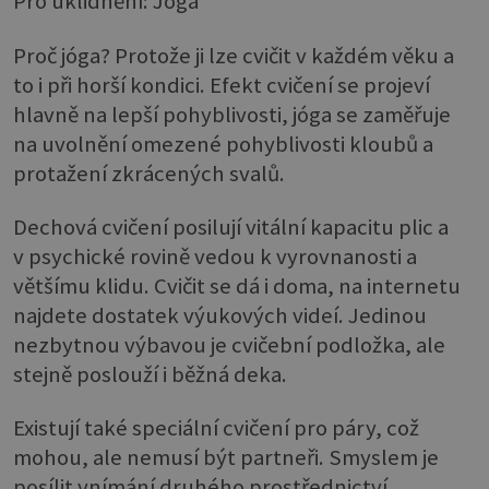
Pro uklidnění: Jóga
Proč jóga? Protože ji lze cvičit v každém věku a
to i při horší kondici. Efekt cvičení se projeví
hlavně na lepší pohyblivosti, jóga se zaměřuje
na uvolnění omezené pohyblivosti kloubů a
protažení zkrácených svalů.
Dechová cvičení posilují vitální kapacitu plic a
v psychické rovině vedou k vyrovnanosti a
většímu klidu. Cvičit se dá i doma, na internetu
najdete dostatek výukových videí. Jedinou
nezbytnou výbavou je cvičební podložka, ale
stejně poslouží i běžná deka.
Existují také speciální cvičení pro páry, což
mohou, ale nemusí být partneři. Smyslem je
posílit vnímání druhého prostřednictví