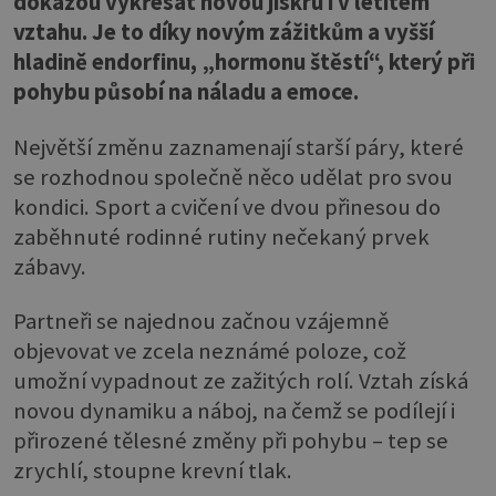
dokážou vykřesat novou jiskru i v letitém
vztahu. Je to díky novým zážitkům a vyšší
hladině endorfinu, „hormonu štěstí“, který při
pohybu působí na náladu a emoce.
Největší změnu zaznamenají starší páry, které
se rozhodnou společně něco udělat pro svou
kondici. Sport a cvičení ve dvou přinesou do
zaběhnuté rodinné rutiny nečekaný prvek
zábavy.
Partneři se najednou začnou vzájemně
objevovat ve zcela neznámé poloze, což
umožní vypadnout ze zažitých rolí. Vztah získá
novou dynamiku a náboj, na čemž se podílejí i
přirozené tělesné změny při pohybu – tep se
zrychlí, stoupne krevní tlak.