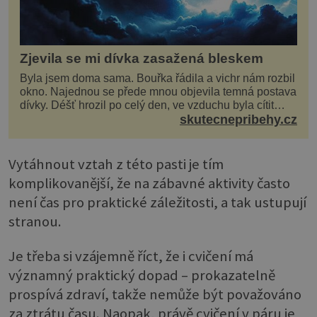
Zjevila se mi dívka zasažená bleskem
Byla jsem doma sama. Bouřka řádila a vichr nám rozbil
okno. Najednou se přede mnou objevila temná postava
dívky. Déšť hrozil po celý den, ve vzduchu byla cítit
bouřka. Do topolů před domem se opřel ví...
skutecnepribehy.cz
Vytáhnout vztah z této pasti je tím
komplikovanější, že na zábavné aktivity často
není čas pro praktické záležitosti, a tak ustupují
stranou.
Je třeba si vzájemně říct, že i cvičení má
významný praktický dopad – prokazatelně
prospívá zdraví, takže nemůže být považováno
za ztrátu času. Naopak, právě cvičení v páru je