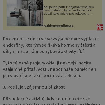
Koupelna patří k nejatraktivnějším
místnostem v bytě, vedle ložnice
slouží jako místo pro relaxaci a
odpočinek. Koupelnový textil –
ručníky, osušky a koberečky –
mohou jako mávnutím kouzelného
rezidenceonline.cz
proutku...
Při cvičení se do krve ve zvýšené míře vyplavují
endorfiny, kterým se říkává hormony štěstí a
díky nimž se nám pohybové aktivity líbí.
Tyto tělesné projevy oživují někdejší pocity
vzájemné přitažlivosti, neboť naše paměť není
jen slovní, ale také pocitová a tělesná.
3. Posiluje vzájemnou blízkost
Při společné aktivitě, kdy koordinujete své
pohyby a dýcháte ve stejném rytmu, začínáte s