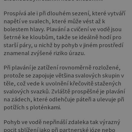
Prospívá ale i při dlouhém sezení, které vytváří
napětí ve svalech, které může vést až k
bolestem hlavy. Plavání a cvičení ve vodě jsou
šetrné ke kloubům, takže se ideálně hodí pro
starší páry, u nichž by pohyb v jiném prostředí
znamenal zvýšené riziko úrazu.
Při plavání je zatížení rovnoměrně rozložené,
protože se zapojuje většina svalových skupin v
těle, což vede k uvolnění křečovitě stažených
svalových svazků. Zvláště prospěšné je plavání
na zádech, které odlehčuje páteři a ulevuje při
potížích s ploténkami.
Pohyb ve vodě nepřináší zdaleka tak výrazný
pocit sblížení jako při partnerské józe nebo