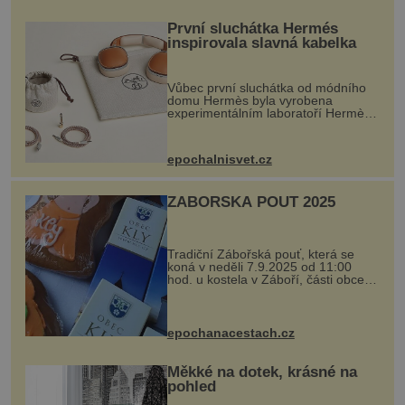
První sluchátka Hermés
inspirovala slavná kabelka
Vůbec první sluchátka od módního
domu Hermès byla vyrobena
experimentálním laboratoří Hermès
Ateliers Horizons. Elegantní gadget
si vyžádal dva roky vývoje a chlubí
se ručně šitou hovězí kůží a
epochalnisvet.cz
kovový...
ZÁBOŘSKÁ POUŤ 2025
Tradiční Zábořská pouť, která se
koná v neděli 7.9.2025 od 11:00
hod. u kostela v Záboří, části obce
Kly u Mělníka. V programu naleznete
komentovanou prohlídku kostela,
dobovou hudbu, řemesla, atrakce...
epochanacestach.cz
Měkké na dotek, krásné na
pohled