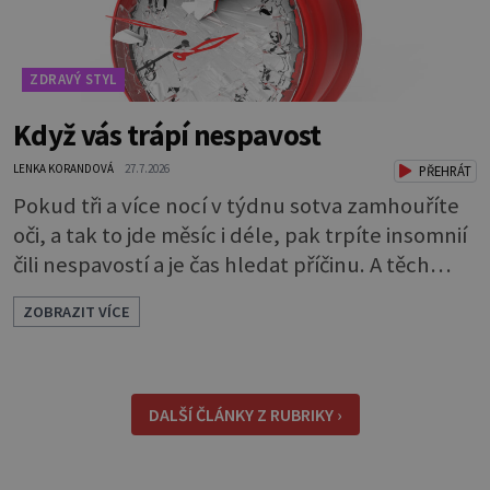
ZDRAVÝ STYL
Když vás trápí nespavost
LENKA KORANDOVÁ
27.7.2026
PŘEHRÁT
Pokud tři a více nocí v týdnu sotva zamhouříte
oči, a tak to jde měsíc i déle, pak trpíte insomnií
čili nespavostí a je čas hledat příčinu. A těch
může být celá řada. Vlastně váš spánek může
ZOBRAZIT VÍCE
rušit skoro cokoli. Nicméně některé důvody
nespavosti jsou častější. Narušený spánkový
rytmus To v praktické řeči obvykle znamená, že
pracujete na směny. Noční práce či jakékoli
DALŠÍ ČLÁNKY Z RUBRIKY ›
nepřirozené bdě