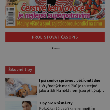
PROLISTOVAT ČASOPIS
reklama
Šikovné tipy
I psí senior správnou péčí omládne
U čtyřnohých mazlíčků je to stejné
jako u lidí. Na některém jsou přibývající
léta znát hned na první pohled, u
jiného dlouho nic nezaznamenáte.
Tipy pro krásné rty
Přesto byste si měli staršího psa více
Pokožka rtů patří k nejjemnějším
všímat, aby vám neunikly důležité