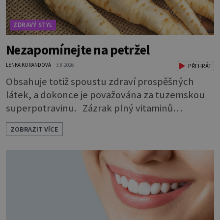
ZDRAVÝ STYL
Nezapomínejte na petržel
LENKA KORANDOVÁ
3.8.2026
PŘEHRÁT
Obsahuje totiž spoustu zdraví prospěšných
látek, a dokonce je považována za tuzemskou
superpotravinu. Zázrak plný vitaminů
V petrželi najdete vitaminy B1, B2, B3, B6,
ZOBRAZIT VÍCE
provitamin A, vitamin E a velké množství
vitamínu C (nejvíce ho má nať, dokonce třikrát
více než pomeranč, v kořeni je také, ale je ho
desetkrát méně), a kyselinu listovou. Ale to
není všechno. Obsahuje také důležité