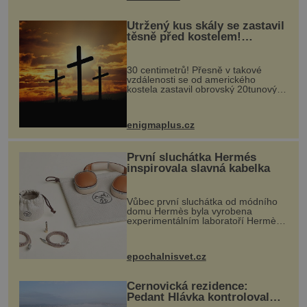
Utržený kus skály se zastavil
těsně před kostelem!
Ochránila ho boží síla?
30 centimetrů! Přesně v takové
vzdálenosti se od amerického
kostela zastavil obrovský 20tunový
balvan, který se v květnu 2014
nečekaně odtrhl od nedaleké skály
při její demolici. Podle místních stojí
enigmaplus.cz
...
První sluchátka Hermés
inspirovala slavná kabelka
Vůbec první sluchátka od módního
domu Hermès byla vyrobena
experimentálním laboratoří Hermès
Ateliers Horizons. Elegantní gadget
si vyžádal dva roky vývoje a chlubí
se ručně šitou hovězí kůží a
epochalnisvet.cz
kovový...
Černovická rezidence:
Pedant Hlávka kontroloval