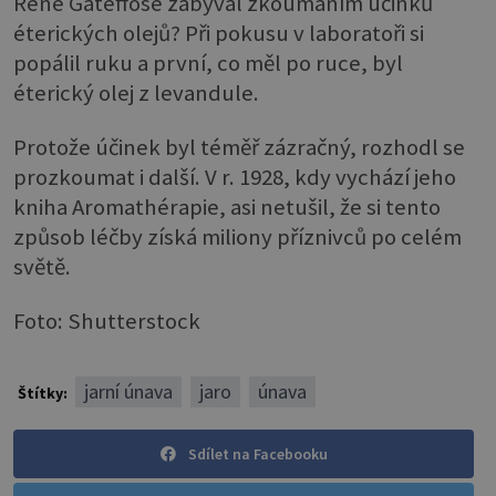
René Gateffosé zabýval zkoumáním účinků
éterických olejů? Při pokusu v laboratoři si
popálil ruku a první, co měl po ruce, byl
éterický olej z levandule.
Protože účinek byl téměř zázračný, rozhodl se
prozkoumat i další. V r. 1928, kdy vychází jeho
kniha Aromathérapie, asi netušil, že si tento
způsob léčby získá miliony příznivců po celém
světě.
Foto: Shutterstock
jarní únava
jaro
únava
Štítky:
Sdílet na Facebooku