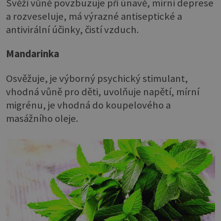
Svěží vůně povzbuzuje při únavě, mírní deprese
a rozveseluje, má výrazné antiseptické a
antivirální účinky, čistí vzduch.
Mandarinka
Osvěžuje, je výborný psychický stimulant,
vhodná vůně pro děti, uvolňuje napětí, mírní
migrénu, je vhodná do koupelového a
masážního oleje.