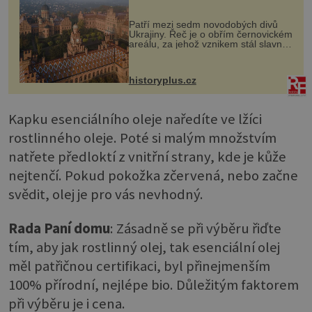
každou cihlu
Patří mezi sedm novodobých divů
Ukrajiny. Řeč je o obřím černovickém
areálu, za jehož vznikem stál slavný
český architekt Josef Hlávka. Ten si
na něm dal mimořádně záležet. Jeho
stavební plány by při ...
historyplus.cz
Kapku esenciálního oleje naředíte ve lžíci
rostlinného oleje. Poté si malým množstvím
natřete předloktí z vnitřní strany, kde je kůže
nejtenčí. Pokud pokožka zčervená, nebo začne
svědit, olej je pro vás nevhodný.
Rada Paní domu
: Zásadně se při výběru řiďte
tím, aby jak rostlinný olej, tak esenciální olej
měl patřičnou certifikaci, byl přinejmenším
100% přírodní, nejlépe bio. Důležitým faktorem
při výběru je i cena.