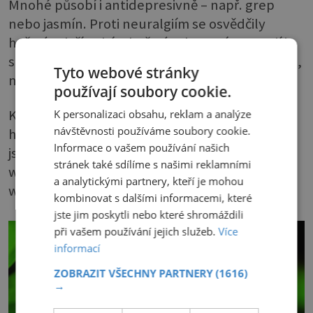
Mnohé působí i antidepresivně – např. grep
nebo jasmín. Proti neuralgiím se osvědčily
heřmánek římský a heřmánek pravý. Fungují i
směsi v roll-onech, např. proti stresu a emocím,
Tyto webové stránky
na bolesti hlavy.
používají soubory cookie.
Každý olej řeší něco jiného, a protože je jich
K personalizaci obsahu, reklam a analýze
návštěvnosti používáme soubory cookie.
hodně, nelze je vyjmenovat všechny. Vybrali
Informace o vašem používání našich
jsme tedy alespoň některé (další najdete na
stránek také sdílíme s našimi reklamními
www. kvetinyprozdravi.cz, nebo na
a analytickými partnery, kteří je mohou
www.saloos.cz/aromaterapie).
kombinovat s dalšími informacemi, které
jste jim poskytli nebo které shromáždili
při vašem používání jejich služeb.
Více
informací
ZOBRAZIT VŠECHNY PARTNERY
(1616)
→