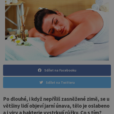
Sdílet na Facebooku
Sdílet na Twitteru
Po dlouhé, i když nepříliš zasněžené zimě, se u
většiny lidí objeví jarní únava, tělo je oslabeno
a i viry a bakterie vystrkují růžky. Co s tím?