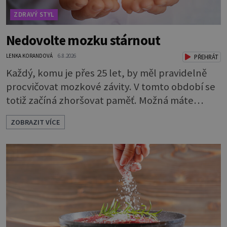
ZDRAVÝ STYL
Nedovolte mozku stárnout
LENKA KORANDOVÁ
6.8.2026
PŘEHRÁT
Každý, komu je přes 25 let, by měl pravidelně
procvičovat mozkové závity. V tomto období se
totiž začíná zhoršovat paměť. Možná máte
problém vzpomenout si na jméno kolegy z
ZOBRAZIT VÍCE
práce. Nebo marně v paměti lovíte název
knížky, kterou jste nedávno přečetli. Je to
opravdu tak, s věkem jako kdyby se paměť
rozhodla stávkovat. Cvičte tělo i mozek
Procvičujte mozkové závity. Není to nijak slož