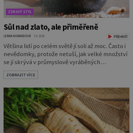
ZDRAVÝ STYL
Sůl nad zlato, ale přiměřeně
LENKA KORANDOVÁ
5.8.2026
PŘEHRÁT
Většina lidí po celém světě jí soli až moc. Často i
nevědomky, protože netuší, jak velké množství
se jí skrývá v průmyslově vyráběných
potravinách, dokonce i těch sladkých. Sůl je
ZOBRAZIT VÍCE
zdravá Ale v ani ne třetinovém množství, než je
pro většinu populace běžné. Její základní
složky– sodík a chlór – jsou zásadní pro správné
hospodaření organismu s tekutinami. Pomáhají
totiž udrž