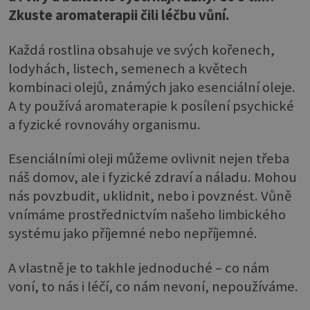
Zkuste aromaterapii čili léčbu vůní.
Každá rostlina obsahuje ve svých kořenech,
lodyhách, listech, semenech a květech
kombinaci olejů, známých jako esenciální oleje.
A ty používá aromaterapie k posílení psychické
a fyzické rovnováhy organismu.
Esenciálními oleji můžeme ovlivnit nejen třeba
náš domov, ale i fyzické zdraví a náladu. Mohou
nás povzbudit, uklidnit, nebo i povznést. Vůně
vnímáme prostřednictvím našeho limbického
systému jako příjemné nebo nepříjemné.
A vlastně je to takhle jednoduché – co nám
voní, to nás i léčí, co nám nevoní, nepoužíváme.