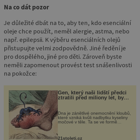
Na co dát pozor
Je důležité dbát na to, aby ten, kdo esenciální
oleje chce použít, neměl alergie, astma, nebo
např. epilepsii. K výběru esenciálních olejů
přistupujte velmi zodpovědně. Jiné ředění je
pro dospělého, jiné pro děti. Zároveň byste
neměli zapomenout provést test snášenlivosti
na pokožce:
Gen, který naši lidští předci
ztratili před miliony let, by
mohl pomoci s léčbou
„nemoci králů“
Dna je zánětlivé onemocnění kloubů,
které vzniká kvůli nadbytku kyseliny
močové v těle. Ta se ve formě
krystalků ukládá v blízkosti kloubů,
nejčastěji přitom postihuje palce na
nohou, a způsobuje bole...
21stoleti.cz