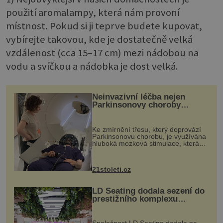
použití aromalampy, která nám provoní
místnost. Pokud si ji teprve budete kupovat,
vybírejte takovou, kde je dostatečně velká
vzdálenost (cca 15–17 cm) mezi nádobou na
vodu a svíčkou a nádobka je dost velká.
Neinvazivní léčba nejen
Parkinsonovy choroby
pomocí ultrazvukové
„helmy“
Ke zmírnění třesu, který doprovází
Parkinsonovu chorobu, je využívána
hluboká mozková stimulace, která
však vyžaduje vysoce invazivní
zákrok. Ultrazvuk zase není vhodný
k dostatečně přesnému zacílení ...
21stoleti.cz
LD Seating dodala sezení do
prestižního komplexu
MediaCityUK v Salfordu