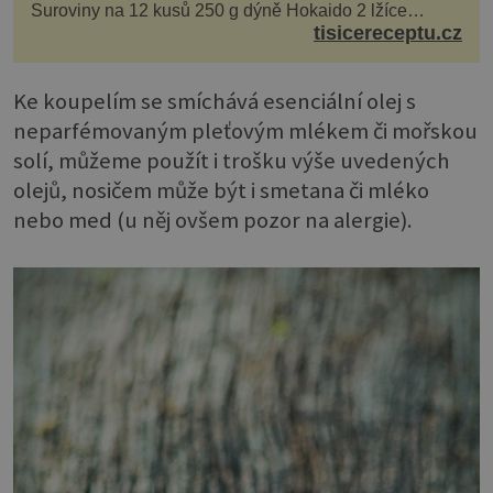
Suroviny na 12 kusů 250 g dýně Hokaido 2 lžíce
olivového oleje sůl, pepř hrst nasekaných špen...
tisicereceptu.cz
Ke koupelím se smíchává esenciální olej s
neparfémovaným pleťovým mlékem či mořskou
solí, můžeme použít i trošku výše uvedených
olejů, nosičem může být i smetana či mléko
nebo med (u něj ovšem pozor na alergie).