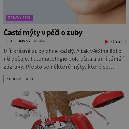
ZDRAVÝ STYL
Časté mýty v péči o zuby
LENKA KORANDOVÁ
30.7.2026
PŘEHRÁT
Mít krásné zuby chce každý. A tak většina lidí o
ně pečuje. I stomatologie pokročila a umí téměř
zázraky. Přesto se některé mýty, které se
tradují, nedaří vyvrátit. Které? Večer místo
ZOBRAZIT VÍCE
čištění snězte jablko Jedna z nejoblíbenějších
pověr už z časů našich babiček, kterou se
rozhodně nevyplatí praktikovat. Jablko
opravdu zuby nevyčistí. Obsahuje sacharidy,
které bakterie v ústech pře