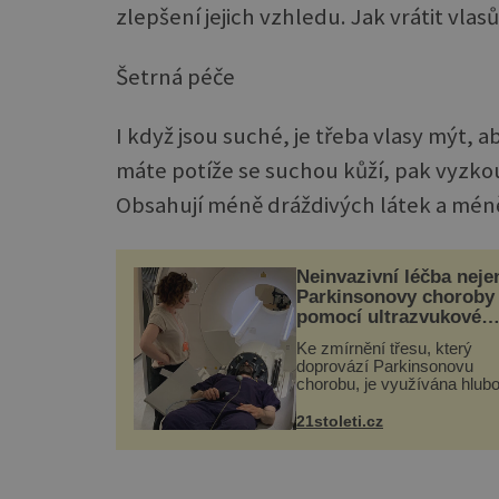
zlepšení jejich vzhledu. Jak vrátit vlas
Šetrná péče
I když jsou suché, je třeba vlasy mýt, 
máte potíže se suchou kůží, pak vyzko
Obsahují méně dráždivých látek a mén
Neinvazivní léčba neje
Parkinsonovy choroby
pomocí ultrazvukové
„helmy“
Ke zmírnění třesu, který
doprovází Parkinsonovu
chorobu, je využívána hlub
mozková stimulace, která 
vyžaduje vysoce invazivní
21stoleti.cz
zákrok. Ultrazvuk zase nen
vhodný k dostatečně přes
zacílení ...