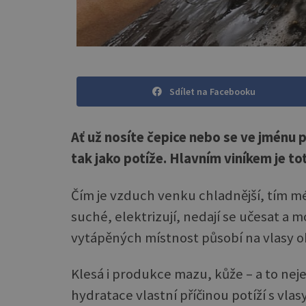
Sdílet na Facebooku
Ať už nosíte čepice nebo se ve jménu p
tak jako potíže. Hlavním viníkem je tot
Čím je vzduch venku chladnější, tím mé
suché, elektrizují, nedají se učesat a 
vytápěných místnost působí na vlasy 
Klesá i produkce mazu, kůže – a to nejen
hydratace vlastní příčinou potíží s vl