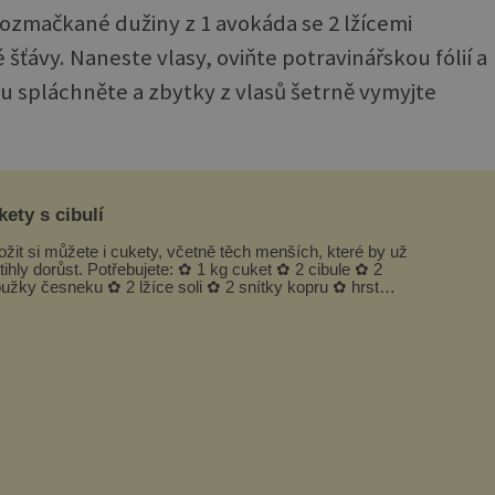
ozmačkané dužiny z 1 avokáda se 2 lžícemi
 šťávy. Naneste vlasy, oviňte potravinářskou fólií a
u spláchněte a zbytky z vlasů šetrně vymyjte
ety s cibulí
ožit si můžete i cukety, včetně těch menších, které by už
tihly dorůst. Potřebujete: ✿ 1 kg cuket ✿ 2 cibule ✿ 2
oužky česneku ✿ 2 lžíce soli ✿ 2 snítky kopru ✿ hrst
petrželky Nálev: ✿ 400 m...