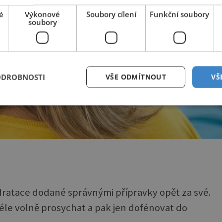
é
Výkonové
Soubory cílení
Funkční soubory
soubory
ODROBNOSTI
VŠE ODMÍTNOUT
VŠ
atace dodané správnými přípravky opět za své.
déle volně prosychat a pak jen dofénovat do