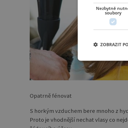
Nezbytně nutn
soubory
ZOBRAZIT P
Opatrně fénovat
S horkým vzduchem bere mnoho z hydr
Proto je vhodnější nechat vlasy co nej