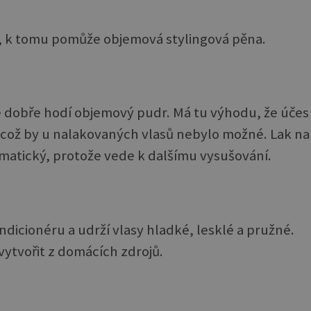
el, k tomu pomůže objemová stylingová pěna.
se dobře hodí objemový pudr. Má tu výhodu, že účes
 což by u nalakovaných vlasů nebylo možné. Lak na
matický, protože vede k dalšímu vysušování.
icionéru a udrží vlasy hladké, lesklé a pružné.
vytvořit z domácích zdrojů.