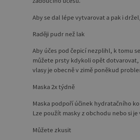
žádoucího účesu.
Aby se dal lépe vytvarovat a pak i drž
Raději pudr než lak
Aby účes pod čepicí nezplihl, k tomu 
můžete prsty kdykoli opět dotvarovat,
vlasy je obecně v zimě poněkud proble
Maska 2x týdně
Maska podpoří účinek hydratačního kond
Lze použít masky z obchodu nebo si je 
Můžete zkusit