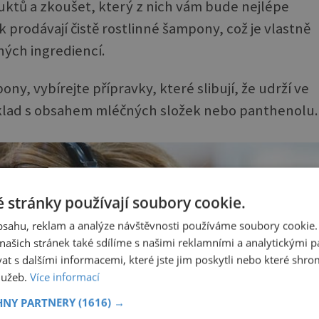
oduktů a zkoušet, který z nich vám bude nejlépe
k prodávají čistě rostlinné šampony, což je vlastně
ných ingrediencí.
ny, vybírejte přípravky, které slibují, že udrží ve
říklad s obsahem mléčných složek nebo panthenolu.
 stránky používají soubory cookie.
obsahu, reklam a analýze návštěvnosti používáme soubory cookie.
ašich stránek také sdílíme s našimi reklamními a analytickými par
 s dalšími informacemi, které jste jim poskytli nebo které shro
služeb.
Více informací
HNY PARTNERY
(1616) →