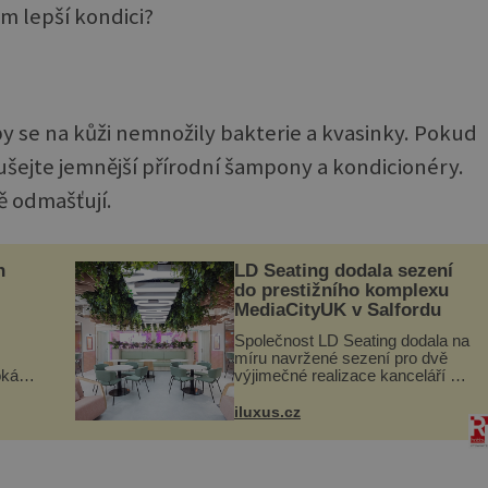
ům lepší kondici?
aby se na kůži nemnožily bakterie a kvasinky. Pokud
ušejte jemnější přírodní šampony a kondicionéry.
ě odmašťují.
n
LD Seating dodala sezení
do prestižního komplexu
MediaCityUK v Salfordu
Společnost LD Seating dodala na
míru navržené sezení pro dvě
oká
výjimečné realizace kanceláří v
však
areálu MediaCityUK v anglickém
Salfordu – konkrétně do budov
iluxus.cz
í
Blue Tower a Orange Tower.
nému
Komplex budov Media...