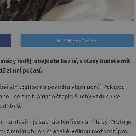
Sdílet na Twitteru
arády raději obejdete bez ní, s vlasy budete mít
iž zimní počasí.
ně vlhkosti se na povrchu vlasů udrží. Pak jsou
mohou se začít lámat a štěpit. Suchý vzduch ve
obdobně.
 na hlavě – je suchá a tvoří se na ní lupy. Proto je
asy v zimním obdobím a také jedinou možností pro