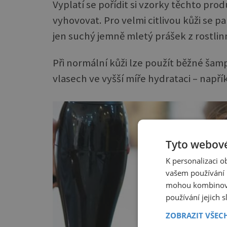
Vyplatí se pořídit si vzorky těchto pr
vyhovovat. Pro velmi citlivou kůži se pa
jen suchý jemně mletý prášek z rostlin
Při normální kůži lze použít běžné šampo
vlasech ve vyšší míře hydrataci – nap
Tyto webové
K personalizaci 
vašem používání n
mohou kombinovat
používání jejich 
ZOBRAZIT VŠEC