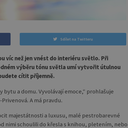
Sdílet na Twitteru
 víc než jen vnést do interiéru světlo. Při
odném výběru tónu světla umí vytvořit útulnou
budete cítit příjemně.
y bytu a domu. Vyvolávají emoce,“ prohlašuje
a-Privenová. A má pravdu.
pocit majestátnosti a luxusu, malé pestrobarevné
d nimi schoulili do křesla s knihou, pletením, nebo