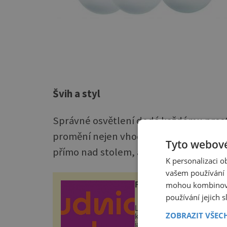
Švih a styl
Správné osvětlení dodá každému prost
promění nejen vhodně zvolené stropní o
Tyto webové
přímo nad stolem, ale i speciálně osvě
K personalizaci 
vašem používání n
mohou kombinovat
ROUDNICKÉ VINOBRA
používání jejich 
Letos poprvé podle nového
ZOBRAZIT VŠEC
konceptu – přímo v histori
jádru města a pro všechny 