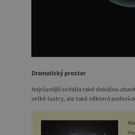
Dramatický prostor
Nejrůznější svítidla také dokážou zbav
velké lustry, ale také některá podsvíc
Vzá
ja
Pře