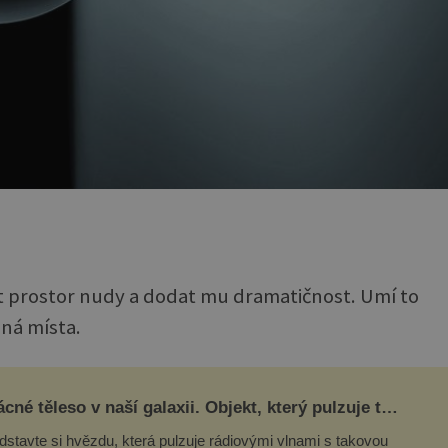
it prostor nudy a dodat mu dramatičnost. Umí to
ená místa.
cné těleso v naší galaxii. Objekt, který pulzuje tak
sně, že mění astronomii
dstavte si hvězdu, která pulzuje rádiovými vlnami s takovou