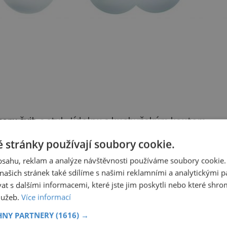
oru švih a styl. Jídelnu s kuchyňským koutem
světlení, např. několik visících lamp, zavěšených
 stránky používají soubory cookie.
tlená pracovní plocha.
obsahu, reklam a analýze návštěvnosti používáme soubory cookie.
ašich stránek také sdílíme s našimi reklamními a analytickými par
 s dalšími informacemi, které jste jim poskytli nebo které shro
NÍ
Skvělý losos v těstíčku
služeb.
Více informací
Skvělý recept pro ty, kteří chtějí
HNY PARTNERY
(1616) →
ckém
do svého jídelníčku zařadit ryby,
zcela
ale jejich chuť jim zrovna