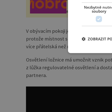
zdarma. Hlavní program se
odehraje na Karlově a Hus
Nezbytně nutn
náměstí. Návštěvníci se m
soubory
epochanacestach.cz
těšit na víno, burčák, pes...
V obývacím pokoji je zase třeba zkombin
protože místnost s dekorativním lustre
ZOBRAZIT P
více přátelská než místnost s pouhou 
Osvětlení ložnice má umožnit vznik pot
z lůžka regulovatelné osvětlení a dost
partnera.