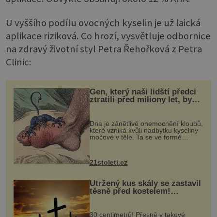
U vyššího podílu ovocných kyselin je už laická
aplikace riziková. Co hrozí, vysvětluje odbornice
na zdravý životní styl Petra Řehořková z Petra
Clinic:
Gen, který naši lidští předci
ztratili před miliony let, by
mohl pomoci s léčbou
„nemoci králů“
Dna je zánětlivé onemocnění kloubů,
které vzniká kvůli nadbytku kyseliny
močové v těle. Ta se ve formě
krystalků ukládá v blízkosti kloubů,
nejčastěji přitom postihuje palce na
nohou, a způsobuje bole...
21stoleti.cz
Utržený kus skály se zastavil
těsně před kostelem!
Ochránila ho boží síla?
30 centimetrů! Přesně v takové