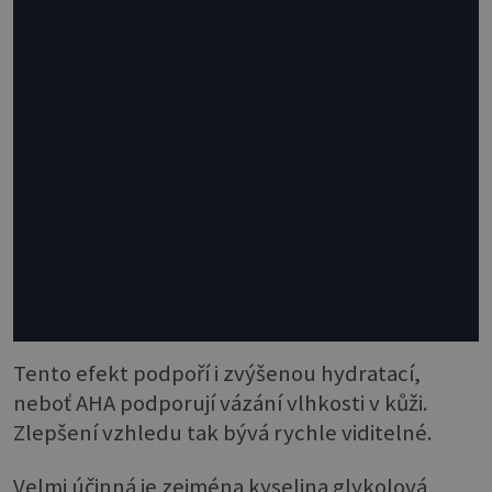
Tento efekt podpoří i zvýšenou hydratací,
neboť AHA podporují vázání vlhkosti v kůži.
Zlepšení vzhledu tak bývá rychle viditelné.
Velmi účinná je zejména kyselina glykolová,