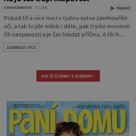
LENKA KORANDOVÁ
27.7.2026
PŘEHRÁT
Pokud tři a více nocí v týdnu sotva zamhouříte
oči, a tak to jde měsíc i déle, pak trpíte insomnií
čili nespavostí a je čas hledat příčinu. A těch
může být celá řada. Vlastně váš spánek může
ZOBRAZIT VÍCE
rušit skoro cokoli. Nicméně některé důvody
nespavosti jsou častější. Narušený spánkový
rytmus To v praktické řeči obvykle znamená, že
pracujete na směny. Noční práce či jakékoli
DALŠÍ ČLÁNKY Z RUBRIKY ›
nepřirozené bdě