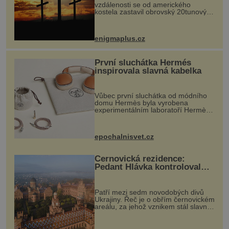
vzdálenosti se od amerického
kostela zastavil obrovský 20tunový
balvan, který se v květnu 2014
nečekaně odtrhl od nedaleké skály
při její demolici. Podle místních stojí
enigmaplus.cz
...
První sluchátka Hermés
inspirovala slavná kabelka
Vůbec první sluchátka od módního
domu Hermès byla vyrobena
experimentálním laboratoří Hermès
Ateliers Horizons. Elegantní gadget
si vyžádal dva roky vývoje a chlubí
se ručně šitou hovězí kůží a
epochalnisvet.cz
kovový...
Černovická rezidence:
Pedant Hlávka kontroloval
každou cihlu
Patří mezi sedm novodobých divů
Ukrajiny. Řeč je o obřím černovickém
areálu, za jehož vznikem stál slavný
český architekt Josef Hlávka. Ten si
na něm dal mimořádně záležet. Jeho
stavební plány by při ...