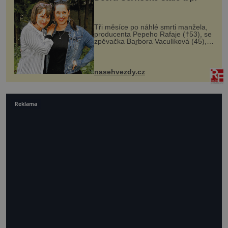
Tři měsíce po náhlé smrti manžela,
producenta Pepeho Rafaje (†53), se
zpěvačka Barbora Vaculíková (45),
dcera Petry Černocké (75), poprvé
ozvala veřejnosti. Na sociální síti
sdílela, že se snaží fung...
nasehvezdy.cz
Reklama