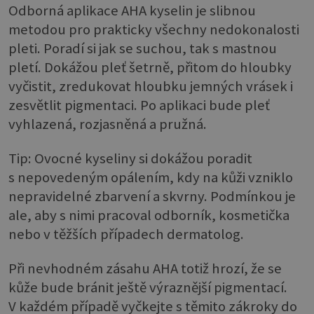
Odborná aplikace AHA kyselin je slibnou
metodou pro prakticky všechny nedokonalosti
pleti. Poradí si jak se suchou, tak s mastnou
pletí. Dokážou pleť šetrně, přitom do hloubky
vyčistit, zredukovat hloubku jemných vrásek i
zesvětlit pigmentaci. Po aplikaci bude pleť
vyhlazená, rozjasněná a pružná.
Tip: Ovocné kyseliny si dokážou poradit
s nepovedeným opálením, kdy na kůži vzniklo
nepravidelné zbarvení a skvrny. Podmínkou je
ale, aby s nimi pracoval odborník, kosmetička
nebo v těžších případech dermatolog.
Při nevhodném zásahu AHA totiž hrozí, že se
kůže bude bránit ještě výraznější pigmentací.
V každém případě vyčkejte s těmito zákroky do