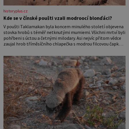
historyplus.cz
Kde se v čínské poušti vzali modroocí blonďáci?
V poušti Taklamakan byla koncem minulého století objevena
stovka hrobů s téměř netknutými mumiemi. Všichni mrtví byli
pohřbeni s úctou a četnými milodary. Asi nejvíc přitom vědce
zaujal hrob tříměsíčního chlapečka s modrou filcovou čapkou,
z níž se draly blonďaté vlásky. Fakt, že jsou těla dávných lidí
nesmírně dobře zachovalá, přičítají odborníci zdejším
klimatickým podmínkám. Sucho, prosolené písky a extrémně