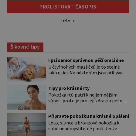
PROLISTOVAT ČASOPIS
reklama
Šikovné tipy
I psí senior správnou péčí omládne
U čtyřnohých mazlíčků je to stejné
jako u lidí. Na některém jsou přibývající
léta znát hned na první pohled, u
jiného dlouho nic nezaznamenáte.
Tipy pro krásné rty
Přesto byste si měli staršího psa více
Pokožka rtů patří k nejjemnějším
všímat, aby vám neunikly důležité
vůbec, proto je pro její zdraví a pěkný
signály, že něco není v pořádku. Včasná
vzhled nutná odpovídající péče. Bez
péče mu může prodloužit i zkvalitnit
péče to nejde Rty se neliší jen barvou,
život. Hůře tráví U starších […]
Připravte pokožku na krásné opálení
ale také mnohem tenčí povrchovou
Léto, slunce a bronzová pokožka k
vrstvou než ostatní pleť a pokožka.
sobě neodmyslitelně patří. Jenže
Nezvláčňují je žádné mazové žlázy,
cesta ke krásnému opálení by neměla
proto jsou rty mnohem choulostivější