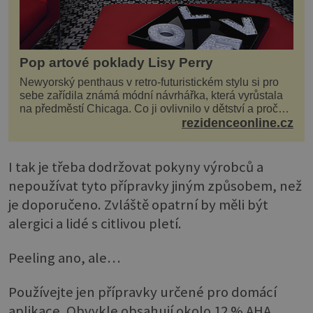
Pop artové poklady Lisy Perry
Newyorský penthaus v retro-futuristickém stylu si pro
sebe zařídila známá módní návrhářka, která vyrůstala
na předměstí Chicaga. Co ji ovlivnilo v dětství a proč
vypadá její domov právě takto? Interié...
rezidenceonline.cz
I tak je třeba dodržovat pokyny výrobců a
nepoužívat tyto přípravky jiným způsobem, než
je doporučeno. Zvláště opatrní by měli být
alergici a lidé s citlivou pletí.
Peeling ano, ale…
Používejte jen přípravky určené pro domácí
aplikace. Obvykle obsahují okolo 12 % AHA.