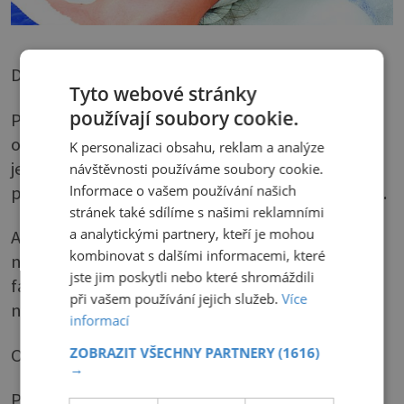
Domácí aplikace
Tyto webové stránky
používají soubory cookie.
Při prvním nanášení krému s AHA se může
objevit štípání na kůži a zarudnutí, ale pozor –
K personalizaci obsahu, reklam a analýze
jen slabého stupně! Při výrazně nepříjemných
návštěvnosti používáme soubory cookie.
pocitech a pálení kůže přípravek rychle smyjte.
Informace o vašem používání našich
stránek také sdílíme s našimi reklamními
a analytickými partnery, kteří je mohou
AHA nanášejte vždy na noc a přes den pak
kombinovat s dalšími informacemi, které
nanášejte krém s vysokým ochranným
jste jim poskytli nebo které shromáždili
faktorem proti UV záření, aby se na kůži
při vašem používání jejich služeb.
Více
neobjevila nežádoucí pigmentace.
informací
Odborná aplikace
ZOBRAZIT VŠECHNY PARTNERY
(1616)
→
Předností je školený personál, který účinku