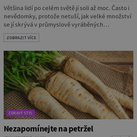
Většina lidí po celém světě jí soli až moc. Často i
nevědomky, protože netuší, jak velké množství
se jí skrývá v průmyslově vyráběných
potravinách, dokonce i těch sladkých. Sůl je
ZOBRAZIT VÍCE
zdravá Ale v ani ne třetinovém množství, než je
pro většinu populace běžné. Její základní
složky– sodík a chlór – jsou zásadní pro správné
hospodaření organismu s tekutinami. Pomáhají
totiž udrž
ZDRAVÝ STYL
Nezapomínejte na petržel