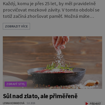
Každý, komu je přes 25 let, by měl pravidelně
procvičovat mozkové závity. V tomto období se
totiž začíná zhoršovat paměť. Možná máte
problém vzpomenout si na jméno kolegy z
ZOBRAZIT VÍCE
práce. Nebo marně v paměti lovíte název
knížky, kterou jste nedávno přečetli. Je to
opravdu tak, s věkem jako kdyby se paměť
rozhodla stávkovat. Cvičte tělo i mozek
Procvičujte mozkové závity. Není to nijak slož
ZDRAVÝ STYL
Sůl nad zlato, ale přiměřeně
LENKA KORANDOVÁ
5.8.2026
PŘEHRÁT