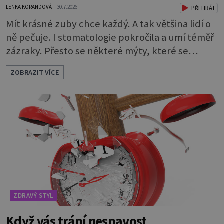
LENKA KORANDOVÁ
30.7.2026
PŘEHRÁT
Mít krásné zuby chce každý. A tak většina lidí o
ně pečuje. I stomatologie pokročila a umí téměř
zázraky. Přesto se některé mýty, které se
tradují, nedaří vyvrátit. Které? Večer místo
ZOBRAZIT VÍCE
čištění snězte jablko Jedna z nejoblíbenějších
pověr už z časů našich babiček, kterou se
rozhodně nevyplatí praktikovat. Jablko
opravdu zuby nevyčistí. Obsahuje sacharidy,
které bakterie v ústech pře
ZDRAVÝ STYL
Když vás trápí nespavost