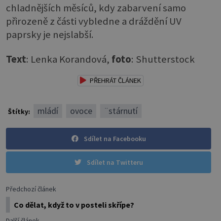
chladnějších měsíců, kdy zabarvení samo
přirozeně z části vybledne a dráždění UV
paprsky je nejslabší.
Text
: Lenka Korandová,
foto
: Shutterstock
PŘEHRÁT ČLÁNEK
mládí
ovoce
¨stárnutí
Štítky:
Sdílet na Facebooku
Sdílet na Twitteru
Předchozí článek
Co dělat, když to v posteli skřípe?
Další článek