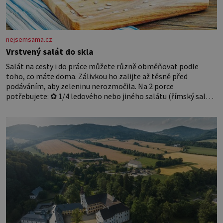
nejsemsama.cz
Vrstvený salát do skla
Salát na cesty i do práce můžete různě obměňovat podle
toho, co máte doma. Zálivkou ho zalijte až těsně před
podáváním, aby zeleninu nerozmočila. Na 2 porce
potřebujete: ✿ 1/4 ledového nebo jiného salátu (římský salát,
polníček…) ✿ 1 malá konzerva kukuřice ✿ ½ okurky ✿ 2
rajčata Zálivka: ✿ 4 lžíce olivového oleje ✿ 1 lžíci citronové
šťávy ✿ ½ stroužku