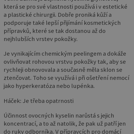
která se pro své vlastnosti používá i v estetické
a plastické chirurgii. Dobře proniká kůží a
podporuje také lepší přijímání kosmetických
přípravků, které se tak dostanou až do
nejhlubších vrstev pokožky.
Je vynikajícím chemickým peelingem a dokáže
ovlivňovat rohovou vrstvu pokožky tak, aby se
rychleji obnovovala a současně měla sklon se
ztenčovat. Toho se využívá i při ošetření nemocí
jako hyperkeratóza nebo lupénka.
Háček: Je třeba opatrnosti
Účinnost ovocných kyselin narůstá s jejich
koncentrací, a to až natolik, že pak už patří jen
do ruky odborníka. V přípravcích pro domácí