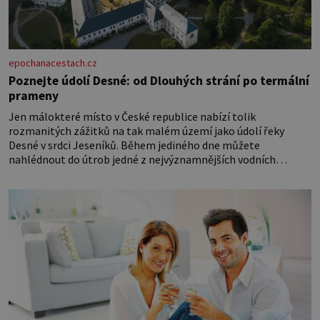
epochanacestach.cz
Poznejte údolí Desné: od Dlouhých strání po termální
prameny
Jen málokteré místo v České republice nabízí tolik
rozmanitých zážitků na tak malém území jako údolí řeky
Desné v srdci Jeseníků. Během jediného dne můžete
nahlédnout do útrob jedné z nejvýznamnějších vodních
elektráren v Evropě, vydat se na horské hřebeny, projet se na
koloběžce a den zakončit poznáváním památek ve Velkých
Losinách nebo v termálním