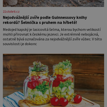
21stoleti.cz
Nejodvážnější zvíře podle Guinnessovy knihy
rekordů? Šelmička s pruhem na hřbetě!
Medojed kapský je lasicovitá šelma, kterou bychom velikostí
mohli přirovnat k českému jezevci. Je extrémně nebojácná,
ostatně bývá označována za nejodvážnější zvíře vůbec. V této
souvislosti je dokonc