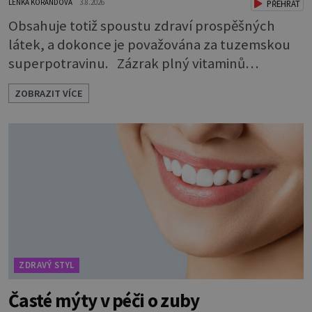
LENKA KORANDOVÁ
3.8.2026
PŘEHRÁT
Obsahuje totiž spoustu zdraví prospěšných
látek, a dokonce je považována za tuzemskou
superpotravinu. Zázrak plný vitaminů
V petrželi najdete vitaminy B1, B2, B3, B6,
ZOBRAZIT VÍCE
provitamin A, vitamin E a velké množství
vitamínu C (nejvíce ho má nať, dokonce třikrát
více než pomeranč, v kořeni je také, ale je ho
desetkrát méně), a kyselinu listovou. Ale to
není všechno. Obsahuje také důležité
ZDRAVÝ STYL
Časté mýty v péči o zuby