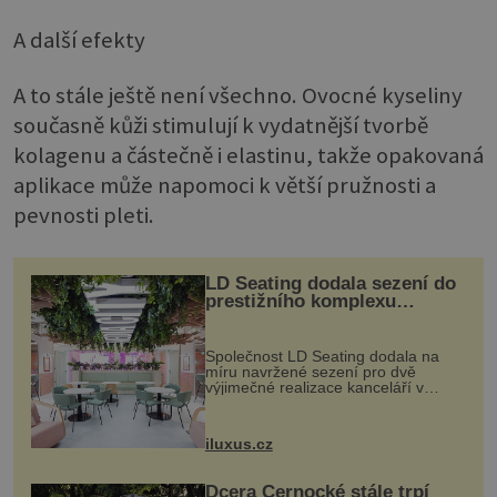
A další efekty
A to stále ještě není všechno. Ovocné kyseliny
současně kůži stimulují k vydatnější tvorbě
kolagenu a částečně i elastinu, takže opakovaná
aplikace může napomoci k větší pružnosti a
pevnosti pleti.
LD Seating dodala sezení do
prestižního komplexu
MediaCityUK v Salfordu
Společnost LD Seating dodala na
míru navržené sezení pro dvě
výjimečné realizace kanceláří v
areálu MediaCityUK v anglickém
Salfordu – konkrétně do budov Blue
Tower a Orange Tower. Komplex
iluxus.cz
budov Media...
Dcera Černocké stále trpí