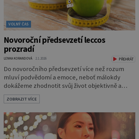
VOLNÝ ČAS
Novoroční předsevzetí leccos
prozradí
LENKA KORANDOVÁ
2.1.2026
PŘEHRÁT
Do novoročního předsevzetí více než rozum
mluví podvědomí a emoce, neboť málokdy
dokážeme zhodnotit svůj život objektivně a
vybrat změnu, která je nejpodstatnější. Co to o
ZOBRAZIT VÍCE
vás prozrazuje, když se rozhodnete... ... začít
cvičit a zhubnout K jednomu z nejčastějších
novoročních předsevzetí nás ve skutečnosti
nutí výčitky svědomí z vánočního přejídání.
Někdy se ale za tímto rozhodn