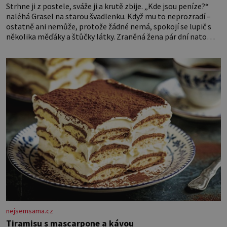
Strhne ji z postele, sváže ji a krutě zbije. „Kde jsou peníze?“
naléhá Grasel na starou švadlenku. Když mu to neprozradí –
ostatně ani nemůže, protože žádné nemá, spokojí se lupič s
několika měďáky a štůčky látky. Zraněná žena pár dní nato
umírá. Je to muž nebývale krutý. Jeho činy budí hrůzu ještě
dlouho po jeho smrti
nejsemsama.cz
Tiramisu s mascarpone a kávou