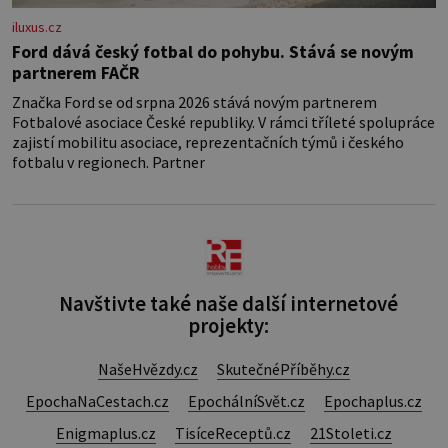
iluxus.cz
Ford dává český fotbal do pohybu. Stává se novým
partnerem FAČR
Značka Ford se od srpna 2026 stává novým partnerem
Fotbalové asociace České republiky. V rámci tříleté spolupráce
zajistí mobilitu asociace, reprezentačních týmů i českého
fotbalu v regionech. Partner
Navštivte také naše další internetové
projekty:
NašeHvězdy.cz
SkutečnéPříběhy.cz
EpochaNaCestach.cz
EpochálníSvět.cz
Epochaplus.cz
Enigmaplus.cz
TisíceReceptů.cz
21Stoleti.cz