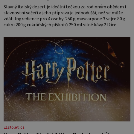
Slavný italský dezert je ideální tečkou za rodinným obědem i
slavnostní večeří a jeho příprava je jednodušší, než se může
zdát. Ingredience pro 4 osoby: 250 g mascarpone 3 vejce 80 g
cukru 200 g cukrářských piškotů 250 ml silné kávy 2 lžíce
amaretta kakao na posypání Postup: Oddělte žloutky od bílků.
Žloutky vyšlehejte s cukrem do světlé pěny a postupně do nich
vmíchejte mascarpone, aby vznikl hladký
21stoleti.cz