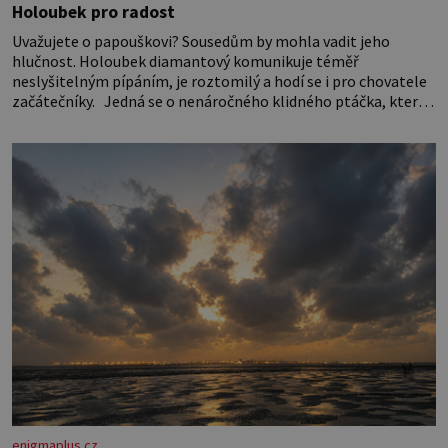
Holoubek pro radost
Uvažujete o papouškovi? Sousedům by mohla vadit jeho
hlučnost. Holoubek diamantový komunikuje téměř
neslyšitelným pípáním, je roztomilý a hodí se i pro chovatele
začátečníky. Jedná se o nenáročného klidného ptáčka, který
většinu dne jen posedává. Hodně času tráví na zemi, kde sbírá
zbytky semínek Jeho domovinou je prakticky celá Austrálie s
výjimkou pobřežní oblasti.
enigmaplus.cz