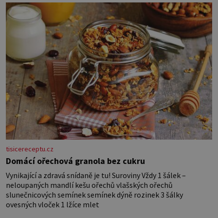
látky na vnitřní polštářek – duté
vlákno na výplň – 2 knoflíky – 0,5 m
jednostranně nalepovacího […]
tisicereceptu.cz
Domácí ořechová granola bez cukru
Vynikající a zdravá snídaně je tu! Suroviny Vždy 1 šálek –
neloupaných mandlí kešu ořechů vlašských ořechů
slunečnicových semínek semínek dýně rozinek 3 šálky
ovesných vloček 1 lžíce mlet