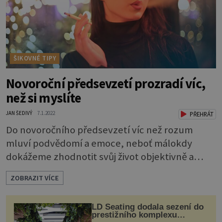
ŠIKOVNÉ TIPY
Novoroční předsevzetí prozradí víc,
než si myslíte
JAN ŠEDIVÝ
7.1.2022
PŘEHRÁT
Do novoročního předsevzetí víc než rozum
mluví podvědomí a emoce, neboť málokdy
dokážeme zhodnotit svůj život objektivně a
vybrat změnu, která je nejpodstatnější.
ZOBRAZIT VÍCE
Upřímně řečeno, i na samotném zadávání si
novoročního předsevzetí je cosi nelogického,
LD Seating dodala sezení do
vždyť proč by změna zažitých zvyků měla začít
prestižního komplexu