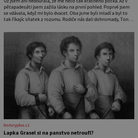
Už jsem ani nedoufala, že mě něco tak krásného potká. Až v
pětapadesáti jsem zažila lásku na první pohled. Poprvé jsem
se vdávala, když mi bylo dvacet. Oba jsme byli mladí a byl to
tak říkajíc sňatek z rozumu. Rodiče nás dali dohromady, Toník
byl dobře zaopatřený mladý muž. Manželství nám oběma moc
nesvědčilo, brzy jsme zjistili, že
historyplus.cz
Lapka Grasel si na panstvo netroufl?