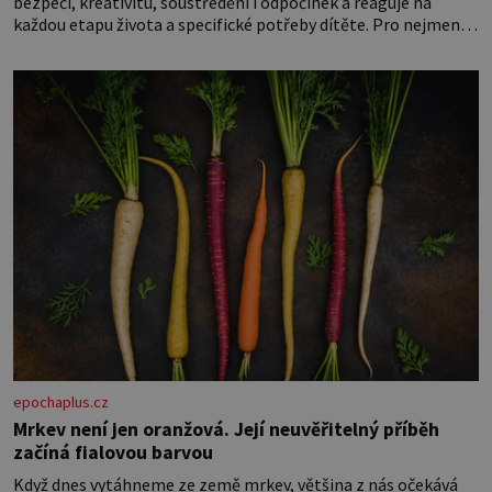
bezpečí, kreativitu, soustředění i odpočinek a reaguje na
každou etapu života a specifické potřeby dítěte. Pro nejmenší
je klíčová jednoduchost, měkkost a bezpečí, proto by pokoj
miminka měl působit především klidně a útulně. Předškolní
věk je
epochaplus.cz
Mrkev není jen oranžová. Její neuvěřitelný příběh
začíná fialovou barvou
Když dnes vytáhneme ze země mrkev, většina z nás očekává