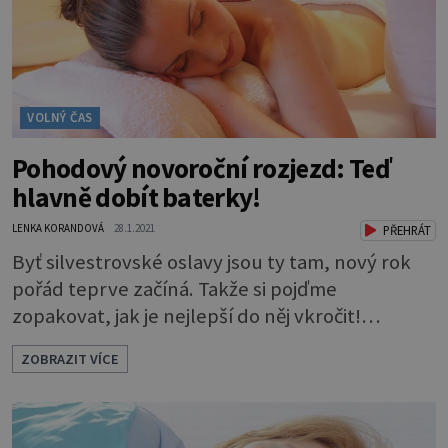
VOLNÝ ČAS
Pohodový novoroční rozjezd: Teď
hlavně dobít baterky!
LENKA KORANDOVÁ
28.1.2021
PŘEHRÁT
Byť silvestrovské oslavy jsou ty tam, nový rok
pořád teprve začíná. Takže si pojďme
zopakovat, jak je nejlepší do něj vkročit!
Pohovět si v lázních Zatímco silvestrovské
ZOBRAZIT VÍCE
pobyty bývají beznadějně obsazené dlouho
předem, na leden máte šanci najít zajímavý
pobyt na poslední chvíli. Ať už týdenní nebo na