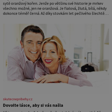
sytě oranžový kořen. Jenže po většinu své historie je mrkev
všechno možné, jen ne oranžová. Je fialová, žlutá, bílá, někdy
dokonce téměř černá. Až díky stovkám let pečlivého šlechtění
se z ní stává zelenina, bez které si českou zahradu ani
nedokážeme představit. Její příběh je
skutecnepribehy.cz
Dovolte lásce, aby si vás našla