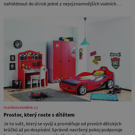
nahlédnout do útrob jedné z nejvýznamnějších vodních
elektráren v Evropě, vydat se na horské hřebeny, projet se na
koloběžce a den zakončit poznáváním památek ve Velkých
Losinách nebo v termálním
rezidenceonline.cz
Prostor, který roste s dítětem
Je to svět, který se vyvíjí a proměňuje od prvních dětských
krůčků až po dospívání. Správně navržený pokoj podporuje