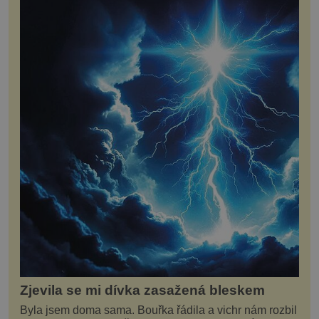
lázeňských procedur zahrnují i kosmetickou
péči a relaxaci pro tělo a duši. Například
Františkovy Lázně nabízejí týdenní zimní roman
Zjevila se mi dívka zasažená bleskem
Byla jsem doma sama. Bouřka řádila a vichr nám rozbil