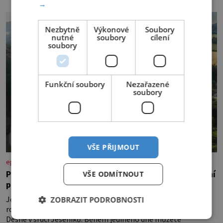
→
Nezbytně
Výkonové
Soubory
nutné
soubory
cílení
soubory
Funkční soubory
Nezařazené
soubory
VŠE PŘIJMOUT
epochanacestach.cz
Poznejte údolí Desné: od Dlouhých strání po termální
VŠE ODMÍTNOUT
prameny
Jen málokteré místo v České republice nabízí tolik
ZOBRAZIT PODROBNOSTI
rozmanitých zážitků na tak malém území jako údolí řeky
Desné v srdci Jeseníků. Během jediného dne můžete