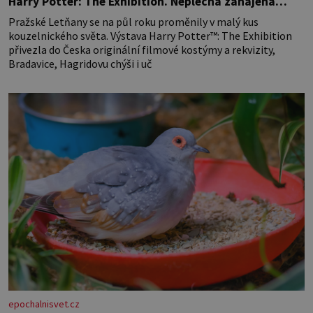
Harry Potter: The Exhibition. Neplecha zahájena…
Pražské Letňany se na půl roku proměnily v malý kus
kouzelnického světa. Výstava Harry Potter™: The Exhibition
přivezla do Česka originální filmové kostýmy a rekvizity,
Bradavice, Hagridovu chýši i uč
epochalnisvet.cz