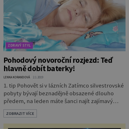
rozšířený víkend, lázně nabízejí wellness
programy, zaměřené zejména na ženy. Kromě
lázeňských p
ZDRAVÝ STYL
Pohodový novoroční rozjezd: Teď
hlavně dobít baterky!
LENKA KORANDOVÁ
2.1.2019
1. tip Pohovět si v lázních Zatímco silvestrovské
pobyty bývají beznadějně obsazené dlouho
předem, na leden máte šanci najít zajímavý
pobyt na poslední chvíli. Ať už týdenní nebo na
ZOBRAZIT VÍCE
rozšířený víkend, lázně nabízejí wellness
programy, zaměřené zejména na ženy. Kromě