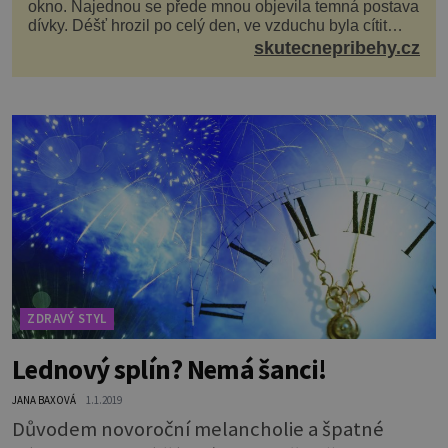
okno. Najednou se přede mnou objevila temná postava
dívky. Déšť hrozil po celý den, ve vzduchu byla cítit
bouřka. Do topolů před domem se opřel ví...
skutecnepribehy.cz
ZDRAVÝ STYL
Lednový splín? Nemá šanci!
JANA BAXOVÁ
1.1.2019
Důvodem novoroční melancholie a špatné