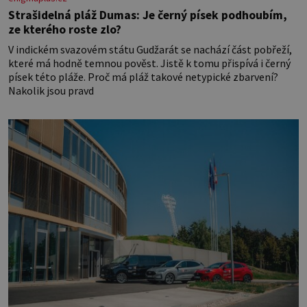
Strašidelná pláž Dumas: Je černý písek podhoubím,
ze kterého roste zlo?
V indickém svazovém státu Gudžarát se nachází část pobřeží,
které má hodně temnou pověst. Jistě k tomu přispívá i černý
písek této pláže. Proč má pláž takové netypické zbarvení?
Nakolik jsou pravd