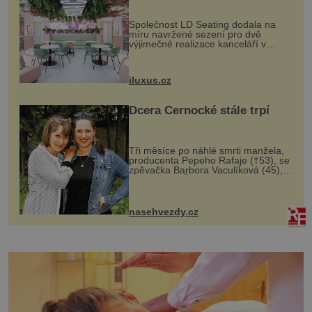
zrovna prvního ledna? Co to o vás prozrazuje,
MediaCityUK v Salfordu
když se rozhodnete... ... začít cvičit a zhubnout
Společnost LD Seating dodala na
míru navržené sezení pro dvě
K
výjimečné realizace kanceláří v
areálu MediaCityUK v anglickém
Salfordu – konkrétně do budov Blue
Tower a Orange Tower. Komplex
iluxus.cz
budov Media...
Dcera Černocké stále trpí
Tři měsíce po náhlé smrti manžela,
producenta Pepeho Rafaje (†53), se
zpěvačka Barbora Vaculíková (45),
dcera Petry Černocké (75), poprvé
ozvala veřejnosti. Na sociální síti
sdílela, že se snaží fung...
nasehvezdy.cz