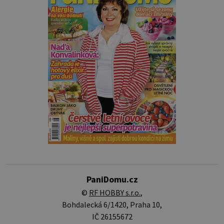
PaniDomu.cz
©
RF HOBBY s.r.o.
,
Bohdalecká 6/1420, Praha 10,
IČ 26155672