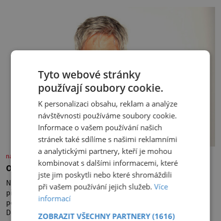
Tyto webové stránky
používají soubory cookie.
K personalizaci obsahu, reklam a analýze
návštěvnosti používáme soubory cookie.
Informace o vašem používání našich
stránek také sdílíme s našimi reklamními
a analytickými partnery, kteří je mohou
nasehvezdy.cz
kombinovat s dalšími informacemi, které
Osamělá herečka Syslová všechno vzdala?
jste jim poskytli nebo které shromáždili
Nedávno se povídalo, že má Dana Syslová (80) blízkého
při vašem používání jejich služeb.
Více
přítele, který je jí oporou. Ale je to ještě vůbec pravda? V
informací
posledních dnech čím dál častěji mluví o svém odchodu.
Dohnala ji snad samota? Půs
ZOBRAZIT VŠECHNY PARTNERY
(1616)