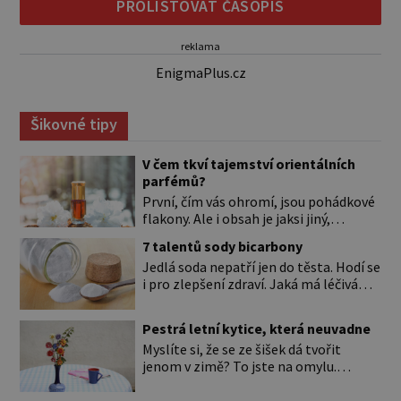
PROLISTOVAT ČASOPIS
reklama
EnigmaPlus.cz
Šikovné tipy
V čem tkví tajemství orientálních
parfémů?
První, čím vás ohromí, jsou pohádkové
flakony. Ale i obsah je jaksi jiný,
svůdnější a vábivější než vůně z našich
7 talentů sody bicarbony
parfumérií. Čím to? V arabské kultuře
Jedlá soda nepatří jen do těsta. Hodí se
mají vůně mnohem delší tradici než
i pro zlepšení zdraví. Jaká má léčivá
v naší. Jejich původní účel byl nejspíš
použití? Úplně na začátku je důležité si
hygienický. Co je čisté, to voní. Jak
to ujasnit. Existují dva typy sody. *
voní? Při testování orientálních vůní
Pestrá letní kytice, která neuvadne
Jedlá soda (pro úplnost je to
nejspíš zjistíte, že jen málokterá se
Myslíte si, že se ze šišek dá tvořit
hydrogenuhličitan sodný s chemickou
vám […]
jenom v zimě? To jste na omylu.
značkou NaHCO3) je ten bílý, ve vodě
Přesvědčte se sami a pojďte si vyrobit
rozpustný prášek, kterému říkáme
krásné květiny do vázy nebo jako