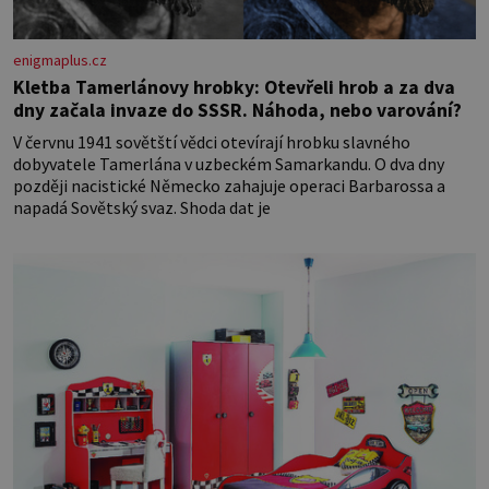
enigmaplus.cz
Kletba Tamerlánovy hrobky: Otevřeli hrob a za dva
dny začala invaze do SSSR. Náhoda, nebo varování?
V červnu 1941 sovětští vědci otevírají hrobku slavného
dobyvatele Tamerlána v uzbeckém Samarkandu. O dva dny
později nacistické Německo zahajuje operaci Barbarossa a
napadá Sovětský svaz. Shoda dat je