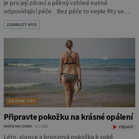
je pro její zdraví a pěkný vzhled nutná
odpovídající péče. Bez péče to nejde Rty se
neliší jen barvou, ale také mnohem tenčí
ZOBRAZIT VÍCE
povrchovou vrstvou než ostatní pleť a pokožka.
Nezvláčňují je žádné mazové žlázy, proto jsou
rty mnohem choulostivější a náchylné k
vysychání a praskání. Balzám na rty je proto
nutnou základní výbavou, pokud chce
ŠIKOVNÉ TIPY
Připravte pokožku na krásné opálení
MARTIN MACOUREK
10.7.2026
PŘEHRÁT
Léto, slunce a bronzová pokožka k sobě