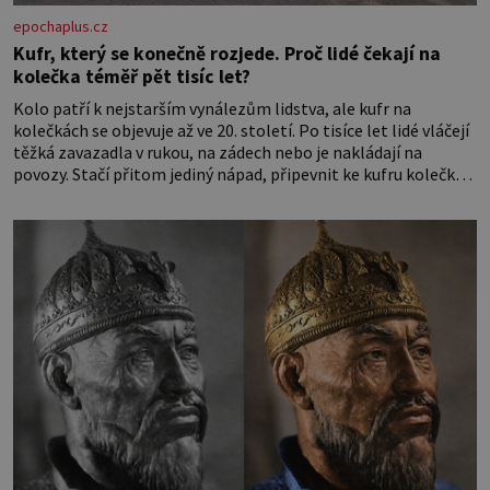
epochaplus.cz
Kufr, který se konečně rozjede. Proč lidé čekají na
kolečka téměř pět tisíc let?
Kolo patří k nejstarším vynálezům lidstva, ale kufr na
kolečkách se objevuje až ve 20. století. Po tisíce let lidé vláčejí
těžká zavazadla v rukou, na zádech nebo je nakládají na
povozy. Stačí přitom jediný nápad, připevnit ke kufru kolečka.
Jenže právě ten nikdo dlouho nedostane. Až jednou se na
letišti ozve věta, která změní