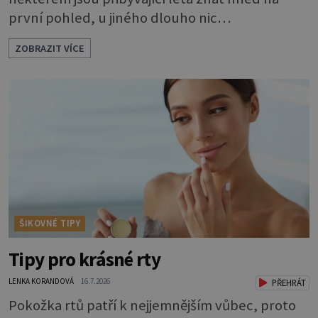
první pohled, u jiného dlouho nic
nezaznamenáte. Přesto byste si měli staršího
ZOBRAZIT VÍCE
psa více všímat, aby vám neunikly důležité
signály, že něco není v pořádku. Včasná péče
mu může prodloužit i zkvalitnit život. Hůře
tráví U starších psů je třeba myslet na to, že
mohou mít v nepořádku zažívání.
ŠIKOVNÉ TIPY
Tipy pro krásné rty
LENKA KORANDOVÁ
16.7.2026
PŘEHRÁT
Pokožka rtů patří k nejjemnějším vůbec, proto