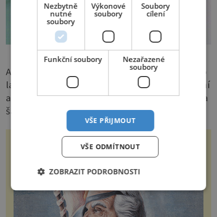
Nezbytně
Výkonové
Soubory
nutné
soubory
cílení
soubory
Funkční soubory
Nezařazené
soubory
A stolička je hotová – posloužit může určitě jako
lavička v chodbě (kdy nám pomůže při obouvání
a úložný prostor poslouží k uschování rukavic a
šálek) či jako stolička k pianu.
VŠE PŘIJMOUT
VŠE ODMÍTNOUT
ZOBRAZIT PODROBNOSTI