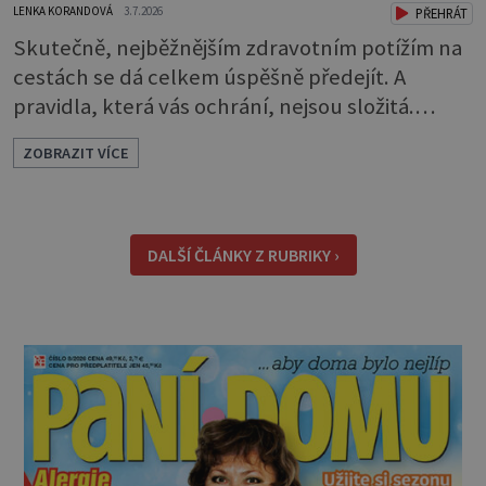
LENKA KORANDOVÁ
3.7.2026
PŘEHRÁT
Skutečně, nejběžnějším zdravotním potížím na
cestách se dá celkem úspěšně předejít. A
pravidla, která vás ochrání, nejsou složitá.
Riziko na talíři Drtivou většinu cestovatelských
ZOBRAZIT VÍCE
průjmů vyvolávají fekální bakterie. Do kuchyně
se mohou dostat s přirozeně hnojenou
zeleninou a při nedostatečné hygieně při
přípravě a výdeji jídla se snadno rozšíří ze
DALŠÍ ČLÁNKY Z RUBRIKY ›
zeleninového salátu i na další potraviny. Dobro