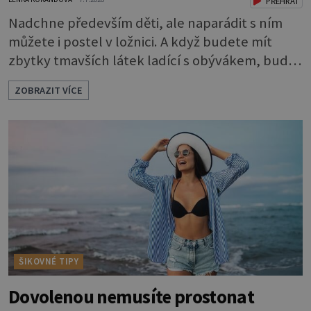
PŘEHRÁT
Nadchne především děti, ale naparádit s ním
můžete i postel v ložnici. A když budete mít
zbytky tmavších látek ladící s obývákem, bude
se hodit i tam. Budete potřebovat: - zbytky
ZOBRAZIT VÍCE
barevně sladěných bavlněných látek - 0,5 m
látky na vnitřní polštářek - duté vlákno na výplň
- 2 knoflíky - 0,5 m jednostranně nalepovacího
vlizelínu - pravítko a řezák nebo nůžky Přední
strana s aplikací 1. V
ŠIKOVNÉ TIPY
Dovolenou nemusíte prostonat