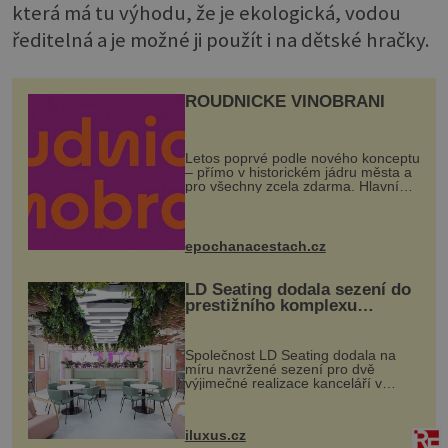
která má tu výhodu, že je ekologická, vodou
ředitelná a je možné ji použít i na dětské hračky.
ROUDNICKÉ VINOBRANÍ
Letos poprvé podle nového konceptu
– přímo v historickém jádru města a
pro všechny zcela zdarma. Hlavní
program se odehraje na Karlově a
Husově náměstí. Návštěvníci se
mohou těšit na víno, burčák, pes...
epochanacestach.cz
LD Seating dodala sezení do
prestižního komplexu
MediaCityUK v Salfordu
Společnost LD Seating dodala na
míru navržené sezení pro dvě
výjimečné realizace kanceláří v
areálu MediaCityUK v anglickém
Salfordu – konkrétně do budov Blue
Tower a Orange Tower. Komplex
iluxus.cz
budov Media...