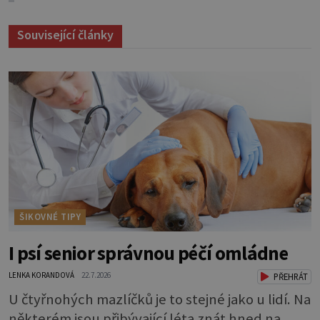
Související články
ŠIKOVNÉ TIPY
I psí senior správnou péčí omládne
LENKA KORANDOVÁ
22.7.2026
PŘEHRÁT
U čtyřnohých mazlíčků je to stejné jako u lidí. Na
některém jsou přibývající léta znát hned na