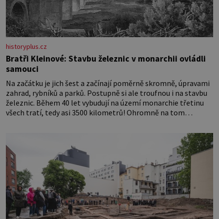
historyplus.cz
Bratři Kleinové: Stavbu železnic v monarchii ovládli
samouci
Na začátku je jich šest a začínají poměrně skromně, úpravami
zahrad, rybníků a parků. Postupně si ale troufnou i na stavbu
železnic. Během 40 let vybudují na území monarchie třetinu
všech tratí, tedy asi 3500 kilometrů! Ohromně na tom
zbohatnou… Podnikavého ducha zdědí bratři Kleinové po otci
Johannovi (1756–1835), který má malý statek na Jesenicku