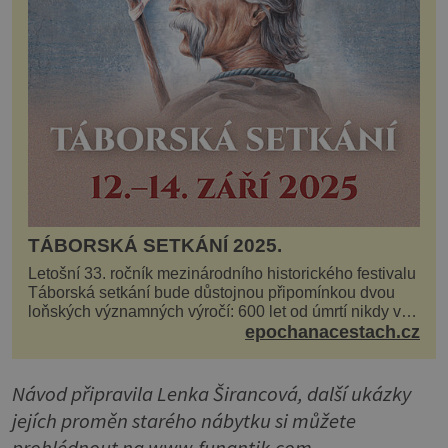
TÁBORSKÁ SETKÁNÍ 2025.
Letošní 33. ročník mezinárodního historického festivalu
Táborská setkání bude důstojnou připomínkou dvou
loňských významných výročí: 600 let od úmrtí nikdy v
poli neporaženého hejtmana Jana Žižky z Tr...
epochanacestach.cz
Návod připravila Lenka Širancová, další ukázky
jejích proměn starého nábytku si můžete