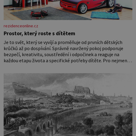
rezidenceonline.cz
Prostor, který roste s dítětem
Je to svět, který se vyvíjí a proměňuje od prvních dětských
krůčků až po dospívání. Správně navržený pokoj podporuje
bezpečí, kreativitu, soustředění i odpočinek a reaguje na
každou etapu života a specifické potřeby dítěte. Pro nejmenší
je klíčová jednoduchost, měkkost a bezpečí, proto by pokoj
miminka měl působit především klidně a útulně. Předškolní
věk je