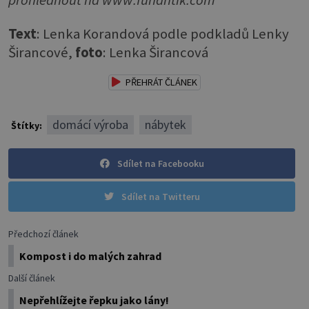
prohlédnout na www.funantik.com
Text
: Lenka Korandová podle podkladů Lenky
Širancové,
foto
: Lenka Širancová
PŘEHRÁT ČLÁNEK
domácí výroba
nábytek
Štítky:
Sdílet na Facebooku
Sdílet na Twitteru
Předchozí článek
Kompost i do malých zahrad
Další článek
Nepřehlížejte řepku jako lány!