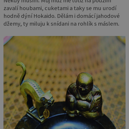
Někdy musím. Můj muž mě totiž na podzim
zavalí houbami, cuketami a taky se mu urodí
hodně dýní Hokaido. Dělám i domácí jahodové
džemy, ty miluju k snídani na rohlík s máslem.