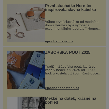
První sluchátka Hermés
inspirovala slavná kabelka
Vůbec první sluchátka od módního
domu Hermès byla vyrobena
experimentálním laboratoří Hermès
Ateliers Horizons. Elegantní gadget
si vyžádal dva roky vývoje a chlubí
se ručně šitou hovězí kůží a
epochalnisvet.cz
kovový...
ZÁBOŘSKÁ POUŤ 2025
Tradiční Zábořská pouť, která se
koná v neděli 7.9.2025 od 11:00
hod. u kostela v Záboří, části obce
Kly u Mělníka. V programu naleznete
komentovanou prohlídku kostela,
dobovou hudbu, řemesla, atrakce...
epochanacestach.cz
Měkké na dotek, krásné na
pohled