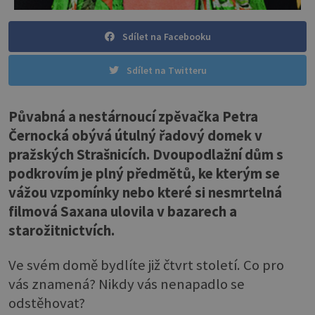
Sdílet na Facebooku
Sdílet na Twitteru
Půvabná a nestárnoucí zpěvačka Petra
Černocká obývá útulný řadový domek v
pražských Strašnicích. Dvoupodlažní dům s
podkrovím je plný předmětů, ke kterým se
vážou vzpomínky nebo které si nesmrtelná
filmová Saxana ulovila v bazarech a
starožitnictvích.
Ve svém domě bydlíte již čtvrt století. Co pro
vás znamená? Nikdy vás nenapadlo se
odstěhovat?