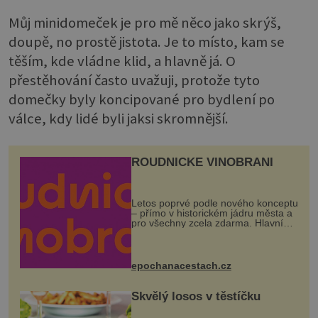
Můj minidomeček je pro mě něco jako skrýš,
doupě, no prostě jistota. Je to místo, kam se
těším, kde vládne klid, a hlavně já. O
přestěhování často uvažuji, protože tyto
domečky byly koncipované pro bydlení po
válce, kdy lidé byli jaksi skromnější.
ROUDNICKÉ VINOBRANÍ
Letos poprvé podle nového konceptu
– přímo v historickém jádru města a
pro všechny zcela zdarma. Hlavní
program se odehraje na Karlově a
Husově náměstí. Návštěvníci se
mohou těšit na víno, burčák, pes...
epochanacestach.cz
Skvělý losos v těstíčku