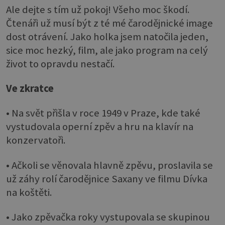
Ale dejte s tím už pokoj! Všeho moc škodí.
Čtenáři už musí být z té mé čarodějnické image
dost otrávení. Jako holka jsem natočila jeden,
sice moc hezký, film, ale jako program na celý
život to opravdu nestačí.
Ve zkratce
• Na svět přišla v roce 1949 v Praze, kde také
vystudovala operní zpěv a hru na klavír na
konzervatoři.
• Ačkoli se věnovala hlavně zpěvu, proslavila se
už záhy rolí čarodějnice Saxany ve filmu Dívka
na koštěti.
• Jako zpěvačka roky vystupovala se skupinou