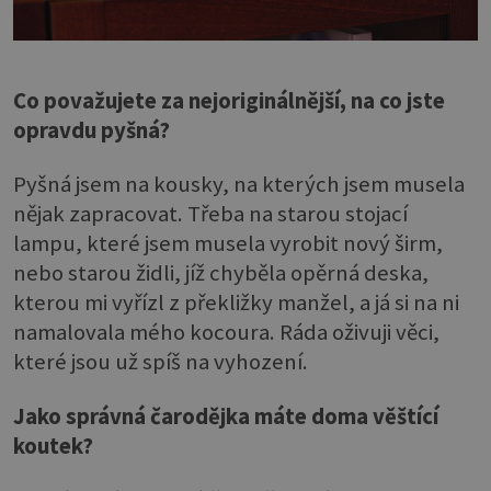
Co považujete za nejoriginálnější, na co jste
opravdu pyšná?
Pyšná jsem na kousky, na kterých jsem musela
nějak zapracovat. Třeba na starou stojací
lampu, které jsem musela vyrobit nový širm,
nebo starou židli, jíž chyběla opěrná deska,
kterou mi vyřízl z překližky manžel, a já si na ni
namalovala mého kocoura. Ráda oživuji věci,
které jsou už spíš na vyhození.
Jako správná čarodějka máte doma věštící
koutek?