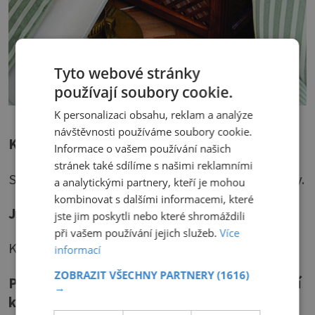
Tyto webové stránky
používají soubory cookie.
K personalizaci obsahu, reklam a analýze
návštěvnosti používáme soubory cookie.
Které místo máte nejraději?
Informace o vašem používání našich
stránek také sdílíme s našimi reklamními
Svůj ušák před televizí s výhledem do zahrádky.
a analytickými partnery, kteří je mohou
kombinovat s dalšími informacemi, které
Jaká barva u vás převládá?
jste jim poskytli nebo které shromáždili
při vašem používání jejich služeb.
Více
Krémově žlutá, teple hnědá a olivově zelená.
informací
ZOBRAZIT VŠECHNY PARTNERY
(1616)
Pokud se týká nábytku, máte nějaké speciální
→
kousky, které jste si zamilovala?