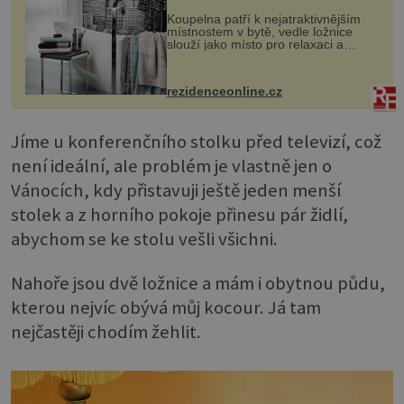
Koupelna patří k nejatraktivnějším
místnostem v bytě, vedle ložnice
slouží jako místo pro relaxaci a
odpočinek. Koupelnový textil –
ručníky, osušky a koberečky –
mohou jako mávnutím kouzelného
rezidenceonline.cz
proutku...
Jíme u konferenčního stolku před televizí, což
není ideální, ale problém je vlastně jen o
Vánocích, kdy přistavuji ještě jeden menší
stolek a z horního pokoje přinesu pár židlí,
abychom se ke stolu vešli všichni.
Nahoře jsou dvě ložnice a mám i obytnou půdu,
kterou nejvíc obývá můj kocour. Já tam
nejčastěji chodím žehlit.