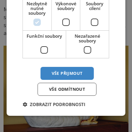
Nezbytně
Výkonové
Soubory
nutné
soubory
cílení
Mám vlastně jen speciální kousky. Jsou to spíš
soubory
starožitnosti, které se mnou putují při každém
stěhování. Třeba psací stůl je dost nepraktický,
ale moc krásný.
Funkční soubory
Nezařazené
soubory
VŠE PŘIJMOUT
VŠE ODMÍTNOUT
ZOBRAZIT PODROBNOSTI