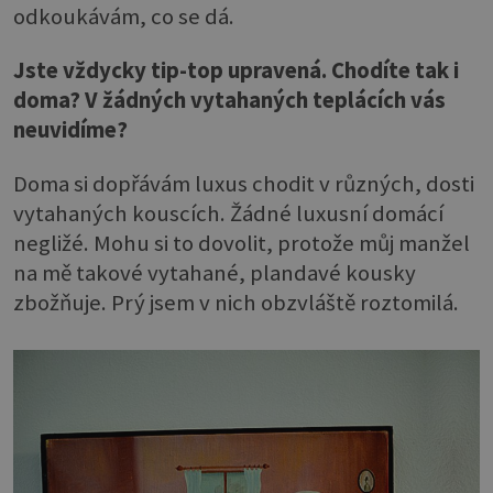
odkoukávám, co se dá.
Jste vždycky tip-top upravená. Chodíte tak i
doma? V žádných vytahaných teplácích vás
neuvidíme?
Doma si dopřávám luxus chodit v různých, dosti
vytahaných kouscích. Žádné luxusní domácí
negližé. Mohu si to dovolit, protože můj manžel
na mě takové vytahané, plandavé kousky
zbožňuje. Prý jsem v nich obzvláště roztomilá.