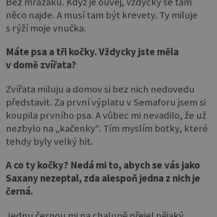
Bez mrazáku. Když je ouvej, vždycky se tam
něco najde. A musí tam být krevety. Ty miluje
s rýží moje vnučka.
Máte psa a tři kočky. Vždycky jste měla
v domě zvířata?
Zvířata miluju a domov si bez nich nedovedu
představit. Za první výplatu v Semaforu jsem si
koupila prvního psa. A vůbec mi nevadilo, že už
nezbylo na „kačenky“. Tím myslím botky, které
tehdy byly velký hit.
A co ty kočky? Nedá mi to, abych se vás jako
Saxany nezeptal, zda alespoň jedna z nich je
černá.
Jednu černou mi na chalupě přejel nějaký