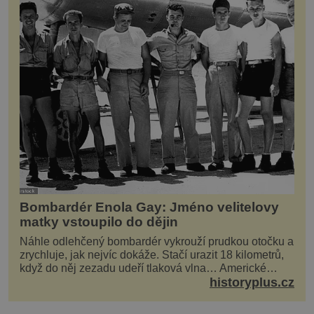
Bombardér Enola Gay: Jméno velitelovy
matky vstoupilo do dějin
Náhle odlehčený bombardér vykrouží prudkou otočku a
zrychluje, jak nejvíc dokáže. Stačí urazit 18 kilometrů,
když do něj zezadu udeří tlaková vlna… Americké
rozhodnutí svrhnout ničivou jadernou bombu ...
historyplus.cz