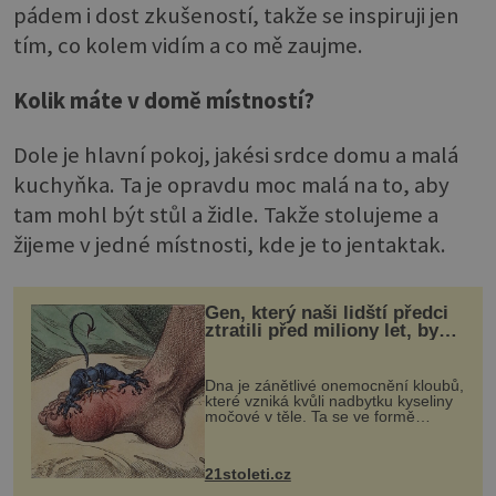
pádem i dost zkušeností, takže se inspiruji jen
tím, co kolem vidím a co mě zaujme.
Kolik máte v domě místností?
Dole je hlavní pokoj, jakési srdce domu a malá
kuchyňka. Ta je opravdu moc malá na to, aby
tam mohl být stůl a židle. Takže stolujeme a
žijeme v jedné místnosti, kde je to jentaktak.
Gen, který naši lidští předci
ztratili před miliony let, by
mohl pomoci s léčbou
„nemoci králů“
Dna je zánětlivé onemocnění kloubů,
které vzniká kvůli nadbytku kyseliny
močové v těle. Ta se ve formě
krystalků ukládá v blízkosti kloubů,
nejčastěji přitom postihuje palce na
nohou, a způsobuje bole...
21stoleti.cz