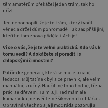
těm amatérům překážel jeden trám, tak ho
uřízli.
Jen nepochopili, že je to trám, který tvořil
věnec a držel dům pohromadě. Tak zas přišli jiní,
kteří ho tam znova přidělali. Ach jo!
Ví se o vás, že jste velmi praktická. Kdo vás k
tomu vedl? A dokážete si poradit i s
chlapskými činnostmi?
Patřím ke generaci, která se musela naučit
ledacos. Můj tatínek byl sice právník, ale velmi
manuálně zručný. Naučil mě toho hodně, třeba
práci se dřevem. Tu miluji. Teď mám ale
kamarádku, neuvěřitelně šikovnou truhlářku.
Opraví mi všechno a já ji moc ráda pozoruji a