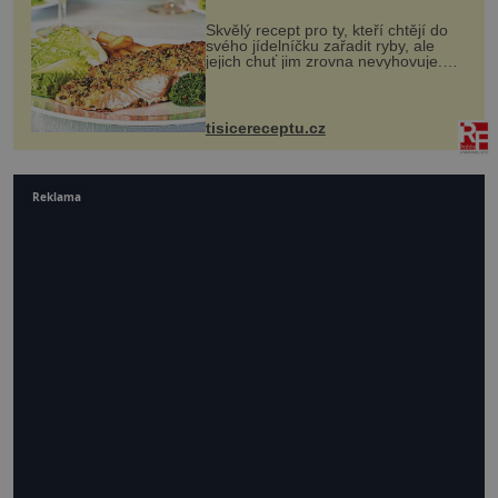
Skvělý recept pro ty, kteří chtějí do
svého jídelníčku zařadit ryby, ale
jejich chuť jim zrovna nevyhovuje.
Losos je samozřejmě taky ryba, ale v
tomto případě si na to nikdo ani
nevzpomene. Ingredienc...
tisicereceptu.cz
Reklama