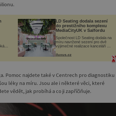
ilionu.
n
LD Seating dodala sezení
do prestižního komplexu
MediaCityUK v Salfordu
Společnost LD Seating dodala na
míru navržené sezení pro dvě
oká
výjimečné realizace kanceláří v
však
areálu MediaCityUK v anglickém
Salfordu – konkrétně do budov
iluxus.cz
í
Blue Tower a Orange Tower.
nému
Komplex budov Media...
a. Pomoc najdete také v Centrech pro diagnostiku
ou léky na míru. Jsou ale i některé věci, které
e vědět, jak probíhá a co ji zapříčiňuje.