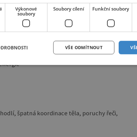
é
Výkonové
Soubory cílení
Funkční soubory
soubory
ODROBNOSTI
VŠE ODMÍTNOUT
VŠ
energie
odlí, špatná koordinace těla, poruchy řeči,