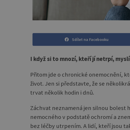
Sdílet na Facebooku
I když si to mnozí, kteří jí netrpí, mysl
Přitom jde o chronické onemocnění, kt
život. Jen si představte, že se několi
trvat několik hodin i dnů.
Záchvat neznamená jen silnou bolest hl
nemocného v podstatě ochromí a znemož
bez léčby utrpením. A lidí, kteří jsou 