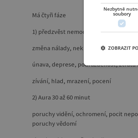
Nezbytně nutn
soubory
Má čtyři fáze
1) předzvěst nemoci 4 až 48 hodin
změna nálady, neklid, nervozita
ZOBRAZIT P
únava, deprese, podrážděnost, ztráta 
zívání, hlad, mrazení, pocení
2) Aura 30 až 60 minut
poruchy vidění, ochromení, pocit nepoh
poruchy vědomí