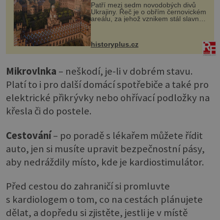
Patří mezi sedm novodobých divů
Ukrajiny. Řeč je o obřím černovickém
areálu, za jehož vznikem stál slavný
český architekt Josef Hlávka. Ten si
na něm dal mimořádně záležet. Jeho
stavební plány by při ...
historyplus.cz
Mikrovlnka
– neškodí, je-li v dobrém stavu.
Platí to i pro další domácí spotřebiče a také pro
elektrické přikrývky nebo ohřívací podložky na
křesla či do postele.
Cestování
– po poradě s lékařem můžete řídit
auto, jen si musíte upravit bezpečnostní pásy,
aby nedráždily místo, kde je kardiostimulátor.
Před cestou do zahraničí si promluvte
s kardiologem o tom, co na cestách plánujete
dělat, a dopředu si zjistěte, jestli je v místě