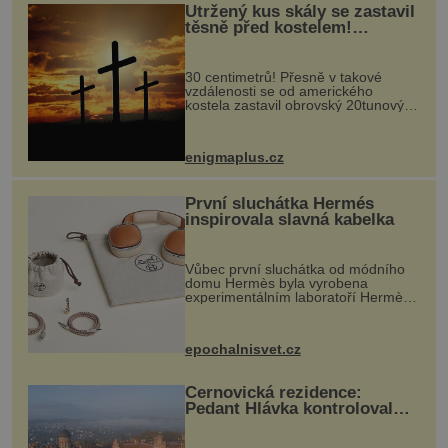
Utržený kus skály se zastavil
těsně před kostelem!
Ochránila ho boží síla?
30 centimetrů! Přesně v takové
vzdálenosti se od amerického
kostela zastavil obrovský 20tunový
balvan, který se v květnu 2014
nečekaně odtrhl od nedaleké skály
při její demolici. Podle místních stojí
enigmaplus.cz
...
První sluchátka Hermés
inspirovala slavná kabelka
Vůbec první sluchátka od módního
domu Hermès byla vyrobena
experimentálním laboratoří Hermès
Ateliers Horizons. Elegantní gadget
si vyžádal dva roky vývoje a chlubí
se ručně šitou hovězí kůží a
epochalnisvet.cz
kovový...
Černovická rezidence:
Pedant Hlávka kontroloval
každou cihlu