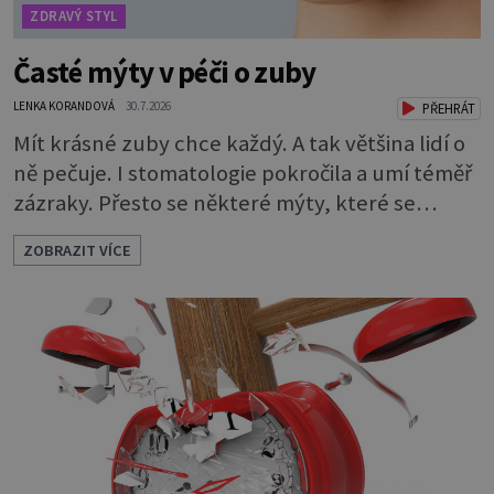
ZDRAVÝ STYL
Časté mýty v péči o zuby
LENKA KORANDOVÁ
30.7.2026
PŘEHRÁT
Mít krásné zuby chce každý. A tak většina lidí o
ně pečuje. I stomatologie pokročila a umí téměř
zázraky. Přesto se některé mýty, které se
tradují, nedaří vyvrátit. Které? Večer místo
ZOBRAZIT VÍCE
čištění snězte jablko Jedna z nejoblíbenějších
pověr už z časů našich babiček, kterou se
rozhodně nevyplatí praktikovat. Jablko
opravdu zuby nevyčistí. Obsahuje sacharidy,
které bakterie v ústech pře