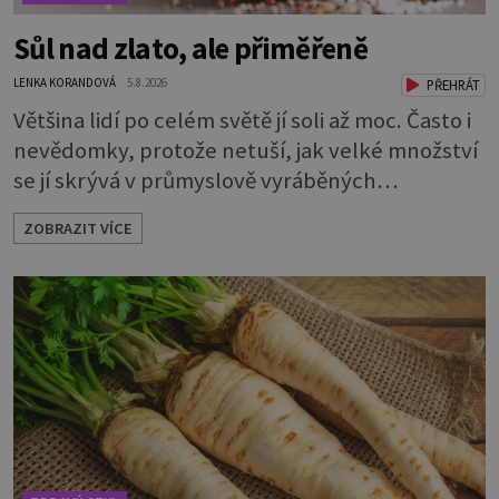
Sůl nad zlato, ale přiměřeně
LENKA KORANDOVÁ
5.8.2026
PŘEHRÁT
Většina lidí po celém světě jí soli až moc. Často i
nevědomky, protože netuší, jak velké množství
se jí skrývá v průmyslově vyráběných
potravinách, dokonce i těch sladkých. Sůl je
ZOBRAZIT VÍCE
zdravá Ale v ani ne třetinovém množství, než je
pro většinu populace běžné. Její základní
složky– sodík a chlór – jsou zásadní pro správné
hospodaření organismu s tekutinami. Pomáhají
totiž udrž