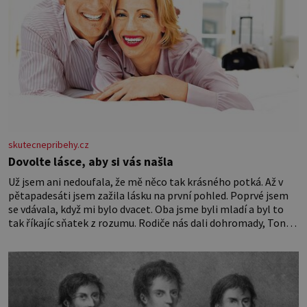
skutecnepribehy.cz
Dovolte lásce, aby si vás našla
Už jsem ani nedoufala, že mě něco tak krásného potká. Až v
pětapadesáti jsem zažila lásku na první pohled. Poprvé jsem
se vdávala, když mi bylo dvacet. Oba jsme byli mladí a byl to
tak říkajíc sňatek z rozumu. Rodiče nás dali dohromady, Toník
byl dobře zaopatřený mladý muž. Manželství nám oběma moc
nesvědčilo, brzy jsme zjistili, že