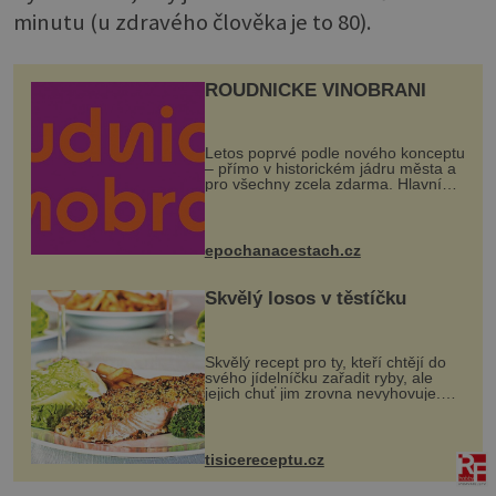
minutu (u zdravého člověka je to 80).
ROUDNICKÉ VINOBRANÍ
Letos poprvé podle nového konceptu
– přímo v historickém jádru města a
pro všechny zcela zdarma. Hlavní
program se odehraje na Karlově a
Husově náměstí. Návštěvníci se
mohou těšit na víno, burčák, pes...
epochanacestach.cz
Skvělý losos v těstíčku
Skvělý recept pro ty, kteří chtějí do
svého jídelníčku zařadit ryby, ale
jejich chuť jim zrovna nevyhovuje.
Losos je samozřejmě taky ryba, ale v
tomto případě si na to nikdo ani
nevzpomene. Ingredienc...
tisicereceptu.cz