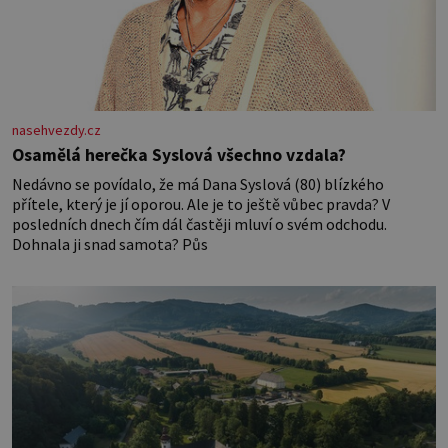
nasehvezdy.cz
Osamělá herečka Syslová všechno vzdala?
Nedávno se povídalo, že má Dana Syslová (80) blízkého
přítele, který je jí oporou. Ale je to ještě vůbec pravda? V
posledních dnech čím dál častěji mluví o svém odchodu.
Dohnala ji snad samota? Půs