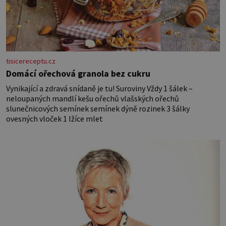
tisicereceptu.cz
Domácí ořechová granola bez cukru
Vynikající a zdravá snídaně je tu! Suroviny Vždy 1 šálek –
neloupaných mandlí kešu ořechů vlašských ořechů
slunečnicových semínek semínek dýně rozinek 3 šálky
ovesných vloček 1 lžíce mlet