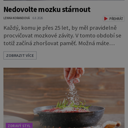
Nedovolte mozku stárnout
LENKA KORANDOVÁ
6.8.2026
PŘEHRÁT
Každý, komu je přes 25 let, by měl pravidelně
procvičovat mozkové závity. V tomto období se
totiž začíná zhoršovat paměť. Možná máte
problém vzpomenout si na jméno kolegy z
ZOBRAZIT VÍCE
práce. Nebo marně v paměti lovíte název
knížky, kterou jste nedávno přečetli. Je to
opravdu tak, s věkem jako kdyby se paměť
rozhodla stávkovat. Cvičte tělo i mozek
Procvičujte mozkové závity. Není to nijak slož
ZDRAVÝ STYL