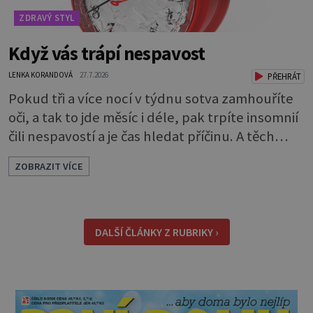
ZDRAVÝ STYL
Když vás trápí nespavost
LENKA KORANDOVÁ
27.7.2026
PŘEHRÁT
Pokud tři a více nocí v týdnu sotva zamhouříte
oči, a tak to jde měsíc i déle, pak trpíte insomnií
čili nespavostí a je čas hledat příčinu. A těch
může být celá řada. Vlastně váš spánek může
ZOBRAZIT VÍCE
rušit skoro cokoli. Nicméně některé důvody
nespavosti jsou častější. Narušený spánkový
rytmus To v praktické řeči obvykle znamená, že
pracujete na směny. Noční práce či jakékoli
DALŠÍ ČLÁNKY Z RUBRIKY ›
nepřirozené bdě