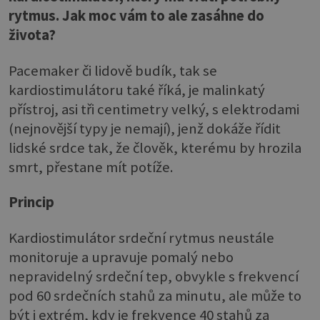
rytmus. Jak moc vám to ale zasáhne do
života?
Pacemaker či lidově budík, tak se
kardiostimulátoru také říká, je malinkatý
přístroj, asi tři centimetry velký, s elektrodami
(nejnovější typy je nemají), jenž dokáže řídit
lidské srdce tak, že člověk, kterému by hrozila
smrt, přestane mít potíže.
Princip
Kardiostimulátor srdeční rytmus neustále
monitoruje a upravuje pomalý nebo
nepravidelný srdeční tep, obvykle s frekvencí
pod 60 srdečních stahů za minutu, ale může to
být i extrém, kdy je frekvence 40 stahů za