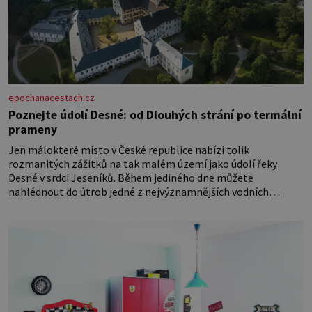
epochanacestach.cz
Poznejte údolí Desné: od Dlouhých strání po termální
prameny
Jen málokteré místo v České republice nabízí tolik
rozmanitých zážitků na tak malém území jako údolí řeky
Desné v srdci Jeseníků. Během jediného dne můžete
nahlédnout do útrob jedné z nejvýznamnějších vodních
elektráren v Evropě, vydat se na horské hřebeny, projet se na
koloběžce a den zakončit poznáváním památek ve Velkých
Losinách nebo v termálním