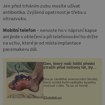
Jen před trháním zubu musíte užívat
antibiotika. Zvýšená opatrnost je třeba u
ultrazvuku.
Mobilní telefon
– nenoste ho v náprsní kapse
ani jinde v oblečení a při telefonování ho držte
na uchu, které je od místa implantace
pacemakeru dál.
Gen, který naši lidští předci
ztratili před miliony let, by
mohl pomoci s léčbou
„nemoci králů“
Dna je zánětlivé onemocnění kloubů,
které vzniká kvůli nadbytku kyseliny
močové v těle. Ta se ve formě
krystalků ukládá v blízkosti kloubů,
nejčastěji přitom postihuje palce na
nohou, a způsobuje bole...
21stoleti.cz