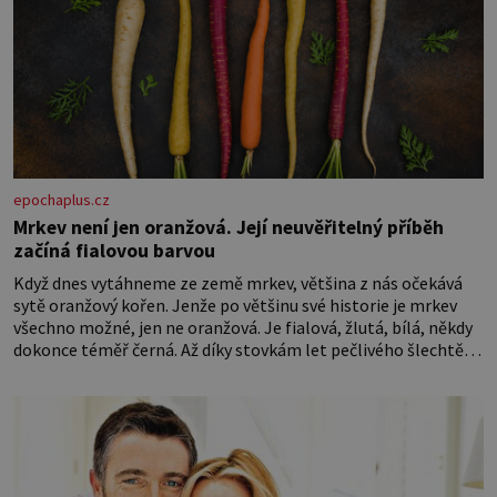
epochaplus.cz
Mrkev není jen oranžová. Její neuvěřitelný příběh
začíná fialovou barvou
Když dnes vytáhneme ze země mrkev, většina z nás očekává
sytě oranžový kořen. Jenže po většinu své historie je mrkev
všechno možné, jen ne oranžová. Je fialová, žlutá, bílá, někdy
dokonce téměř černá. Až díky stovkám let pečlivého šlechtění
se z ní stává zelenina, bez které si českou zahradu ani
nedokážeme představit. Její příběh je