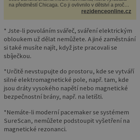
na předměstí Chicaga. Co ji ovlivnilo v dětství a proč
vypadá její domov právě takto? Interié...
rezidenceonline.cz
* Jste-li povoláním svářeč, sváření elektrickým
obloukem už dělat nemůžete. A jiné zaměstnání
si také musíte najít, když jste pracovali se
sbíječkou.
*Určitě nevstupujte do prostoru, kde se vytváří
silné elektromagnetické pole, např. tam, kde
jsou dráty vysokého napětí nebo magnetické
bezpečnostní brány, např. na letišti.
*Nemáte-li moderní pacemaker se systémem
SureScan, nemůžete podstoupit vyšetření na
magnetické rezonanci.