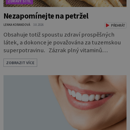
ZDRAVÝ STYL
Nezapomínejte na petržel
LENKA KORANDOVÁ
3.8.2026
PŘEHRÁT
Obsahuje totiž spoustu zdraví prospěšných
látek, a dokonce je považována za tuzemskou
superpotravinu. Zázrak plný vitaminů
V petrželi najdete vitaminy B1, B2, B3, B6,
ZOBRAZIT VÍCE
provitamin A, vitamin E a velké množství
vitamínu C (nejvíce ho má nať, dokonce třikrát
více než pomeranč, v kořeni je také, ale je ho
desetkrát méně), a kyselinu listovou. Ale to
není všechno. Obsahuje také důležité