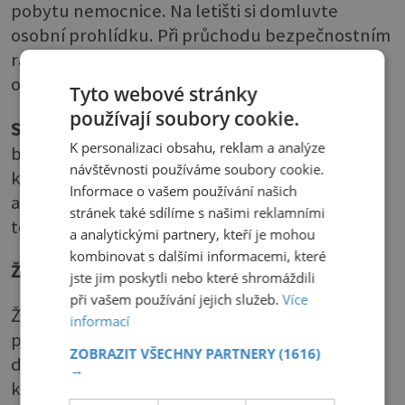
pobytu nemocnice. Na letišti si domluvte
osobní prohlídku. Při průchodu bezpečnostním
rámem kardiostimulátor spouští alarm. Kvůli
ověření mějte u sebe identifikační kartu.
Tyto webové stránky
používají soubory cookie.
Sport
– vhodná je turistika, plavání, golf,
K personalizaci obsahu, reklam a analýze
bowling, rybaření. Někteří pacienti mohou po
návštěvnosti používáme soubory cookie.
konzultaci s lékařem provozovat i namáhavější
Informace o vašem používání našich
aktivity, jako např. běhání, badminton nebo
stránek také sdílíme s našimi reklamními
tenis.
a analytickými partnery, kteří je mohou
kombinovat s dalšími informacemi, které
Životnost kardiostimulátoru
jste jim poskytli nebo které shromáždili
při vašem používání jejich služeb.
Více
Životnost kardiostimulátoru záleží na typu
informací
přístroje a na typu arytmie, kvůli které jste ho
ZOBRAZIT VŠECHNY PARTNERY
(1616)
dostali. Stav baterie se sleduje při každé
→
kontrole u lékaře, což bývá dvakrát do roka.