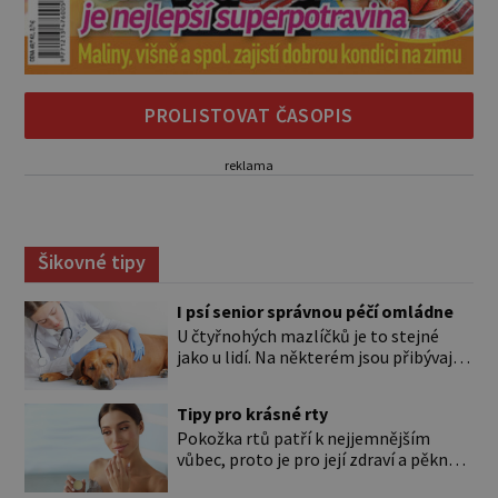
PROLISTOVAT ČASOPIS
reklama
Šikovné tipy
I psí senior správnou péčí omládne
U čtyřnohých mazlíčků je to stejné
jako u lidí. Na některém jsou přibývající
léta znát hned na první pohled, u
jiného dlouho nic nezaznamenáte.
Tipy pro krásné rty
Přesto byste si měli staršího psa více
Pokožka rtů patří k nejjemnějším
všímat, aby vám neunikly důležité
vůbec, proto je pro její zdraví a pěkný
signály, že něco není v pořádku. Včasná
vzhled nutná odpovídající péče. Bez
péče mu může prodloužit i zkvalitnit