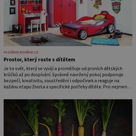
rezidenceonline.cz
Prostor, který roste s dítětem
Je to svět, který se vyvíjí a proměňuje od prvních dětských
krůčků až po dospívání. Správně navržený pokoj podporuje
bezpečí, kreativitu, soustředění i odpočinek a reaguje na
každou etapu života a specifické potřeby dítěte. Pro nejmenší
je klíčová jednoduchost, měkkost a bezpečí, proto by pokoj
miminka měl působit především klidně a útulně. Předškolní
věk je