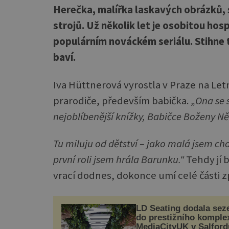
Herečka, malířka laskavých obrázků, s
strojů. Už několik let je osobitou h
populárním nováckém seriálu. Stihne 
baví.
Iva Hüttnerová vyrostla v Praze na Letn
prarodiče, především babička.
„Ona se 
nejoblíbenější knížky, Babičce Boženy N
Tu miluju od dětství – jako malá jsem c
první roli jsem hrála Barunku.“
Tehdy jí 
vrací dodnes, dokonce umí celé části z
LD Seating dodala sez
do prestižního komple
MediaCityUK v Salford