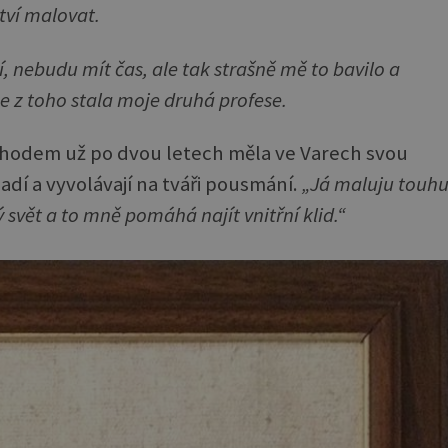
tví malovat.
dí, nebudu mít čas, ale tak strašně mě to bavilo a
se z toho stala moje druhá profese.
odem už po dvou letech měla ve Varech svou
adí a vyvolávají na tváři pousmání.
„Já maluju touh
ý svět a to mně pomáhá najít vnitřní klid.“