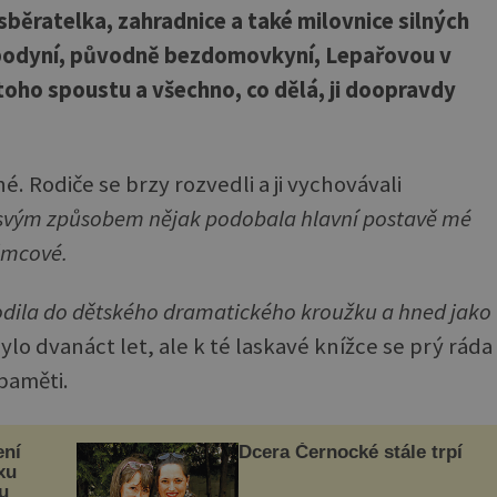
běratelka, zahradnice a také milovnice silných
ospodyní, původně bezdomovkyní, Lepařovou v
toho spoustu a všechno, co dělá, ji doopravdy
é. Rodiče se brzy rozvedli a ji vychovávali
svým způsobem nějak podobala hlavní postavě mé
ěmcové.
hodila do dětského dramatického kroužku a hned jako
bylo dvanáct let, ale k té laskavé knížce se prý ráda
paměti.
ení
Dcera Černocké stále trpí
xu
u