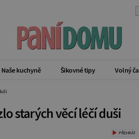
Naše kuchyně
Šikovné tipy
Volný ča
duši
o starých věcí léčí duši
PŘEHRÁT