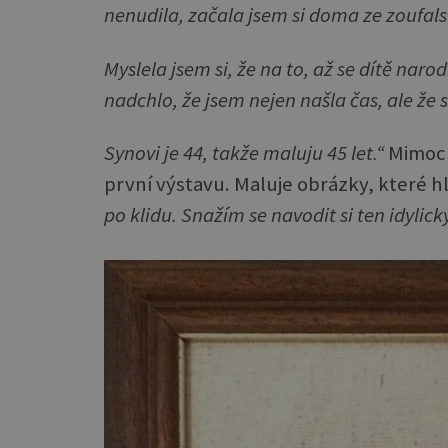
nenudila, začala jsem si doma ze zoufals
Myslela jsem si, že na to, až se dítě naro
nadchlo, že jsem nejen našla čas, ale že 
Synovi je 44, takže maluju 45 let.“
Mimoch
první výstavu. Maluje obrázky, které hl
po klidu. Snažím se navodit si ten idylick