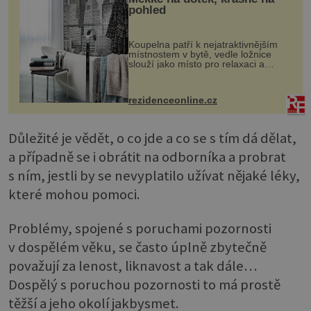
pohled
Koupelna patří k nejatraktivnějším
místnostem v bytě, vedle ložnice
slouží jako místo pro relaxaci a
odpočinek. Koupelnový textil –
ručníky, osušky a koberečky –
mohou jako mávnutím kouzelného
rezidenceonline.cz
proutku...
Důležité je vědět, o co jde a co se s tím dá dělat,
a případně se i obrátit na odborníka a probrat
s ním, jestli by se nevyplatilo užívat nějaké léky,
které mohou pomoci.
Problémy, spojené s poruchami pozornosti
v dospělém věku, se často úplně zbytečně
považují za lenost, liknavost a tak dále…
Dospělý s poruchou pozornosti to má prostě
těžší a jeho okolí jakbysmet.