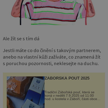
Ale žít se s tím dá
Jestli máte co do činění s takovým partnerem,
anebo na vlastní kůži zažíváte, co znamená žít
s poruchou pozornosti, neklesejte na duchu.
ZÁBOŘSKÁ POUŤ 2025
Tradiční Zábořská pouť, která se
koná v neděli 7.9.2025 od 11:00
hod. u kostela v Záboří, části obce
Kly u Mělníka. V programu naleznete
komentovanou prohlídku kostela,