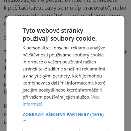
k počítači kávu, „aby se mu líp pracovalo“, nebo
se „jen rychle zeptáte“, kde jsou dejme tomu
rohlíky.
Tyto webové stránky
Co teď a co potom
používají soubory cookie.
K personalizaci obsahu, reklam a analýze
Zmatenost a neschopnost „normálně“ plánovat
návštěvnosti používáme soubory cookie.
je další typický příznak poruchy pozornosti.
Informace o vašem používání našich
Jako každý rok i letos trávíte hodiny a hodiny
stránek také sdílíme s našimi reklamními
hledáním důležitých dokumentů k daňovému
a analytickými partnery, kteří je mohou
kombinovat s dalšími informacemi, které
přiznání. A to jste si dali závazek, že všechno
jste jim poskytli nebo které shromáždili
bude včas a uspořádané!
při vašem používání jejich služeb.
Více
informací
Nezavolali jste do školy, abyste omluvili
nemocné dítě, a zase jste zapomněli na termín
ZOBRAZIT VŠECHNY PARTNERY
(1616)
→
u lékaře. Pomoc!