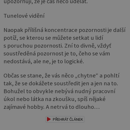
upozorňují, že je čas něco udělat.
Tunelové vidění
Naopak přílišná koncentrace pozornosti je další
potíž, se kterou se můžete setkat u lidí
s poruchou pozornosti. Zní to divně, vždyť
soustředěná pozornost je to, čeho se vám
nedostává, ale ne, je to logické.
Občas se stane, že vás něco „chytne“ a pohltí
tak, že se dokážete soustředit jen a jen na to.
Bohužel to obvykle nebývá nudný pracovní
úkol nebo látka na zkoušku, spíš nějaké
zajímavé hobby. A netrvá to dlouho…
PŘEHRÁT ČLÁNEK