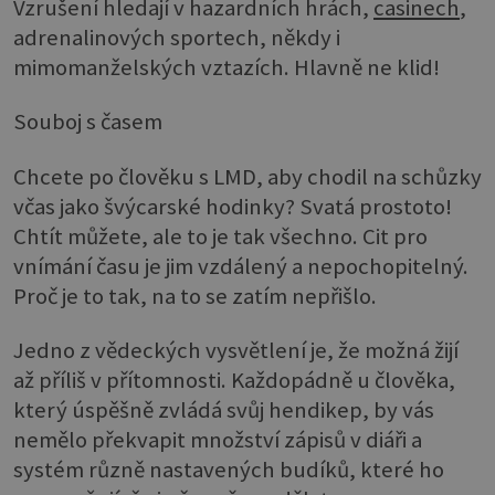
Vzrušení hledají v hazardních hrách,
casinech
,
adrenalinových sportech, někdy i
mimomanželských vztazích. Hlavně ne klid!
Souboj s časem
Chcete po člověku s LMD, aby chodil na schůzky
včas jako švýcarské hodinky? Svatá prostoto!
Chtít můžete, ale to je tak všechno. Cit pro
vnímání času je jim vzdálený a nepochopitelný.
Proč je to tak, na to se zatím nepřišlo.
Jedno z vědeckých vysvětlení je, že možná žijí
až příliš v přítomnosti. Každopádně u člověka,
který úspěšně zvládá svůj hendikep, by vás
nemělo překvapit množství zápisů v diáři a
systém různě nastavených budíků, které ho