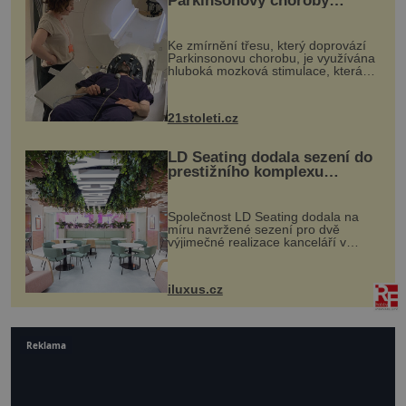
Parkinsonovy choroby
pomocí ultrazvukové
„helmy“
Ke zmírnění třesu, který doprovází
Parkinsonovu chorobu, je využívána
hluboká mozková stimulace, která
však vyžaduje vysoce invazivní
zákrok. Ultrazvuk zase není vhodný
k dostatečně přesnému zacílení ...
21stoleti.cz
LD Seating dodala sezení do
prestižního komplexu
MediaCityUK v Salfordu
Společnost LD Seating dodala na
míru navržené sezení pro dvě
výjimečné realizace kanceláří v
areálu MediaCityUK v anglickém
Salfordu – konkrétně do budov Blue
Tower a Orange Tower. Komplex
iluxus.cz
budov Media...
Reklama