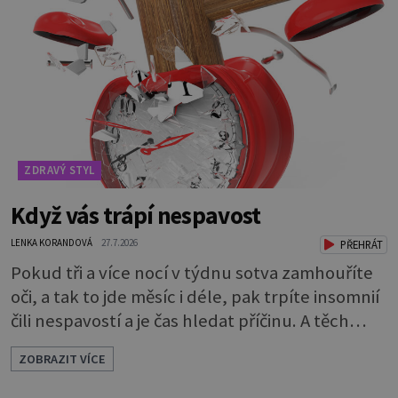
rozhodně nevyplatí praktikovat. Jablko
opravdu zuby nevyčistí. Obsahuje sacharidy,
které bakterie v ústech pře
ZDRAVÝ STYL
Když vás trápí nespavost
LENKA KORANDOVÁ
27.7.2026
PŘEHRÁT
Pokud tři a více nocí v týdnu sotva zamhouříte
oči, a tak to jde měsíc i déle, pak trpíte insomnií
čili nespavostí a je čas hledat příčinu. A těch
může být celá řada. Vlastně váš spánek může
ZOBRAZIT VÍCE
rušit skoro cokoli. Nicméně některé důvody
nespavosti jsou častější. Narušený spánkový