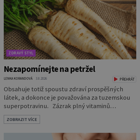
hospodaření organismu s tekutinami. Pomáhají
totiž udrž
ZDRAVÝ STYL
Nezapomínejte na petržel
LENKA KORANDOVÁ
3.8.2026
PŘEHRÁT
Obsahuje totiž spoustu zdraví prospěšných
látek, a dokonce je považována za tuzemskou
superpotravinu. Zázrak plný vitaminů
V petrželi najdete vitaminy B1, B2, B3, B6,
ZOBRAZIT VÍCE
provitamin A, vitamin E a velké množství
vitamínu C (nejvíce ho má nať, dokonce třikrát
více než pomeranč, v kořeni je také, ale je ho