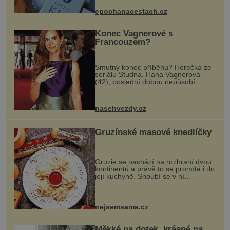
dobovou hudbu, řemesla, atrakce...
epochanacestach.cz
Konec Vagnerové s
Francouzem?
Smutný konec příběhu? Herečka ze
seriálu Studna, Hana Vagnerová
(42), poslední dobou nepůsobí
nejšťastněji. Ačkoli časy její anorexie
jsou už dávno pryč a opět se pyšnila
ženskými křivkami, najednou s...
nasehvezdy.cz
Gruzínské masové knedlíčky
Gruzie se nachází na rozhraní dvou
kontinentů a právě to se promítá i do
její kuchyně. Snoubí se v ní
evropské a asijské chutě a díky tomu
vznikají rozmanité a chuťově bohaté
pokrmy, které rozhodně st...
nejsemsama.cz
Měkké na dotek, krásné na