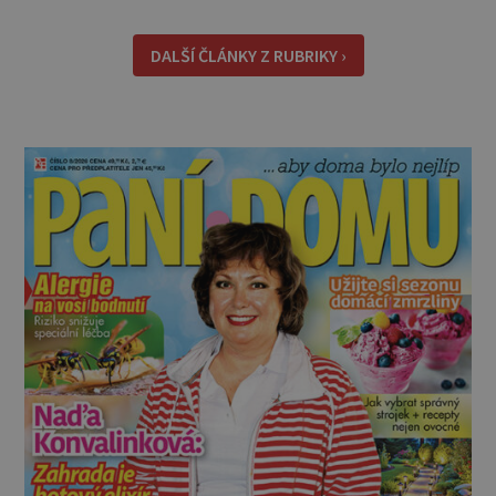
rytmus To v praktické řeči obvykle znamená, že
pracujete na směny. Noční práce či jakékoli
DALŠÍ ČLÁNKY Z RUBRIKY ›
nepřirozené bdě