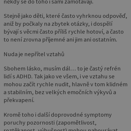
někdy se do toho i sami zamotávají.
Stejně jako děti, které často vyhrknou odpověď,
aniž by počkaly na zbytek otázky, i dospělí
bývají s věcmi často příliš rychle hotoví, a často
to není zrovna příjemné ani jim ani ostatním.
Nuda je nepřítel vztahů
Sbohem lásko, musím dál… to je častý refrén
lidí s ADHD. Tak jako ve všem, i ve vztahu se
mohou začít rychle nudit, hlavně v tom klidném
a stabilním, bez velkých emočních výkyvů a
překvapení.
Kromě toho i další doprovodné symptomy
poruchy pozornosti (zapomětlivost,
roztěkanost, výbušnost) mohou nabourávat