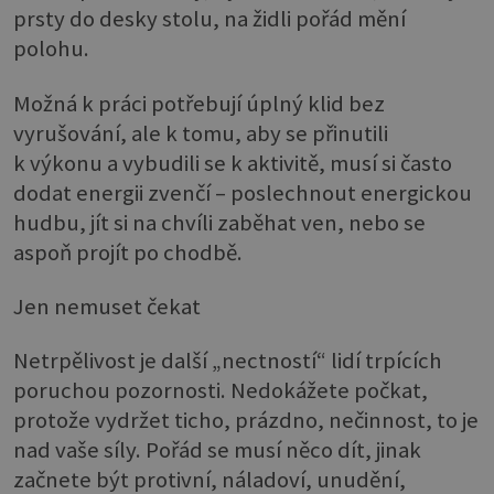
prsty do desky stolu, na židli pořád mění
polohu.
Možná k práci potřebují úplný klid bez
vyrušování, ale k tomu, aby se přinutili
k výkonu a vybudili se k aktivitě, musí si často
dodat energii zvenčí – poslechnout energickou
hudbu, jít si na chvíli zaběhat ven, nebo se
aspoň projít po chodbě.
Jen nemuset čekat
Netrpělivost je další „nectností“ lidí trpících
poruchou pozornosti. Nedokážete počkat,
protože vydržet ticho, prázdno, nečinnost, to je
nad vaše síly. Pořád se musí něco dít, jinak
začnete být protivní, náladoví, unudění,