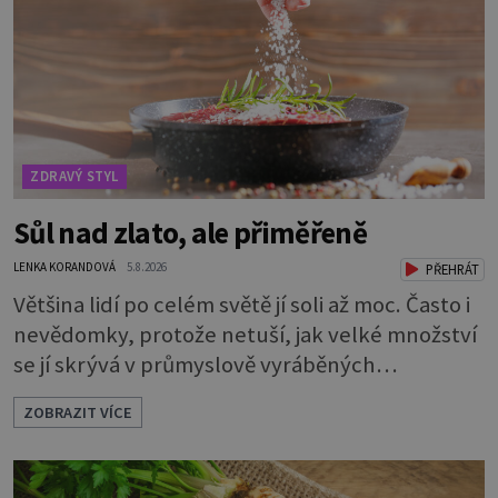
rozhodla stávkovat. Cvičte tělo i mozek
Procvičujte mozkové závity. Není to nijak slož
ZDRAVÝ STYL
Sůl nad zlato, ale přiměřeně
LENKA KORANDOVÁ
5.8.2026
PŘEHRÁT
Většina lidí po celém světě jí soli až moc. Často i
nevědomky, protože netuší, jak velké množství
se jí skrývá v průmyslově vyráběných
potravinách, dokonce i těch sladkých. Sůl je
ZOBRAZIT VÍCE
zdravá Ale v ani ne třetinovém množství, než je
pro většinu populace běžné. Její základní
složky– sodík a chlór – jsou zásadní pro správné