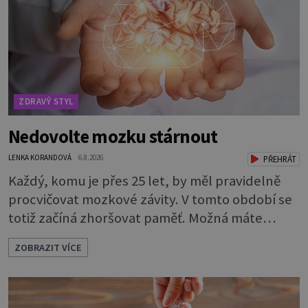
ZDRAVÝ STYL
Nedovolte mozku stárnout
LENKA KORANDOVÁ
6.8.2026
PŘEHRÁT
Každý, komu je přes 25 let, by měl pravidelně
procvičovat mozkové závity. V tomto období se
totiž začíná zhoršovat paměť. Možná máte
problém vzpomenout si na jméno kolegy z
ZOBRAZIT VÍCE
práce. Nebo marně v paměti lovíte název
knížky, kterou jste nedávno přečetli. Je to
opravdu tak, s věkem jako kdyby se paměť