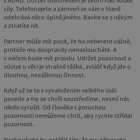
s ADHD. Udržet soustředění je skoro nad lidské
síly. Telefonujete a zároveň se vám v hlavě
odehrává něco úplně jiného. Bavíte se s někým
a ztratíte nit.
Partner může mít pocit, že ho neberete vážně,
protože mu doopravdy nenasloucháte. A
v něčem bude mít pravdu. Udržet pozornost a
zůstat u věci je strašně těžké, zvlášť když jde o
dlouhou, nezáživnou činnost.
Když už se to s vynaložením velkého úsilí
povede a my se chvíli soustředíme, nesmí nás
nikdo vyrušit. Od člověka s poruchou
pozornosti nemůžeme chtít, aby rychle střídal
pozornost.
Nezkoušejte ho potěšit tím, že mu přinesete