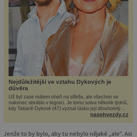
Nejdůležitější ve vztahu Dykových je
důvěra
Už byl zase málem oheň na střeše, ale všechno se
nakonec obrátilo v legraci. Je tomu sotva několik týdnů,
kdy Tatianě Dykové (47) vyznal lásku její dlouholetý
kolega a kamarád. Lidé si hned mysleli, ž...
nasehvezdy.cz
Jenže to by bylo, aby tu nebylo nějaké „ale“. Asi