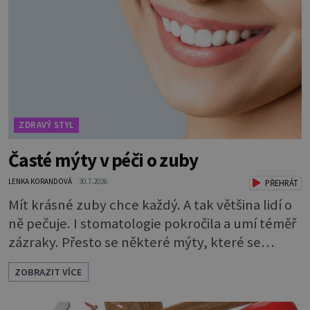
desetkrát méně), a kyselinu listovou. Ale to
není všechno. Obsahuje také důležité
ZDRAVÝ STYL
Časté mýty v péči o zuby
LENKA KORANDOVÁ
30.7.2026
PŘEHRÁT
Mít krásné zuby chce každý. A tak většina lidí o
ně pečuje. I stomatologie pokročila a umí téměř
zázraky. Přesto se některé mýty, které se
tradují, nedaří vyvrátit. Které? Večer místo
ZOBRAZIT VÍCE
čištění snězte jablko Jedna z nejoblíbenějších
pověr už z časů našich babiček, kterou se