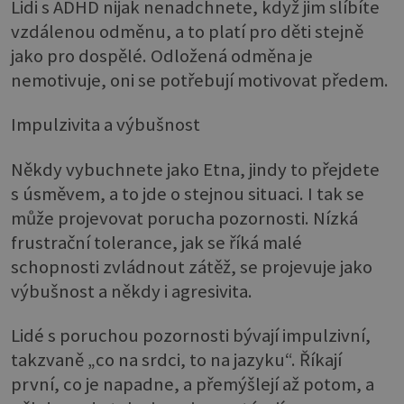
Lidi s ADHD nijak nenadchnete, když jim slíbíte
vzdálenou odměnu, a to platí pro děti stejně
jako pro dospělé. Odložená odměna je
nemotivuje, oni se potřebují motivovat předem.
Impulzivita a výbušnost
Někdy vybuchnete jako Etna, jindy to přejdete
s úsměvem, a to jde o stejnou situaci. I tak se
může projevovat porucha pozornosti. Nízká
frustrační tolerance, jak se říká malé
schopnosti zvládnout zátěž, se projevuje jako
výbušnost a někdy i agresivita.
Lidé s poruchou pozornosti bývají impulzivní,
takzvaně „co na srdci, to na jazyku“. Říkají
první, co je napadne, a přemýšlejí až potom, a