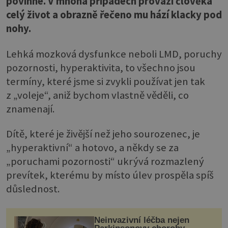
povinné. V mnoha případech provází člověka
celý život a obrazně řečeno mu hází klacky pod
nohy.
Lehká mozková dysfunkce neboli LMD, poruchy
pozornosti, hyperaktivita, to všechno jsou
termíny, které jsme si zvykli používat jen tak
z „voleje“, aniž bychom vlastně věděli, co
znamenají.
Dítě, které je živější než jeho sourozenec, je
„hyperaktivní“ a hotovo, a někdy se za
„poruchami pozornosti“ ukrývá rozmazlený
prevítek, kterému by místo úlev prospěla spíš
důslednost.
Neinvazivní léčba nejen