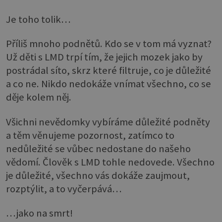
Je toho tolik…
Příliš mnoho podnětů. Kdo se v tom má vyznat?
Už děti s LMD trpí tím, že jejich mozek jako by
postrádal síto, skrz které filtruje, co je důležité
a co ne. Nikdo nedokáže vnímat všechno, co se
děje kolem něj.
Všichni nevědomky vybíráme důležité podněty
a těm věnujeme pozornost, zatímco to
nedůležité se vůbec nedostane do našeho
vědomí. Člověk s LMD tohle nedovede. Všechno
je důležité, všechno vás dokáže zaujmout,
rozptýlit, a to vyčerpává…
…jako na smrt!