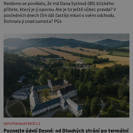
Nedávno se povídalo, že má Dana Syslová (80) blízkého
přítele, který je jí oporou. Ale je to ještě vůbec pravda? V
posledních dnech čím dál častěji mluví o svém odchodu.
Dohnala ji snad samota? Půs
epochanacestach.cz
Poznejte údolí Desné: od Dlouhých strání po termální