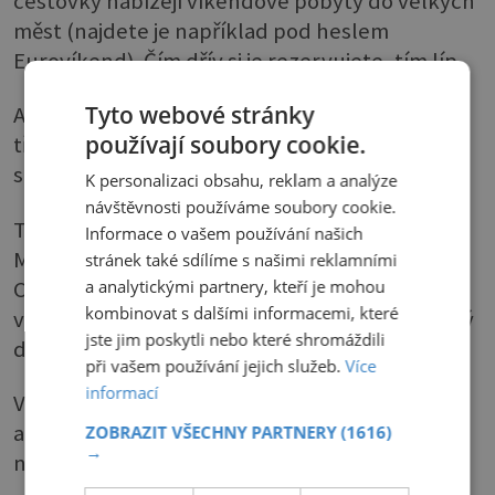
cestovky nabízejí víkendové pobyty do velkých
měst (najdete je například pod heslem
Eurovíkend). Čím dřív si je rezervujete, tím líp.
Tyto webové stránky
A nemusíte jen do města, výlety se pořádají
používají soubory cookie.
třeba k Plitvickým jezerům, kde se natáčel
slavný Vinnetou, nebo do maďarských lázní.
K personalizaci obsahu, reklam a analýze
návštěvnosti používáme soubory cookie.
Toužíte po moři? Ani to není nesplnitelný sen.
Informace o vašem používání našich
Můžete vyrazit s autobusovým zájezdem do
stránek také sdílíme s našimi reklamními
Chorvatska: v pátek odpoledne se vyjíždí,
a analytickými partnery, kteří je mohou
kombinovat s dalšími informacemi, které
v sobotu ráno se probudíte na pláži a máte celý
jste jim poskytli nebo které shromáždili
den ta koupání.
při vašem používání jejich služeb.
Více
informací
Večer se převléknete z plavek, sednete si do
autobusu, a hurá domů. Nebudete potřebovat
ZOBRAZIT VŠECHNY PARTNERY
(1616)
→
nic víc než plavky, ručník, deku a žabky.