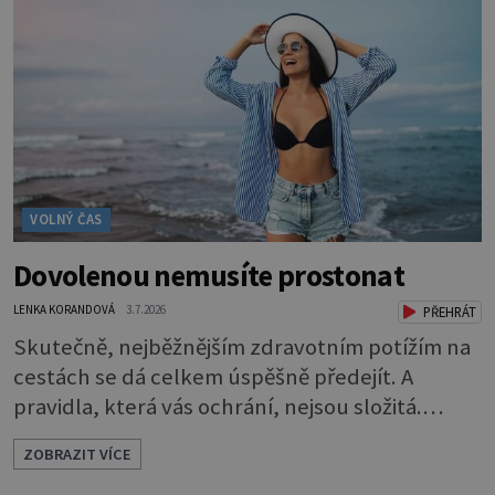
VOLNÝ ČAS
Dovolenou nemusíte prostonat
LENKA KORANDOVÁ
3.7.2026
PŘEHRÁT
Skutečně, nejběžnějším zdravotním potížím na
cestách se dá celkem úspěšně předejít. A
pravidla, která vás ochrání, nejsou složitá.
Riziko na talíři Drtivou většinu cestovatelských
ZOBRAZIT VÍCE
průjmů vyvolávají fekální bakterie. Do kuchyně