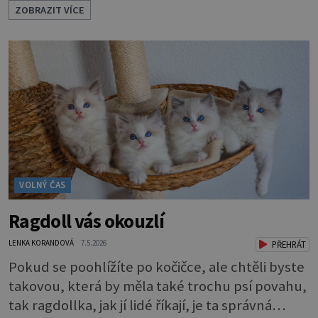
ZOBRAZIT VÍCE
symbol posouvá na zcela novou úroveň. Značka
Aurino racionálně spojuje historický význam
červené šňůrky s trvalou hodnotou drahého
kovu, čímž vzniká elegantní a plnohodnotný
šperk vhodný pro každodenní nošení. Náramky
Kabbalah z
VOLNÝ ČAS
Ragdoll vás okouzlí
LENKA KORANDOVÁ
7.5.2026
PŘEHRÁT
Pokud se poohlížíte po kočičce, ale chtěli byste
takovou, která by měla také trochu psí povahu,
tak ragdollka, jak jí lidé říkají, je ta správná