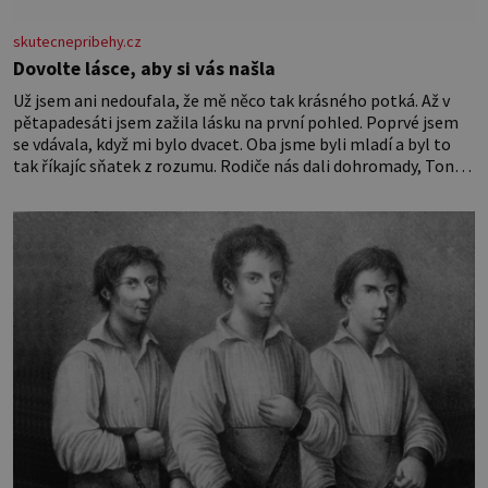
skutecnepribehy.cz
Dovolte lásce, aby si vás našla
Už jsem ani nedoufala, že mě něco tak krásného potká. Až v
pětapadesáti jsem zažila lásku na první pohled. Poprvé jsem
se vdávala, když mi bylo dvacet. Oba jsme byli mladí a byl to
tak říkajíc sňatek z rozumu. Rodiče nás dali dohromady, Toník
byl dobře zaopatřený mladý muž. Manželství nám oběma moc
nesvědčilo, brzy jsme zjistili, že