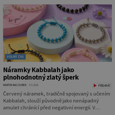
působit stejně stylově jako klasické hodinky — a
současně nabídnout překvapivě sofistikované
funkce pro péči o zdraví i aktivní život.
Elegantní design, tenké profily, kvalitní
materiály a
VOLNÝ ČAS
Náramky Kabbalah jako
plnohodnotný zlatý šperk
MARTIN MACOUREK
9.5.2026
PŘEHRÁT
Červený náramek, tradičně spojovaný s učením
Kabbalah, slouží původně jako nenápadný
amulet chránící před negativní energií. V
současné šperkařské tvorbě se však tento