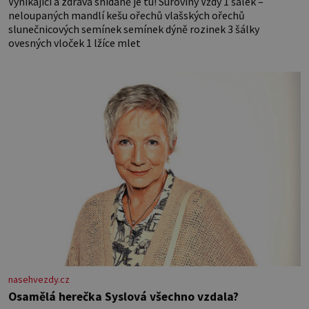
Vynikající a zdravá snídaně je tu! Suroviny Vždy 1 šálek –
neloupaných mandlí kešu ořechů vlašských ořechů
slunečnicových semínek semínek dýně rozinek 3 šálky
ovesných vloček 1 lžíce mlet
nasehvezdy.cz
Osamělá herečka Syslová všechno vzdala?