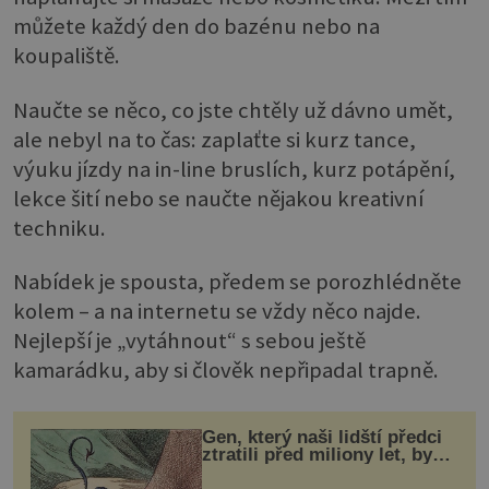
můžete každý den do bazénu nebo na
koupaliště.
Naučte se něco, co jste chtěly už dávno umět,
ale nebyl na to čas: zaplaťte si kurz tance,
výuku jízdy na in-line bruslích, kurz potápění,
lekce šití nebo se naučte nějakou kreativní
techniku.
Nabídek je spousta, předem se porozhlédněte
kolem – a na internetu se vždy něco najde.
Nejlepší je „vytáhnout“ s sebou ještě
kamarádku, aby si člověk nepřipadal trapně.
Gen, který naši lidští předci
ztratili před miliony let, by
mohl pomoci s léčbou