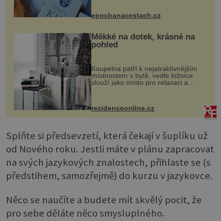
dobovou hudbu, řemesla, atrakce...
epochanacestach.cz
Měkké na dotek, krásné na
pohled
Koupelna patří k nejatraktivnějším
místnostem v bytě, vedle ložnice
slouží jako místo pro relaxaci a
odpočinek. Koupelnový textil –
ručníky, osušky a koberečky –
mohou jako mávnutím kouzelného
rezidenceonline.cz
proutku...
Splňte si předsevzetí, která čekají v šuplíku už
od Nového roku. Jestli máte v plánu zapracovat
na svých jazykových znalostech, přihlaste se (s
předstihem, samozřejmě) do kurzu v jazykovce.
Něco se naučíte a budete mít skvělý pocit, že
pro sebe děláte něco smysluplného.