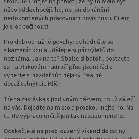
stole. Jen mějte na paměti, že by to mělo být
něco oddechovějšího, ne jen dohánění
nedokončených pracovních povinností. Cílem
je si odpočinout!
Pro dobrodružné povahy: dohodněte se
s kamarádkou a udělejte si pár výletů do
neznáma. Jak na to? Sbalte si batoh, postavte
se na vlakovém nádraží před jízdní řád a
vyberte si nazdařbůh nějaký (reálně
dosažitelný) cíl. Klíč?
Třeba zastávka s podivným názvem, to už záleží
na vás. Dojeďte na místo a prozkoumejte ho. Na
tuhle výpravu určitě jen tak nezapomenete.
Odskočte si na prodloužený víkend do ciziny: