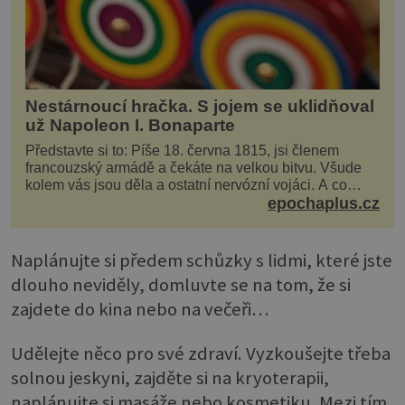
Nestárnoucí hračka. S jojem se uklidňoval
už Napoleon I. Bonaparte
Představte si to: Píše 18. června 1815, jsi členem
francouzský armádě a čekáte na velkou bitvu. Všude
kolem vás jsou děla a ostatní nervózní vojáci. A co
děláte vy? Hrajete si… s jojem! Zdá se v...
epochaplus.cz
Naplánujte si předem schůzky s lidmi, které jste
dlouho neviděly, domluvte se na tom, že si
zajdete do kina nebo na večeři…
Udělejte něco pro své zdraví. Vyzkoušejte třeba
solnou jeskyni, zajděte si na kryoterapii,
naplánujte si masáže nebo kosmetiku. Mezi tím