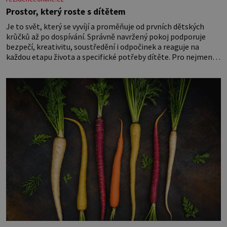
Prostor, který roste s dítětem
Je to svět, který se vyvíjí a proměňuje od prvních dětských
krůčků až po dospívání. Správně navržený pokoj podporuje
bezpečí, kreativitu, soustředění i odpočinek a reaguje na
každou etapu života a specifické potřeby dítěte. Pro nejmenší
je klíčová jednoduchost, měkkost a bezpečí, proto by pokoj
miminka měl působit především klidně a útulně. Předškolní
věk je