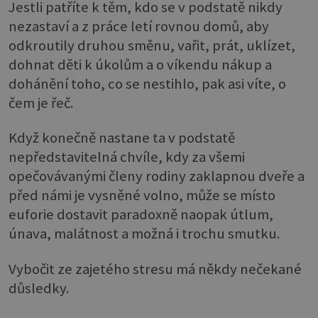
Jestli patříte k těm, kdo se v podstatě nikdy
nezastaví a z práce letí rovnou domů, aby
odkroutily druhou směnu, vařit, prát, uklízet,
dohnat děti k úkolům a o víkendu nákup a
dohánění toho, co se nestihlo, pak asi víte, o
čem je řeč.
Když konečně nastane ta v podstatě
nepředstavitelná chvíle, kdy za všemi
opečovávanými členy rodiny zaklapnou dveře a
před námi je vysněné volno, může se místo
euforie dostavit paradoxně naopak útlum,
únava, malátnost a možná i trochu smutku.
Vybočit ze zajetého stresu má někdy nečekané
důsledky.