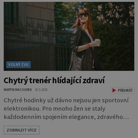
se mohou dostat s přirozeně hnojenou
zeleninou a při nedostatečné hygieně při
přípravě a výdeji jídla se snadno rozšíří ze
zeleninového salátu i na další potraviny. Dobro
VOLNÝ ČAS
Chytrý trenér hlídající zdraví
MARTIN MACOUREK
20.5.2026
PŘEHRÁT
Chytré hodinky už dávno nejsou jen sportovní
elektronikou. Pro mnoho žen se staly
každodenním spojením elegance, zdravého
životního stylu a moderních technologií.
ZOBRAZIT VÍCE
Huawei dnes ukazuje, že smartwatch mohou