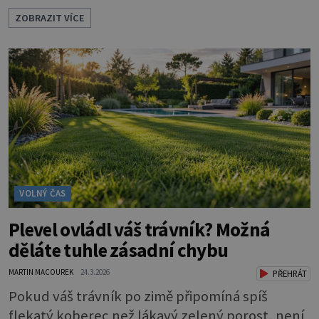
volba. Ne nadarmo se jí říká také kočkopes. Má
ZOBRAZIT VÍCE
krásné modré oči, které vás hned uhranou, a
jemný kožíšek. A je opravdu hodně veliká. To je
asi první dojem. Kocour může vážit až 10
kilogramů, kočička jen o něco méně. Dlouhá srst
a chlupatý oca
VOLNÝ ČAS
Plevel ovládl váš trávník? Možná
děláte tuhle zásadní chybu
MARTIN MACOUREK
24.3.2026
PŘEHRÁT
Pokud váš trávník po zimě připomíná spíš
flekatý koberec než lákavý zelený porost, není