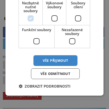
Nezbytně
Výkonové
Soubory
PŘEHRÁT ČLÁNEK
nutné
soubory
cílení
soubory
Dovolená
relaxace
sport
Štítky:
Funkční soubory
Nezařazené
Sdílet na Facebooku
soubory
Sdílet na Twitteru
Předchozí článek
VŠE PŘIJMOUT
Vezměte to od podlahy
Další článek
VŠE ODMÍTNOUT
Zentangle: Tajemství relaxační kresby
ZOBRAZIT PODROBNOSTI
Související články