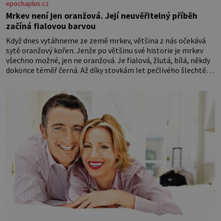
epochaplus.cz
Mrkev není jen oranžová. Její neuvěřitelný příběh
začíná fialovou barvou
Když dnes vytáhneme ze země mrkev, většina z nás očekává
sytě oranžový kořen. Jenže po většinu své historie je mrkev
všechno možné, jen ne oranžová. Je fialová, žlutá, bílá, někdy
dokonce téměř černá. Až díky stovkám let pečlivého šlechtění
se z ní stává zelenina, bez které si českou zahradu ani
nedokážeme představit. Její příběh je