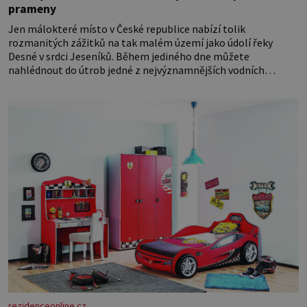
prameny
Jen málokteré místo v České republice nabízí tolik
rozmanitých zážitků na tak malém území jako údolí řeky
Desné v srdci Jeseníků. Během jediného dne můžete
nahlédnout do útrob jedné z nejvýznamnějších vodních
elektráren v Evropě, vydat se na horské hřebeny, projet se na
koloběžce a den zakončit poznáváním památek ve Velkých
Losinách nebo v termálním
rezidenceonline.cz