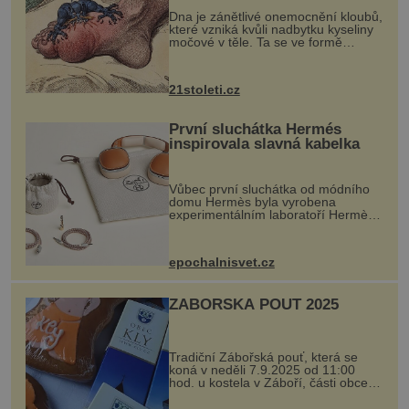
„nemoci králů“
Dna je zánětlivé onemocnění kloubů,
které vzniká kvůli nadbytku kyseliny
močové v těle. Ta se ve formě
krystalků ukládá v blízkosti kloubů,
nejčastěji přitom postihuje palce na
nohou, a způsobuje bole...
21stoleti.cz
První sluchátka Hermés
inspirovala slavná kabelka
Vůbec první sluchátka od módního
domu Hermès byla vyrobena
experimentálním laboratoří Hermès
Ateliers Horizons. Elegantní gadget
si vyžádal dva roky vývoje a chlubí
se ručně šitou hovězí kůží a
epochalnisvet.cz
kovový...
ZÁBOŘSKÁ POUŤ 2025
Tradiční Zábořská pouť, která se
koná v neděli 7.9.2025 od 11:00
hod. u kostela v Záboří, části obce
Kly u Mělníka. V programu naleznete
komentovanou prohlídku kostela,