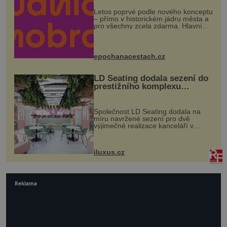
Letos poprvé podle nového konceptu
– přímo v historickém jádru města a
pro všechny zcela zdarma. Hlavní
program se odehraje na Karlově a
Husově náměstí. Návštěvníci se
mohou těšit na víno, burčák, pes...
epochanacestach.cz
LD Seating dodala sezení do
prestižního komplexu
MediaCityUK v Salfordu
Společnost LD Seating dodala na
míru navržené sezení pro dvě
výjimečné realizace kanceláří v
areálu MediaCityUK v anglickém
Salfordu – konkrétně do budov Blue
Tower a Orange Tower. Komplex
iluxus.cz
budov Media...
Reklama