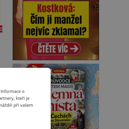
i
 Informace o
tnery, kteří je
máždili při vašem