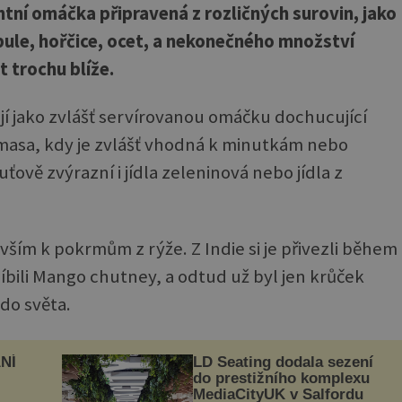
ntní omáčka připravená z rozličných surovin, jako
ibule, hořčice, ocet, a nekonečného množství
t trochu blíže.
jí jako zvlášť servírovanou omáčku dochucující
 masa, kdy je zvlášť vhodná k minutkám nebo
ťově zvýrazní i jídla zeleninová nebo jídla z
ším k pokrmům z rýže. Z Indie si je přivezli během
blíbili Mango chutney, a odtud už byl jen krůček
 do světa.
NÍ
LD Seating dodala sezení
do prestižního komplexu
MediaCityUK v Salfordu