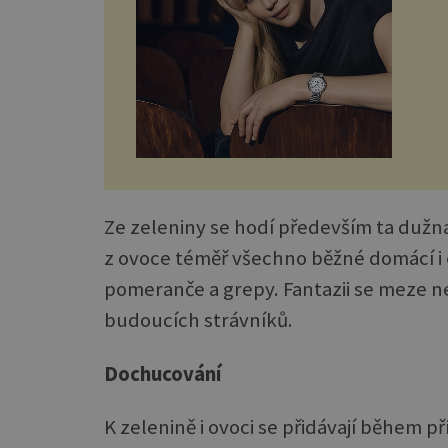
Ze zeleniny se hodí především ta dužnatá
z ovoce téměř všechno běžné domácí i 
pomeranče a grepy. Fantazii se meze n
budoucích strávníků.
Dochucování
K zelenině i ovoci se přidávají během p