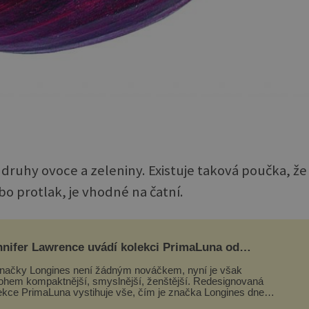
 druhy ovoce a zeleniny. Existuje taková poučka, že
o protlak, je vhodné na čatní.
nnifer Lawrence uvádí kolekci PrimaLuna od
ngines
načky Longines není žádným nováčkem, nyní je však
hem kompaktnější, smyslnější, ženštější. Redesignovaná
ekce PrimaLuna vystihuje vše, čím je značka Longines dnes
ím byla i před sto dvacet...