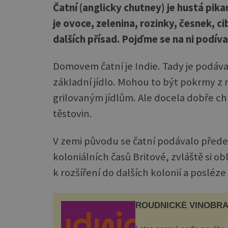
Čatní (anglicky chutney) je hustá pika
je ovoce, zelenina, rozinky, česnek, c
dalších přísad. Pojďme se na ni podíva
Domovem čatní je Indie. Tady je podáva
základní jídlo. Mohou to být pokrmy z
grilovaným jídlům. Ale docela dobře chu
těstovin.
V zemi původu se čatní podávalo předev
koloniálních časů Britové, zvláště si o
k rozšíření do dalších kolonií a posléze
ROUDNICKÉ VINOBRA