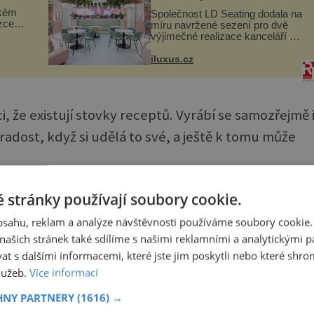
ckém
Společnost LD Seating dodala na
zcela
míru navržené sezení pro dvě
výjimečné realizace kanceláří v
ově
areálu MediaCityUK v anglickém
ohou
Salfordu – konkrétně do budov
iluxus.cz
Blue Tower a Orange Tower.
Komplex budov Media...
íci, že existují stovky receptů. Vyrábí se samozřejmě 
adost, když si udělá to své, a ještě k tomu může
 stránky používají soubory cookie.
obsahu, reklam a analýze návštěvnosti používáme soubory cookie.
ašich stránek také sdílíme s našimi reklamními a analytickými par
 s dalšími informacemi, které jste jim poskytli nebo které shro
služeb.
Více informací
HNY PARTNERY
(1616) →