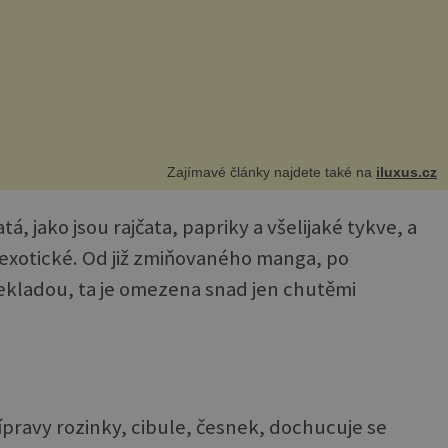
Zajímavé články najdete také na
iluxus.cz
, jako jsou rajčata, papriky a všelijaké tykve, a
exotické. Od již zmiňovaného manga, po
ekladou, ta je omezena snad jen chutěmi
řípravy rozinky, cibule, česnek, dochucuje se