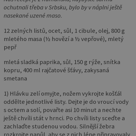
ochutnali třeba v Srbsku, bylo by v náplni ještě
nasekané uzené maso.
12 zelných listů, ocet, sůl, 1 cibule, olej, 800 g
mletého masa (½ hovězí a ½ vepřové), mletý
pepř
mletá sladká paprika, sůl, 150 g rýže, snítka
kopru, 400 ml rajčatové šťávy, zakysaná
smetana
1) Hlávku zelí omyjte, nožem vykrojte košťál
oddělte jednotlivé listy. Dejte je do vroucí vody
s octem a solí, povařte asi 10 minut a nechte
ještě chvíli stát v hrnci. Po chvíli listy sceďte a
zachlaďte studenou vodou. Silnější žebra
rozkrojte napůl, aby se z nich lépe připravovaly