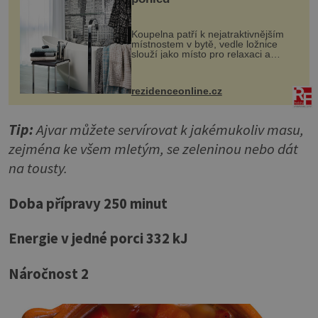
Koupelna patří k nejatraktivnějším
místnostem v bytě, vedle ložnice
slouží jako místo pro relaxaci a
odpočinek. Koupelnový textil –
ručníky, osušky a koberečky –
mohou jako mávnutím kouzelného
rezidenceonline.cz
proutku...
Tip:
Ajvar můžete servírovat k jakémukoliv masu,
zejména ke všem mletým, se zeleninou nebo dát
na tousty.
Doba přípravy 250 minut
Energie v jedné porci 332 kJ
Náročnost 2