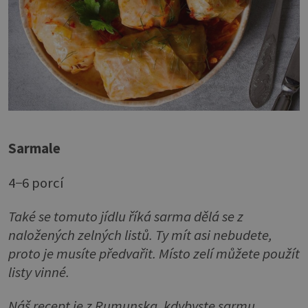
Sarmale
4−6 porcí
Také se tomuto jídlu říká sarma dělá se z
naložených zelných listů. Ty mít asi nebudete,
proto je musíte předvařit. Místo zelí můžete použít
listy vinné.
Náš recept je z Rumunska, kdybyste sarmu