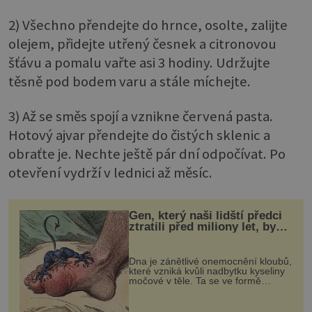
2) Všechno přendejte do hrnce, osolte, zalijte
olejem, přidejte utřený česnek a citronovou
šťávu a pomalu vařte asi 3 hodiny. Udržujte
těsně pod bodem varu a stále míchejte.
3) Až se směs spojí a vznikne červená pasta.
Hotový ajvar přendejte do čistých sklenic a
obraťte je. Nechte ještě pár dní odpočívat. Po
otevření vydrží v lednici až měsíc.
Gen, který naši lidští předci
ztratili před miliony let, by
mohl pomoci s léčbou
„nemoci králů“
Dna je zánětlivé onemocnění kloubů,
které vzniká kvůli nadbytku kyseliny
močové v těle. Ta se ve formě
krystalků ukládá v blízkosti kloubů,
nejčastěji přitom postihuje palce na
nohou, a způsobuje bole...