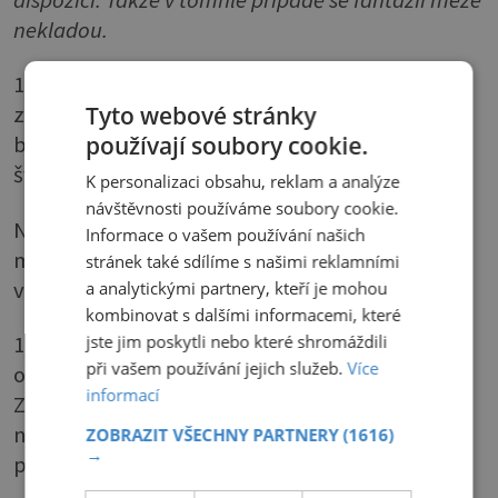
dispozici. Takže v tomhle případě se fantazii meze
nekladou.
1 rajče, 90 g kysaného zelí, 300 g polévkové
Tyto webové stránky
zeleniny (lze použít kořenovou, květák,
používají soubory cookie.
brokolici i papriku, 2 brambory, 1 litr vývaru,
šťáva z kysaného zelí, sůl, pepř
K personalizaci obsahu, reklam a analýze
návštěvnosti používáme soubory cookie.
Na knedlíčky: 150 g hovězího nebo skopového
Informace o vašem používání našich
masa, 30 g rýže, 3 lžíce zakysané smetany, 1
stránek také sdílíme s našimi reklamními
vejce, 1 lžíce hladké mouky
a analytickými partnery, kteří je mohou
kombinovat s dalšími informacemi, které
jste jim poskytli nebo které shromáždili
1) Nakrájejte zeleninu, zelí a brambory. Vše
při vašem používání jejich služeb.
Více
osolte, opepřete a zalijte horkým vývarem.
informací
Zeleninu vařte na skus. Pak přidejte rajče
nakrájené na kostičky a polévku ještě chvilku
ZOBRAZIT VŠECHNY PARTNERY
(1616)
→
povařte.