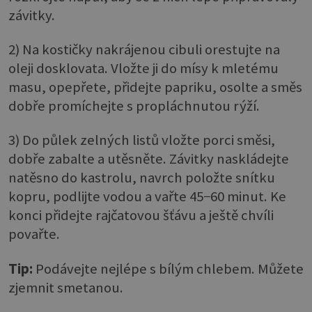
závitky.
2) Na kostičky nakrájenou cibuli orestujte na
oleji dosklovata. Vložte ji do mísy k mletému
masu, opepřete, přidejte papriku, osolte a směs
dobře promíchejte s propláchnutou rýží.
3) Do půlek zelných listů vložte porci směsi,
dobře zabalte a utěsněte. Závitky naskládejte
natěsno do kastrolu, navrch položte snítku
kopru, podlijte vodou a vařte 45−60 minut. Ke
konci přidejte rajčatovou šťávu a ještě chvíli
povařte.
Tip:
Podávejte nejlépe s bílým chlebem. Můžete
zjemnit smetanou.