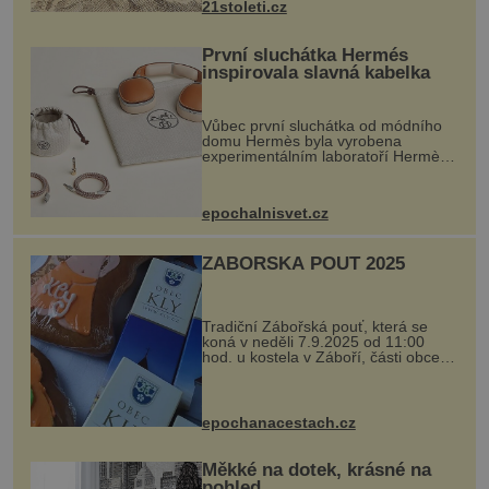
21stoleti.cz
První sluchátka Hermés
inspirovala slavná kabelka
Vůbec první sluchátka od módního
domu Hermès byla vyrobena
experimentálním laboratoří Hermès
Ateliers Horizons. Elegantní gadget
si vyžádal dva roky vývoje a chlubí
se ručně šitou hovězí kůží a
epochalnisvet.cz
kovový...
ZÁBOŘSKÁ POUŤ 2025
Tradiční Zábořská pouť, která se
koná v neděli 7.9.2025 od 11:00
hod. u kostela v Záboří, části obce
Kly u Mělníka. V programu naleznete
komentovanou prohlídku kostela,
dobovou hudbu, řemesla, atrakce...
epochanacestach.cz
Měkké na dotek, krásné na
pohled