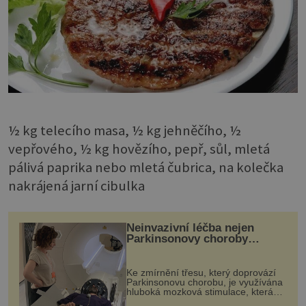
½ kg telecího masa, ½ kg jehněčího, ½
vepřového, ½ kg hovězího, pepř, sůl, mletá
pálivá paprika nebo mletá čubrica, na kolečka
nakrájená jarní cibulka
Neinvazivní léčba nejen
Parkinsonovy choroby
pomocí ultrazvukové
„helmy“
Ke zmírnění třesu, který doprovází
Parkinsonovu chorobu, je využívána
hluboká mozková stimulace, která
však vyžaduje vysoce invazivní