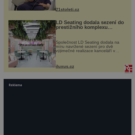
zákrok. Ultrazvuk zase není vhodný
k dostatečně přesnému zacílení ...
21stoleti.cz
LD Seating dodala sezení do
prestižního komplexu
MediaCityUK v Salfordu
Společnost LD Seating dodala na
míru navržené sezení pro dvě
výjimečné realizace kanceláří v
areálu MediaCityUK v anglickém
Salfordu – konkrétně do budov Blue
Tower a Orange Tower. Komplex
iluxus.cz
budov Media...
Reklama