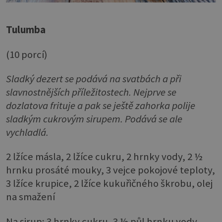
Tulumba
(10 porcí)
Sladký dezert se podává na svatbách a při
slavnostnějších příležitostech. Nejprve se
dozlatova frituje a pak se ještě zahorka polije
sladkým cukrovým sirupem. Podává se ale
vychladlá.
2 lžíce másla, 2 lžíce cukru, 2 hrnky vody, 2 ½
hrnku prosáté mouky, 3 vejce pokojové teploty,
3 lžíce krupice, 2 lžíce kukuřičného škrobu, olej
na smažení
Na sirup: 3 hrnky cukru, 3 ½ půl hrnku vody,