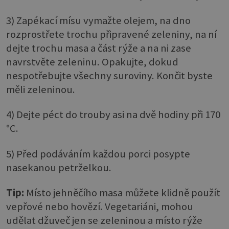
3) Zapékací mísu vymažte olejem, na dno
rozprostřete trochu připravené zeleniny, na ní
dejte trochu masa a část rýže a na ni zase
navrstvěte zeleninu. Opakujte, dokud
nespotřebujte všechny suroviny. Končit byste
měli zeleninou.
4) Dejte péct do trouby asi na dvě hodiny při 170
°C.
5) Před podáváním každou porci posypte
nasekanou petrželkou.
Tip:
Místo jehněčího masa můžete klidně použít
vepřové nebo hovězí. Vegetariáni, mohou
udělat džuveč jen se zeleninou a místo rýže