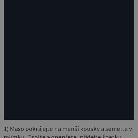
1) Maso pokrájejte na menší kousky a semelte v
mlýnku. Osolte a opepřete, přidejte špetku