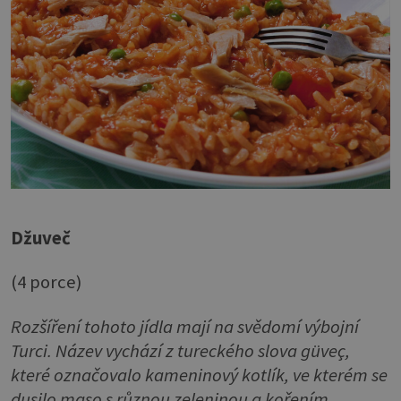
Džuveč
(4 porce)
Rozšíření tohoto jídla mají na svědomí výbojní
Turci. Název vychází z tureckého slova güveç,
které označovalo kameninový kotlík, ve kterém se
dusilo maso s různou zeleninou a kořením.