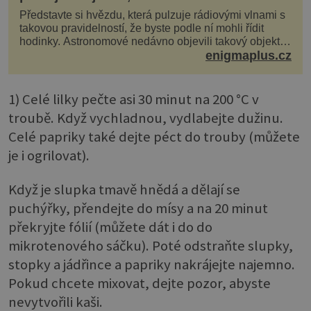
Představte si hvězdu, která pulzuje rádiovými vlnami s
takovou pravidelností, že byste podle ní mohli řídit
hodinky. Astronomové nedávno objevili takový objekt v
naší vlastní galaxii, ale jeho chování...
enigmaplus.cz
1) Celé lilky pečte asi 30 minut na 200 °C v
troubě. Když vychladnou, vydlabejte dužinu.
Celé papriky také dejte péct do trouby (můžete
je i ogrilovat).
Když je slupka tmavě hnědá a dělají se
puchýřky, přendejte do mísy a na 20 minut
překryjte fólií (můžete dát i do do
mikrotenového sáčku). Poté odstraňte slupky,
stopky a jádřince a papriky nakrájejte najemno.
Pokud chcete mixovat, dejte pozor, abyste
nevytvořili kaši.