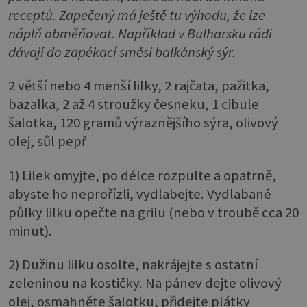
receptů. Zapečený má ještě tu výhodu, že lze
náplň obměňovat. Například v Bulharsku rádi
dávají do zapékací směsi balkánský sýr.
2 větší nebo 4 menší lilky, 2 rajčata, pažitka,
bazalka, 2 až 4 stroužky česneku, 1 cibule
šalotka, 120 gramů výraznějšího sýra, olivový
olej, sůl pepř
1) Lilek omyjte, po délce rozpulte a opatrně,
abyste ho neprořízli, vydlabejte. Vydlabané
půlky lilku opečte na grilu (nebo v troubě cca 20
minut).
2) Dužinu lilku osolte, nakrájejte s ostatní
zeleninou na kostičky. Na pánev dejte olivový
olej, osmahněte šalotku, přidejte plátky