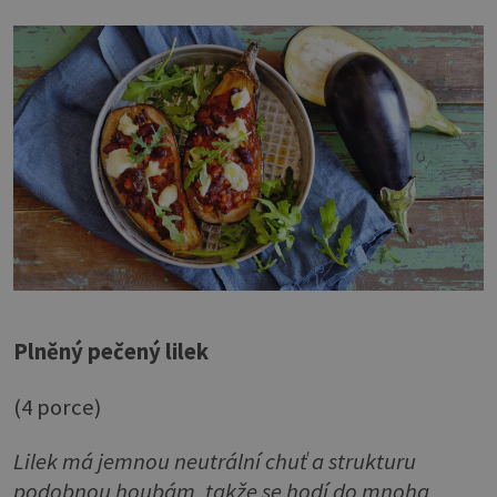
Plněný pečený lilek
(4 porce)
Lilek má jemnou neutrální chuť a strukturu
podobnou houbám, takže se hodí do mnoha