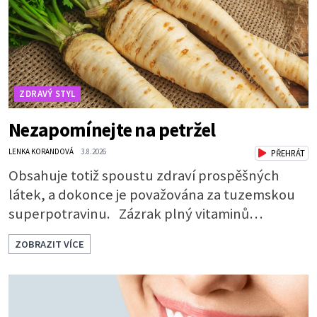
totiž udrž
ZDRAVÝ STYL
Nezapomínejte na petržel
LENKA KORANDOVÁ
3.8.2026
PŘEHRÁT
Obsahuje totiž spoustu zdraví prospěšných
látek, a dokonce je považována za tuzemskou
superpotravinu. Zázrak plný vitaminů
V petrželi najdete vitaminy B1, B2, B3, B6,
ZOBRAZIT VÍCE
provitamin A, vitamin E a velké množství
vitamínu C (nejvíce ho má nať, dokonce třikrát
více než pomeranč, v kořeni je také, ale je ho
desetkrát méně), a kyselinu listovou. Ale to