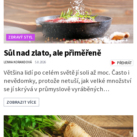
ZDRAVÝ STYL
Sůl nad zlato, ale přiměřeně
LENKA KORANDOVÁ
5.8.2026
PŘEHRÁT
Většina lidí po celém světě jí soli až moc. Často i
nevědomky, protože netuší, jak velké množství
se jí skrývá v průmyslově vyráběných
potravinách, dokonce i těch sladkých. Sůl je
ZOBRAZIT VÍCE
zdravá Ale v ani ne třetinovém množství, než je
pro většinu populace běžné. Její základní
složky– sodík a chlór – jsou zásadní pro správné
hospodaření organismu s tekutinami. Pomáhají