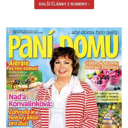
pracujete na směny. Noční práce či jakékoli
DALŠÍ ČLÁNKY Z RUBRIKY ›
nepřirozené bdě