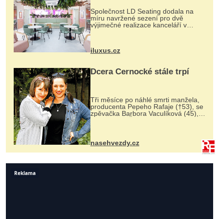
Společnost LD Seating dodala na
míru navržené sezení pro dvě
výjimečné realizace kanceláří v
areálu MediaCityUK v anglickém
Salfordu – konkrétně do budov Blue
Tower a Orange Tower. Komplex
iluxus.cz
budov Media...
Dcera Černocké stále trpí
Tři měsíce po náhlé smrti manžela,
producenta Pepeho Rafaje (†53), se
zpěvačka Barbora Vaculíková (45),
dcera Petry Černocké (75), poprvé
ozvala veřejnosti. Na sociální síti
sdílela, že se snaží fung...
nasehvezdy.cz
Reklama