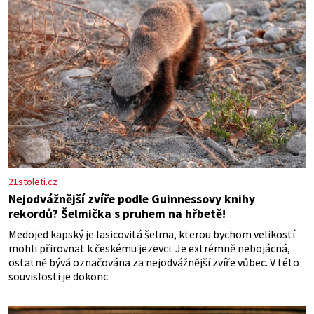
21stoleti.cz
Nejodvážnější zvíře podle Guinnessovy knihy
rekordů? Šelmička s pruhem na hřbetě!
Medojed kapský je lasicovitá šelma, kterou bychom velikostí
mohli přirovnat k českému jezevci. Je extrémně nebojácná,
ostatně bývá označována za nejodvážnější zvíře vůbec. V této
souvislosti je dokonc