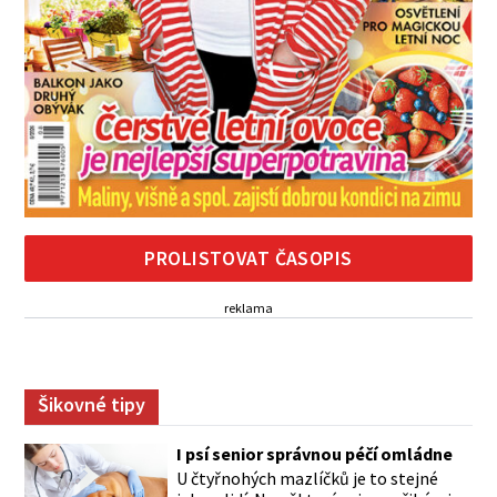
PROLISTOVAT ČASOPIS
reklama
Šikovné tipy
I psí senior správnou péčí omládne
U čtyřnohých mazlíčků je to stejné