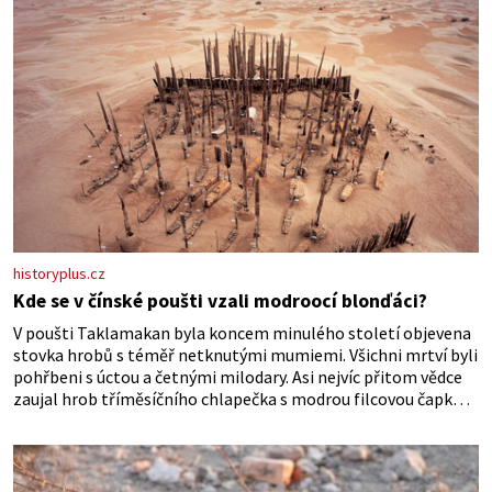
historyplus.cz
Kde se v čínské poušti vzali modroocí blonďáci?
V poušti Taklamakan byla koncem minulého století objevena
stovka hrobů s téměř netknutými mumiemi. Všichni mrtví byli
pohřbeni s úctou a četnými milodary. Asi nejvíc přitom vědce
zaujal hrob tříměsíčního chlapečka s modrou filcovou čapkou,
z níž se draly blonďaté vlásky. Fakt, že jsou těla dávných lidí
nesmírně dobře zachovalá, přičítají odborníci zdejším
klimatickým podmínkám. Sucho, prosolené písky a extrémně