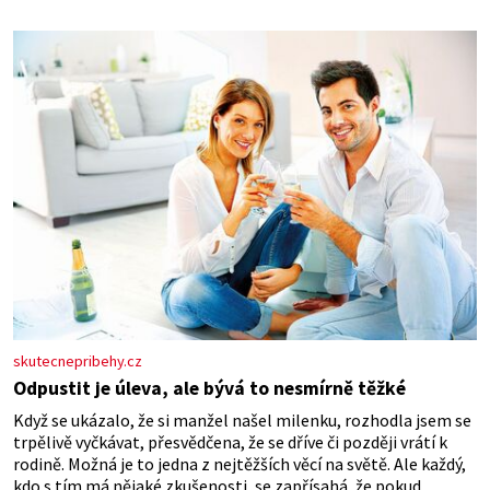
elektráren v Evropě, vydat se na horské hřebeny, projet se na
koloběžce a den zakončit poznáváním památek ve Velkých
Losinách nebo v termálním
skutecnepribehy.cz
Odpustit je úleva, ale bývá to nesmírně těžké
Když se ukázalo, že si manžel našel milenku, rozhodla jsem se
trpělivě vyčkávat, přesvědčena, že se dříve či později vrátí k
rodině. Možná je to jedna z nejtěžších věcí na světě. Ale každý,
kdo s tím má nějaké zkušenosti, se zapřísahá, že pokud