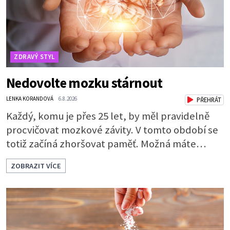
ZDRAVÝ STYL
Nedovolte mozku stárnout
LENKA KORANDOVÁ
6.8.2026
PŘEHRÁT
Každý, komu je přes 25 let, by měl pravidelně
procvičovat mozkové závity. V tomto období se
totiž začíná zhoršovat paměť. Možná máte
problém vzpomenout si na jméno kolegy z
ZOBRAZIT VÍCE
práce. Nebo marně v paměti lovíte název
knížky, kterou jste nedávno přečetli. Je to
opravdu tak, s věkem jako kdyby se paměť
rozhodla stávkovat. Cvičte tělo i mozek
Procvičujte mozkové závity. Není to nijak slož