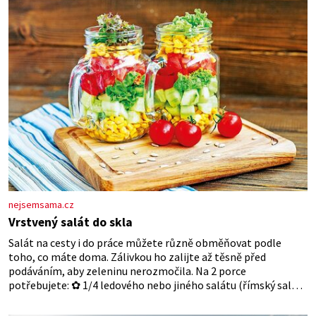
nejsemsama.cz
Vrstvený salát do skla
Salát na cesty i do práce můžete různě obměňovat podle
toho, co máte doma. Zálivkou ho zalijte až těsně před
podáváním, aby zeleninu nerozmočila. Na 2 porce
potřebujete: ✿ 1/4 ledového nebo jiného salátu (římský salát,
polníček…) ✿ 1 malá konzerva kukuřice ✿ ½ okurky ✿ 2
rajčata Zálivka: ✿ 4 lžíce olivového oleje ✿ 1 lžíci citronové