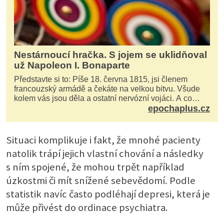
Nestárnoucí hračka. S jojem se uklidňoval
už Napoleon I. Bonaparte
Představte si to: Píše 18. června 1815, jsi členem
francouzský armádě a čekáte na velkou bitvu. Všude
kolem vás jsou děla a ostatní nervózní vojáci. A co
děláte vy? Hrajete si… s jojem! Zdá se v...
epochaplus.cz
Situaci komplikuje i fakt, že mnohé pacienty
natolik trápí jejich vlastní chování a následky
s ním spojené, že mohou trpět například
úzkostmi či mít snížené sebevědomí. Podle
statistik navíc často podléhají depresi, která je
může přivést do ordinace psychiatra.