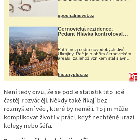
Ateliers Horizons. Elegantní gadget
si vyžádal dva roky vývoje a chlubí
se ručně šitou hovězí kůží a
epochalnisvet.cz
kovový...
Černovická rezidence:
Pedant Hlávka kontroloval
každou cihlu
Patří mezi sedm novodobých divů
Ukrajiny. Řeč je o obřím černovickém
areálu, za jehož vznikem stál slavný
český architekt Josef Hlávka. Ten si
na něm dal mimořádně záležet. Jeho
stavební plány by při ...
historyplus.cz
Není tedy divu, že se podle statistik tito lidé
častěji rozvádějí. Někdy také říkají bez
rozmyšlení věci, které by neměli. To jim může
komplikovat život i v práci, když nechtěně urazí
kolegy nebo šéfa.