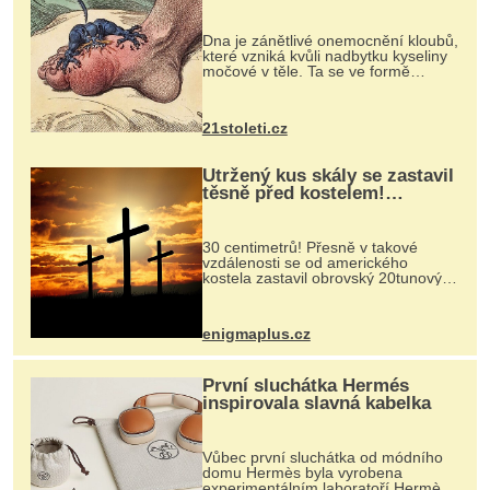
mohl pomoci s léčbou
„nemoci králů“
Dna je zánětlivé onemocnění kloubů,
které vzniká kvůli nadbytku kyseliny
močové v těle. Ta se ve formě
krystalků ukládá v blízkosti kloubů,
nejčastěji přitom postihuje palce na
nohou, a způsobuje bole...
21stoleti.cz
Utržený kus skály se zastavil
těsně před kostelem!
Ochránila ho boží síla?
30 centimetrů! Přesně v takové
vzdálenosti se od amerického
kostela zastavil obrovský 20tunový
balvan, který se v květnu 2014
nečekaně odtrhl od nedaleké skály
při její demolici. Podle místních stojí
enigmaplus.cz
...
První sluchátka Hermés
inspirovala slavná kabelka
Vůbec první sluchátka od módního
domu Hermès byla vyrobena
experimentálním laboratoří Hermès