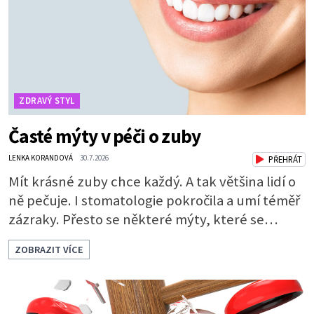
není všechno. Obsahuje také důležité
ZDRAVÝ STYL
Časté mýty v péči o zuby
LENKA KORANDOVÁ
30.7.2026
PŘEHRÁT
Mít krásné zuby chce každý. A tak většina lidí o
ně pečuje. I stomatologie pokročila a umí téměř
zázraky. Přesto se některé mýty, které se
tradují, nedaří vyvrátit. Které? Večer místo
ZOBRAZIT VÍCE
čištění snězte jablko Jedna z nejoblíbenějších
pověr už z časů našich babiček, kterou se
rozhodně nevyplatí praktikovat. Jablko
opravdu zuby nevyčistí. Obsahuje sacharidy,