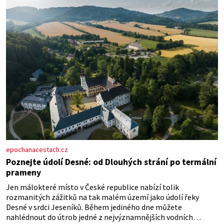
šťávy ✿ ½ stroužku
epochanacestach.cz
Poznejte údolí Desné: od Dlouhých strání po termální
prameny
Jen málokteré místo v České republice nabízí tolik
rozmanitých zážitků na tak malém území jako údolí řeky
Desné v srdci Jeseníků. Během jediného dne můžete
nahlédnout do útrob jedné z nejvýznamnějších vodních