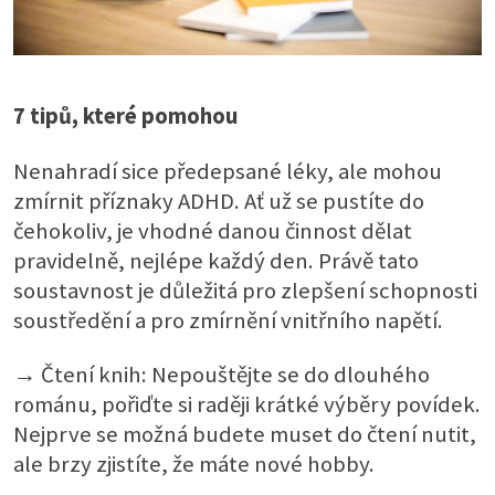
7 tipů, které pomohou
Nenahradí sice předepsané léky, ale mohou
zmírnit příznaky ADHD. Ať už se pustíte do
čehokoliv, je vhodné danou činnost dělat
pravidelně, nejlépe každý den. Právě tato
soustavnost je důležitá pro zlepšení schopnosti
soustředění a pro zmírnění vnitřního napětí.
→ Čtení knih: Nepouštějte se do dlouhého
románu, pořiďte si raději krátké výběry povídek.
Nejprve se možná budete muset do čtení nutit,
ale brzy zjistíte, že máte nové hobby.