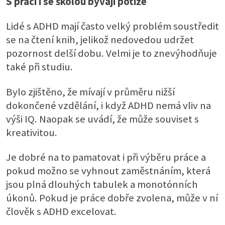
S prací i se školou bývají potíže
Lidé s ADHD mají často velký problém soustředit
se na čtení knih, jelikož nedovedou udržet
pozornost delší dobu. Velmi je to znevýhodňuje
také při studiu.
Bylo zjištěno, že mívají v průměru nižší
dokončené vzdělání, i když ADHD nemá vliv na
výši IQ. Naopak se uvádí, že může souviset s
kreativitou.
Je dobré na to pamatovat i při výběru práce a
pokud možno se vyhnout zaměstnáním, která
jsou plná dlouhých tabulek a monotónních
úkonů. Pokud je práce dobře zvolena, může v ní
člověk s ADHD excelovat.