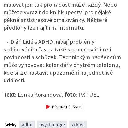
malovat jen tak pro radost může každý. Nebo
můžete vyrazit do knihkupectví pro nějaké
pěkné antistresové omalovánky. Některé
předlohy lze najít i na internetu.
→ Diář: Lidé s ADHD mívají problémy
s plánováním času a také s pamatováním si
povinností a schůzek. Technickým nadšencům
může vyhovovat kalendář v chytrém telefonu,
kde si lze nastavit upozornění na jednotlivé
události.
Text
: Lenka Korandová,
foto
: PX FUEL
PŘEHRÁT ČLÁNEK
adhd
psychologie
zdravi
Štítky: