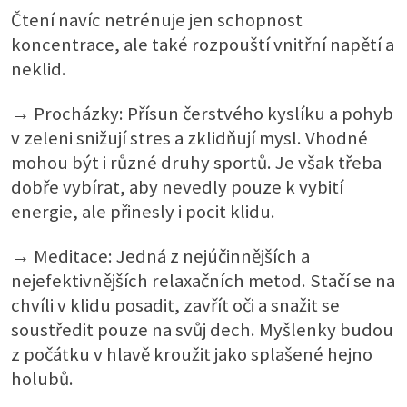
Čtení navíc netrénuje jen schopnost
koncentrace, ale také rozpouští vnitřní napětí a
neklid.
→ Procházky: Přísun čerstvého kyslíku a pohyb
v zeleni snižují stres a zklidňují mysl. Vhodné
mohou být i různé druhy sportů. Je však třeba
dobře vybírat, aby nevedly pouze k vybití
energie, ale přinesly i pocit klidu.
→ Meditace: Jedná z nejúčinnějších a
nejefektivnějších relaxačních metod. Stačí se na
chvíli v klidu posadit, zavřít oči a snažit se
soustředit pouze na svůj dech. Myšlenky budou
z počátku v hlavě kroužit jako splašené hejno
holubů.