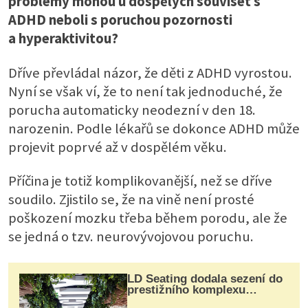
problémy mohou u dospělých souviset s
ADHD neboli s poruchou pozornosti
a hyperaktivitou?
Dříve převládal názor, že děti z ADHD vyrostou.
Nyní se však ví, že to není tak jednoduché, že
porucha automaticky neodezní v den 18.
narozenin. Podle lékařů se dokonce ADHD může
projevit poprvé až v dospělém věku.
Příčina je totiž komplikovanější, než se dříve
soudilo. Zjistilo se, že na vině není prosté
poškození mozku třeba během porodu, ale že
se jedná o tzv. neurovývojovou poruchu.
LD Seating dodala sezení do
prestižního komplexu
MediaCityUK v Salfordu