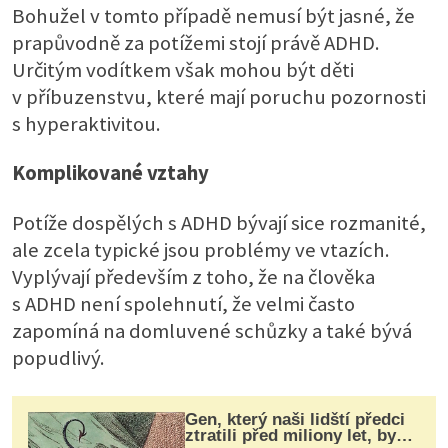
Bohužel v tomto případě nemusí být jasné, že
prapůvodně za potížemi stojí právě ADHD.
Určitým vodítkem však mohou být děti
v příbuzenstvu, které mají poruchu pozornosti
s hyperaktivitou.
Komplikované vztahy
Potíže dospělých s ADHD bývají sice rozmanité,
ale zcela typické jsou problémy ve vtazích.
Vyplývají především z toho, že na člověka
s ADHD není spolehnutí, že velmi často
zapomíná na domluvené schůzky a také bývá
popudlivý.
Gen, který naši lidští předci
ztratili před miliony let, by