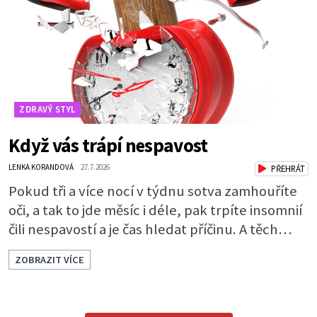
které bakterie v ústech pře
ZDRAVÝ STYL
Když vás trápí nespavost
LENKA KORANDOVÁ
27.7.2026
PŘEHRÁT
Pokud tři a více nocí v týdnu sotva zamhouříte
oči, a tak to jde měsíc i déle, pak trpíte insomnií
čili nespavostí a je čas hledat příčinu. A těch
může být celá řada. Vlastně váš spánek může
ZOBRAZIT VÍCE
rušit skoro cokoli. Nicméně některé důvody
nespavosti jsou častější. Narušený spánkový
rytmus To v praktické řeči obvykle znamená, že