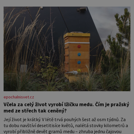
epochalnisvet.cz
Včela za celý život vyrobí lžičku medu. Čím je pražský
med ze střech tak ceněný?
Její život je krátký. V létě trvá pouhých šest až osm týdnů. Za
tu dobu navštíví desetitisíce květů, nalétá stovky kilometrů a
vyrobí přibližně devět gramů medu – zhruba jednu čajovou