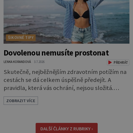
ŠIKOVNÉ TIPY
Dovolenou nemusíte prostonat
LENKA KORANDOVÁ
3.7.2026
PŘEHRÁT
Skutečně, nejběžnějším zdravotním potížím na
cestách se dá celkem úspěšně předejít. A
pravidla, která vás ochrání, nejsou složitá.
Riziko na talíři Drtivou většinu cestovatelských
ZOBRAZIT VÍCE
průjmů vyvolávají fekální bakterie. Do kuchyně
se mohou dostat s přirozeně hnojenou
zeleninou a při nedostatečné hygieně při
přípravě a výdeji jídla se snadno rozšíří ze
DALŠÍ ČLÁNKY Z RUBRIKY ›