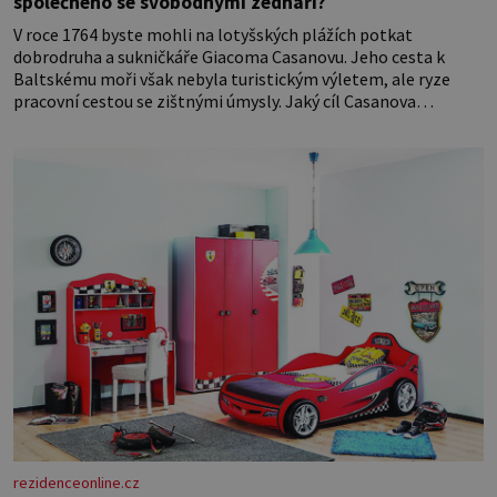
společného se svobodnými zednáři?
V roce 1764 byste mohli na lotyšských plážích potkat
dobrodruha a sukničkáře Giacoma Casanovu. Jeho cesta k
Baltskému moři však nebyla turistickým výletem, ale ryze
pracovní cestou se zištnými úmysly. Jaký cíl Casanova
sledoval, když se například procházel uličkami lotyšské Rigy?
Casanova v Pobaltí kontaktoval tamní zednářské lóže. Nebyl v
této oblasti žádným nováčkem, protože do zednářské
rezidenceonline.cz