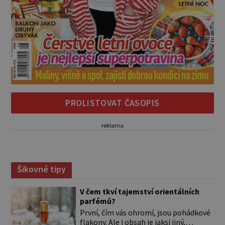
PROLISTOVAT ČASOPIS
reklama
Šikovné tipy
V čem tkví tajemství orientálních
parfémů?
První, čím vás ohromí, jsou pohádkové
flakony. Ale i obsah je jaksi jiný,