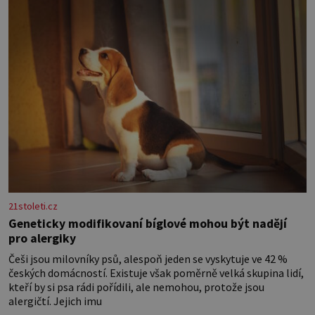
21stoleti.cz
Geneticky modifikovaní bíglové mohou být nadějí
pro alergiky
Češi jsou milovníky psů, alespoň jeden se vyskytuje ve 42 %
českých domácností. Existuje však poměrně velká skupina lidí,
kteří by si psa rádi pořídili, ale nemohou, protože jsou
alergičtí. Jejich imu