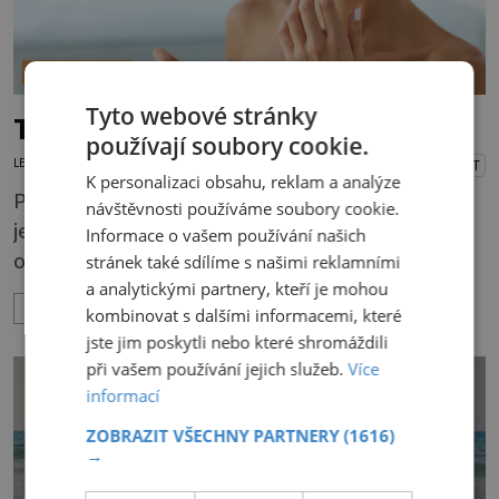
ŠIKOVNÉ TIPY
Tyto webové stránky
Tipy pro krásné rty
používají soubory cookie.
LENKA KORANDOVÁ
16.7.2026
PŘEHRÁT
K personalizaci obsahu, reklam a analýze
Pokožka rtů patří k nejjemnějším vůbec, proto
návštěvnosti používáme soubory cookie.
je pro její zdraví a pěkný vzhled nutná
Informace o vašem používání našich
odpovídající péče. Bez péče to nejde Rty se
stránek také sdílíme s našimi reklamními
neliší jen barvou, ale také mnohem tenčí
a analytickými partnery, kteří je mohou
ZOBRAZIT VÍCE
kombinovat s dalšími informacemi, které
povrchovou vrstvou než ostatní pleť a pokožka.
jste jim poskytli nebo které shromáždili
Nezvláčňují je žádné mazové žlázy, proto jsou
při vašem používání jejich služeb.
Více
rty mnohem choulostivější a náchylné k
informací
vysychání a praskání. Balzám na rty je proto
ZOBRAZIT VŠECHNY PARTNERY
(1616)
nutnou základní výbavou, pokud chce
→