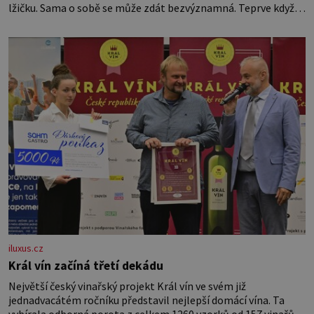
lžičku. Sama o sobě se může zdát bezvýznamná. Teprve když
se spojí s dalšími desítkami tisíc příslušnic svého včelstva,
vznikne jeden z nejdokonalejších organismů
iluxus.cz
Král vín začíná třetí dekádu
Největší český vinařský projekt Král vín ve svém již
jednadvacátém ročníku představil nejlepší domácí vína. Ta