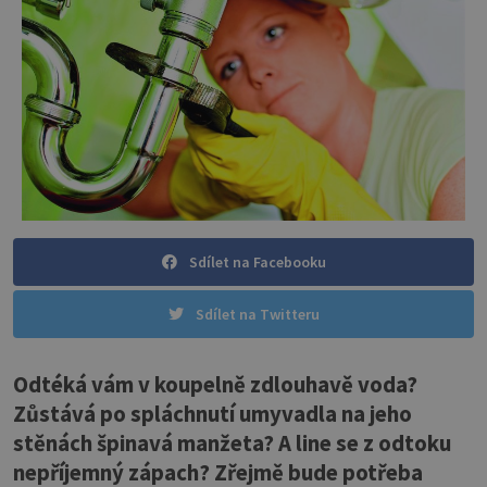
Sdílet na Facebooku
Sdílet na Twitteru
Odtéká vám v koupelně zdlouhavě voda?
Zůstává po spláchnutí umyvadla na jeho
stěnách špinavá manžeta? A line se z odtoku
nepříjemný zápach? Zřejmě bude potřeba