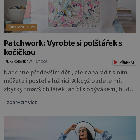
ŠIKOVNÉ TIPY
Patchwork: Vyrobte si polštářek s
kočičkou
LENKA KORANDOVÁ
7.7.2026
PŘEHRÁT
Nadchne především děti, ale naparádit s ním
můžete i postel v ložnici. A když budete mít
zbytky tmavších látek ladící s obývákem, bude
se hodit i tam. Budete potřebovat: - zbytky
ZOBRAZIT VÍCE
barevně sladěných bavlněných látek - 0,5 m
látky na vnitřní polštářek - duté vlákno na výplň
- 2 knoflíky - 0,5 m jednostranně nalepovacího
vlizelínu - pravítko a řezák nebo nůžky Přední
strana s aplikací 1. V