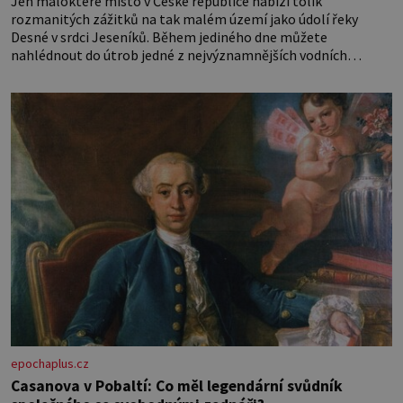
Jen málokteré místo v České republice nabízí tolik
rozmanitých zážitků na tak malém území jako údolí řeky
Desné v srdci Jeseníků. Během jediného dne můžete
nahlédnout do útrob jedné z nejvýznamnějších vodních
elektráren v Evropě, vydat se na horské hřebeny, projet se na
koloběžce a den zakončit poznáváním památek ve Velkých
Losinách nebo v termálním
epochaplus.cz
Casanova v Pobaltí: Co měl legendární svůdník