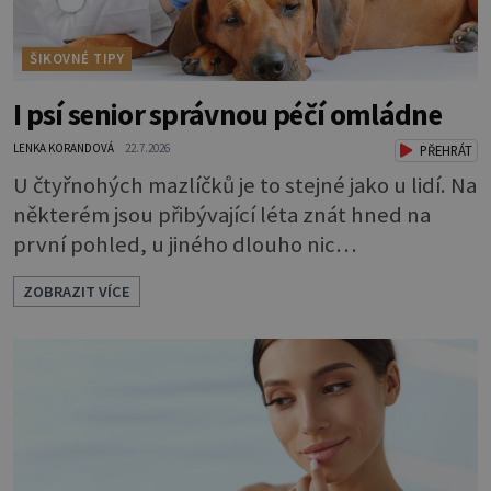
ŠIKOVNÉ TIPY
I psí senior správnou péčí omládne
LENKA KORANDOVÁ
22.7.2026
PŘEHRÁT
U čtyřnohých mazlíčků je to stejné jako u lidí. Na
některém jsou přibývající léta znát hned na
první pohled, u jiného dlouho nic
nezaznamenáte. Přesto byste si měli staršího
ZOBRAZIT VÍCE
psa více všímat, aby vám neunikly důležité
signály, že něco není v pořádku. Včasná péče
mu může prodloužit i zkvalitnit život. Hůře
tráví U starších psů je třeba myslet na to, že
mohou mít v nepořádku zažívání.