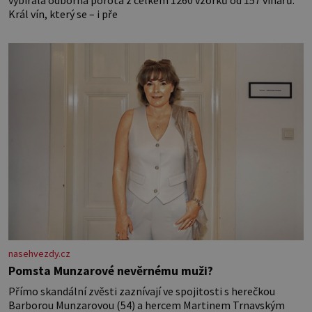
vybírala odborná porota z celkem 1260 vzorků od 157 vinařů.
Král vín, který se – i pře
nasehvezdy.cz
Pomsta Munzarové nevěrnému muži?
Přímo skandální zvěsti zaznívají ve spojitosti s herečkou
Barborou Munzarovou (54) a hercem Martinem Trnavským