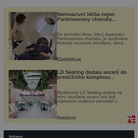
Neinvazivní léčba nejen
Parkinsonovy choroby
pomocí ultrazvukové
„helmy“
Ke zmírnění třesu, který doprovází
Parkinsonovu chorobu, je využívána
hluboká mozková stimulace, která
však vyžaduje vysoce invazivní
zákrok. Ultrazvuk zase není vhodný
k dostatečně přesnému zacílení ...
21stoleti.cz
LD Seating dodala sezení do
prestižního komplexu
MediaCityUK v Salfordu
Společnost LD Seating dodala na
míru navržené sezení pro dvě
výjimečné realizace kanceláří v
areálu MediaCityUK v anglickém
Salfordu – konkrétně do budov Blue
Tower a Orange Tower. Komplex
iluxus.cz
budov Media...
Reklama