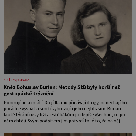
historyplus.cz
Kněz Bohuslav Burian: Metody StB byly horší než
gestapácké trýznění
Ponižují ho a mlátí. Do jídla mu přidávají drogy, nenechají ho
pořádně vyspat a smrtí vyhrožují i jeho nejbližším. Burian
kruté týrání nevydrží a estébákům podepíše všechno, co po
něm chtějí. Svým podpisem jim potvrdí také to, že na něj
během výslechů nikdo nevyvíjel fyzický ani psychický nátlak.
Syn brněnského řezníka chce být knězem a