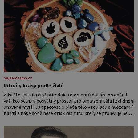
nejsemsama.cz
Rituály krásy podle živlů
Zjistěte, jak síla čtyř přírodních elementů dokáže proměnit
vaši koupelnu v posvátný prostor pro omlazení těla i zklidnění
unavené mysli. Jak pečovat o pleť a tělo v souladu s hvězdami?
Každá z nás v sobě nese otisk vesmíru, který se projevuje nejen
v naší povaze, ale i v potřebách naší pokožky. Ohnivá znamení
Ženy narozené ve znamení Berana, Lva a Střelce v sobě nesou
žár, odvahu a neutuchající elán. Vaše