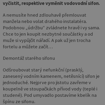
vyčistit, respektive vyměnit vodovodní sifon.
A nemusíte hned zdlouhavě přemlouvat
manžela nebo volat drahého instalatéra.
Podobnou „údržbu“ zvládnete hravě i vy sama.
Chce to jen koupit nezbytné součástky a od
muže si vypůjčit nářadí. A pak už jen trocha
fortelu a můžete začít…
Demontáž starého sifonu
Odšroubovat starý nefunkční (prasklý,
zanesený vodním kamenem, netěsnící) sifon je
jednoduché. Nejprve pro jistotu zavřeme v
koupelně ve stoupačkách přívod vody (teplé i
studené). Pod umyvadlo postavíme kbelík na
špínu ze sifonu.