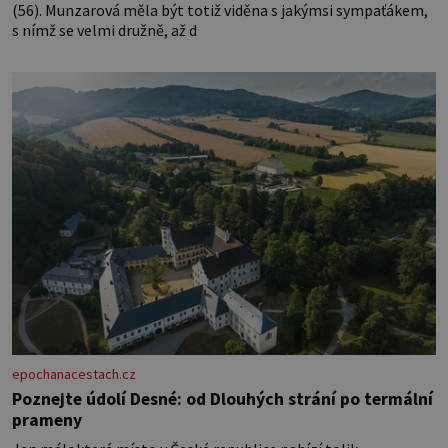
(56). Munzarová měla být totiž viděna s jakýmsi sympaťákem,
s nímž se velmi družně, až d
epochanacestach.cz
Poznejte údolí Desné: od Dlouhých strání po termální
prameny