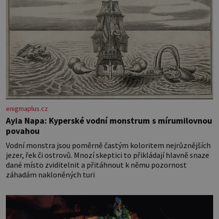
enigmaplus.cz
Ayia Napa: Kyperské vodní monstrum s mírumilovnou
povahou
Vodní monstra jsou poměrně častým koloritem nejrůznějších
jezer, řek či ostrovů. Mnozí skeptici to přikládají hlavně snaze
dané místo zviditelnit a přitáhnout k němu pozornost
záhadám nakloněných turi