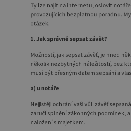
Ty lze najít na internetu, oslovit notá
provozujících bezplatnou poradnu. My
otázek.
1. Jak správně sepsat závět?
Možností, jak sepsat závěť, je hned ně
několik nezbytných náležitostí, bez k
musí být přesným datem sepsání a vl
a) u notáře
Nejjistěji ochrání vaši vůli závěť seps
zaručí splnění zákonných podmínek, a 
naložení s majetkem.