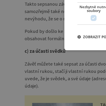
Takto sepsanou závěť můžete poté dát do
Nezbytně nutn
soubory
samozřejmě také nechat doma nebo u n
nevýhodu, že se o ní notář projednávaj
Pokud by došlo ke sporu mezi dědici, j
ZOBRAZIT P
obsahovat formální chyby.
c) za účasti svědků
Závěť můžete také sepsat za účasti dv
vlastní rukou, stačí ji vlastní rukou p
uvede, že je svědek, a své údaje (adre
údaje).
TÁ