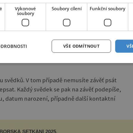
 úschovy notáři, který ji zaeviduje, nebo ji
é
Výkonové
Soubory cílení
Funkční soubory
soubory
ěkoho, komu důvěřujete. Má to však tu
ící dědictví nemusí dozvědět.
e možné, že by takto sepsaná závěť mohla
ODROBNOSTI
VŠE ODMÍTNOUT
VŠ
ou svědků. V tom případě nemusíte závěť psát
odepsat. Každý svědek se pak na závěť podepíše,
su, datum narození, případně další kontaktní
BORSKÁ SETKÁNÍ 2025.