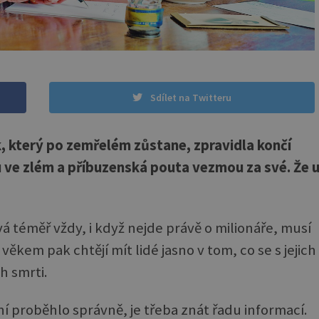
Sdílet na Twitteru
, který po zemřelém zůstane, zpravidla končí
u ve zlém a příbuzenská pouta vezmou za své. Že 
á téměř vždy, i když nejde právě o milionáře, musí
 věkem pak chtějí mít lidé jasno v tom, co se s jejich
h smrti.
í proběhlo správně, je třeba znát řadu informací.