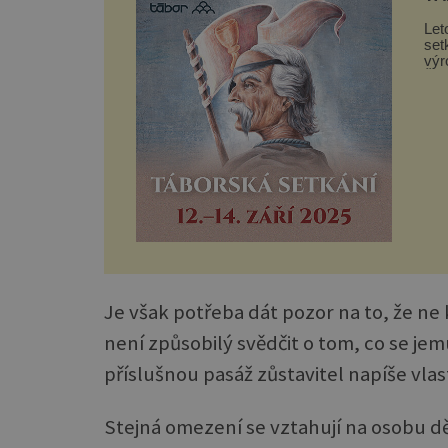
Let
set
výr
Žižk
Je však potřeba dát pozor na to, že ne
není způsobilý svědčit o tom, co se je
příslušnou pasáž zůstavitel napíše vlas
Stejná omezení se vztahují na osobu d