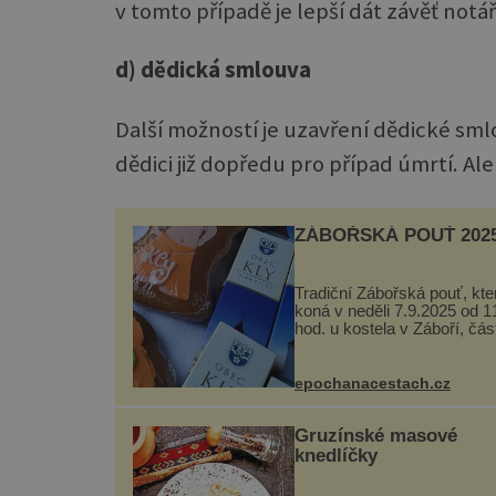
v tomto případě je lepší dát závěť notář
d) dědická smlouva
Další možností je uzavření dědické smlo
dědici již dopředu pro případ úmrtí. Al
ZÁBOŘSKÁ POUŤ 202
Tradiční Zábořská pouť, kte
koná v neděli 7.9.2025 od 1
hod. u kostela v Záboří, část
obce Kly u Mělníka. V prog
naleznete komentovanou
prohlídku kostela, dobovou
epochanacestach.cz
hudbu, řemesla, atrakce...
Gruzínské masové
knedlíčky