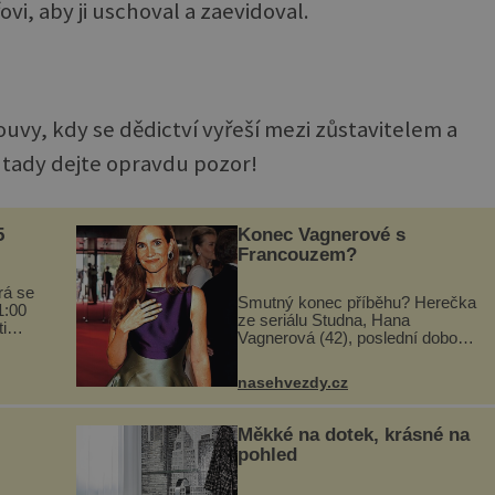
ovi, aby ji uschoval a zaevidoval.
uvy, kdy se dědictví vyřeší mezi zůstavitelem a
e tady dejte opravdu pozor!
5
Konec Vagnerové s
Francouzem?
rá se
Smutný konec příběhu? Herečka
1:00
ze seriálu Studna, Hana
i
Vagnerová (42), poslední dobou
ramu
nepůsobí nejšťastněji. Ačkoli
časy její anorexie jsou už dávno
nasehvezdy.cz
pryč a opět se pyšnila ženskými
křivkami, najednou s...
Měkké na dotek, krásné na
pohled