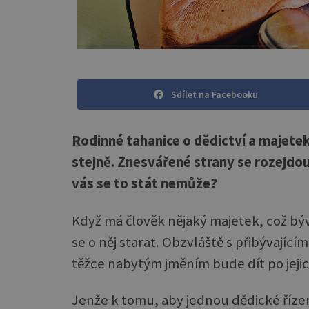
Sdílet na Facebooku
Rodinné tahanice o dědictví a majetek
stejně. Znesvářené strany se rozejdo
vás se to stát nemůže?
Když má člověk nějaký majetek, což býv
se o něj starat. Obzvláště s přibývajícím
těžce nabytým jměním bude dít po jejic
Jenže k tomu, aby jednou dědické řízen