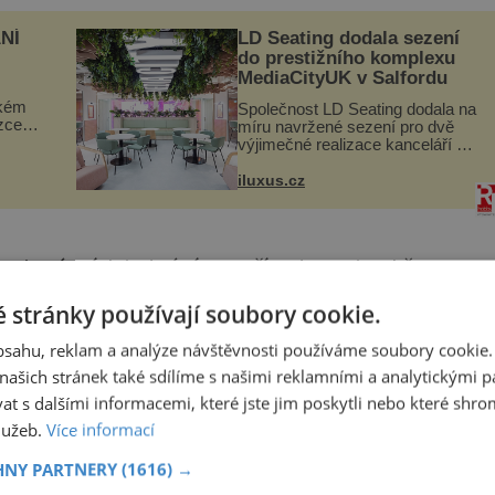
NÍ
LD Seating dodala sezení
do prestižního komplexu
MediaCityUK v Salfordu
ckém
Společnost LD Seating dodala na
zcela
míru navržené sezení pro dvě
výjimečné realizace kanceláří v
ově
areálu MediaCityUK v anglickém
ohou
Salfordu – konkrétně do budov
iluxus.cz
Blue Tower a Orange Tower.
Komplex budov Media...
nci právních jednání pro případ smrti, takže
 dědictví nevědělo.
 stránky používají soubory cookie.
obsahu, reklam a analýze návštěvnosti používáme soubory cookie.
ašich stránek také sdílíme s našimi reklamními a analytickými par
 s dalšími informacemi, které jste jim poskytli nebo které shro
vyžaduje přítomnosti dalších osob (svědků nebo
služeb.
Více informací
depíšete vlastní rukou.
HNY PARTNERY
(1616) →