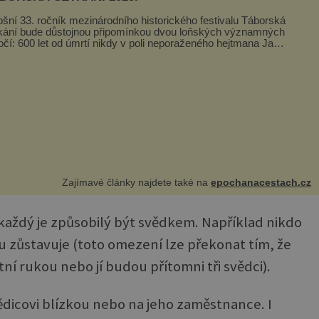
ošní 33. ročník mezinárodního historického festivalu Táborská
kání bude důstojnou připomínkou dvou loňských významných
očí: 600 let od úmrtí nikdy v poli neporaženého hejtmana Jana
y z Tr...
Zajímavé články najdete také na
epochanacestach.cz
 každý je způsobilý být svědkem. Například nikdo
mu zůstavuje (toto omezení lze překonat tím, že
tní rukou nebo jí budou přítomni tři svědci).
ědicovi blízkou nebo na jeho zaměstnance. I