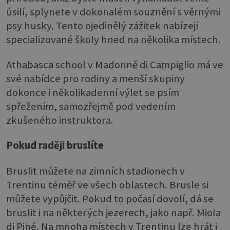
úsilí, splynete v dokonalém souznění s věrnými
psy husky. Tento ojedinělý zážitek nabízejí
specializované školy hned na několika místech.
Athabasca school v Madonně di Campiglio má ve
své nabídce pro rodiny a menší skupiny
dokonce i několikadenní výlet se psím
spřežením, samozřejmě pod vedením
zkušeného instruktora.
Pokud raději bruslíte
Bruslit můžete na zimních stadionech v
Trentinu téměř ve všech oblastech. Brusle si
můžete vypůjčit. Pokud to počasí dovolí, dá se
bruslit i na některých jezerech, jako např. Miola
di Piné. Na mnoha místech v Trentinu lze hrát i