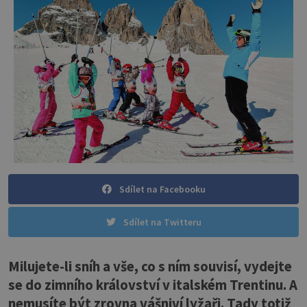
Sdílet na Facebooku
Sdílet na Twitteru
Milujete-li sníh a vše, co s ním souvisí, vydejte
se do zimního království v italském Trentinu. A
nemusíte být zrovna vášniví lyžaři. Tady totiž