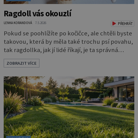
Ragdoll vás okouzlí
LENKA KORANDOVÁ
7.5.2026
PŘEHRÁT
Pokud se poohlížíte po kočičce, ale chtěli byste
takovou, která by měla také trochu psí povahu,
tak ragdollka, jak jí lidé říkají, je ta správná
volba. Ne nadarmo se jí říká také kočkopes. Má
ZOBRAZIT VÍCE
krásné modré oči, které vás hned uhranou, a
jemný kožíšek. A je opravdu hodně veliká. To je
asi první dojem. Kocour může vážit až 10
kilogramů, kočička jen o něco méně. Dlouhá srst
a chlupatý oca