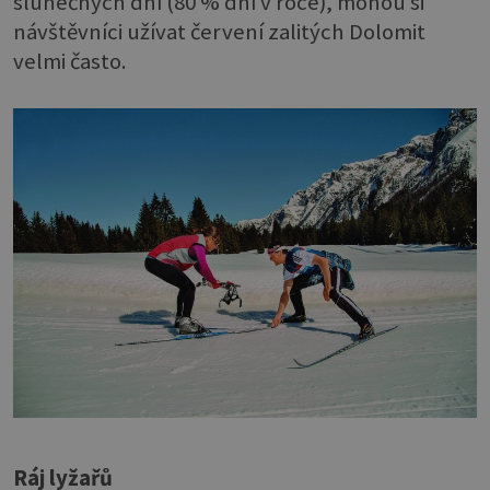
slunečných dní (80 % dní v roce), mohou si
návštěvníci užívat červení zalitých Dolomit
velmi často.
Ráj lyžařů