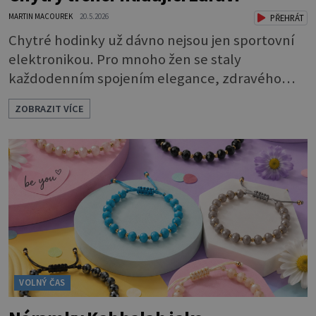
MARTIN MACOUREK
20.5.2026
PŘEHRÁT
Chytré hodinky už dávno nejsou jen sportovní
elektronikou. Pro mnoho žen se staly
každodenním spojením elegance, zdravého
životního stylu a moderních technologií.
ZOBRAZIT VÍCE
Huawei dnes ukazuje, že smartwatch mohou
působit stejně stylově jako klasické hodinky — a
současně nabídnout překvapivě sofistikované
funkce pro péči o zdraví i aktivní život.
Elegantní design, tenké profily, kvalitní
materiály a
VOLNÝ ČAS