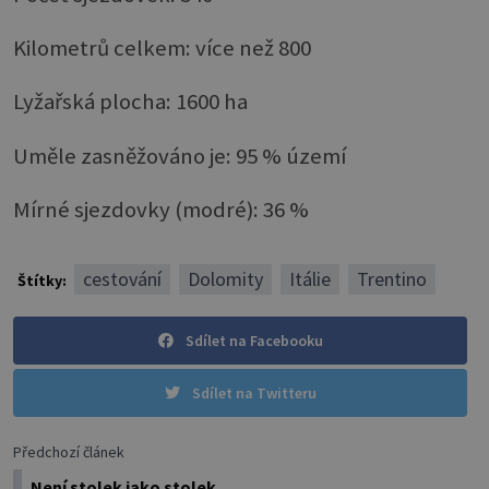
Kilometrů celkem: více než 800
Lyžařská plocha: 1600 ha
Uměle zasněžováno je: 95 % území
Mírné sjezdovky (modré): 36 %
cestování
Dolomity
Itálie
Trentino
Štítky:
Sdílet na Facebooku
Sdílet na Twitteru
Předchozí článek
Není stolek jako stolek