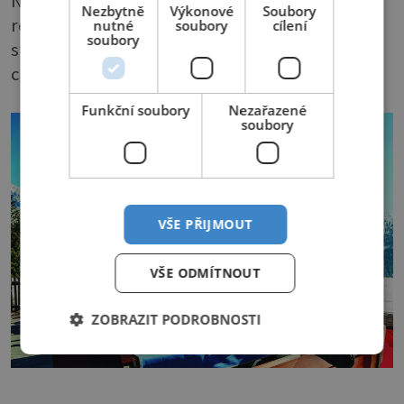
Na www.supernordicskipass.it je možné v
Nezbytně
Výkonové
Soubory
reálném čase zjistit aktuální stav sněhových
nutné
soubory
cílení
soubory
stop i informace o počasí v jednotlivých
centrech.
Funkční soubory
Nezařazené
soubory
VŠE PŘIJMOUT
VŠE ODMÍTNOUT
ZOBRAZIT PODROBNOSTI