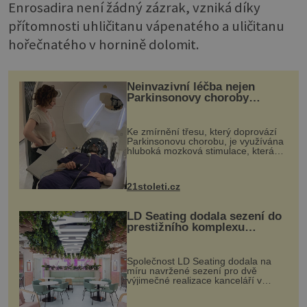
Enrosadira není žádný zázrak, vzniká díky
přítomnosti uhličitanu vápenatého a uličitanu
hořečnatého v hornině dolomit.
Neinvazivní léčba nejen
Parkinsonovy choroby
pomocí ultrazvukové
„helmy“
Ke zmírnění třesu, který doprovází
Parkinsonovu chorobu, je využívána
hluboká mozková stimulace, která
však vyžaduje vysoce invazivní
zákrok. Ultrazvuk zase není vhodný
k dostatečně přesnému zacílení ...
21stoleti.cz
LD Seating dodala sezení do
prestižního komplexu
MediaCityUK v Salfordu
Společnost LD Seating dodala na
míru navržené sezení pro dvě
výjimečné realizace kanceláří v
areálu MediaCityUK v anglickém
Salfordu – konkrétně do budov Blue