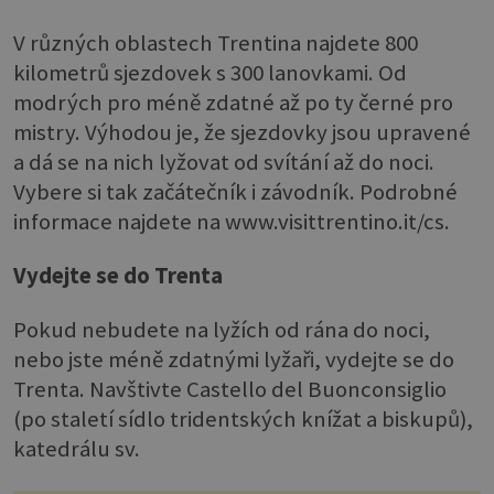
V různých oblastech Trentina najdete 800
kilometrů sjezdovek s 300 lanovkami. Od
modrých pro méně zdatné až po ty černé pro
mistry. Výhodou je, že sjezdovky jsou upravené
a dá se na nich lyžovat od svítání až do noci.
Vybere si tak začátečník i závodník. Podrobné
informace najdete na www.visittrentino.it/cs.
Vydejte se do Trenta
Pokud nebudete na lyžích od rána do noci,
nebo jste méně zdatnými lyžaři, vydejte se do
Trenta. Navštivte Castello del Buonconsiglio
(po staletí sídlo tridentských knížat a biskupů),
katedrálu sv.