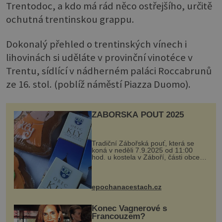
Trentodoc, a kdo má rád něco ostřejšího, určitě
ochutná trentinskou grappu.
Dokonalý přehled o trentinských vínech i
lihovinách si uděláte v provinční vinotéce v
Trentu, sídlící v nádherném paláci Roccabrunů
ze 16. stol. (poblíž náměstí Piazza Duomo).
ZÁBOŘSKÁ POUŤ 2025
Tradiční Zábořská pouť, která se
koná v neděli 7.9.2025 od 11:00
hod. u kostela v Záboří, části obce
Kly u Mělníka. V programu naleznete
komentovanou prohlídku kostela,
dobovou hudbu, řemesla, atrakce...
epochanacestach.cz
Konec Vagnerové s
Francouzem?