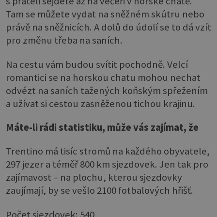
s přáteli sejdete až na večeři v horské chatě.
Tam se můžete vydat na sněžném skútru nebo
právě na sněžnicích. A dolů do údolí se to dá vzít
pro změnu třeba na saních.
Na cestu vám budou svítit pochodně. Velcí
romantici se na horskou chatu mohou nechat
odvézt na saních tažených koňským spřežením
a užívat si cestou zasněženou tichou krajinu.
Máte-li rádi statistiku, může vás zajímat, že
Trentino má tisíc stromů na každého obyvatele,
297 jezer a téměř 800 km sjezdovek. Jen tak pro
zajímavost – na plochu, kterou sjezdovky
zaujímají, by se vešlo 2100 fotbalových hřišť.
Počet sjezdovek: 540