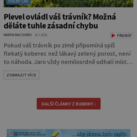
VOLNÝ ČAS
Plevel ovládl váš trávník? Možná
děláte tuhle zásadní chybu
MARTIN MACOUREK
24.3.2026
PŘEHRÁT
Pokud váš trávník po zimě připomíná spíš
flekatý koberec než lákavý zelený porost, není
to náhoda. Jaro vždy nemilosrdně odhalí místa,
kde plevel využil náskok, který získal ještě před
ZOBRAZIT VÍCE
začátkem sezóny. Dobrou zprávou je, že právě
teď máte šanci změnit pravidla hry. Když půda
volá o pomoc Důvod, proč se plevele na jaře
chovají životaschopněji než trávník, je
DALŠÍ ČLÁNKY Z RUBRIKY ›
jednoduchý. Po měsících chladu a vlh