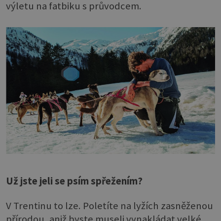
výletu na fatbiku s průvodcem.
Už jste jeli se psím spřežením?
V Trentinu to lze. Poletíte na lyžích zasněženou
přírodou, aniž byste museli vynakládat velké