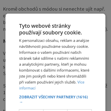
Kromě obchodů s módou si nenechte ujít např.
obchod s gastronomickými specialitami La
bottega degli antichi sapori (Via Belenzani 56)
Tyto webové stránky
nebo dům kávy Casa del caffè – (Via S. Pietro 38).
používají soubory cookie.
K personalizaci obsahu, reklam a analýze
Na běžky
návštěvnosti používáme soubory cookie.
Informace o vašem používání našich
V Trentinu si užijí i běžkaři. Vždyť je tu 470 km
stránek také sdílíme s našimi reklamními
udržovaných běžkařských tratí a milovníci bílé
a analytickými partnery, kteří je mohou
stopy mají k dispozici permanentku
kombinovat s dalšími informacemi, které
SuperNordicSkipass.
jste jim poskytli nebo které shromáždili
při vašem používání jejich služeb.
Více
S touto jedinou kartou mohou využívat více než
informací
1000 km běžeckých tratí v 15 běžkařských
ZOBRAZIT VŠECHNY PARTNERY
(1616)
centrech, z nichž 11 se nachází v Trentinu.
→