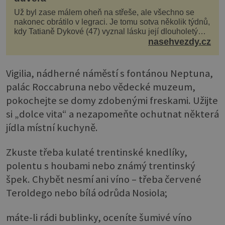
Už byl zase málem oheň na střeše, ale všechno se
nakonec obrátilo v legraci. Je tomu sotva několik týdnů,
kdy Tatianě Dykové (47) vyznal lásku její dlouholetý
kolega a kamarád. Lidé si hned mysleli, ž...
nasehvezdy.cz
Vigilia, nádherné náměstí s fontánou Neptuna,
palác Roccabruna nebo vědecké muzeum,
pokochejte se domy zdobenými freskami. Užijte
si „dolce vita“ a nezapomeňte ochutnat některá
jídla místní kuchyně.
Zkuste třeba kulaté trentinské knedlíky,
polentu s houbami nebo známý trentinský
špek. Chybět nesmí ani víno – třeba červené
Teroldego nebo bílá odrůda Nosiola;
máte-li rádi bublinky, oceníte šumivé víno