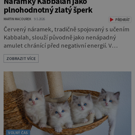
Náramky Kabbalah jako
plnohodnotný zlatý šperk
MARTIN MACOUREK
9.5.2026
PŘEHRÁT
Červený náramek, tradičně spojovaný s učením
Kabbalah, slouží původně jako nenápadný
amulet chránící před negativní energií. V
současné šperkařské tvorbě se však tento
ZOBRAZIT VÍCE
symbol posouvá na zcela novou úroveň. Značka
Aurino racionálně spojuje historický význam
červené šňůrky s trvalou hodnotou drahého
kovu, čímž vzniká elegantní a plnohodnotný
šperk vhodný pro každodenní nošení. Náramky
Kabbalah z
VOLNÝ ČAS