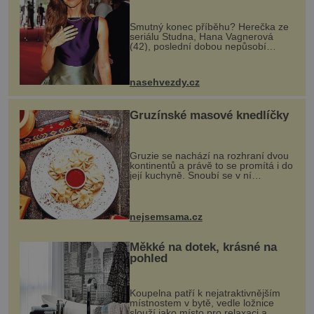
Smutný konec příběhu? Herečka ze
seriálu Studna, Hana Vagnerová
(42), poslední dobou nepůsobí
nejšťastněji. Ačkoli časy její anorexie
jsou už dávno pryč a opět se pyšnila
ženskými křivkami, najednou s...
nasehvezdy.cz
Gruzínské masové knedlíčky
Gruzie se nachází na rozhraní dvou
kontinentů a právě to se promítá i do
její kuchyně. Snoubí se v ní
evropské a asijské chutě a díky tomu
vznikají rozmanité a chuťově bohaté
pokrmy, které rozhodně st...
nejsemsama.cz
Měkké na dotek, krásné na
pohled
Koupelna patří k nejatraktivnějším
místnostem v bytě, vedle ložnice
slouží jako místo pro relaxaci a