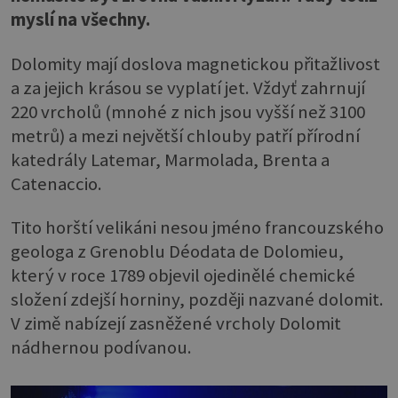
myslí na všechny.
Dolomity mají doslova magnetickou přitažlivost
a za jejich krásou se vyplatí jet. Vždyť zahrnují
220 vrcholů (mnohé z nich jsou vyšší než 3100
metrů) a mezi největší chlouby patří přírodní
katedrály Latemar, Marmolada, Brenta a
Catenaccio.
Tito horští velikáni nesou jméno francouzského
geologa z Grenoblu Déodata de Dolomieu,
který v roce 1789 objevil ojedinělé chemické
složení zdejší horniny, později nazvané dolomit.
V zimě nabízejí zasněžené vrcholy Dolomit
nádhernou podívanou.