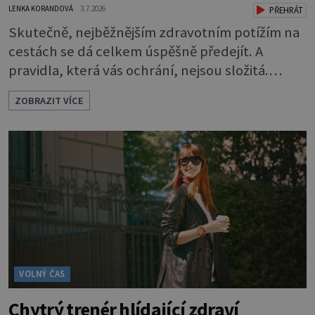
LENKA KORANDOVÁ
3.7.2026
PŘEHRÁT
Skutečně, nejběžnějším zdravotním potížím na
cestách se dá celkem úspěšně předejít. A
pravidla, která vás ochrání, nejsou složitá.
Riziko na talíři Drtivou většinu cestovatelských
ZOBRAZIT VÍCE
průjmů vyvolávají fekální bakterie. Do kuchyně
se mohou dostat s přirozeně hnojenou
zeleninou a při nedostatečné hygieně při
přípravě a výdeji jídla se snadno rozšíří ze
zeleninového salátu i na další potraviny. Dobro
VOLNÝ ČAS
Chytrý trenér hlídající zdraví