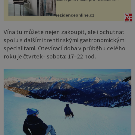
odpočinek. Koupelnový textil –
ručníky, osušky a koberečky –
mohou jako mávnutím kouzelného
rezidenceonline.cz
proutku...
Vína tu můžete nejen zakoupit, ale i ochutnat
spolu s dalšími trentinskými gastronomickými
specialitami. Otevírací doba v průběhu celého
roku je čtvrtek– sobota: 17–22 hod.