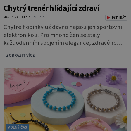
Chytrý trenér hlídající zdraví
MARTIN MACOUREK
20.5.2026
PŘEHRÁT
Chytré hodinky už dávno nejsou jen sportovní
elektronikou. Pro mnoho žen se staly
každodenním spojením elegance, zdravého
životního stylu a moderních technologií.
ZOBRAZIT VÍCE
Huawei dnes ukazuje, že smartwatch mohou
působit stejně stylově jako klasické hodinky — a
současně nabídnout překvapivě sofistikované
funkce pro péči o zdraví i aktivní život.
Elegantní design, tenké profily, kvalitní
materiály a
VOLNÝ ČAS