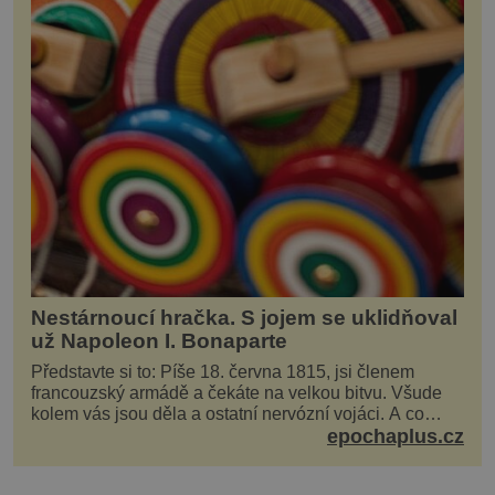
Nestárnoucí hračka. S jojem se uklidňoval
už Napoleon I. Bonaparte
Představte si to: Píše 18. června 1815, jsi členem
francouzský armádě a čekáte na velkou bitvu. Všude
kolem vás jsou děla a ostatní nervózní vojáci. A co
děláte vy? Hrajete si… s jojem! Zdá se v...
epochaplus.cz