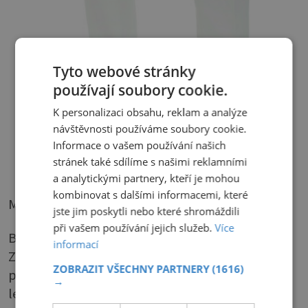
Tyto webové stránky
používají soubory cookie.
K personalizaci obsahu, reklam a analýze
návštěvnosti používáme soubory cookie.
Informace o vašem používání našich
stránek také sdílíme s našimi reklamními
a analytickými partnery, kteří je mohou
kombinovat s dalšími informacemi, které
Mohutné poprsí
jste jim poskytli nebo které shromáždili
při vašem používání jejich služeb.
Více
Bývá to častý problém žen zralejšího věku:
informací
Zatímco nohy zůstaly štíhlé, poprsí a mnohdy i
ZOBRAZIT VŠECHNY PARTNERY
(1616)
pas nabraly na objemu, čím postava ztratila
→
lehkost. Tu jí vrátíme především oblečením