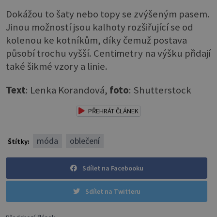
Dokážou to šaty nebo topy se zvýšeným pasem.
Jinou možností jsou kalhoty rozšiřující se od
kolenou ke kotníkům, díky čemuž postava
působí trochu vyšší. Centimetry na výšku přidají
také šikmé vzory a linie.
Text
: Lenka Korandová,
foto
: Shutterstock
PŘEHRÁT ČLÁNEK
móda
oblečení
Štítky:
Sdílet na Facebooku
Sdílet na Twitteru