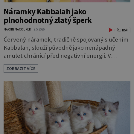
Náramky Kabbalah jako
plnohodnotný zlatý šperk
MARTIN MACOUREK
9.5.2026
PŘEHRÁT
Červený náramek, tradičně spojovaný s učením
Kabbalah, slouží původně jako nenápadný
amulet chránící před negativní energií. V
současné šperkařské tvorbě se však tento
ZOBRAZIT VÍCE
symbol posouvá na zcela novou úroveň. Značka
Aurino racionálně spojuje historický význam
červené šňůrky s trvalou hodnotou drahého
kovu, čímž vzniká elegantní a plnohodnotný
šperk vhodný pro každodenní nošení. Náramky
Kabbalah z