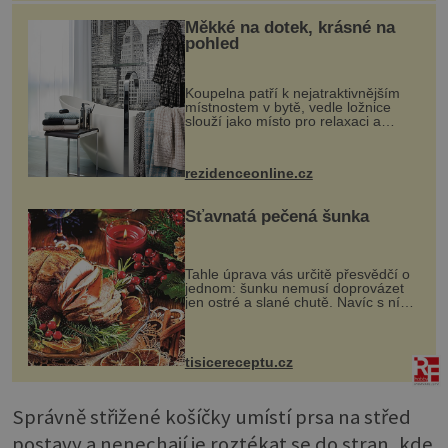
Měkké na dotek, krásné na
pohled
Koupelna patří k nejatraktivnějším
místnostem v bytě, vedle ložnice
slouží jako místo pro relaxaci a
odpočinek. Koupelnový textil –
ručníky, osušky a koberečky –
mohou jako mávnutím kouzelného
rezidenceonline.cz
proutku...
Šťavnatá pečená šunka
Tahle úprava vás určitě přesvědčí o
jednom: šunku nemusí doprovázet
jen ostré a slané chutě. Navíc s ní
nakrmíte poměrně hodně hladových
krků. Ingredience sádlo 3 kg šunky
vcelku 3 stroužky česneku hl...
tisicereceptu.cz
Správně střižené košíčky umístí prsa na střed
postavy a nenechají je roztékat se do stran, kde