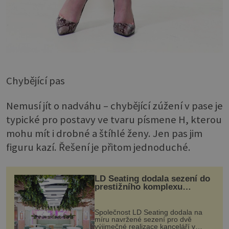
Chybějící pas
Nemusí jít o nadváhu – chybějící zúžení v pase je
typické pro postavy ve tvaru písmene H, kterou
mohu mít i drobné a štíhlé ženy. Jen pas jim
figuru kazí. Řešení je přitom jednoduché.
LD Seating dodala sezení do
prestižního komplexu
MediaCityUK v Salfordu
Společnost LD Seating dodala na
míru navržené sezení pro dvě
výjimečné realizace kanceláří v