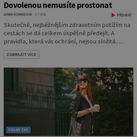
Dovolenou nemusíte prostonat
LENKA KORANDOVÁ
3.7.2026
PŘEHRÁT
Skutečně, nejběžnějším zdravotním potížím na
cestách se dá celkem úspěšně předejít. A
pravidla, která vás ochrání, nejsou složitá.
Riziko na talíři Drtivou většinu cestovatelských
ZOBRAZIT VÍCE
průjmů vyvolávají fekální bakterie. Do kuchyně
se mohou dostat s přirozeně hnojenou
zeleninou a při nedostatečné hygieně při
přípravě a výdeji jídla se snadno rozšíří ze
zeleninového salátu i na další potraviny. Dobro
VOLNÝ ČAS