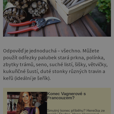
Odpověď je jednoduchá – všechno. Můžete
použít odřezky palubek stará prkna, polínka,
zbytky trámů, seno, suché listí, šišky, větvičky,
kukuřičné šustí, duté stonky různých travin a
keřů (ideální je šeřík).
Konec Vagnerové s
Francouzem?
Smutný konec příběhu? Herečka ze
seriálu Studna, Hana Vagnerová