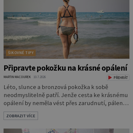
vysychání a praskání. Balzám na rty je proto
nutnou základní výbavou, pokud chce
ŠIKOVNÉ TIPY
Připravte pokožku na krásné opálení
MARTIN MACOUREK
10.7.2026
PŘEHRÁT
Léto, slunce a bronzová pokožka k sobě
neodmyslitelně patří. Jenže cesta ke krásnému
opálení by neměla vést přes zarudnutí, pálení a
loupající se kůže. Spálená pokožka není
ZOBRAZIT VÍCE
známkou „základu“ pro opálení, ale reakcí na
nadměrné UV záření. Pokud chcete, aby pleť i