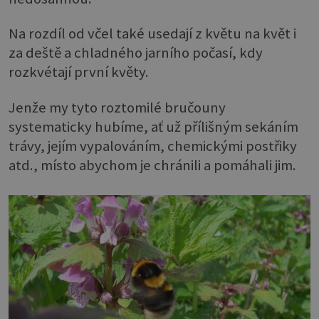
Na rozdíl od včel také usedají z květu na květ i
za deště a chladného jarního počasí, kdy
rozkvétají první květy.
Jenže my tyto roztomilé bručouny
systematicky hubíme, ať už přílišným sekáním
trávy, jejím vypalováním, chemickými postřiky
atd., místo abychom je chránili a pomáhali jim.