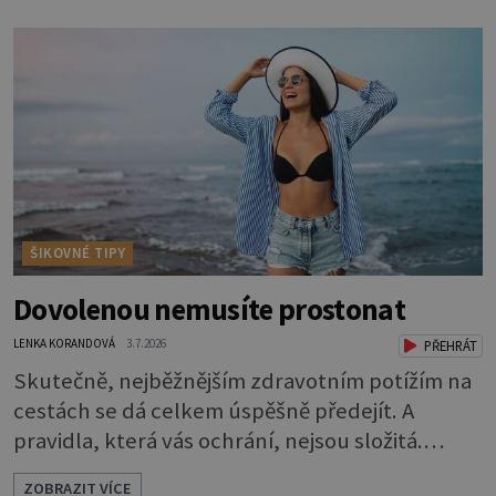
látky na vnitřní polštářek - duté vlákno na výplň
- 2 knoflíky - 0,5 m jednostranně nalepovacího
vlizelínu - pravítko a řezák nebo nůžky Přední
strana s aplikací 1. V
ŠIKOVNÉ TIPY
Dovolenou nemusíte prostonat
LENKA KORANDOVÁ
3.7.2026
PŘEHRÁT
Skutečně, nejběžnějším zdravotním potížím na
cestách se dá celkem úspěšně předejít. A
pravidla, která vás ochrání, nejsou složitá.
Riziko na talíři Drtivou většinu cestovatelských
ZOBRAZIT VÍCE