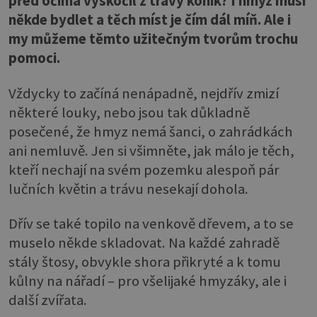
před očima vyskočil z trávy koník? I hmyz musí
někde bydlet a těch míst je čím dál míň. Ale i
my můžeme těmto užitečným tvorům trochu
pomoci.
Vždycky to začíná nenápadně, nejdřív zmizí
některé louky, nebo jsou tak důkladně
posečené, že hmyz nemá šanci, o zahrádkách
ani nemluvě. Jen si všimněte, jak málo je těch,
kteří nechají na svém pozemku alespoň pár
lučních květin a trávu nesekají dohola.
Dřív se také topilo na venkově dřevem, a to se
muselo někde skladovat. Na každé zahradě
stály štosy, obvykle shora přikryté a k tomu
kůlny na nářadí – pro všelijaké hmyzáky, ale i
další zvířata.