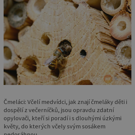
Čmeláci: Včelí medvídci, jak znají čmeláky děti i
dospělí z večerníčků, jsou opravdu zdatní
opylovači, kteří si poradí i s dlouhými úzkými
květy, do kterých včely svým sosákem
nedosáhnou.