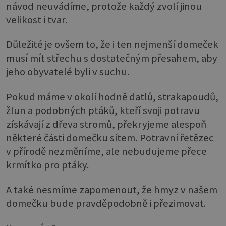
návod neuvádíme, protože každý zvolí jinou
velikost i tvar.
Důležité je ovšem to, že i ten nejmenší domeček
musí mít střechu s dostatečným přesahem, aby
jeho obyvatelé byli v suchu.
Pokud máme v okolí hodně datlů, strakapoudů,
žlun a podobných ptáků, kteří svoji potravu
získávají z dřeva stromů, překryjeme alespoň
některé části domečku sítem. Potravní řetězec
v přírodě nezměníme, ale nebudujeme přece
krmítko pro ptáky.
A také nesmíme zapomenout, že hmyz v našem
domečku bude pravděpodobně i přezimovat.