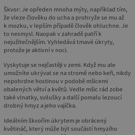
Škvor: Je opředen mnoha mýty, například tím,
že vleze člověku do ucha a prohryže se mu až
k mozku, v lepším případě člověk ohluchne. Je
to nesmysl. Naopak v zahradě patří k
nejužitečnějším. Vyhledává tmavé úkryty,
protože je aktivní v noci.
Vyskytuje se nejčastěji v zemi. Když mu ale
umožníte ukrývat se na stromě nebo keři, nikdy
nepohrdne hostinou v podobě mšicemi
obalených větví a květů. Vedle mšic rád zobe
také vlnatky, svilušky a další pomalu lezoucí
drobný hmyz a jeho vajíčka.
Ideálním škvořím úkrytem je obrácený
květináč, který může být součástí hmyzího