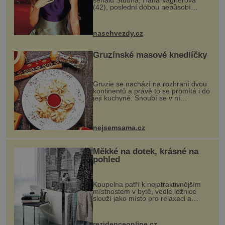
(42), poslední dobou nepůsobí
nejšťastněji. Ačkoli časy její anorexie
jsou už dávno pryč a opět se pyšnila
ženskými křivkami, najednou s...
nasehvezdy.cz
Gruzínské masové knedlíčky
Gruzie se nachází na rozhraní dvou
kontinentů a právě to se promítá i do
její kuchyně. Snoubí se v ní
evropské a asijské chutě a díky tomu
vznikají rozmanité a chuťově bohaté
pokrmy, které rozhodně st...
nejsemsama.cz
Měkké na dotek, krásné na
pohled
Koupelna patří k nejatraktivnějším
místnostem v bytě, vedle ložnice
slouží jako místo pro relaxaci a
odpočinek. Koupelnový textil –
ručníky, osušky a koberečky –
mohou jako mávnutím kouzelného
rezidenceonline.cz