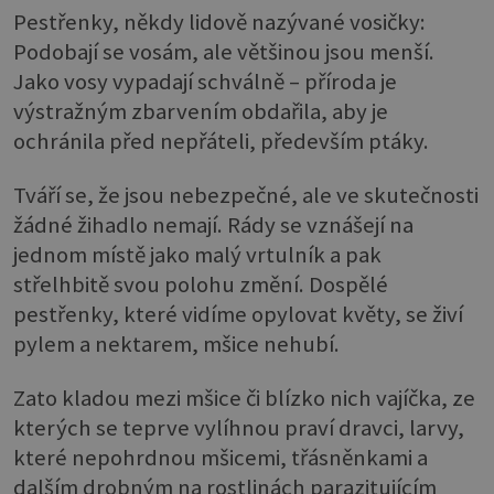
Pestřenky, někdy lidově nazývané vosičky:
Podobají se vosám, ale většinou jsou menší.
Jako vosy vypadají schválně – příroda je
výstražným zbarvením obdařila, aby je
ochránila před nepřáteli, především ptáky.
Tváří se, že jsou nebezpečné, ale ve skutečnosti
žádné žihadlo nemají. Rády se vznášejí na
jednom místě jako malý vrtulník a pak
střelhbitě svou polohu změní. Dospělé
pestřenky, které vidíme opylovat květy, se živí
pylem a nektarem, mšice nehubí.
Zato kladou mezi mšice či blízko nich vajíčka, ze
kterých se teprve vylíhnou praví dravci, larvy,
které nepohrdnou mšicemi, třásněnkami a
dalším drobným na rostlinách parazitujícím