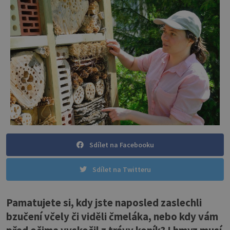
Sdílet na Facebooku
Sdílet na Twitteru
Pamatujete si, kdy jste naposled zaslechli
bzučení včely či viděli čmeláka, nebo kdy vám