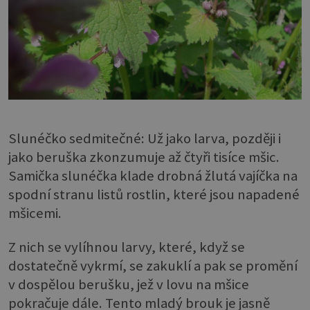
Slunéčko sedmitečné: Už jako larva, později i
jako beruška zkonzumuje až čtyři tisíce mšic.
Samička slunéčka klade drobná žlutá vajíčka na
spodní stranu listů rostlin, které jsou napadené
mšicemi.
Z nich se vylíhnou larvy, které, když se
dostatečně vykrmí, se zakuklí a pak se promění
v dospělou berušku, jež v lovu na mšice
pokračuje dále. Tento mladý brouk je jasně