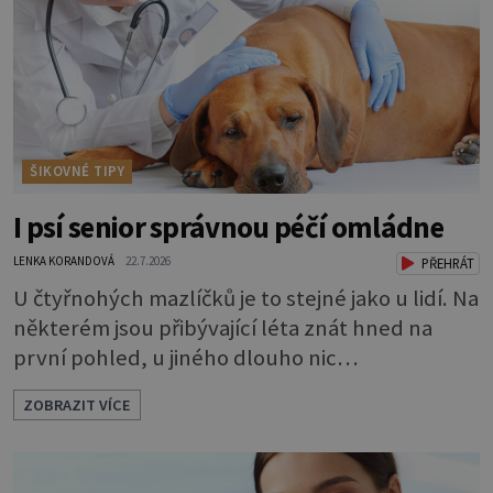
ŠIKOVNÉ TIPY
I psí senior správnou péčí omládne
LENKA KORANDOVÁ
22.7.2026
PŘEHRÁT
U čtyřnohých mazlíčků je to stejné jako u lidí. Na
některém jsou přibývající léta znát hned na
první pohled, u jiného dlouho nic
nezaznamenáte. Přesto byste si měli staršího
ZOBRAZIT VÍCE
psa více všímat, aby vám neunikly důležité
signály, že něco není v pořádku. Včasná péče
mu může prodloužit i zkvalitnit život. Hůře