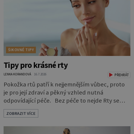
tráví U starších psů je třeba myslet na to, že
mohou mít v nepořádku zažívání.
ŠIKOVNÉ TIPY
Tipy pro krásné rty
LENKA KORANDOVÁ
16.7.2026
PŘEHRÁT
Pokožka rtů patří k nejjemnějším vůbec, proto
je pro její zdraví a pěkný vzhled nutná
odpovídající péče. Bez péče to nejde Rty se
neliší jen barvou, ale také mnohem tenčí
ZOBRAZIT VÍCE
povrchovou vrstvou než ostatní pleť a pokožka.
Nezvláčňují je žádné mazové žlázy, proto jsou
rty mnohem choulostivější a náchylné k