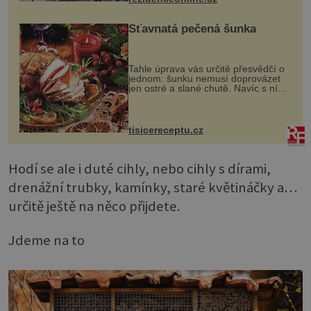
proutku...
Šťavnatá pečená šunka
Tahle úprava vás určitě přesvědčí o
jednom: šunku nemusí doprovázet
jen ostré a slané chutě. Navíc s ní
nakrmíte poměrně hodně hladových
krků. Ingredience sádlo 3 kg šunky
vcelku 3 stroužky česneku hl...
tisicereceptu.cz
Hodí se ale i duté cihly, nebo cihly s dírami,
drenážní trubky, kamínky, staré květináčky a…
určitě ještě na něco přijdete.
Jdeme na to