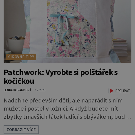
pokožka těla vypadaly zdravě, hladce a opálení
vydrželo co nejdéle, vyplatí se začít s přípravou
už několik týdnů před první dovolenou.
ŠIKOVNÉ TIPY
Patchwork: Vyrobte si polštářek s
kočičkou
LENKA KORANDOVÁ
7.7.2026
PŘEHRÁT
Nadchne především děti, ale naparádit s ním
můžete i postel v ložnici. A když budete mít
zbytky tmavších látek ladící s obývákem, bude
se hodit i tam. Budete potřebovat: - zbytky
ZOBRAZIT VÍCE
barevně sladěných bavlněných látek - 0,5 m