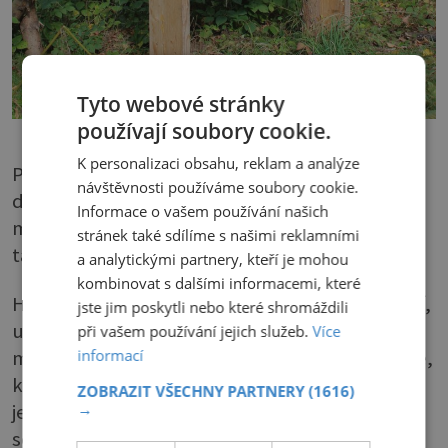
Tyto webové stránky
používají soubory cookie.
K personalizaci obsahu, reklam a analýze
Pokud chceme postavit na zahradě hmyzí
návštěvnosti používáme soubory cookie.
domeček, měli bychom volit suché a slunné
Informace o vašem používání našich
místo, nejlépe v blízkosti záhonů, ale zároveň
stránek také sdílíme s našimi reklamními
tak, aby nám nepřekážel.
a analytickými partnery, kteří je mohou
kombinovat s dalšími informacemi, které
Hmyz nebývá zase tak moc citlivý na pohyb lidí,
jste jim poskytli nebo které shromáždili
umístění domečku do méně frekventovaného
při vašem používání jejich služeb.
Více
informací
místa na zahradě by ale mohli ocenit obyvatelé,
kteří se možná usadí v přízemí – slepýši,
ZOBRAZIT VŠECHNY PARTNERY
(1616)
→
ještěrky nebo ježci. A když kolem nestihneme
sekat trávu, nebude to rozhodně na škodu.