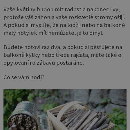
Vaše květiny budou mít radost a nakonec i vy,
protože váš záhon a vaše rozkvetlé stromy ožijí.
A pokud si myslíte, že na lodžii nebo na balkoně
malý hotýlek mít nemůžete, je to omyl.
Budete hotovi raz dva, a pokud si pěstujete na
balkoně kytky nebo třeba rajčata, máte také o
opylování i o zábavu postaráno.
Co se vám hodí?