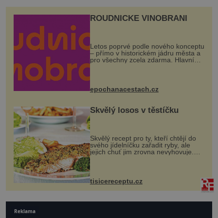
ROUDNICKÉ VINOBRANÍ
Letos poprvé podle nového konceptu
– přímo v historickém jádru města a
pro všechny zcela zdarma. Hlavní
program se odehraje na Karlově a
Husově náměstí. Návštěvníci se
mohou těšit na víno, burčák, pes...
epochanacestach.cz
Skvělý losos v těstíčku
Skvělý recept pro ty, kteří chtějí do
svého jídelníčku zařadit ryby, ale
jejich chuť jim zrovna nevyhovuje.
Losos je samozřejmě taky ryba, ale v
tomto případě si na to nikdo ani
nevzpomene. Ingredienc...
tisicereceptu.cz
Reklama