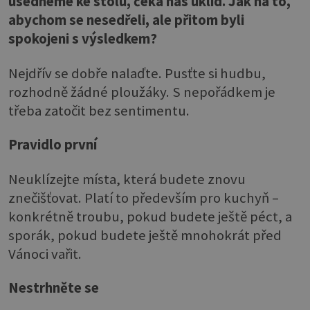
usedneme ke stolu, čeká nás úklid. Jak na to,
abychom se nesedřeli, ale přitom byli
spokojeni s výsledkem?
Nejdřív se dobře nalaďte. Pusťte si hudbu,
rozhodně žádné ploužáky. S nepořádkem je
třeba zatočit bez sentimentu.
Pravidlo první
Neuklízejte místa, která budete znovu
znečišťovat. Platí to především pro kuchyň –
konkrétně troubu, pokud budete ještě péct, a
sporák, pokud budete ještě mnohokrát před
Vánoci vařit.
Nestrhněte se