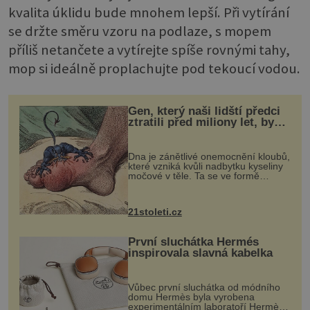
kvalita úklidu bude mnohem lepší. Při vytírání
se držte směru vzoru na podlaze, s mopem
příliš netančete a vytírejte spíše rovnými tahy,
mop si ideálně proplachujte pod tekoucí vodou.
Gen, který naši lidští předci
ztratili před miliony let, by
mohl pomoci s léčbou
„nemoci králů“
Dna je zánětlivé onemocnění kloubů,
které vzniká kvůli nadbytku kyseliny
močové v těle. Ta se ve formě
krystalků ukládá v blízkosti kloubů,
nejčastěji přitom postihuje palce na
nohou, a způsobuje bole...
21stoleti.cz
První sluchátka Hermés
inspirovala slavná kabelka
Vůbec první sluchátka od módního
domu Hermès byla vyrobena
experimentálním laboratoří Hermès