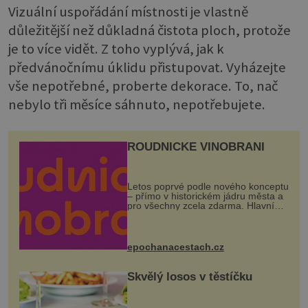
Vizuální uspořádání místnosti je vlastně
důležitější než důkladná čistota ploch, protože
je to více vidět. Z toho vyplývá, jak k
předvánočnímu úklidu přistupovat. Vyházejte
vše nepotřebné, proberte dekorace. To, nač
nebylo tři měsíce sáhnuto, nepotřebujete.
ROUDNICKÉ VINOBRANÍ
Letos poprvé podle nového konceptu
– přímo v historickém jádru města a
pro všechny zcela zdarma. Hlavní
program se odehraje na Karlově a
Husově náměstí. Návštěvníci se
mohou těšit na víno, burčák, pes...
epochanacestach.cz
Skvělý losos v těstíčku