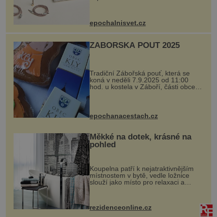
Ateliers Horizons. Elegantní gadget
si vyžádal dva roky vývoje a chlubí
se ručně šitou hovězí kůží a
epochalnisvet.cz
kovový...
ZÁBOŘSKÁ POUŤ 2025
Tradiční Zábořská pouť, která se
koná v neděli 7.9.2025 od 11:00
hod. u kostela v Záboří, části obce
Kly u Mělníka. V programu naleznete
komentovanou prohlídku kostela,
dobovou hudbu, řemesla, atrakce...
epochanacestach.cz
Měkké na dotek, krásné na
pohled
Koupelna patří k nejatraktivnějším
místnostem v bytě, vedle ložnice
slouží jako místo pro relaxaci a
odpočinek. Koupelnový textil –
ručníky, osušky a koberečky –
mohou jako mávnutím kouzelného
rezidenceonline.cz
proutku...