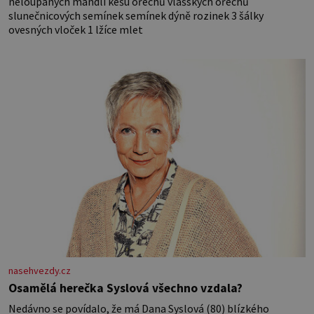
neloupaných mandlí kešu ořechů vlašských ořechů
slunečnicových semínek semínek dýně rozinek 3 šálky
ovesných vloček 1 lžíce mlet
nasehvezdy.cz
Osamělá herečka Syslová všechno vzdala?
Nedávno se povídalo, že má Dana Syslová (80) blízkého