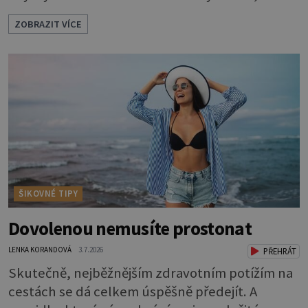
se hodit i tam. Budete potřebovat: - zbytky
ZOBRAZIT VÍCE
barevně sladěných bavlněných látek - 0,5 m
látky na vnitřní polštářek - duté vlákno na výplň
- 2 knoflíky - 0,5 m jednostranně nalepovacího
vlizelínu - pravítko a řezák nebo nůžky Přední
strana s aplikací 1. V
ŠIKOVNÉ TIPY
Dovolenou nemusíte prostonat
LENKA KORANDOVÁ
3.7.2026
PŘEHRÁT
Skutečně, nejběžnějším zdravotním potížím na
cestách se dá celkem úspěšně předejít. A