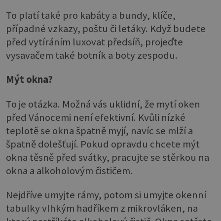
To platí také pro kabáty a bundy, klíče,
případné vzkazy, poštu či letáky. Když budete
před vytíráním luxovat předsíň, projeďte
vysavačem také botník a boty zespodu.
Mýt okna?
To je otázka. Možná vás uklidní, že mytí oken
před Vánocemi není efektivní. Kvůli nízké
teplotě se okna špatně myjí, navíc se mlží a
špatně dolešťují. Pokud opravdu chcete mýt
okna těsně před svátky, pracujte se stěrkou na
okna a alkoholovým čističem.
Nejdříve umyjte rámy, potom si umyjte okenní
tabulky vlhkým hadříkem z mikrovláken, na