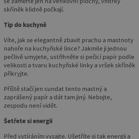
se zaměřte jen na venkovní plochy, vnitřky
skříněk klidně počkají.
Tip do kuchyně
Víte, jak se elegantně zbavit prachu a mastnoty
nahoře na kuchyňské lince? Jakmile ji jednou
pečlivě umyjete, ustřihněte si pečicí papír podle
velikosti a tvaru kuchyňské linky a vršek skříněk
přikryjte.
Příště stačí jen sundat tento mastný a
zaprášený papír a dát tam jiný. Nebojte,
zespodu není vidět.
Šetřete si energii
Před vytíráním vysajte. Ušetříte si tak energii a