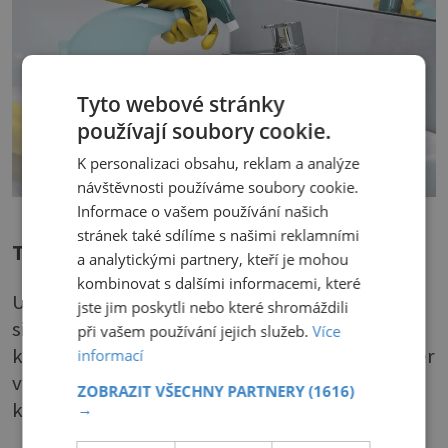
Tyto webové stránky
používají soubory cookie.
K personalizaci obsahu, reklam a analýze
návštěvnosti používáme soubory cookie.
Informace o vašem používání našich
stránek také sdílíme s našimi reklamními
Tip do koupelny
a analytickými partnery, kteří je mohou
kombinovat s dalšími informacemi, které
Umyjte se i se zaprášenými flakony. Ano, zní to
jste jim poskytli nebo které shromáždili
sice bláhově, ale je to jednodušší, než mýt
při vašem používání jejich služeb.
Více
každou zaprášenou lahvičku zvlášť. „Až se večer
informací
vykoupete, vložte do vany s vodou všechny
ZOBRAZIT VŠECHNY PARTNERY
(1616)
kosmetické lahvičky a opláchněte je.
→