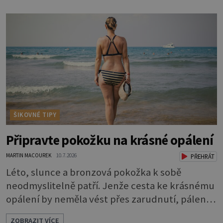
Nezvláčňují je žádné mazové žlázy, proto jsou
rty mnohem choulostivější a náchylné k
vysychání a praskání. Balzám na rty je proto
nutnou základní výbavou, pokud chce
ŠIKOVNÉ TIPY
Připravte pokožku na krásné opálení
MARTIN MACOUREK
10.7.2026
PŘEHRÁT
Léto, slunce a bronzová pokožka k sobě
neodmyslitelně patří. Jenže cesta ke krásnému
opálení by neměla vést přes zarudnutí, pálení a
loupající se kůže. Spálená pokožka není
ZOBRAZIT VÍCE