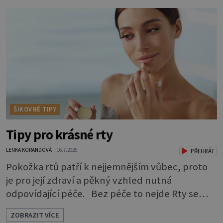
signály, že něco není v pořádku. Včasná péče
mu může prodloužit i zkvalitnit život. Hůře
tráví U starších psů je třeba myslet na to, že
mohou mít v nepořádku zažívání.
ŠIKOVNÉ TIPY
Tipy pro krásné rty
LENKA KORANDOVÁ
16.7.2026
PŘEHRÁT
Pokožka rtů patří k nejjemnějším vůbec, proto
je pro její zdraví a pěkný vzhled nutná
odpovídající péče. Bez péče to nejde Rty se
neliší jen barvou, ale také mnohem tenčí
ZOBRAZIT VÍCE
povrchovou vrstvou než ostatní pleť a pokožka.