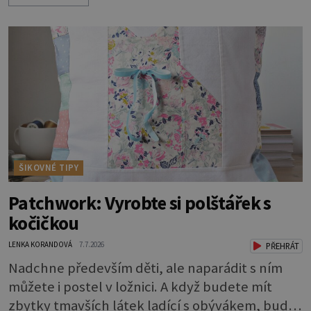
známkou „základu“ pro opálení, ale reakcí na
nadměrné UV záření. Pokud chcete, aby pleť i
pokožka těla vypadaly zdravě, hladce a opálení
vydrželo co nejdéle, vyplatí se začít s přípravou
už několik týdnů před první dovolenou.
ŠIKOVNÉ TIPY
Patchwork: Vyrobte si polštářek s
kočičkou
LENKA KORANDOVÁ
7.7.2026
PŘEHRÁT
Nadchne především děti, ale naparádit s ním
můžete i postel v ložnici. A když budete mít
zbytky tmavších látek ladící s obývákem, bude