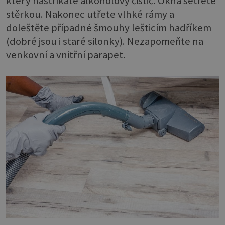
který nastříkáte alkoholový čistič. Okna setřete
stěrkou. Nakonec utřete vlhké rámy a
doleštěte případné šmouhy lešticím hadříkem
(dobré jsou i staré silonky). Nezapomeňte na
venkovní a vnitřní parapet.