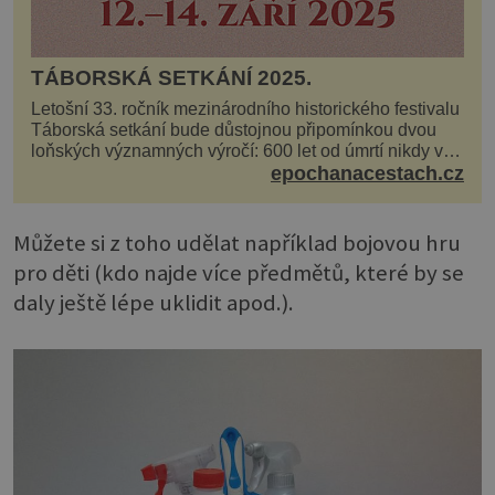
TÁBORSKÁ SETKÁNÍ 2025.
Letošní 33. ročník mezinárodního historického festivalu
Táborská setkání bude důstojnou připomínkou dvou
loňských významných výročí: 600 let od úmrtí nikdy v
poli neporaženého hejtmana Jana Žižky z Tr...
epochanacestach.cz
Můžete si z toho udělat například bojovou hru
pro děti (kdo najde více předmětů, které by se
daly ještě lépe uklidit apod.).