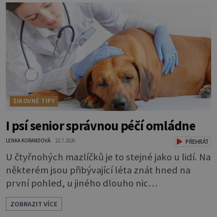
ŠIKOVNÉ TIPY
I psí senior správnou péčí omládne
LENKA KORANDOVÁ
22.7.2026
PŘEHRÁT
U čtyřnohých mazlíčků je to stejné jako u lidí. Na
některém jsou přibývající léta znát hned na
první pohled, u jiného dlouho nic
nezaznamenáte. Přesto byste si měli staršího
ZOBRAZIT VÍCE
psa více všímat, aby vám neunikly důležité