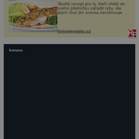
Skvělý recept pro ty, kteří chtějí do
svého jídelníčku zařadit ryby, ale
jejich chuť jim zrovna nevyhovuje.
Losos je samozřejmě taky ryba, ale v
tomto případě si na to nikdo ani
nevzpomene. Ingredienc...
tisicereceptu.cz
Reklama