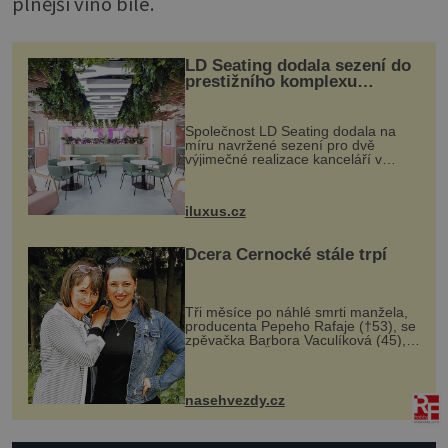
plnější víno bílé.
LD Seating dodala sezení do
prestižního komplexu
MediaCityUK v Salfordu
Společnost LD Seating dodala na
míru navržené sezení pro dvě
výjimečné realizace kanceláří v
areálu MediaCityUK v anglickém
Salfordu – konkrétně do budov Blue
Tower a Orange Tower. Komplex
iluxus.cz
budov Media...
Dcera Černocké stále trpí
Tři měsíce po náhlé smrti manžela,
producenta Pepeho Rafaje (†53), se
zpěvačka Barbora Vaculíková (45),
dcera Petry Černocké (75), poprvé
ozvala veřejnosti. Na sociální síti
sdílela, že se snaží fung...
nasehvezdy.cz