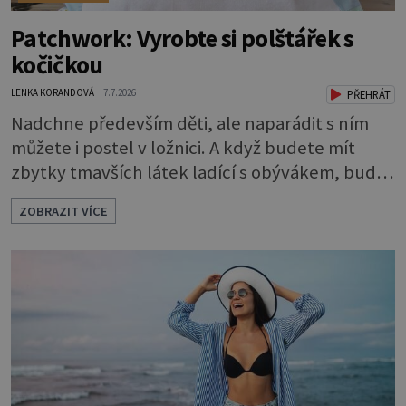
Patchwork: Vyrobte si polštářek s
kočičkou
LENKA KORANDOVÁ
7.7.2026
PŘEHRÁT
Nadchne především děti, ale naparádit s ním
můžete i postel v ložnici. A když budete mít
zbytky tmavších látek ladící s obývákem, bude
se hodit i tam. Budete potřebovat: - zbytky
ZOBRAZIT VÍCE
barevně sladěných bavlněných látek - 0,5 m
látky na vnitřní polštářek - duté vlákno na výplň
- 2 knoflíky - 0,5 m jednostranně nalepovacího
vlizelínu - pravítko a řezák nebo nůžky Přední
strana s aplikací 1. V