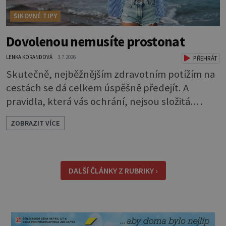
ŠIKOVNÉ TIPY
Dovolenou nemusíte prostonat
LENKA KORANDOVÁ
3.7.2026
PŘEHRÁT
Skutečně, nejběžnějším zdravotním potížím na
cestách se dá celkem úspěšně předejít. A
pravidla, která vás ochrání, nejsou složitá.
Riziko na talíři Drtivou většinu cestovatelských
ZOBRAZIT VÍCE
průjmů vyvolávají fekální bakterie. Do kuchyně
se mohou dostat s přirozeně hnojenou
zeleninou a při nedostatečné hygieně při
přípravě a výdeji jídla se snadno rozšíří ze
DALŠÍ ČLÁNKY Z RUBRIKY ›
zeleninového salátu i na další potraviny. Dobro