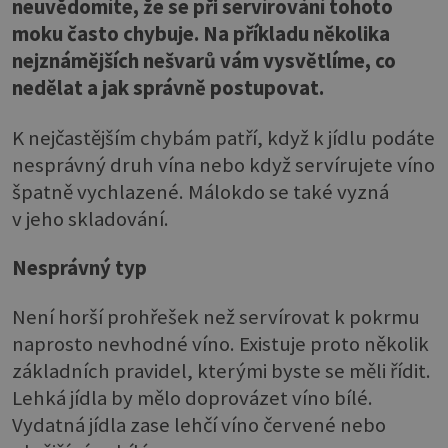
neuvědomíte, že se při servírování tohoto
moku často chybuje. Na příkladu několika
nejznámějších nešvarů vám vysvětlíme, co
nedělat a jak správně postupovat.
K nejčastějším chybám patří, když k jídlu podáte
nesprávný druh vína nebo když servírujete víno
špatně vychlazené. Málokdo se také vyzná
v jeho skladování.
Nesprávný typ
Není horší prohřešek než servírovat k pokrmu
naprosto nevhodné víno. Existuje proto několik
základních pravidel, kterými byste se měli řídit.
Lehká jídla by mělo doprovázet víno bílé.
Vydatná jídla zase lehčí víno červené nebo