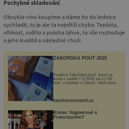
Pochybné skladování
Obvykle víno koupíme a dáme ho do lednice
vychladit, to je ale ta největší chyba. Teplota,
vlhkost, světlo a poloha láhve, to vše rozhoduje
o jeho kvalitě a následné chuti.
ZÁBOŘSKÁ POUŤ 2025
Tradiční Zábořská pouť, která se
koná v neděli 7.9.2025 od 11:00
hod. u kostela v Záboří, části obce
Kly u Mělníka. V programu naleznete
komentovanou prohlídku kostela,
dobovou hudbu, řemesla, atrakce...
epochanacestach.cz
Konec Vagnerové s
Francouzem?