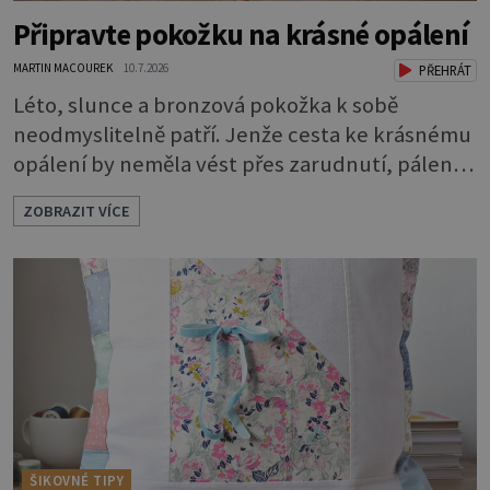
Připravte pokožku na krásné opálení
MARTIN MACOUREK
10.7.2026
PŘEHRÁT
Léto, slunce a bronzová pokožka k sobě
neodmyslitelně patří. Jenže cesta ke krásnému
opálení by neměla vést přes zarudnutí, pálení a
loupající se kůže. Spálená pokožka není
ZOBRAZIT VÍCE
známkou „základu“ pro opálení, ale reakcí na
nadměrné UV záření. Pokud chcete, aby pleť i
pokožka těla vypadaly zdravě, hladce a opálení
vydrželo co nejdéle, vyplatí se začít s přípravou
už několik týdnů před první dovolenou.
ŠIKOVNÉ TIPY