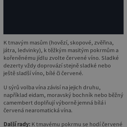
K tmavým masům (hovězí, skopové, zvěřina,
játra, ledvinky), k těžkým masitým pokrmům a
kořeněnému jídlu zvolte červené víno. Sladké
dezerty vždy doprovází stejně sladké nebo
ještě sladší víno, bílé či červené.
U sýrů volba vína závisí na jejich druhu,
například eidam, moravský bochník nebo běžný
camembert doplňují výborně jemná bílá i
červená nearomatická vína.
Další rady:
K tmavému pokrmu se hodí červené