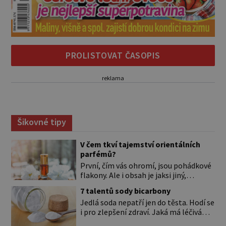
PROLISTOVAT ČASOPIS
reklama
Šikovné tipy
V čem tkví tajemství orientálních
parfémů?
První, čím vás ohromí, jsou pohádkové
flakony. Ale i obsah je jaksi jiný,
svůdnější a vábivější než vůně z našich
7 talentů sody bicarbony
parfumérií. Čím to? V arabské kultuře
Jedlá soda nepatří jen do těsta. Hodí se
mají vůně mnohem delší tradici než
i pro zlepšení zdraví. Jaká má léčivá
v naší. Jejich původní účel byl nejspíš
použití? Úplně na začátku je důležité si
hygienický. Co je čisté, to voní. Jak