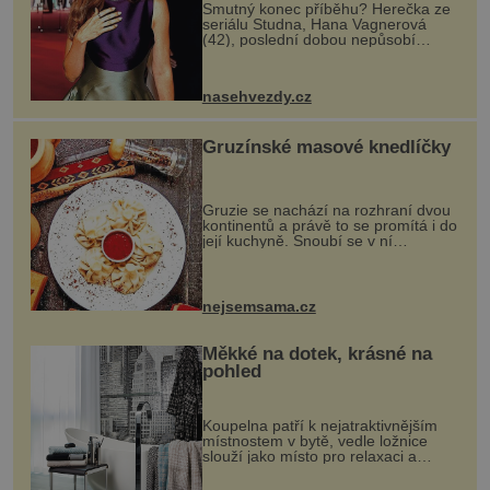
Smutný konec příběhu? Herečka ze
seriálu Studna, Hana Vagnerová
(42), poslední dobou nepůsobí
nejšťastněji. Ačkoli časy její anorexie
jsou už dávno pryč a opět se pyšnila
ženskými křivkami, najednou s...
nasehvezdy.cz
Gruzínské masové knedlíčky
Gruzie se nachází na rozhraní dvou
kontinentů a právě to se promítá i do
její kuchyně. Snoubí se v ní
evropské a asijské chutě a díky tomu
vznikají rozmanité a chuťově bohaté
pokrmy, které rozhodně st...
nejsemsama.cz
Měkké na dotek, krásné na
pohled
Koupelna patří k nejatraktivnějším
místnostem v bytě, vedle ložnice
slouží jako místo pro relaxaci a
odpočinek. Koupelnový textil –
ručníky, osušky a koberečky –