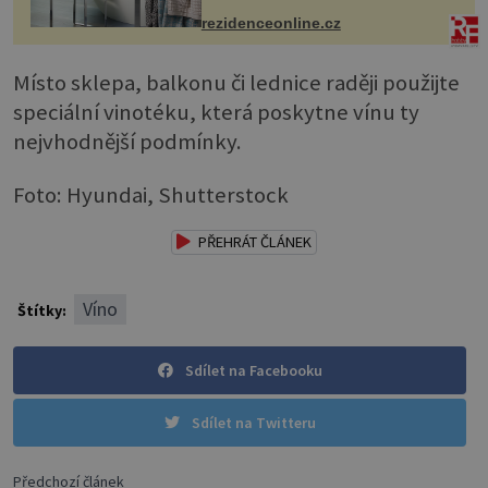
mohou jako mávnutím kouzelného
rezidenceonline.cz
proutku...
Místo sklepa, balkonu či lednice raději použijte
speciální vinotéku, která poskytne vínu ty
nejvhodnější podmínky.
Foto: Hyundai, Shutterstock
PŘEHRÁT ČLÁNEK
Víno
Štítky:
Sdílet na Facebooku
Sdílet na Twitteru
Předchozí článek