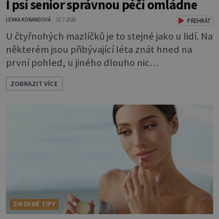
I psí senior správnou péčí omládne
LENKA KORANDOVÁ
22.7.2026
PŘEHRÁT
U čtyřnohých mazlíčků je to stejné jako u lidí. Na
některém jsou přibývající léta znát hned na
první pohled, u jiného dlouho nic
nezaznamenáte. Přesto byste si měli staršího
ZOBRAZIT VÍCE
psa více všímat, aby vám neunikly důležité
signály, že něco není v pořádku. Včasná péče
mu může prodloužit i zkvalitnit život. Hůře
tráví U starších psů je třeba myslet na to, že
mohou mít v nepořádku zažívání.
ŠIKOVNÉ TIPY