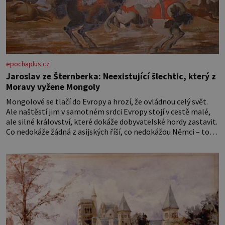
epochaplus.cz
Jaroslav ze Šternberka: Neexistující šlechtic, který z
Moravy vyžene Mongoly
Mongolové se tlačí do Evropy a hrozí, že ovládnou celý svět.
Ale naštěstí jim v samotném srdci Evropy stojí v cestě malé,
ale silné království, které dokáže dobyvatelské hordy zastavit.
Co nedokáže žádná z asijských říší, co nedokážou Němci – to
dokáže český král. Nebo že by ne? Mongolové od roku 1223
postupují podél Kaspického a Azovského moře,