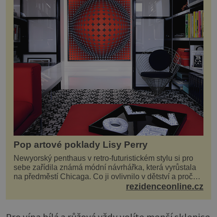
Pop artové poklady Lisy Perry
Newyorský penthaus v retro-futuristickém stylu si pro
sebe zařídila známá módní návrhářka, která vyrůstala
na předměstí Chicaga. Co ji ovlivnilo v dětství a proč
vypadá její domov právě takto? Interié...
rezidenceonline.cz
Pro vína bílá a růžová vždy volíte menší sklenice