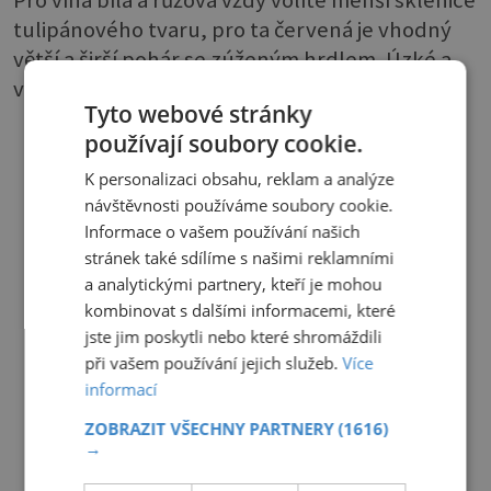
tulipánového tvaru, pro ta červená je vhodný
větší a širší pohár se zúženým hrdlem. Úzké a
vysoké flétny se hodí na šampaňské či sekt.
Tyto webové stránky
používají soubory cookie.
K personalizaci obsahu, reklam a analýze
návštěvnosti používáme soubory cookie.
Informace o vašem používání našich
stránek také sdílíme s našimi reklamními
a analytickými partnery, kteří je mohou
kombinovat s dalšími informacemi, které
jste jim poskytli nebo které shromáždili
při vašem používání jejich služeb.
Více
informací
ZOBRAZIT VŠECHNY PARTNERY
(1616)
→