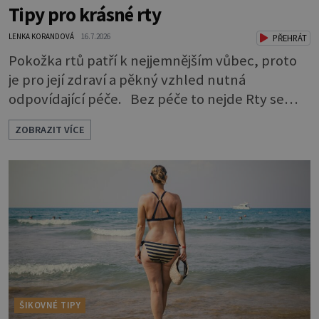
Tipy pro krásné rty
LENKA KORANDOVÁ
16.7.2026
PŘEHRÁT
Pokožka rtů patří k nejjemnějším vůbec, proto
je pro její zdraví a pěkný vzhled nutná
odpovídající péče. Bez péče to nejde Rty se
neliší jen barvou, ale také mnohem tenčí
ZOBRAZIT VÍCE
povrchovou vrstvou než ostatní pleť a pokožka.
Nezvláčňují je žádné mazové žlázy, proto jsou
rty mnohem choulostivější a náchylné k
vysychání a praskání. Balzám na rty je proto
nutnou základní výbavou, pokud chce
ŠIKOVNÉ TIPY