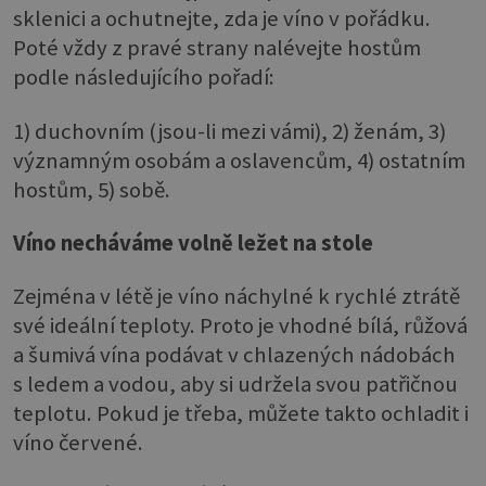
sklenici a ochutnejte, zda je víno v pořádku.
Poté vždy z pravé strany nalévejte hostům
podle následujícího pořadí:
1) duchovním (jsou-li mezi vámi), 2) ženám, 3)
významným osobám a oslavencům, 4) ostatním
hostům, 5) sobě.
Víno necháváme volně ležet na stole
Zejména v létě je víno náchylné k rychlé ztrátě
své ideální teploty. Proto je vhodné bílá, růžová
a šumivá vína podávat v chlazených nádobách
s ledem a vodou, aby si udržela svou patřičnou
teplotu. Pokud je třeba, můžete takto ochladit i
víno červené.