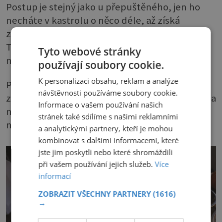
Postup je stejný jako u přepuštěného, jen ho
necháte v kastrolu o něco déle, až získá
zlatohnědou barvu a začne oříškově vonět.
Tohle máslo se už ale nepoužívá na smažení,
Tyto webové stránky
nýbrž jako jednoduchá omáčka.
používají soubory cookie.
K personalizaci obsahu, reklam a analýze
Polévat s ním můžete steaky, ale i dušenou
návštěvnosti používáme soubory cookie.
zeleninu, použijete-li je třeba do křehkého těsta
Informace o vašem používání našich
nebo těsta na cukroví, získáte
stránek také sdílíme s našimi reklamními
neopakovatelnou chuť.
a analytickými partnery, kteří je mohou
kombinovat s dalšími informacemi, které
jste jim poskytli nebo které shromáždili
při vašem používání jejich služeb.
Více
informací
ZOBRAZIT VŠECHNY PARTNERY
(1616)
→