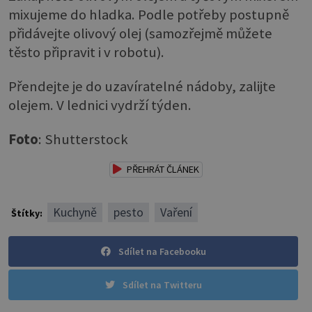
mixujeme do hladka. Podle potřeby postupně
přidávejte olivový olej (samozřejmě můžete
těsto připravit i v robotu).
Přendejte je do uzavíratelné nádoby, zalijte
olejem. V lednici vydrží týden.
Foto
: Shutterstock
PŘEHRÁT ČLÁNEK
Kuchyně
pesto
Vaření
Štítky:
Sdílet na Facebooku
Sdílet na Twitteru