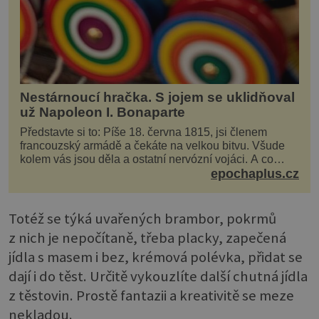
Nestárnoucí hračka. S jojem se uklidňoval
už Napoleon I. Bonaparte
Představte si to: Píše 18. června 1815, jsi členem
francouzský armádě a čekáte na velkou bitvu. Všude
kolem vás jsou děla a ostatní nervózní vojáci. A co
děláte vy? Hrajete si… s jojem! Zdá se v...
epochaplus.cz
Totéž se týká uvařených brambor, pokrmů
z nich je nepočítaně, třeba placky, zapečená
jídla s masem i bez, krémová polévka, přidat se
dají i do těst. Určitě vykouzlíte další chutná jídla
z těstovin. Prostě fantazii a kreativitě se meze
nekladou.