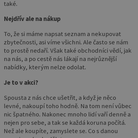
také.
Nejdřív ale na nákup
To, že si máme napsat seznam a nekupovat
zbytečnosti, asi víme všichni. Ale často se nám
to prostě nedaří. Však také obchodníci vědí, jak
na nás, a po cestě nás lákají na nejrůznější
nabídky, kterým nelze odolat.
Je to v akci?
Spousta z nás chce ušetřit, a když je něco
levné, nakoupí toho hodně. Na tom není vůbec
nic špatného. Nakonec mnoho lidí vaří denně a
nejen pro sebe, a tak se každá koruna počítá.
Než ale koupíte, zamyslete se. Co s danou