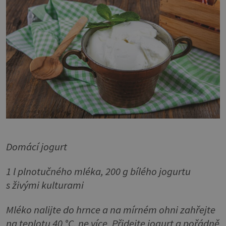
Domácí jogurt
1 l plnotučného mléka, 200 g bílého jogurtu
s živými kulturami
Mléko nalijte do hrnce a na mírném ohni zahřejte
na teplotu 40 °C, ne více. Přidejte jogurt a pořádně