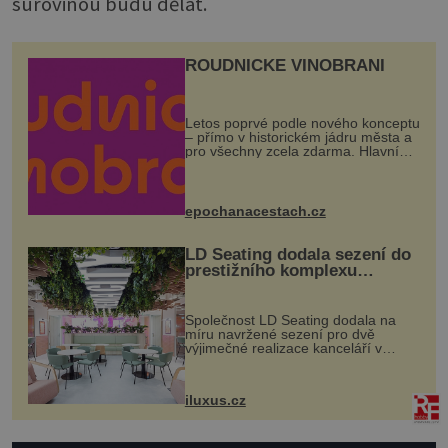
surovinou budu dělat.
ROUDNICKÉ VINOBRANÍ
Letos poprvé podle nového konceptu
– přímo v historickém jádru města a
pro všechny zcela zdarma. Hlavní
program se odehraje na Karlově a
Husově náměstí. Návštěvníci se
mohou těšit na víno, burčák, pes...
epochanacestach.cz
LD Seating dodala sezení do
prestižního komplexu
MediaCityUK v Salfordu
Společnost LD Seating dodala na
míru navržené sezení pro dvě
výjimečné realizace kanceláří v
areálu MediaCityUK v anglickém
Salfordu – konkrétně do budov Blue
Tower a Orange Tower. Komplex
iluxus.cz
budov Media...