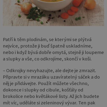
Patří k těm plodinám, se kterými se plýtvá
nejvíce, protože ji buď špatně uskladníme,
nebo i když bývá dobře omytá, stejně ji loupeme
a slupky a vše, co odkrojíme, skončí v koši.
– Odkrojky nevyhazujte, ale dejte je zmrazit.
Připravte si v mrazáku uzavíratelný sáček a do
něj je přidávejte. Použít můžete všechno,
dokonce i slupky od cibule, košťály od
brokolice nebo květákové listy. Až jich budete
mít víc, uděláte si zeleninový vývar. Ten pak