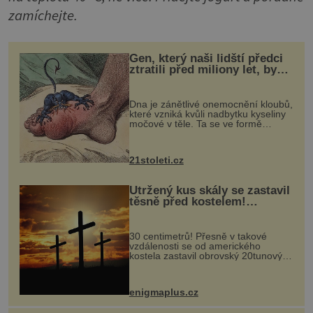
zamíchejte.
Gen, který naši lidští předci
ztratili před miliony let, by
mohl pomoci s léčbou
„nemoci králů“
Dna je zánětlivé onemocnění kloubů,
které vzniká kvůli nadbytku kyseliny
močové v těle. Ta se ve formě
krystalků ukládá v blízkosti kloubů,
nejčastěji přitom postihuje palce na
nohou, a způsobuje bole...
21stoleti.cz
Utržený kus skály se zastavil
těsně před kostelem!
Ochránila ho boží síla?
30 centimetrů! Přesně v takové
vzdálenosti se od amerického
kostela zastavil obrovský 20tunový
balvan, který se v květnu 2014
nečekaně odtrhl od nedaleké skály
při její demolici. Podle místních stojí
enigmaplus.cz
...