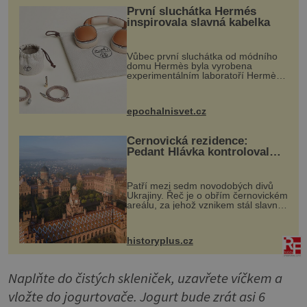
První sluchátka Hermés
inspirovala slavná kabelka
Vůbec první sluchátka od módního
domu Hermès byla vyrobena
experimentálním laboratoří Hermès
Ateliers Horizons. Elegantní gadget
si vyžádal dva roky vývoje a chlubí
se ručně šitou hovězí kůží a
epochalnisvet.cz
kovový...
Černovická rezidence:
Pedant Hlávka kontroloval
každou cihlu
Patří mezi sedm novodobých divů
Ukrajiny. Řeč je o obřím černovickém
areálu, za jehož vznikem stál slavný
český architekt Josef Hlávka. Ten si
na něm dal mimořádně záležet. Jeho
stavební plány by při ...
historyplus.cz
Naplňte do čistých skleniček, uzavřete víčkem a
vložte do jogurtovače. Jogurt bude zrát asi 6