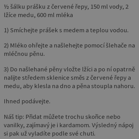
½ šálku prášku z červené řepy, 150 ml vody, 2
lžíce medu, 600 ml mléka
1) Smíchejte prášek s medem a teplou vodou.
2) Mléko ohřejte a našlehejte pomocí šlehače na
mléčnou pěnu.
3) Do našlehané pěny vložte lžíci a po ní opatrně
nalijte středem sklenice směs z červené řepy a
medu, aby klesla na dno a pěna stoupla nahoru.
Ihned podávejte.
Náš tip: Přidat můžete trochu skořice nebo
vanilky, zajímavý je i kardamom. Výsledný nápoj
si pak už vyladíte podle své chuti.