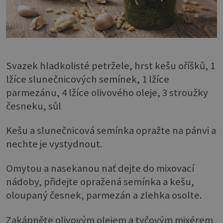
Svazek hladkolisté petržele, hrst kešu oříšků, 1
lžíce slunečnicových semínek, 1 lžíce
parmezánu, 4 lžíce olivového oleje, 3 stroužky
česneku, sůl
Kešu a slunečnicová semínka opražte na pánvi a
nechte je vystydnout.
Omytou a nasekanou nať dejte do mixovací
nádoby, přidejte opražená semínka a kešu,
oloupaný česnek, parmezán a zlehka osolte.
Zakápněte olivovým olejem a tyčovým mixérem