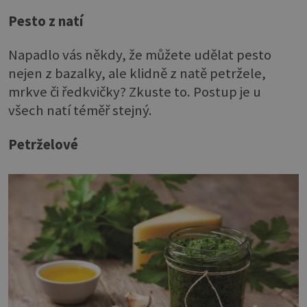
Pesto z natí
Napadlo vás někdy, že můžete udělat pesto
nejen z bazalky, ale klidně z natě petržele,
mrkve či ředkvičky? Zkuste to. Postup je u
všech natí téměř stejný.
Petrželové