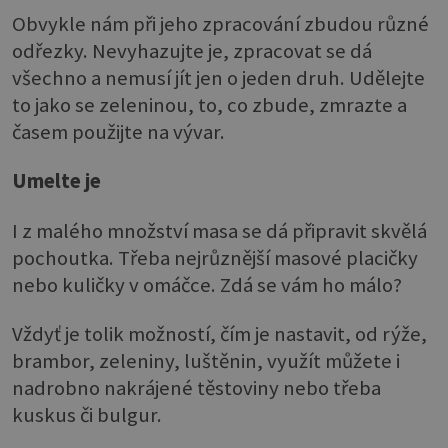
Obvykle nám při jeho zpracování zbudou různé
odřezky. Nevyhazujte je, zpracovat se dá
všechno a nemusí jít jen o jeden druh. Udělejte
to jako se zeleninou, to, co zbude, zmrazte a
časem použijte na vývar.
Umelte je
I z malého množství masa se dá připravit skvělá
pochoutka. Třeba nejrůznější masové placičky
nebo kuličky v omáčce. Zdá se vám ho málo?
Vždyť je tolik možností, čím je nastavit, od rýže,
brambor, zeleniny, luštěnin, využít můžete i
nadrobno nakrájené těstoviny nebo třeba
kuskus či bulgur.