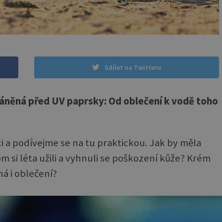
Sdílet na Twitteru
ráněná před UV paprsky: Od oblečení k vodě toho
 a podívejme se na tu praktickou. Jak by měla
 si léta užili a vyhnuli se poškození kůže? Krém
há i oblečení?