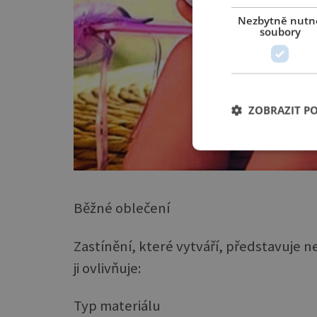
Nezbytně nutn
soubory
ZOBRAZIT P
Běžné oblečení
Zastínění, které vytváří, představuje 
ji ovlivňuje:
Typ materiálu