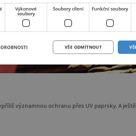
é
Výkonové
Soubory cílení
Funkční soubory
soubory
ODROBNOSTI
VŠE ODMÍTNOUT
VŠ
nepříliš významnou ochranu přes UV paprsky. A ještě