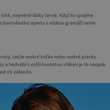
y bílé, nejméně látky černé. Když to spojíme
ého bavlněného úpletu s nízkou gramáží velmi
prsky, takže mokré tričko nebo mokré plavky
ózy a hedvábí s vyšší hustotou vláken je to naopak.
řed UV zářením.