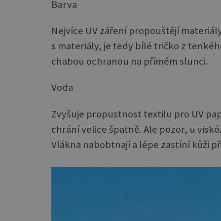
Barva
Nejvíce UV záření propouštějí materiál
s materiály, je tedy bílé tričko z tenk
chabou ochranou na přímém slunci.
Voda
Zvyšuje propustnost textilu pro UV pa
chrání velice špatně. Ale pozor, u visk
Vlákna nabobtnají a lépe zastíní kůži p