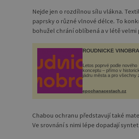
Nejde jen o rozdílnou sílu vlákna. Textil
paprsky o různé vlnové délce. To konk
bohužel chrání oblíbená a v létě velmi
ROUDNICKÉ VINOBRA
Letos poprvé podle nového
konceptu – přímo v histori
jádru města a pro všechny 
zdarma. Hlavní program se
odehraje na Karlově a Hus
náměstí. Návštěvníci se m
epochanacestach.cz
těšit na víno, burčák, pes...
Chabou ochranu představují také materi
Ve srovnání s nimi lépe dopadají synte