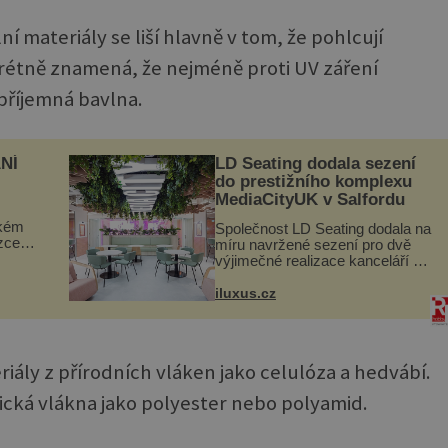
ní materiály se liší hlavně v tom, že pohlcují
rétně znamená, že nejméně proti UV záření
 příjemná bavlna.
NÍ
LD Seating dodala sezení
do prestižního komplexu
MediaCityUK v Salfordu
ckém
Společnost LD Seating dodala na
zcela
míru navržené sezení pro dvě
výjimečné realizace kanceláří v
ově
areálu MediaCityUK v anglickém
ohou
Salfordu – konkrétně do budov
iluxus.cz
Blue Tower a Orange Tower.
Komplex budov Media...
ály z přírodních vláken jako celulóza a hedvábí.
tická vlákna jako polyester nebo polyamid.