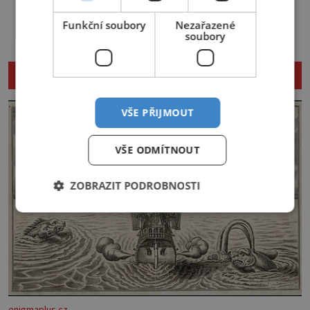
kočičkou
známkou „základu“ pro opálení, ale
Nadchne především děti, ale naparádit
reakcí na nadměrné UV záření. Pokud
Funkční soubory
Nezařazené
s ním můžete i postel v ložnici. A když
chcete, aby pleť i pokožka těla
soubory
budete mít zbytky tmavších látek
vypadaly zdravě, hladce a opálení
ladící s obývákem, bude se hodit i tam.
vydrželo co nejdéle, vyplatí se začít
Budete potřebovat: – zbytky barevně
[…]
NENECHTE SI UJÍT DALŠÍ ZAJÍMAVÉ ČLÁNKY
sladěných bavlněných látek – 0,5 m
látky na vnitřní polštářek – duté
vlákno na výplň – 2 knoflíky – 0,5 m
VŠE PŘIJMOUT
jednostranně nalepovacího […]
VŠE ODMÍTNOUT
ZOBRAZIT PODROBNOSTI
enigmaplus.cz