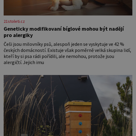
21stoleti.cz
Geneticky modifikovaní bíglové mohou být nadějí
pro alergiky
Češi jsou milovníky psů, alespoň jeden se vyskytuje ve 42 %
českých domácností. Existuje však poměrně velká skupina lidí,
kteří by si psa rádi pořídili, ale nemohou, protože jsou
alergičtí. Jejich imu