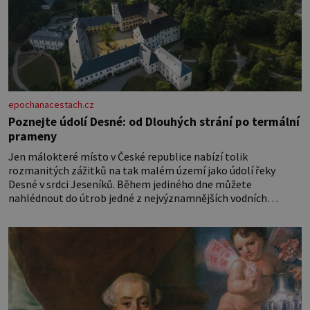
epochanacestach.cz
Poznejte údolí Desné: od Dlouhých strání po termální
prameny
Jen málokteré místo v České republice nabízí tolik
rozmanitých zážitků na tak malém území jako údolí řeky
Desné v srdci Jeseníků. Během jediného dne můžete
nahlédnout do útrob jedné z nejvýznamnějších vodních
elektráren v Evropě, vydat se na horské hřebeny, projet se na
koloběžce a den zakončit poznáváním památek ve Velkých
Losinách nebo v termálním