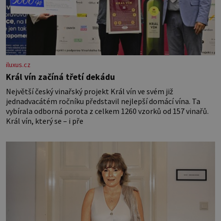
iluxus.cz
Král vín začíná třetí dekádu
Největší český vinařský projekt Král vín ve svém již
jednadvacátém ročníku představil nejlepší domácí vína. Ta
vybírala odborná porota z celkem 1260 vzorků od 157 vinařů.
Král vín, který se – i pře