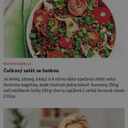
tisicereceptu.cz
Čočkový salát se šunkou
Je lehký, zdravý, a když si k němu dáte opečený chléb nebo
čerstvou bagetku, bude chutnat jedna báseň. Suroviny 250 g
vaší oblíbené čočky 150 g cherry rajčátek 1 velká červená cibule
2 lžíce