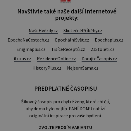
Navštivte také naše další internetové
projekty:
NašeHvězdy.cz
SkutečnéPříběhy.cz
EpochaNaCestach.cz
EpochálníSvět.cz
Epochaplus.cz
Enigmaplus.cz
TisíceReceptů.cz
21Stoleti.cz
iLuxus.cz
RezidenceOnline.cz
DarujteČasopis.cz
HistoryPlus.cz
NejsemSama.cz
PŘEDPLATNÉ ČASOPISU
Šikovný časopis pro chytré ženy, které chtějí,
aby doma bylo nejlíp. PANÍ DOMU nabízí
originální inspirace pro vaše bydlení.
ZVOLTE PROSÍM VARIANTU