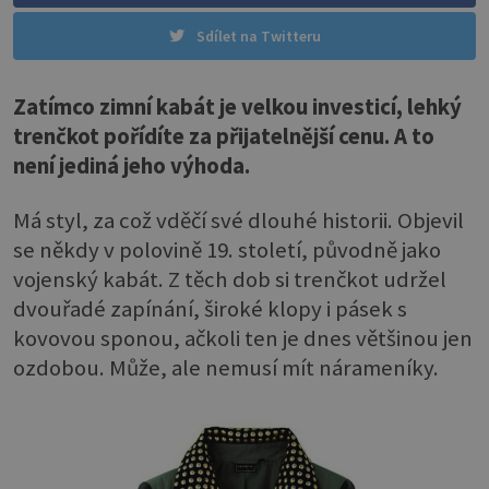
Sdílet na Twitteru
Zatímco zimní kabát je velkou investicí, lehký
trenčkot pořídíte za přijatelnější cenu. A to
není jediná jeho výhoda.
Má styl, za což vděčí své dlouhé historii. Objevil
se někdy v polovině 19. století, původně jako
vojenský kabát. Z těch dob si trenčkot udržel
dvouřadé zapínání, široké klopy i pásek s
kovovou sponou, ačkoli ten je dnes většinou jen
ozdobou. Může, ale nemusí mít nárameníky.