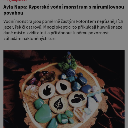
Ayia Napa: Kyperské vodní monstrum s mírumilovnou
povahou
Vodní monstra jsou poměrně častým koloritem nejrůznějších
jezer, řek či ostrovů. Mnozí skeptici to přikládají hlavně snaze
dané místo zviditelnit a přitáhnout k němu pozornost
záhadám nakloněných turi