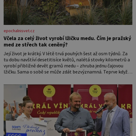
epochalnisvet.cz
Včela za celý život vyrobí lžičku medu. Čím je pražský
med ze střech tak ceněný?
Její život je krátký. V létě trvá pouhých šest až osm týdnů. Za
tu dobu navštíví desetitisíce květů, nalétá stovky kilometrů a
vyrobí přibližně devět gramů medu – zhruba jednu čajovou
lžičku. Sama o sobě se může zdát bezvýznamná. Teprve když
se spojí s dalšími desítkami tisíc příslušnic svého včelstva,
vznikne jeden z nejdokonalejších organismů