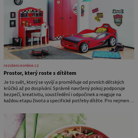
rezidenceonline.cz
Prostor, který roste s dítětem
Je to svět, který se vyvíjí a proměňuje od prvních dětských
krůčků až po dospívání. Správně navržený pokoj podporuje
bezpečí, kreativitu, soustředění i odpočinek a reaguje na
každou etapu života a specifické potřeby dítěte. Pro nejmenší
je klíčová jednoduchost, měkkost a bezpečí, proto by pokoj
miminka měl působit především klidně a útulně. Předškolní
věk je