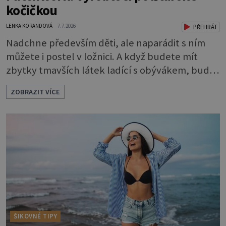
kočičkou
LENKA KORANDOVÁ
7.7.2026
PŘEHRÁT
Nadchne především děti, ale naparádit s ním
můžete i postel v ložnici. A když budete mít
zbytky tmavších látek ladící s obývákem, bude
se hodit i tam. Budete potřebovat: - zbytky
ZOBRAZIT VÍCE
barevně sladěných bavlněných látek - 0,5 m
látky na vnitřní polštářek - duté vlákno na výplň
- 2 knoflíky - 0,5 m jednostranně nalepovacího
vlizelínu - pravítko a řezák nebo nůžky Přední
strana s aplikací 1. V
ŠIKOVNÉ TIPY