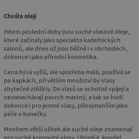
Chvála oleji
Hitem poslední doby jsou suché vlasové oleje,
které začínaly jako specialita kadeřnických
salonů, ale dnes už jsou běžně i v obchodech,
dokonce i jako přírodní kosmetika.
Cena bývá vyšší, ale spotřeba malá, používá se
po kapkách, při větším množství by vlasy
zbytečně ztěžkly. Do vlasů se ochotně vpíjejí a
nezanechávají povrch mastný, a tak se hodí
dokonce i pro jemné vlasy, přinejmenším jako
péče o konečky.
Mnohem větší užitek ale suché oleje znamenají
pro suché krepovité vlasy. Uhladí ji, koudel