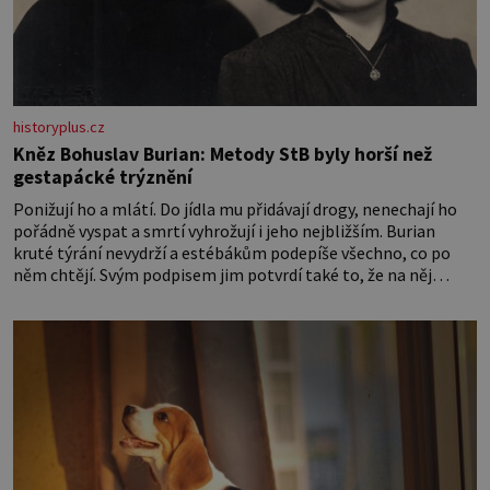
historyplus.cz
Kněz Bohuslav Burian: Metody StB byly horší než
gestapácké trýznění
Ponižují ho a mlátí. Do jídla mu přidávají drogy, nenechají ho
pořádně vyspat a smrtí vyhrožují i jeho nejbližším. Burian
kruté týrání nevydrží a estébákům podepíše všechno, co po
něm chtějí. Svým podpisem jim potvrdí také to, že na něj
během výslechů nikdo nevyvíjel fyzický ani psychický nátlak.
Syn brněnského řezníka chce být knězem a