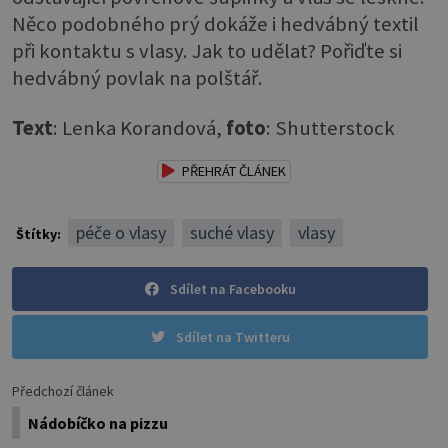
Něco podobného prý dokáže i hedvábný textil
při kontaktu s vlasy. Jak to udělat? Pořiďte si
hedvábný povlak na polštář.
Text
: Lenka Korandová,
foto
: Shutterstock
PŘEHRÁT ČLÁNEK
péče o vlasy
suché vlasy
vlasy
Štítky:
Sdílet na Facebooku
Sdílet na Twitteru
Předchozí článek
Nádobíčko na pizzu