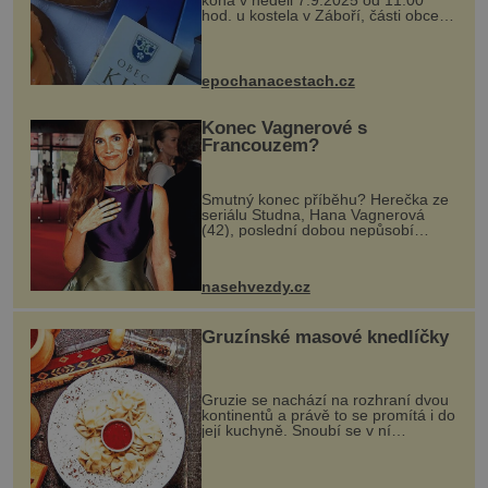
hod. u kostela v Záboří, části obce
Kly u Mělníka. V programu naleznete
komentovanou prohlídku kostela,
dobovou hudbu, řemesla, atrakce...
epochanacestach.cz
Konec Vagnerové s
Francouzem?
Smutný konec příběhu? Herečka ze
seriálu Studna, Hana Vagnerová
(42), poslední dobou nepůsobí
nejšťastněji. Ačkoli časy její anorexie
jsou už dávno pryč a opět se pyšnila
ženskými křivkami, najednou s...
nasehvezdy.cz
Gruzínské masové knedlíčky
Gruzie se nachází na rozhraní dvou
kontinentů a právě to se promítá i do
její kuchyně. Snoubí se v ní
evropské a asijské chutě a díky tomu
vznikají rozmanité a chuťově bohaté
pokrmy, které rozhodně st...