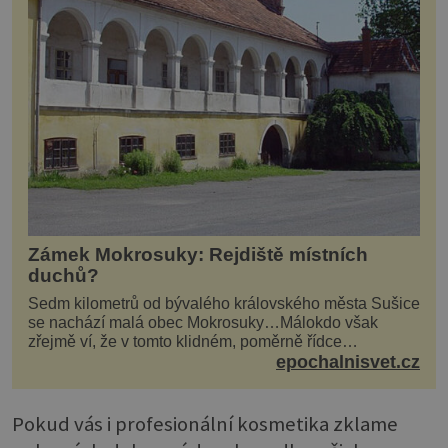
Zámek Mokrosuky: Rejdiště místních
duchů?
Sedm kilometrů od bývalého královského města Sušice
se nachází malá obec Mokrosuky…Málokdo však
zřejmě ví, že v tomto klidném, poměrně řídce
navštěvovaném koutu vesnické Šumavy se nachází
epochalnisvet.cz
několi...
Pokud vás i profesionální kosmetika zklame