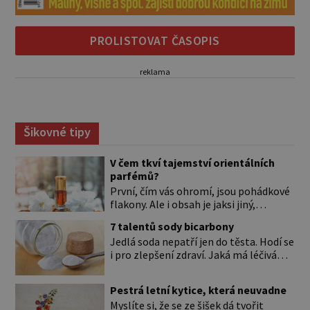
PROLISTOVAT ČASOPIS
reklama
Šikovné tipy
V čem tkví tajemství orientálních
parfémů?
První, čím vás ohromí, jsou pohádkové
flakony. Ale i obsah je jaksi jiný,
svůdnější a vábivější než vůně z našich
7 talentů sody bicarbony
parfumérií. Čím to? V arabské kultuře
Jedlá soda nepatří jen do těsta. Hodí se
mají vůně mnohem delší tradici než
i pro zlepšení zdraví. Jaká má léčivá
v naší. Jejich původní účel byl nejspíš
použití? Úplně na začátku je důležité si
hygienický. Co je čisté, to voní. Jak
to ujasnit. Existují dva typy sody. *
voní? Při testování orientálních vůní
Pestrá letní kytice, která neuvadne
Jedlá soda (pro úplnost je to
nejspíš zjistíte, že jen málokterá se
Myslíte si, že se ze šišek dá tvořit
hydrogenuhličitan sodný s chemickou
vám […]