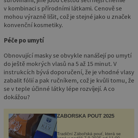
surovinami, jiné jdou cestou šetrnější chemie
v kombinaci s přírodními látkami. Cenově se
mohou výrazně lišit, což je stejné jako u značek
konvenční kosmetiky.
Péče po umytí
Obnovující masky se obvykle nanášejí po umytí
do ještě mokrých vlasů na 5 až 15 minut. V
instrukcích bývá doporučení, že je vhodné vlasy
zabalit fólií a pak ručníkem, což je kvůli tomu, že
se v teple účinné látky lépe rozvíjejí. A co
dokážou?
ZÁBOŘSKÁ POUŤ 2025
Tradiční Zábořská pouť, která se
koná v neděli 7.9.2025 od 11:00