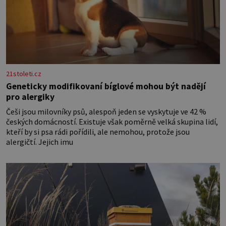
21stoleti.cz
Geneticky modifikovaní bíglové mohou být nadějí
pro alergiky
Češi jsou milovníky psů, alespoň jeden se vyskytuje ve 42 %
českých domácností. Existuje však poměrně velká skupina lidí,
kteří by si psa rádi pořídili, ale nemohou, protože jsou
alergičtí. Jejich imu