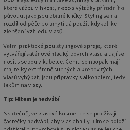
Dobré výsledky mají také stylingy s látkami,
které vážou vlhkost, nebo s výtažky přírodního
původu, jako jsou obilné klíčky. Styling se na
rozdíl od péče po umytí dá použít kdykoli ke
zlepšení vzhledu vlasů.
Velmi praktické jsou stylingové spreje, které
vytvářejí saténově hladký povrch vlasu a dají se
nosit s sebou v kabelce. Čemu se naopak mají
majitelky extrémně suchých a krepovitých
vlasů vyhýbat, jsou přípravky s alkoholem, tedy
lakům na vlasy.
Tip: Hitem je hedvábí
Skutečně, ve vlasové kosmetice se používají
částečky hedvábí, aby vlas obalily. Tím se položí
odstávající povrchové šupinky a vlas se leskne.