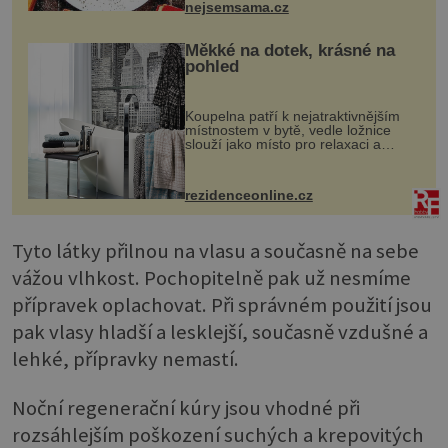
nejsemsama.cz
Měkké na dotek, krásné na
pohled
Koupelna patří k nejatraktivnějším
místnostem v bytě, vedle ložnice
slouží jako místo pro relaxaci a
odpočinek. Koupelnový textil –
ručníky, osušky a koberečky –
mohou jako mávnutím kouzelného
rezidenceonline.cz
proutku...
Tyto látky přilnou na vlasu a současně na sebe
vážou vlhkost. Pochopitelně pak už nesmíme
přípravek oplachovat. Při správném použití jsou
pak vlasy hladší a lesklejší, současně vzdušné a
lehké, přípravky nemastí.
Noční regenerační kúry jsou vhodné při
rozsáhlejším poškození suchých a krepovitých