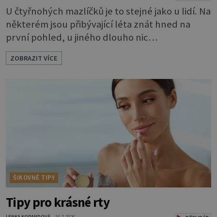
U čtyřnohých mazlíčků je to stejné jako u lidí. Na
některém jsou přibývající léta znát hned na
první pohled, u jiného dlouho nic
nezaznamenáte. Přesto byste si měli staršího
ZOBRAZIT VÍCE
psa více všímat, aby vám neunikly důležité
signály, že něco není v pořádku. Včasná péče
mu může prodloužit i zkvalitnit život. Hůře
tráví U starších psů je třeba myslet na to, že
mohou mít v nepořádku zažívání.
ŠIKOVNÉ TIPY
Tipy pro krásné rty
LENKA KORANDOVÁ
16.7.2026