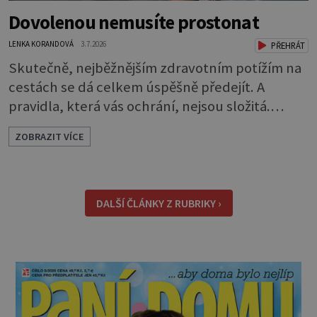
Dovolenou nemusíte prostonat
LENKA KORANDOVÁ
3.7.2026
PŘEHRÁT
Skutečně, nejběžnějším zdravotním potížím na
cestách se dá celkem úspěšně předejít. A
pravidla, která vás ochrání, nejsou složitá.
Riziko na talíři Drtivou většinu cestovatelských
ZOBRAZIT VÍCE
průjmů vyvolávají fekální bakterie. Do kuchyně
se mohou dostat s přirozeně hnojenou
zeleninou a při nedostatečné hygieně při
přípravě a výdeji jídla se snadno rozšíří ze
DALŠÍ ČLÁNKY Z RUBRIKY ›
zeleninového salátu i na další potraviny. Dobro