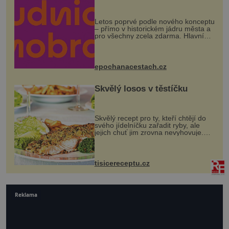
Letos poprvé podle nového konceptu
– přímo v historickém jádru města a
pro všechny zcela zdarma. Hlavní
program se odehraje na Karlově a
Husově náměstí. Návštěvníci se
mohou těšit na víno, burčák, pes...
epochanacestach.cz
Skvělý losos v těstíčku
Skvělý recept pro ty, kteří chtějí do
svého jídelníčku zařadit ryby, ale
jejich chuť jim zrovna nevyhovuje.
Losos je samozřejmě taky ryba, ale v
tomto případě si na to nikdo ani
nevzpomene. Ingredienc...
tisicereceptu.cz
Reklama