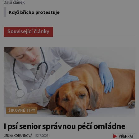
Další článek
Když břicho protestuje
Související články
ŠIKOVNÉ TIPY
I psí senior správnou péčí omládne
LENKA KORANDOVÁ
22.7.2026
PŘEHRÁT