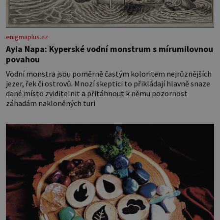
enigmaplus.cz
Ayia Napa: Kyperské vodní monstrum s mírumilovnou
povahou
Vodní monstra jsou poměrně častým koloritem nejrůznějších
jezer, řek či ostrovů. Mnozí skeptici to přikládají hlavně snaze
dané místo zviditelnit a přitáhnout k němu pozornost
záhadám nakloněných turi