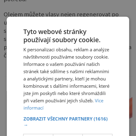
Olejem můžete vlasy nejen regenerovat po
umytí, ale dokonce i přímo umývat. Jde o
speciální šampony olejové, určené pro velmi
Tyto webové stránky
suché a poškozené vlasy. Mycí proces je
používají soubory cookie.
pomalejší, ale výsledkem mají být vlasy hebké a
K personalizaci obsahu, reklam a analýze
čisté.
návštěvnosti používáme soubory cookie.
Informace o vašem používání našich
stránek také sdílíme s našimi reklamními
a analytickými partnery, kteří je mohou
kombinovat s dalšími informacemi, které
jste jim poskytli nebo které shromáždili
při vašem používání jejich služeb.
Více
informací
ZOBRAZIT VŠECHNY PARTNERY
(1616)
→