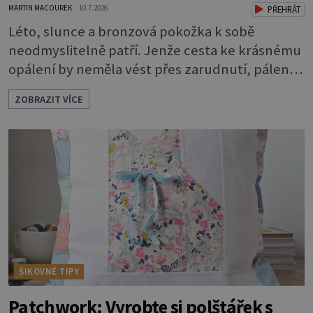
MARTIN MACOUREK
10.7.2026
PŘEHRÁT
Léto, slunce a bronzová pokožka k sobě
neodmyslitelně patří. Jenže cesta ke krásnému
opálení by neměla vést přes zarudnutí, pálení a
loupající se kůže. Spálená pokožka není
ZOBRAZIT VÍCE
známkou „základu“ pro opálení, ale reakcí na
nadměrné UV záření. Pokud chcete, aby pleť i
pokožka těla vypadaly zdravě, hladce a opálení
vydrželo co nejdéle, vyplatí se začít s přípravou
už několik týdnů před první dovolenou.
ŠIKOVNÉ TIPY
Patchwork: Vyrobte si polštářek s