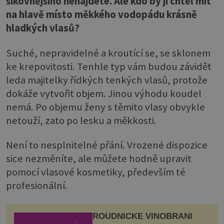
šikovnějšího nenajdete. Ale kdo by ji chtěl mít
na hlavě místo měkkého vodopádu krásně
hladkých vlasů?
Suché, nepravidelné a kroutící se, se sklonem
ke krepovitosti. Tenhle typ vám budou závidět
leda majitelky řídkých tenkých vlasů, protože
dokáže vytvořit objem. Jinou výhodu koudel
nemá. Po objemu ženy s těmito vlasy obvykle
netouží, zato po lesku a měkkosti.
Není to nesplnitelné přání. Vrozené dispozice
sice nezměníte, ale můžete hodně upravit
pomocí vlasové kosmetiky, především té
profesionální.
ROUDNICKÉ VINOBRANÍ