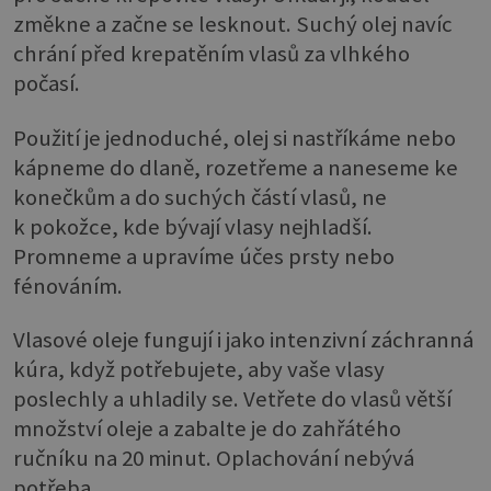
změkne a začne se lesknout. Suchý olej navíc
chrání před krepatěním vlasů za vlhkého
počasí.
Použití je jednoduché, olej si nastříkáme nebo
kápneme do dlaně, rozetřeme a naneseme ke
konečkům a do suchých částí vlasů, ne
k pokožce, kde bývají vlasy nejhladší.
Promneme a upravíme účes prsty nebo
fénováním.
Vlasové oleje fungují i jako intenzivní záchranná
kúra, když potřebujete, aby vaše vlasy
poslechly a uhladily se. Vetřete do vlasů větší
množství oleje a zabalte je do zahřátého
ručníku na 20 minut. Oplachování nebývá
potřeba.