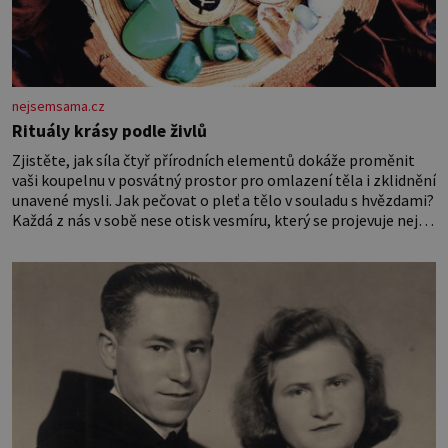
nejsemsama.cz
Rituály krásy podle živlů
Zjistěte, jak síla čtyř přírodních elementů dokáže proměnit
vaši koupelnu v posvátný prostor pro omlazení těla i zklidnění
unavené mysli. Jak pečovat o pleť a tělo v souladu s hvězdami?
Každá z nás v sobě nese otisk vesmíru, který se projevuje nejen
v naší povaze, ale i v potřebách naší pokožky. Ohnivá znamení
Ženy narozené ve znamení Berana, Lva a Střelce v sobě nesou
žár, odvahu a neutuchající elán. Vaše