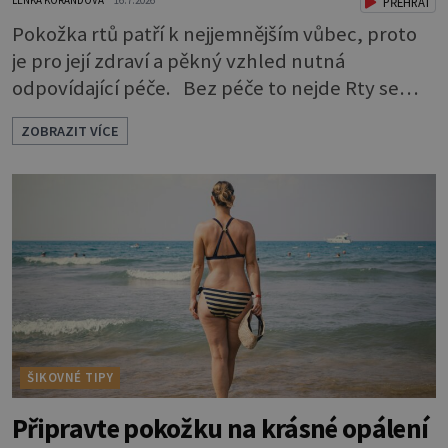
PŘEHRÁT
Pokožka rtů patří k nejjemnějším vůbec, proto
je pro její zdraví a pěkný vzhled nutná
odpovídající péče. Bez péče to nejde Rty se
neliší jen barvou, ale také mnohem tenčí
ZOBRAZIT VÍCE
povrchovou vrstvou než ostatní pleť a pokožka.
Nezvláčňují je žádné mazové žlázy, proto jsou
rty mnohem choulostivější a náchylné k
vysychání a praskání. Balzám na rty je proto
nutnou základní výbavou, pokud chce
ŠIKOVNÉ TIPY
Připravte pokožku na krásné opálení