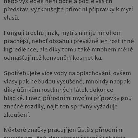
nebo výsledek není docela podle vašich
představ, vyzkoušejte přírodní přípravky k mytí
vlasů.
Fungují trochu jinak, mytí s nimi je mnohem
pracnější, neboť obsahují převážně jen rostlinné
ingredience, ale díky tomu také mnohem méně
odmašťují než konvenční kosmetika.
Spotřebujete více vody na oplachování, ovšem
vlasy pak nebudou vysušené, mnohdy naopak
díky účinkům rostlinných látek dokonce
hladké. I mezi přírodními mycími přípravky jsou
značné rozdíly, najít ten správný vyžaduje
zkoušení.
Některé značky pracují jen čistě s přírodními