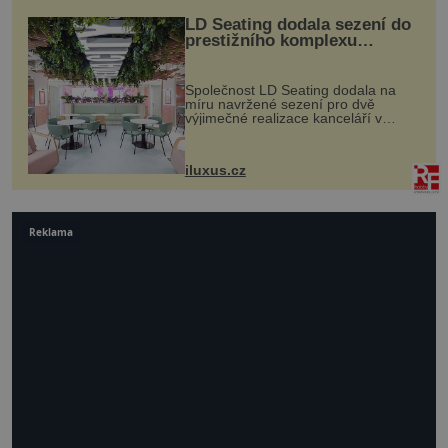
LD Seating dodala sezení do
prestižního komplexu
MediaCityUK v Salfordu
Společnost LD Seating dodala na
míru navržené sezení pro dvě
výjimečné realizace kanceláří v
areálu MediaCityUK v anglickém
Salfordu – konkrétně do budov Blue
Tower a Orange Tower. Komplex
iluxus.cz
budov Media...
Reklama