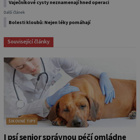
Vaječníkové cysty neznamenají hned operaci
Další článek
Bolesti kloubů: Nejen léky pomáhají
Související články
ŠIKOVNÉ TIPY
I psí senior správnou péčí omládne