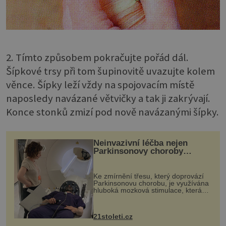
2. Tímto způsobem pokračujte pořád dál.
Šípkové trsy při tom šupinovitě uvazujte kolem
věnce. Šípky leží vždy na spojovacím místě
naposledy navázané větvičky a tak ji zakrývají.
Konce stonků zmizí pod nově navázanými šípky.
Neinvazivní léčba nejen
Parkinsonovy choroby
pomocí ultrazvukové
„helmy“
Ke zmírnění třesu, který doprovází
Parkinsonovu chorobu, je využívána
hluboká mozková stimulace, která
však vyžaduje vysoce invazivní
zákrok. Ultrazvuk zase není vhodný
k dostatečně přesnému zacílení ...
21stoleti.cz