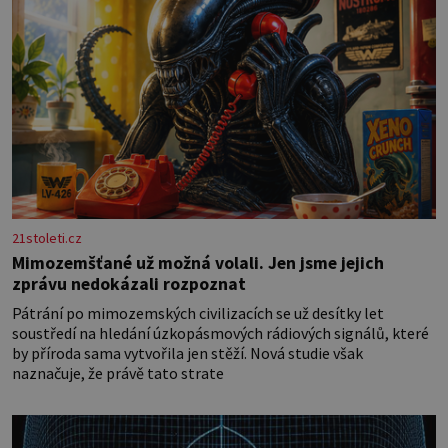
21stoleti.cz
Mimozemšťané už možná volali. Jen jsme jejich
zprávu nedokázali rozpoznat
Pátrání po mimozemských civilizacích se už desítky let
soustředí na hledání úzkopásmových rádiových signálů, které
by příroda sama vytvořila jen stěží. Nová studie však
naznačuje, že právě tato strate