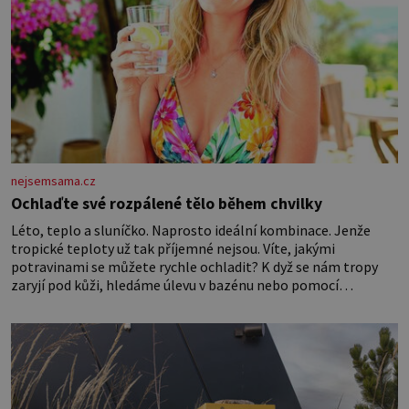
nejsemsama.cz
Ochlaďte své rozpálené tělo během chvilky
Léto, teplo a sluníčko. Naprosto ideální kombinace. Jenže
tropické teploty už tak příjemné nejsou. Víte, jakými
potravinami se můžete rychle ochladit? K dyž se nám tropy
zaryjí pod kůži, hledáme úlevu v bazénu nebo pomocí
klimatizace. Jenže ne vždycky můžeme být v jejich blízkosti.
Nemusíte však zoufat. Pokud budete mít promyšlený
jídelníček, žadné pařáky si na vás