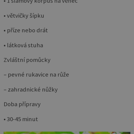
• 1 slámový korpus na věnec
• větvičky šípku
• příze nebo drát
• látková stuha
Zvláštní pomůcky
– pevné rukavice na růže
– zahradnické nůžky
Doba přípravy
• 30-45 minut