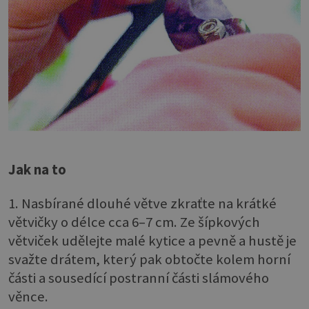
Jak na to
1. Nasbírané dlouhé větve zkraťte na krátké
větvičky o délce cca 6–7 cm. Ze šípkových
větviček udělejte malé kytice a pevně a hustě je
svažte drátem, který pak obtočte kolem horní
části a sousedící postranní části slámového
věnce.