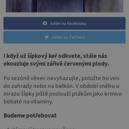
Sdílet na Facebooku
Sdílet na Twitteru
I když už šípkový keř odkvete, stále nás
okouzluje svými zářivě červenými plody.
Po sezóně věnec nevyhazujte, položte ho ven
do zahrady nebo na balkón. V období sněhu a
mrazu šípky ještě poslouží ptákům jako krmivo
bohaté na vitaminy.
Budeme potřebovat