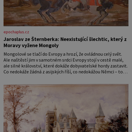
epochaplus.cz
Jaroslav ze Šternberka: Neexistující šlechtic, který z
Moravy vyžene Mongoly
Mongolové se tlačí do Evropy a hrozí, že ovládnou celý svět.
Ale naštěstí jim v samotném srdci Evropy stojí v cestě malé,
ale silné království, které dokáže dobyvatelské hordy zastavit.
Co nedokáže žádná z asijských říší, co nedokážou Němci – to
dokáže český král. Nebo že by ne? Mongolové od roku 1223
postupují podél Kaspického a Azovského moře,