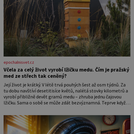
epochalnisvet.cz
Včela za celý život vyrobí lžičku medu. Čím je pražský
med ze střech tak ceněný?
Její život je krátký. V létě trvá pouhých šest až osm týdnů. Za
tu dobu navštíví desetitisíce květů, nalétá stovky kilometrů a
vyrobí přibližně devět gramů medu – zhruba jednu čajovou
lžičku. Sama o sobě se může zdát bezvýznamná. Teprve když
se spojí s dalšími desítkami tisíc příslušnic svého včelstva,
vznikne jeden z nejdokonalejších organismů