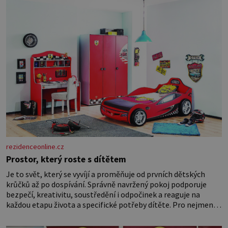
rezidenceonline.cz
Prostor, který roste s dítětem
Je to svět, který se vyvíjí a proměňuje od prvních dětských
krůčků až po dospívání. Správně navržený pokoj podporuje
bezpečí, kreativitu, soustředění i odpočinek a reaguje na
každou etapu života a specifické potřeby dítěte. Pro nejmenší
je klíčová jednoduchost, měkkost a bezpečí, proto by pokoj
miminka měl působit především klidně a útulně. Předškolní