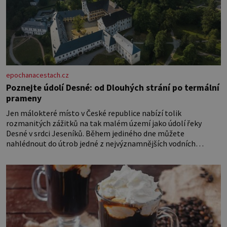
epochanacestach.cz
Poznejte údolí Desné: od Dlouhých strání po termální
prameny
Jen málokteré místo v České republice nabízí tolik
rozmanitých zážitků na tak malém území jako údolí řeky
Desné v srdci Jeseníků. Během jediného dne můžete
nahlédnout do útrob jedné z nejvýznamnějších vodních
elektráren v Evropě, vydat se na horské hřebeny, projet se na
koloběžce a den zakončit poznáváním památek ve Velkých
Losinách nebo v termálním