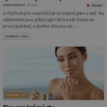
LENKA KORANDOVÁ
22.7.2026
PŘEHRÁT
U čtyřnohých mazlíčků je to stejné jako u lidí. Na
některém jsou přibývající léta znát hned na
první pohled, u jiného dlouho nic
nezaznamenáte. Přesto byste si měli staršího
ZOBRAZIT VÍCE
psa více všímat, aby vám neunikly důležité
signály, že něco není v pořádku. Včasná péče
mu může prodloužit i zkvalitnit život. Hůře
tráví U starších psů je třeba myslet na to, že
mohou mít v nepořádku zažívání.
ŠIKOVNÉ TIPY