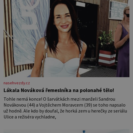
nasehvezdy.cz
Lákala Nováková řemeslníka na polonahé tělo!
Tohle nemá konce! O šarvátkách mezi manželi Sandrou
Novákovou (44) a Vojtěchem Moravcem (39) se toho napsalo
už hodně. Ale kdo by doufal, že horká zem u herečky ze seriálu
Ulice a režiséra vychladne,