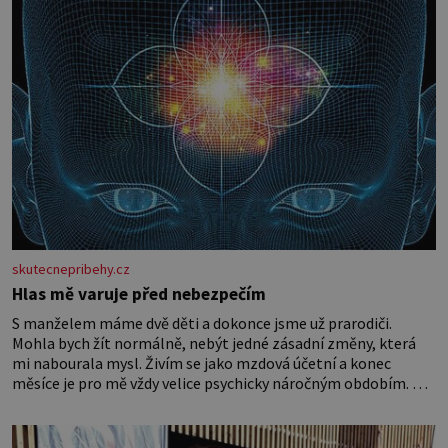
skutecnepribehy.cz
Hlas mě varuje před nebezpečím
S manželem máme dvě děti a dokonce jsme už prarodiči.
Mohla bych žít normálně, nebýt jedné zásadní změny, která
mi nabourala mysl. Živím se jako mzdová účetní a konec
měsíce je pro mě vždy velice psychicky náročným obdobím. Od
té chvíle, co máme vnoučata, mi dcera čím dál častěji volá o
pomoc, co se hlídání týče. Dalo by se