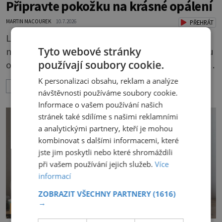
Připravte pokožku na krásné opálení
MARTIN MACOUREK
10.7.2026
PŘEHRÁT
Léto, slunce a bronzová pokožka k sobě
Tyto webové stránky
neodmyslitelně patří. Jenže cesta ke krásnému
používají soubory cookie.
opálení by neměla vést přes zarudnutí, pálení a
loupající se kůže. Spálená pokožka není
K personalizaci obsahu, reklam a analýze
ZOBRAZIT VÍCE
známkou „základu“ pro opálení, ale reakcí na
návštěvnosti používáme soubory cookie.
nadměrné UV záření. Pokud chcete, aby pleť i
Informace o vašem používání našich
stránek také sdílíme s našimi reklamními
pokožka těla vypadaly zdravě, hladce a opálení
a analytickými partnery, kteří je mohou
vydrželo co nejdéle, vyplatí se začít s přípravou
kombinovat s dalšími informacemi, které
už několik týdnů před první dovolenou.
jste jim poskytli nebo které shromáždili
při vašem používání jejich služeb.
Více
informací
ZOBRAZIT VŠECHNY PARTNERY
(1616)
→
ŠIKOVNÉ TIPY