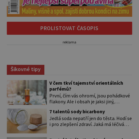
PROLISTOVAT ČASOPIS
reklama
Šikovné tipy
V čem tkví tajemství orientálních
parfémů?
První, čím vás ohromí, jsou pohádkové
flakony. Ale i obsah je jaksi jiný,
svůdnější a vábivější než vůně z našich
7 talentů sody bicarbony
parfumérií. Čím to? V arabské kultuře
Jedlá soda nepatří jen do těsta. Hodí se
mají vůně mnohem delší tradici než
i pro zlepšení zdraví. Jaká má léčivá
v naší. Jejich původní účel byl nejspíš
použití? Úplně na začátku je důležité si
hygienický. Co je čisté, to voní. Jak
to ujasnit. Existují dva typy sody. *
voní? Při testování orientálních vůní