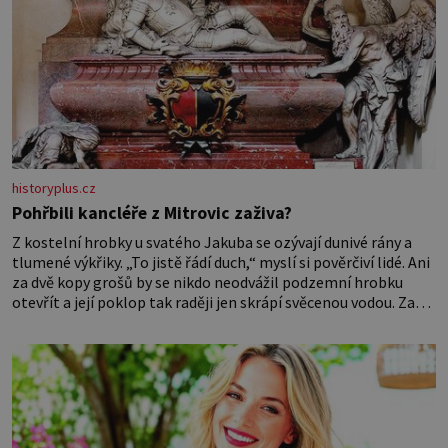
historyplus.cz
Pohřbili kancléře z Mitrovic zaživa?
Z kostelní hrobky u svatého Jakuba se ozývají dunivé rány a
tlumené výkřiky. „To jistě řádí duch,“ myslí si pověrčiví lidé. Ani
za dvě kopy grošů by se nikdo neodvážil podzemní hrobku
otevřít a její poklop tak raději jen skrápí svěcenou vodou. Za
několik dní divné burácení skutečně ustane. Když o mnoho let
později hrobku