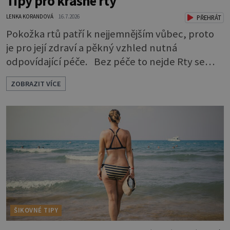
Tipy pro krásné rty
LENKA KORANDOVÁ
16.7.2026
PŘEHRÁT
Pokožka rtů patří k nejjemnějším vůbec, proto
je pro její zdraví a pěkný vzhled nutná
odpovídající péče. Bez péče to nejde Rty se
neliší jen barvou, ale také mnohem tenčí
ZOBRAZIT VÍCE
povrchovou vrstvou než ostatní pleť a pokožka.
Nezvláčňují je žádné mazové žlázy, proto jsou
rty mnohem choulostivější a náchylné k
vysychání a praskání. Balzám na rty je proto
nutnou základní výbavou, pokud chce
ŠIKOVNÉ TIPY