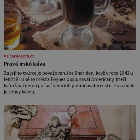
tisicereceptu.cz
Pravá irská káva
Za jejího tvůrce je považován Joe Sharidan, když v roce 1943 u
letiště irského města Foynes obsluhoval Američany, kteří
kvůli špatnému počasí nemohli pokračovat v cestě. Povzbudil
je tehdy kávou,