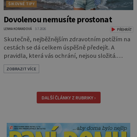
ŠIKOVNÉ TIPY
Dovolenou nemusíte prostonat
LENKA KORANDOVÁ
3.7.2026
PŘEHRÁT
Skutečně, nejběžnějším zdravotním potížím na
cestách se dá celkem úspěšně předejít. A
pravidla, která vás ochrání, nejsou složitá.
Riziko na talíři Drtivou většinu cestovatelských
ZOBRAZIT VÍCE
průjmů vyvolávají fekální bakterie. Do kuchyně
se mohou dostat s přirozeně hnojenou
zeleninou a při nedostatečné hygieně při
přípravě a výdeji jídla se snadno rozšíří ze
DALŠÍ ČLÁNKY Z RUBRIKY ›
zeleninového salátu i na další potraviny. Dobro